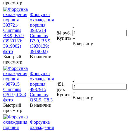
просмотр
Форсунка
охлаждения
поршня
-
3937214
84 руб.
Cummins
Купить
+
B3.9, B5.9
В корзину
(3930139;
3919002)
Быстрый
В наличии
просмотр
Форсунка
охлаждения
-
поршня
451
4987915
руб.
+
Cummins
Купить
В корзину
QSL9, C8.3
Быстрый
В наличии
просмотр
Форсунка
охлаждения