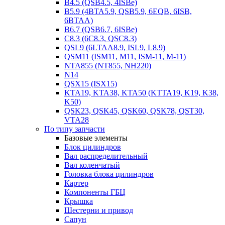
B4.5 (QSB4.5, 4ISBe)
B5.9 (4BTA5.9, QSB5.9, 6EQB, 6ISB,
6BTAA)
B6.7 (QSB6.7, 6ISBe)
C8.3 (6C8.3, QSC8.3)
QSL9 (6LTAA8.9, ISL9, L8.9)
QSM11 (ISM11, M11, ISM-11, M-11)
NTA855 (NT855, NH220)
N14
QSX15 (ISX15)
KTA19, KTA38, KTA50 (KTTA19, K19, K38,
K50)
QSK23, QSK45, QSK60, QSK78, QST30,
VTA28
По типу запчасти
Базовые элементы
Блок цилиндров
Вал распределительный
Вал коленчатый
Головка блока цилиндров
Картер
Компоненты ГБЦ
Крышка
Шестерни и привод
Сапун