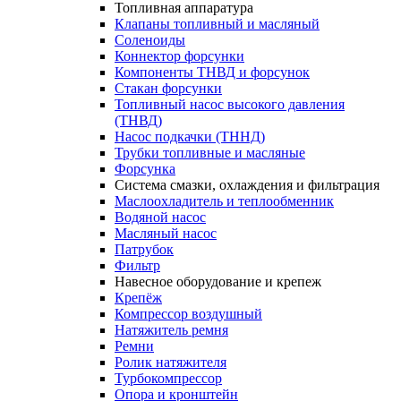
Топливная аппаратура
Клапаны топливный и масляный
Соленоиды
Коннектор форсунки
Компоненты ТНВД и форсунок
Стакан форсунки
Топливный насос высокого давления
(ТНВД)
Насос подкачки (ТННД)
Трубки топливные и масляные
Форсунка
Система смазки, охлаждения и фильтрация
Маслоохладитель и теплообменник
Водяной насос
Масляный насос
Патрубок
Фильтр
Навесное оборудование и крепеж
Крепёж
Компрессор воздушный
Натяжитель ремня
Ремни
Ролик натяжителя
Турбокомпрессор
Опора и кронштейн