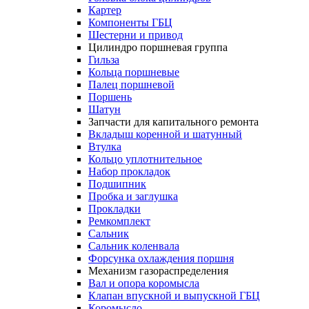
Картер
Компоненты ГБЦ
Шестерни и привод
Цилиндро поршневая группа
Гильза
Кольца поршневые
Палец поршневой
Поршень
Шатун
Запчасти для капитального ремонта
Вкладыш коренной и шатунный
Втулка
Кольцо уплотнительное
Набор прокладок
Подшипник
Пробка и заглушка
Прокладки
Ремкомплект
Сальник
Сальник коленвала
Форсунка охлаждения поршня
Механизм газораспределения
Вал и опора коромысла
Клапан впускной и выпускной ГБЦ
Коромысло