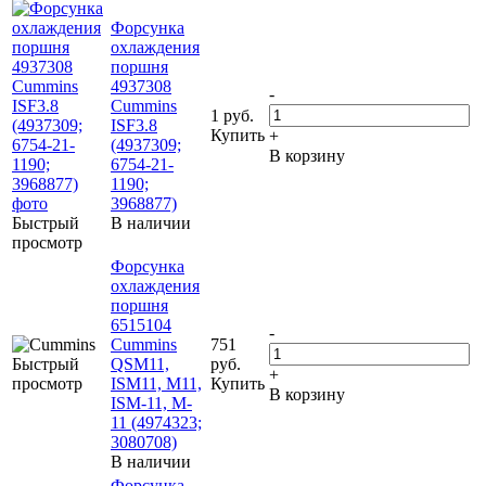
Форсунка
охлаждения
поршня
4937308
-
Cummins
1 руб.
ISF3.8
Купить
+
(4937309;
В корзину
6754-21-
1190;
3968877)
Быстрый
В наличии
просмотр
Форсунка
охлаждения
поршня
6515104
-
Cummins
751
Быстрый
QSM11,
руб.
+
просмотр
ISM11, M11,
Купить
В корзину
ISM-11, M-
11 (4974323;
3080708)
В наличии
Форсунка