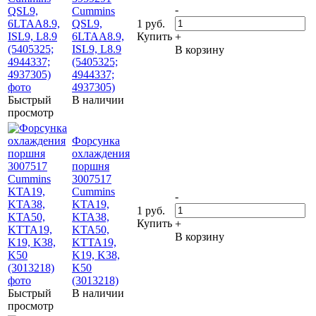
-
Cummins
QSL9,
1 руб.
6LTAA8.9,
Купить
+
ISL9, L8.9
В корзину
(5405325;
4944337;
4937305)
Быстрый
В наличии
просмотр
Форсунка
охлаждения
поршня
3007517
Cummins
-
KTA19,
1 руб.
KTA38,
Купить
+
KTA50,
В корзину
KTTA19,
K19, K38,
K50
(3013218)
Быстрый
В наличии
просмотр