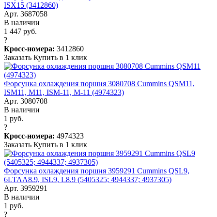
ISX15 (3412860)
Арт. 3687058
В наличии
1 447 руб.
?
Кросс-номера:
3412860
Заказать
Купить в 1 клик
Форсунка охлаждения поршня 3080708 Cummins QSM11,
ISM11, M11, ISM-11, M-11 (4974323)
Арт. 3080708
В наличии
1 руб.
?
Кросс-номера:
4974323
Заказать
Купить в 1 клик
Форсунка охлаждения поршня 3959291 Cummins QSL9,
6LTAA8.9, ISL9, L8.9 (5405325; 4944337; 4937305)
Арт. 3959291
В наличии
1 руб.
?