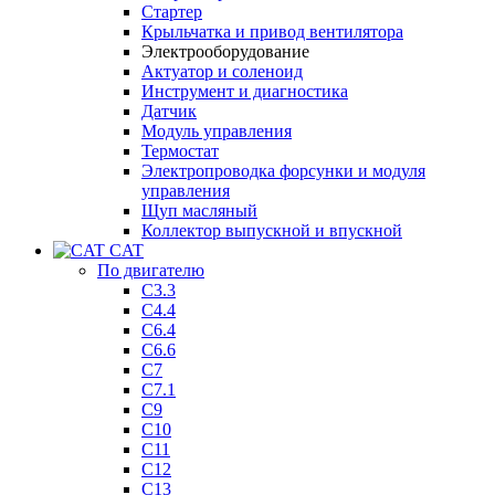
Стартер
Крыльчатка и привод вентилятора
Электрооборудование
Актуатор и соленоид
Инструмент и диагностика
Датчик
Модуль управления
Термостат
Электропроводка форсунки и модуля
управления
Щуп масляный
Коллектор выпускной и впускной
CAT
По двигателю
C3.3
C4.4
C6.4
C6.6
C7
C7.1
C9
C10
C11
C12
C13