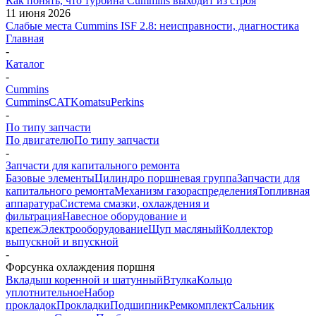
Как понять, что турбина Cummins выходит из строя
11 июня 2026
Слабые места Cummins ISF 2.8: неисправности, диагностика
Главная
-
Каталог
-
Cummins
Cummins
CAT
Komatsu
Perkins
-
По типу запчасти
По двигателю
По типу запчасти
-
Запчасти для капитального ремонта
Базовые элементы
Цилиндро поршневая группа
Запчасти для
капитального ремонта
Механизм газораспределения
Топливная
аппаратура
Система смазки, охлаждения и
фильтрация
Навесное оборудование и
крепеж
Электрооборудование
Щуп масляный
Коллектор
выпускной и впускной
-
Форсунка охлаждения поршня
Вкладыш коренной и шатунный
Втулка
Кольцо
уплотнительное
Набор
прокладок
Прокладки
Подшипник
Ремкомплект
Сальник