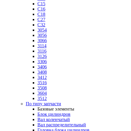
C15
C16
C18
C27
C32
3054
3056
3066
3114
3116
3126
3306
3406
3408
3412
3516
3508
3604
3512
По типу запчасти
Базовые элементы
Блок цилиндров
Вал коленчатый
Вал распределительный
Головка блока цилиндров