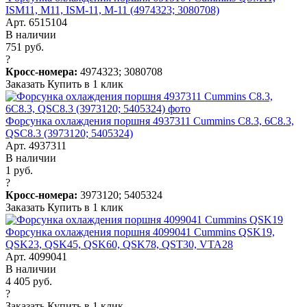
ISM11, M11, ISM-11, M-11 (4974323; 3080708)
Арт. 6515104
В наличии
751 руб.
?
Кросс-номера:
4974323; 3080708
Заказать
Купить в 1 клик
Форсунка охлаждения поршня 4937311 Cummins C8.3, 6C8.3,
QSC8.3 (3973120; 5405324)
Арт. 4937311
В наличии
1 руб.
?
Кросс-номера:
3973120; 5405324
Заказать
Купить в 1 клик
Форсунка охлаждения поршня 4099041 Cummins QSK19,
QSK23, QSK45, QSK60, QSK78, QST30, VTA28
Арт. 4099041
В наличии
4 405 руб.
?
Заказать
Купить в 1 клик