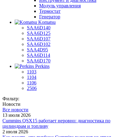
Инструмент и диагностика
Модуль управления
Термостат
Генератор
Komatsu
SAA6D140
SAA6D125
SAA6D107
SAA6D102
SAA4D95
SAA6D114
SAA6D170
Perkins
1103
1104
1106
2506
Фильтр:
Новости
Все новости
13 июля 2026
Cummins QSX15 работает неровно: диагностика по
цилиндрам и топливу
2 июля 2026