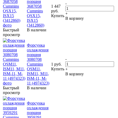
поршня
-
3687058
1 447
Cummins
руб.
+
QSX15,
Купить
В корзину
ISX15
(3412860)
Быстрый
В наличии
просмотр
Форсунка
охлаждения
поршня
-
3080708
Cummins
1 руб.
QSM11,
Купить
+
ISM11, M11,
В корзину
ISM-11, M-
11 (4974323)
Быстрый
В наличии
просмотр
Форсунка
охлаждения
поршня
3959291