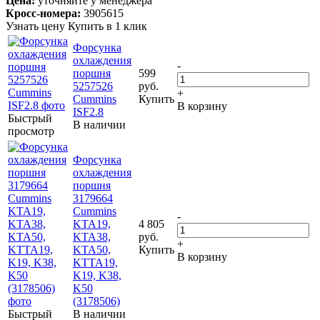
Цена:
уточняйте у менеджера
Кросс-номера:
3905615
Узнать цену
Купить в 1 клик
Форсунка
охлаждения
-
поршня
599
5257526
руб.
+
Cummins
Купить
В корзину
ISF2.8
Быстрый
В наличии
просмотр
Форсунка
охлаждения
поршня
3179664
Cummins
-
KTA19,
4 805
KTA38,
руб.
+
KTA50,
Купить
В корзину
KTTA19,
K19, K38,
K50
(3178506)
Быстрый
В наличии