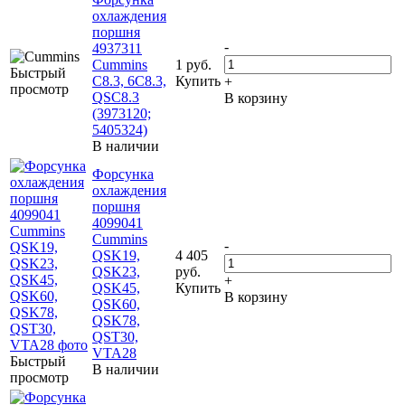
охлаждения
поршня
-
4937311
Cummins
1 руб.
Быстрый
C8.3, 6C8.3,
Купить
+
просмотр
QSC8.3
В корзину
(3973120;
5405324)
В наличии
Форсунка
охлаждения
поршня
4099041
Cummins
-
QSK19,
4 405
QSK23,
руб.
+
QSK45,
Купить
В корзину
QSK60,
QSK78,
QST30,
VTA28
Быстрый
В наличии
просмотр