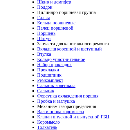
Шкив и демпфер
Поддон
Цилиндро поршневая группа
Гильза
Кольца поршневые
Палец поршневой
Поршень
Шатун
Запчасти для капитального ремонта
Вкладыш коренной и шатунный
Втулка
Кольцо уплотнительное
Набор прокладок
Прокладки
Подшипник
Ремкомплект
Сальник коленвала
Сальник
Форсунка охлаждения поршня
Пробка и заглушка
Механизм газораспределения
Вал и опора коромысла
Клапан впускной и выпускной ГБЦ
Коромысло
Толкатель