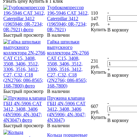
Узнать цену
Купить в 1 клик
Турбокомпрессор
-
196-5946 CAT 3412,
110
Caterpillar 3412
147
(1965946; 0R-7234;
руб.
+
0R-7921)
Купить
В корзину
Быстрый просмотр
В наличии
Гайка шпильки
выпускного
коллектора 2N-2766
-
CAT C15, 3408,
231
3508, 3406, 3512,
руб.
3306, 3516, 3412,
+
Купить
C27, C32, C18
В корзину
(2N2766; 086-8565;
168-7800)
Быстрый просмотр
В наличии
Пружина клапана
-
ГБЦ 4N-5906 CAT
607
3412, 3408, 3406
руб.
(4N5906; 4N-3047;
+
Купить
4N3047)
В корзину
Быстрый просмотр
В наличии
Кольца поршневые