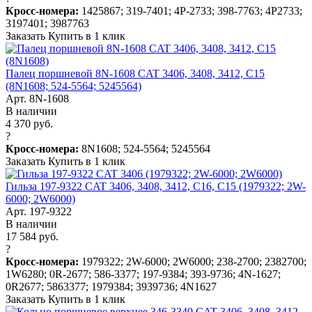
Кросс-номера:
1425867; 319-7401; 4P-2733; 398-7763; 4P2733;
3197401; 3987763
Заказать
Купить в 1 клик
Палец поршневой 8N-1608 CAT 3406, 3408, 3412, C15
(8N1608; 524-5564; 5245564)
Арт. 8N-1608
В наличии
4 370 руб.
?
Кросс-номера:
8N1608; 524-5564; 5245564
Заказать
Купить в 1 клик
Гильза 197-9322 CAT 3406, 3408, 3412, C16, C15 (1979322; 2W-
6000; 2W6000)
Арт. 197-9322
В наличии
17 584 руб.
?
Кросс-номера:
1979322; 2W-6000; 2W6000; 238-2700; 2382700;
1W6280; 0R-2677; 586-3377; 197-9384; 393-9736; 4N-1627;
0R2677; 5863377; 1979384; 3939736; 4N1627
Заказать
Купить в 1 клик