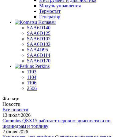
Инструмент и диагностика
Модуль управления
Термостат
Генератор
Komatsu
SAA6D140
SAA6D125
SAA6D107
SAA6D102
SAA4D95
SAA6D114
SAA6D170
Perkins
1103
1104
1106
2506
Фильтр:
Новости
Все новости
13 июля 2026
Cummins QSX15 работает неровно: диагностика по
цилиндрам и топливу
2 июля 2026