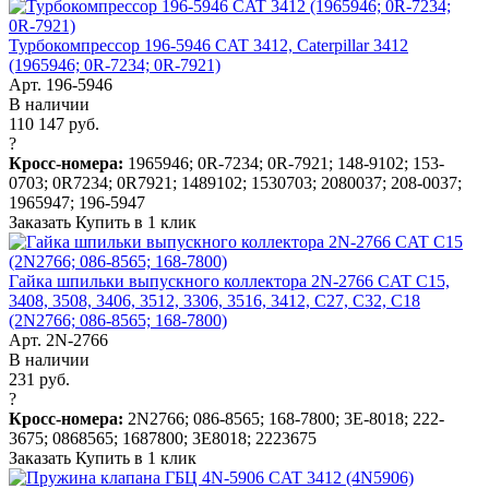
Турбокомпрессор 196-5946 CAT 3412, Caterpillar 3412
(1965946; 0R-7234; 0R-7921)
Арт. 196-5946
В наличии
110 147 руб.
?
Кросс-номера:
1965946; 0R-7234; 0R-7921; 148-9102; 153-
0703; 0R7234; 0R7921; 1489102; 1530703; 2080037; 208-0037;
1965947; 196-5947
Заказать
Купить в 1 клик
Гайка шпильки выпускного коллектора 2N-2766 CAT C15,
3408, 3508, 3406, 3512, 3306, 3516, 3412, C27, C32, C18
(2N2766; 086-8565; 168-7800)
Арт. 2N-2766
В наличии
231 руб.
?
Кросс-номера:
2N2766; 086-8565; 168-7800; 3E-8018; 222-
3675; 0868565; 1687800; 3E8018; 2223675
Заказать
Купить в 1 клик