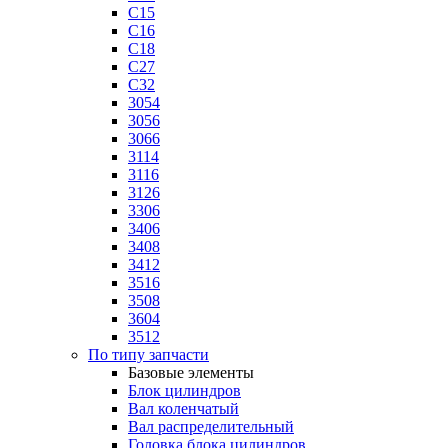
C15
C16
C18
C27
C32
3054
3056
3066
3114
3116
3126
3306
3406
3408
3412
3516
3508
3604
3512
По типу запчасти
Базовые элементы
Блок цилиндров
Вал коленчатый
Вал распределительный
Головка блока цилиндров