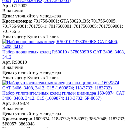
0001; GTA500201BS; 701756-0005)
Арт. GT5002
В наличии
Цена:
уточняйте у менеджера
Кросс-номера:
701756-0001; GTA500201BS; 701756-0005;
701756-9001; 701756-1; 7017560001; 7017560005; 7017569001;
701756-5
Узнать цену
Купить в 1 клик
Набор поршневых колец RS0010 / 3780509RS CAT 3406, 3408,
3412
Арт. RS0010
В наличии
Цена:
уточняйте у менеджера
Узнать цену
Купить в 1 клик
Набор уплотнительных колец гильзы цилиндра 160-9874 CAT
3406, 3408, 3412, C15 (1609874; 118-3732; 5P-8057)
Арт. 160-9874
В наличии
Цена:
уточняйте у менеджера
Кросс-номера:
1609874; 118-3732; 5P-8057; 386-3048; 1183732;
5P8057; 3863048