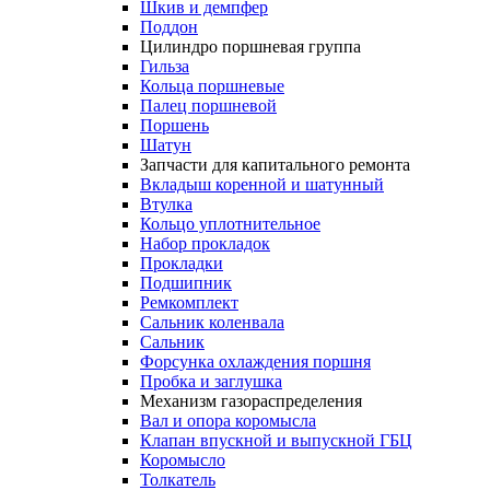
Шкив и демпфер
Поддон
Цилиндро поршневая группа
Гильза
Кольца поршневые
Палец поршневой
Поршень
Шатун
Запчасти для капитального ремонта
Вкладыш коренной и шатунный
Втулка
Кольцо уплотнительное
Набор прокладок
Прокладки
Подшипник
Ремкомплект
Сальник коленвала
Сальник
Форсунка охлаждения поршня
Пробка и заглушка
Механизм газораспределения
Вал и опора коромысла
Клапан впускной и выпускной ГБЦ
Коромысло
Толкатель