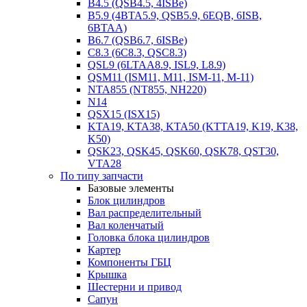
B4.5 (QSB4.5, 4ISBe)
B5.9 (4BTA5.9, QSB5.9, 6EQB, 6ISB,
6BTAA)
B6.7 (QSB6.7, 6ISBe)
C8.3 (6C8.3, QSC8.3)
QSL9 (6LTAA8.9, ISL9, L8.9)
QSM11 (ISM11, M11, ISM-11, M-11)
NTA855 (NT855, NH220)
N14
QSX15 (ISX15)
KTA19, KTA38, KTA50 (KTTA19, K19, K38,
K50)
QSK23, QSK45, QSK60, QSK78, QST30,
VTA28
По типу запчасти
Базовые элементы
Блок цилиндров
Вал распределительный
Вал коленчатый
Головка блока цилиндров
Картер
Компоненты ГБЦ
Крышка
Шестерни и привод
Сапун