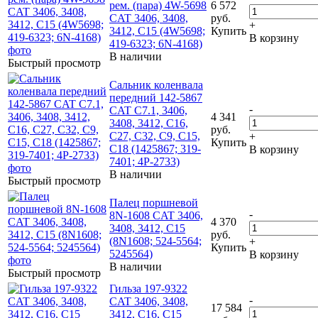
рем. (пара) 4W-5698
6 572
CAT 3406, 3408,
руб.
+
3412, C15 (4W5698;
Купить
В корзину
419-6323; 6N-4168)
В наличии
Быстрый просмотр
Сальник коленвала
передний 142-5867
-
CAT C7.1, 3406,
4 341
3408, 3412, C16,
руб.
C27, C32, C9, C15,
+
Купить
C18 (1425867; 319-
В корзину
7401; 4P-2733)
В наличии
Быстрый просмотр
Палец поршневой
-
8N-1608 CAT 3406,
4 370
3408, 3412, C15
руб.
(8N1608; 524-5564;
+
Купить
5245564)
В корзину
В наличии
Быстрый просмотр
Гильза 197-9322
-
CAT 3406, 3408,
17 584
3412, C16, C15