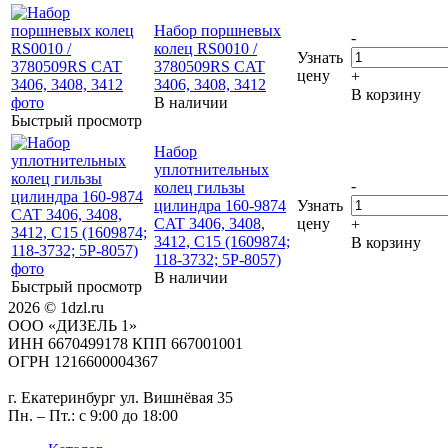
Набор поршневых
-
колец RS0010 /
Узнать
3780509RS CAT
цену
+
3406, 3408, 3412
В корзину
В наличии
Быстрый просмотр
Набор
уплотнительных
-
колец гильзы
цилиндра 160-9874
Узнать
CAT 3406, 3408,
цену
+
3412, C15 (1609874;
В корзину
118-3732; 5P-8057)
В наличии
Быстрый просмотр
2026 © 1dzl.ru
ООО «ДИЗЕЛЬ 1»
ИНН 6670499178 КПП 667001001
ОГРН 1216600004367
г. Екатеринбург ул. Вишнёвая 35
Пн. – Пт.: с 9:00 до 18:00