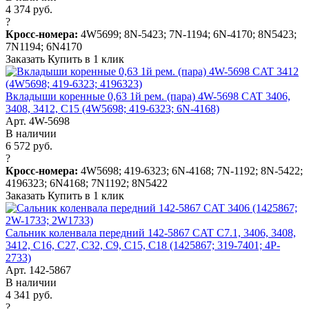
4 374 руб.
?
Кросс-номера:
4W5699; 8N-5423; 7N-1194; 6N-4170; 8N5423;
7N1194; 6N4170
Заказать
Купить в 1 клик
Вкладыши коренные 0,63 1й рем. (пара) 4W-5698 CAT 3406,
3408, 3412, C15 (4W5698; 419-6323; 6N-4168)
Арт. 4W-5698
В наличии
6 572 руб.
?
Кросс-номера:
4W5698; 419-6323; 6N-4168; 7N-1192; 8N-5422;
4196323; 6N4168; 7N1192; 8N5422
Заказать
Купить в 1 клик
Сальник коленвала передний 142-5867 CAT C7.1, 3406, 3408,
3412, C16, C27, C32, C9, C15, C18 (1425867; 319-7401; 4P-
2733)
Арт. 142-5867
В наличии
4 341 руб.
?