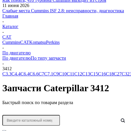
Как понять, что турбина Cummins выходит из строя
11 июня 2026
Слабые места Cummins ISF 2.8: неисправности, диагностика
Главная
-
Каталог
-
CAT
Cummins
CAT
Komatsu
Perkins
-
По двигателю
По двигателю
По типу запчасти
-
3412
C3.3
C4.4
C6.4
C6.6
C7
C7.1
C9
C10
C11
C12
C13
C15
C16
C18
C27
C32
Запчасти Caterpillar 3412
Быстрый поиск по товарам раздела