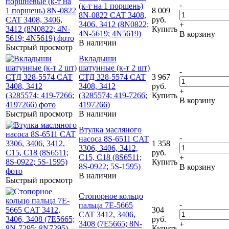
-
(к-т на 1 поршень)
8 009
8N-0822 CAT 3408,
руб.
3406, 3412 (8N0822;
+
Купить
4N-5619; 4N5619)
В корзину
В наличии
Быстрый просмотр
Вкладыши
шатунные (к-т 2 шт)
-
СТД 328-5574 CAT
3 967
3408, 3412
руб.
+
(3285574; 419-7266;
Купить
В корзину
4197266)
Быстрый просмотр
В наличии
Втулка масляного
-
насоса 8S-6511 CAT
1 358
3306, 3406, 3412,
руб.
C15, C18 (8S6511;
+
Купить
8S-0922; 5S-1595)
В корзину
В наличии
Быстрый просмотр
Стопорное кольцо
-
пальца 7E-5665
304
CAT 3412, 3406,
руб.
3408 (7E5665; 8N-
+
Купить