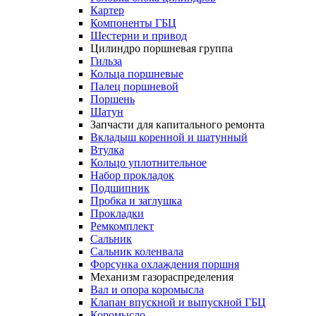
Картер
Компоненты ГБЦ
Шестерни и привод
Цилиндро поршневая группа
Гильза
Кольца поршневые
Палец поршневой
Поршень
Шатун
Запчасти для капитального ремонта
Вкладыш коренной и шатунный
Втулка
Кольцо уплотнительное
Набор прокладок
Подшипник
Пробка и заглушка
Прокладки
Ремкомплект
Сальник
Сальник коленвала
Форсунка охлаждения поршня
Механизм газораспределения
Вал и опора коромысла
Клапан впускной и выпускной ГБЦ
Коромысло