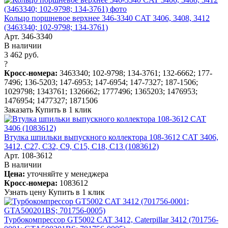
Кольцо поршневое верхнее 346-3340 CAT 3406, 3408, 3412
(3463340; 102-9798; 134-3761)
Арт. 346-3340
В наличии
3 462 руб.
?
Кросс-номера:
3463340; 102-9798; 134-3761; 132-6662; 177-
7496; 136-5203; 147-6953; 147-6954; 147-7327; 187-1506;
1029798; 1343761; 1326662; 1777496; 1365203; 1476953;
1476954; 1477327; 1871506
Заказать
Купить в 1 клик
Втулка шпильки выпускного коллектора 108-3612 CAT 3406,
3412, C27, C32, C9, C15, C18, C13 (1083612)
Арт. 108-3612
В наличии
Цена:
уточняйте у менеджера
Кросс-номера:
1083612
Узнать цену
Купить в 1 клик
Турбокомпрессор GT5002 CAT 3412, Caterpillar 3412 (701756-