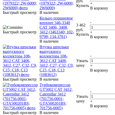
руб.
(1979322; 2W-6000;
+
Купить
2W6000)
В корзину
Быстрый просмотр
В наличии
Кольцо поршневое
-
верхнее 346-3340
3 462
CAT 3406, 3408,
руб.
Быстрый просмотр
3412 (3463340; 102-
+
Купить
9798; 134-3761)
В корзину
В наличии
Втулка шпильки
выпускного
-
коллектора 108-
3612 CAT 3406,
Узнать
3412, C27, C32, C9,
цену
+
C15, C18, C13
В корзину
(1083612)
Быстрый просмотр
В наличии
Турбокомпрессор
GT5002 CAT 3412,
-
Caterpillar 3412
Узнать
(701756-0001;
цену
+
GTA500201BS;
В корзину
701756-0005)
Быстрый просмотр
В наличии