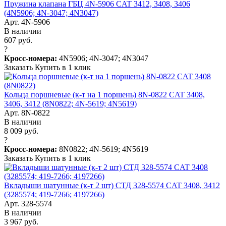
Пружина клапана ГБЦ 4N-5906 CAT 3412, 3408, 3406
(4N5906; 4N-3047; 4N3047)
Арт. 4N-5906
В наличии
607 руб.
?
Кросс-номера:
4N5906; 4N-3047; 4N3047
Заказать
Купить в 1 клик
Кольца поршневые (к-т на 1 поршень) 8N-0822 CAT 3408,
3406, 3412 (8N0822; 4N-5619; 4N5619)
Арт. 8N-0822
В наличии
8 009 руб.
?
Кросс-номера:
8N0822; 4N-5619; 4N5619
Заказать
Купить в 1 клик
Вкладыши шатунные (к-т 2 шт) СТД 328-5574 CAT 3408, 3412
(3285574; 419-7266; 4197266)
Арт. 328-5574
В наличии
3 967 руб.