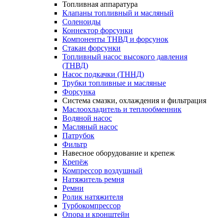
Топливная аппаратура
Клапаны топливный и масляный
Соленоиды
Коннектор форсунки
Компоненты ТНВД и форсунок
Стакан форсунки
Топливный насос высокого давления
(ТНВД)
Насос подкачки (ТННД)
Трубки топливные и масляные
Форсунка
Система смазки, охлаждения и фильтрация
Маслоохладитель и теплообменник
Водяной насос
Масляный насос
Патрубок
Фильтр
Навесное оборудование и крепеж
Крепёж
Компрессор воздушный
Натяжитель ремня
Ремни
Ролик натяжителя
Турбокомпрессор
Опора и кронштейн