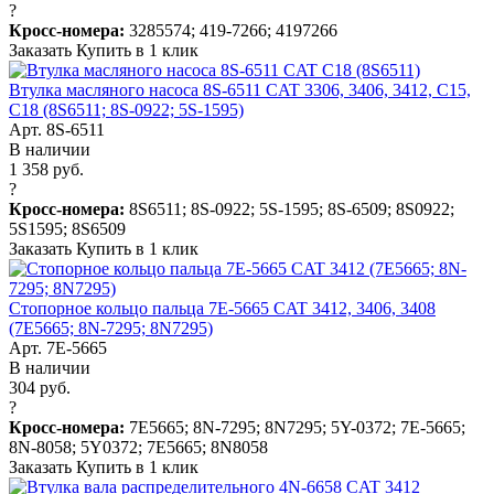
?
Кросс-номера:
3285574; 419-7266; 4197266
Заказать
Купить в 1 клик
Втулка масляного насоса 8S-6511 CAT 3306, 3406, 3412, C15,
C18 (8S6511; 8S-0922; 5S-1595)
Арт. 8S-6511
В наличии
1 358 руб.
?
Кросс-номера:
8S6511; 8S-0922; 5S-1595; 8S-6509; 8S0922;
5S1595; 8S6509
Заказать
Купить в 1 клик
Стопорное кольцо пальца 7E-5665 CAT 3412, 3406, 3408
(7E5665; 8N-7295; 8N7295)
Арт. 7E-5665
В наличии
304 руб.
?
Кросс-номера:
7E5665; 8N-7295; 8N7295; 5Y-0372; 7E-5665;
8N-8058; 5Y0372; 7E5665; 8N8058
Заказать
Купить в 1 клик