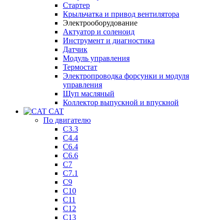
Стартер
Крыльчатка и привод вентилятора
Электрооборудование
Актуатор и соленоид
Инструмент и диагностика
Датчик
Модуль управления
Термостат
Электропроводка форсунки и модуля
управления
Щуп масляный
Коллектор выпускной и впускной
CAT
По двигателю
C3.3
C4.4
C6.4
C6.6
C7
C7.1
C9
C10
C11
C12
C13