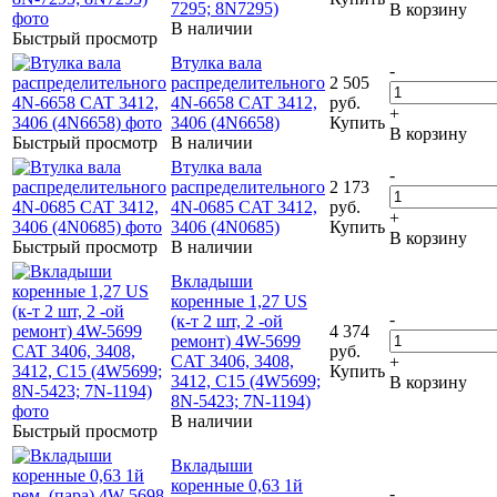
7295; 8N7295)
В корзину
В наличии
Быстрый просмотр
Втулка вала
-
распределительного
2 505
4N-6658 CAT 3412,
руб.
+
3406 (4N6658)
Купить
В корзину
Быстрый просмотр
В наличии
Втулка вала
-
распределительного
2 173
4N-0685 CAT 3412,
руб.
+
3406 (4N0685)
Купить
В корзину
Быстрый просмотр
В наличии
Вкладыши
коренные 1,27 US
-
(к-т 2 шт, 2 -ой
4 374
ремонт) 4W-5699
руб.
CAT 3406, 3408,
+
Купить
3412, C15 (4W5699;
В корзину
8N-5423; 7N-1194)
В наличии
Быстрый просмотр
Вкладыши
коренные 0,63 1й
-