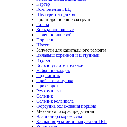
Картер
Компоненты ГБЦ
Шестерни и привод
Цилиндро поршневая группа
Гильза
Кольца поршневые
Палец поршневой
Поршень
Шатун
Запчасти для капитального ремонта
Вкладыш коренной и шатунный
Втулка
Кольцо уплотнительное
Набор прокладок
Подшипник
Пробка и заглушка
Прокладки
Ремкомплект
Сальник
Сальник коленвала
Форсунка охлаждения поршня
Механизм газораспределения
Вал и опора коромысла
Клапан впускной и выпускной ГБЦ
Коромысло