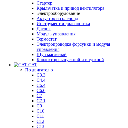
Стартер
Крыльчатка и привод вентилятора
Электрооборудование
Актуатор и соленоид
Инструмент и диагностика
Датчик
Модуль управления
Термостат
Электропроводка форсунки и модуля
управления
Щуп масляный
Коллектор выпускной и впускной
CAT
По двигателю
C3.3
C4.4
C6.4
C6.6
C7
C7.1
C9
C10
C11
C12
C13