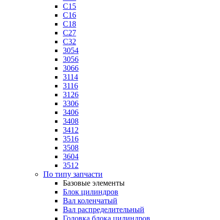
C15
C16
C18
C27
C32
3054
3056
3066
3114
3116
3126
3306
3406
3408
3412
3516
3508
3604
3512
По типу запчасти
Базовые элементы
Блок цилиндров
Вал коленчатый
Вал распределительный
Головка блока цилиндров