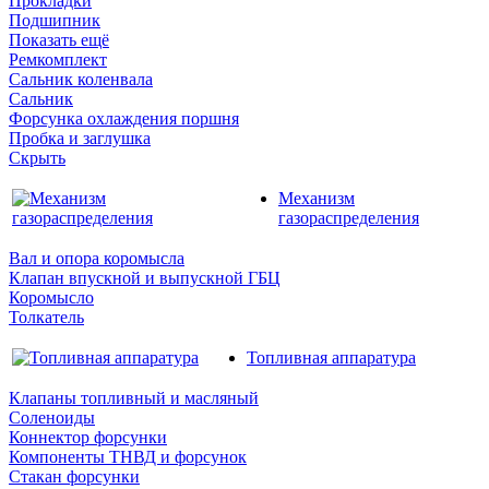
Прокладки
Подшипник
Показать ещё
Ремкомплект
Сальник коленвала
Сальник
Форсунка охлаждения поршня
Пробка и заглушка
Скрыть
Механизм
газораспределения
Вал и опора коромысла
Клапан впускной и выпускной ГБЦ
Коромысло
Толкатель
Топливная аппаратура
Клапаны топливный и масляный
Соленоиды
Коннектор форсунки
Компоненты ТНВД и форсунок
Стакан форсунки