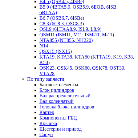
B4.5 (QSB4.5, 4ISBe)
B5.9 (4BTA5.9, QSB5.9, 6EQB, 6ISB,
6BTAA)
B6.7 (QSB6.7, 6ISBe)
C8.3 (6C8.3, QSC8.3)
QSL9 (6LTAA8.9, ISL9, L8.9)
QSM11 (ISM11, M11, ISM-11, M-11)
NTA855 (NT855, NH220)
N14
QSX15 (ISX15)
KTA19, KTA38, KTA50 (KTTA19, K19, K38,
K50)
QSK23, QSK45, QSK60, QSK78, QST30,
VTA28
По типу запчасти
Базовые элементы
Блок цилиндров
Вал распределительный
Вал коленчатый
Головка блока цилиндров
Картер
Компоненты ГБЦ
Крышка
Шестерни и привод
Сапун