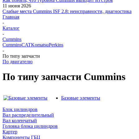
Как понять, что турбина Cummins выходит из строя
11 июня 2026
Слабые места Cummins ISF 2.8: неисправности, диагностика
Главная
-
Каталог
-
Cummins
Cummins
CAT
Komatsu
Perkins
-
По типу запчасти
По двигателю
По типу запчасти Cummins
Базовые элементы
Блок цилиндров
Вал распределительный
Вал коленчатый
Головка блока цилиндров
Картер
Компоненты ГБЦ