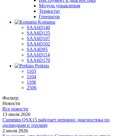
Инструмент и диагностика
Модуль управления
Термостат
Генератор
Komatsu
SAA6D140
SAA6D125
SAA6D107
SAA6D102
SAA4D95
SAA6D114
SAA6D170
Perkins
1103
1104
1106
2506
Фильтр:
Новости
Все новости
13 июля 2026
Cummins QSX15 работает неровно: диагностика по
цилиндрам и топливу
2 июля 2026