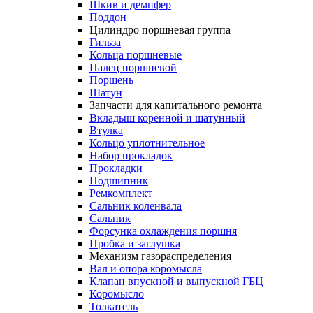
Шкив и демпфер
Поддон
Цилиндро поршневая группа
Гильза
Кольца поршневые
Палец поршневой
Поршень
Шатун
Запчасти для капитального ремонта
Вкладыш коренной и шатунный
Втулка
Кольцо уплотнительное
Набор прокладок
Прокладки
Подшипник
Ремкомплект
Сальник коленвала
Сальник
Форсунка охлаждения поршня
Пробка и заглушка
Механизм газораспределения
Вал и опора коромысла
Клапан впускной и выпускной ГБЦ
Коромысло
Толкатель