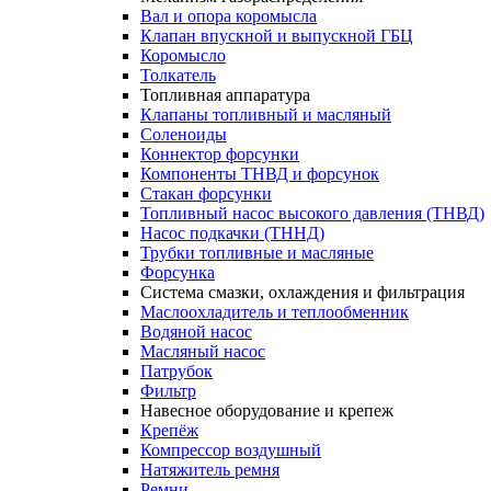
Вал и опора коромысла
Клапан впускной и выпускной ГБЦ
Коромысло
Толкатель
Топливная аппаратура
Клапаны топливный и масляный
Соленоиды
Коннектор форсунки
Компоненты ТНВД и форсунок
Стакан форсунки
Топливный насос высокого давления (ТНВД)
Насос подкачки (ТННД)
Трубки топливные и масляные
Форсунка
Система смазки, охлаждения и фильтрация
Маслоохладитель и теплообменник
Водяной насос
Масляный насос
Патрубок
Фильтр
Навесное оборудование и крепеж
Крепёж
Компрессор воздушный
Натяжитель ремня
Ремни