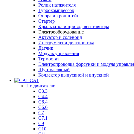
Ролик натяжителя
Турбокомпрессор
Опора и кронштейн
Стартер
Крыльчатка и привод вентилятора
Электрооборудование
Актуатор и соленоид
Инструмент и диагностика
Датчик
Модуль управления
Термостат
Электропроводка форсунки и модуля управле
Щуп масляный
Коллектор выпускной и впускной
CAT
По двигателю
C3.3
C4.4
C6.4
C6.6
C7
C7.1
C9
C10