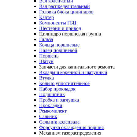
Вал коленчатый
Вал распределительный
Головка блока цилиндров
Картер
Компоненты ГБЦ
Шестерни и привод
Цилиндро поршневая группа
Гильза
Кольца поршневые
Палец поршневой
Поршень
Шатун
Запчасти для капитального ремонта
Вкладыш коренной и шатунный
Втулка
Кольцо уплотнительное
Набор прокладок
Подшипник
Пробка и заглушка
Прокладки
Ремкомплект
Сальник
Сальник коленвала
Форсунка охлаждения поршня
Механизм газораспределения