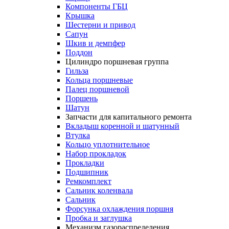
Компоненты ГБЦ
Крышка
Шестерни и привод
Сапун
Шкив и демпфер
Поддон
Цилиндро поршневая группа
Гильза
Кольца поршневые
Палец поршневой
Поршень
Шатун
Запчасти для капитального ремонта
Вкладыш коренной и шатунный
Втулка
Кольцо уплотнительное
Набор прокладок
Прокладки
Подшипник
Ремкомплект
Сальник коленвала
Сальник
Форсунка охлаждения поршня
Пробка и заглушка
Механизм газораспределения