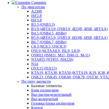
Cummins
По двигателю
A2300
ISF2.8
ISF3.8
B3.3 (QSB3.3)
B3.9 (4BTA3.9, QSB3.9, 4EQB, 4ISB, 4BTAA)
B4.5 (QSB4.5, 4ISBe)
B5.9 (4BTA5.9, QSB5.9, 6EQB, 6ISB, 6BTAA)
B6.7 (QSB6.7, 6ISBe)
C8.3 (6C8.3, QSC8.3)
QSL9 (6LTAA8.9, ISL9, L8.9)
QSM11 (ISM11, M11, ISM-11, M-11)
NTA855 (NT855, NH220)
N14
QSX15 (ISX15)
KTA19, KTA38, KTA50 (KTTA19, K19, K38, K
QSK23, QSK45, QSK60, QSK78, QST30, VTA
По типу запчасти
Базовые элементы
Блок цилиндров
Вал распределительный
Вал коленчатый
Головка блока цилиндров
Картер