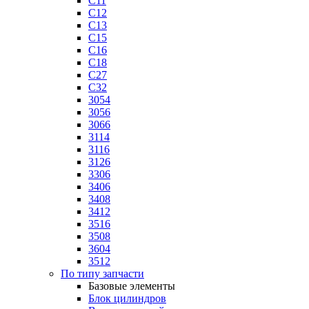
C11
C12
C13
C15
C16
C18
C27
C32
3054
3056
3066
3114
3116
3126
3306
3406
3408
3412
3516
3508
3604
3512
По типу запчасти
Базовые элементы
Блок цилиндров