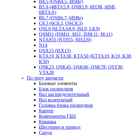
B4.5 (QSB4.5, 4ISBe)
B5.9 (4BTA5.9, QSB5.9, 6EQB, 6ISB,
6BTAA)
B6.7 (QSB6.7, 6ISBe)
C8.3 (6C8.3, QSC8.3)
QSL9 (6LTAA8.9, ISL9, L8.9)
QSM11 (ISM11, M11, ISM-11, M-11)
NTA855 (NT855, NH220)
N14
QSX15 (ISX15)
KTA19, KTA38, KTA50 (KTTA19, K19, K38,
K50)
QSK23, QSK45, QSK60, QSK78, QST30,
VTA28
По типу запчасти
Базовые элементы
Блок цилиндров
Вал распределительный
Вал коленчатый
Головка блока цилиндров
Картер
Компоненты ГБЦ
Крышка
Шестерни и привод
Сапун