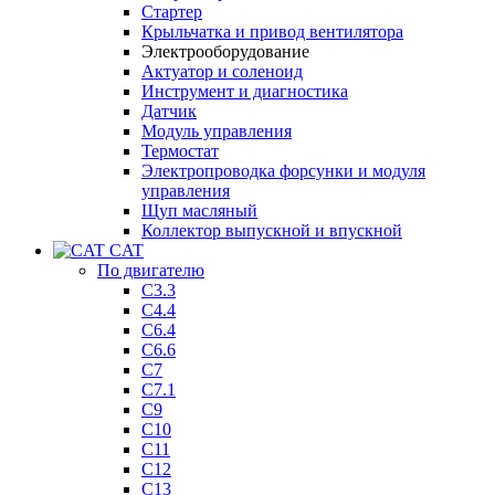
Стартер
Крыльчатка и привод вентилятора
Электрооборудование
Актуатор и соленоид
Инструмент и диагностика
Датчик
Модуль управления
Термостат
Электропроводка форсунки и модуля
управления
Щуп масляный
Коллектор выпускной и впускной
CAT
По двигателю
C3.3
C4.4
C6.4
C6.6
C7
C7.1
C9
C10
C11
C12
C13