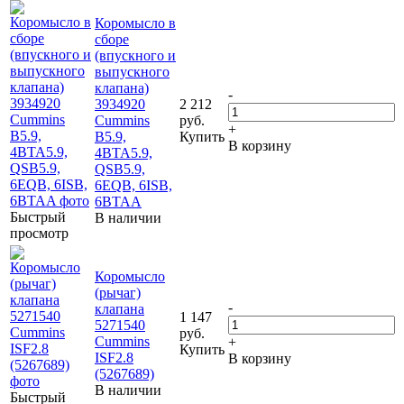
Коромысло в
сборе
(впускного и
выпускного
клапана)
-
3934920
2 212
Cummins
руб.
+
B5.9,
Купить
В корзину
4BTA5.9,
QSB5.9,
6EQB, 6ISB,
6BTAA
Быстрый
В наличии
просмотр
Коромысло
(рычаг)
-
клапана
1 147
5271540
руб.
Cummins
+
Купить
ISF2.8
В корзину
(5267689)
В наличии
Быстрый