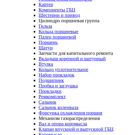
Картер
Компоненты ГБЦ
Шестерни и привод
Цилиндро поршневая группа
Гильза
Кольца поршневые
Палец поршневой
Поршень
Шатун
Запчасти для капитального ремонта
Вкладыш коренной и шатунный
Втулка
Кольцо уплотнительное
Набор прокладок
Подшипник
Пробка и заглушка
Прокладки
Ремкомплект
Сальник
Сальник коленвала
Форсунка охлаждения поршня
Механизм газораспределения
Вал и опора коромысла
Клапан впускной и выпускной ГБЦ
Коромысло