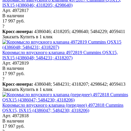
ISX15 (4386046; 4318205; 4298640)
Арт. 4972817
В наличии
17 997 руб.
?
Кросс-номера:
4386046; 4318205; 4298640; 5484229; 4059411
Заказать
Купить в 1 клик
Коромысло впускного клапана 4972819 Cummins QSX15,
ISX15 (4386048; 5484231; 4318207)
Арт. 4972819
В наличии
17 997 руб.
?
Кросс-номера:
4386048; 5484231; 4318207; 4298642; 4059413
Заказать
Купить в 1 клик
Коромысло впускного клапана (переднее) 4972818 Cummins
QSX15, ISX15 (4386047; 5484230; 4318206)
Арт. 4972818
В наличии
17 997 руб.