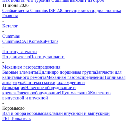
Как понять, что турбина Cummins выходит из строя
11 июня 2026
Слабые места Cummins ISF 2.8: неисправности, диагностика
Главная
-
Каталог
-
Cummins
Cummins
CAT
Komatsu
Perkins
-
По типу запчасти
По двигателю
По типу запчасти
-
Механизм газораспределения
Базовые элементы
Цилиндро поршневая группа
Запчасти для
капитального ремонта
Механизм газораспределения
Топливная
аппаратура
Система смазки, охлаждения и
фильтрация
Навесное оборудование и
крепеж
Электрооборудование
Щуп масляный
Коллектор
выпускной и впускной
-
Коромысло
Вал и опора коромысла
Клапан впускной и выпускной
ГБЦ
Толкатель