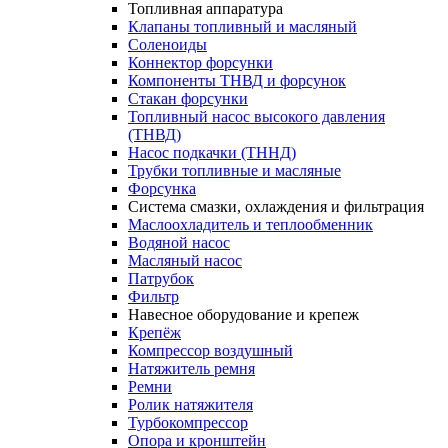
Топливная аппаратура
Клапаны топливный и масляный
Соленоиды
Коннектор форсунки
Компоненты ТНВД и форсунок
Стакан форсунки
Топливный насос высокого давления
(ТНВД)
Насос подкачки (ТННД)
Трубки топливные и масляные
Форсунка
Система смазки, охлаждения и фильтрация
Маслоохладитель и теплообменник
Водяной насос
Масляный насос
Патрубок
Фильтр
Навесное оборудование и крепеж
Крепёж
Компрессор воздушный
Натяжитель ремня
Ремни
Ролик натяжителя
Турбокомпрессор
Опора и кронштейн