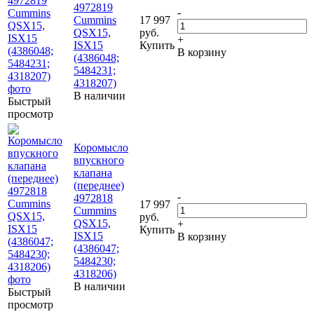
4972819
-
Cummins
17 997
QSX15,
руб.
+
ISX15
Купить
В корзину
(4386048;
5484231;
4318207)
В наличии
Быстрый
просмотр
Коромысло
впускного
клапана
(переднее)
-
4972818
17 997
Cummins
руб.
QSX15,
+
Купить
ISX15
В корзину
(4386047;
5484230;
4318206)
В наличии
Быстрый
просмотр