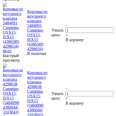
Коромысло
впускного
клапана
-
5484091
Cummins
Узнать
QSX15,
цену
+
ISX15
В корзину
(4386589;
4298634)
В наличии
Быстрый
просмотр
Коромысло
впускного
клапана
4298638
-
Cummins
Узнать
QSX15,
цену
+
ISX15
В корзину
(5484098;
4386044;
3103843)