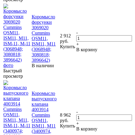
Коромысло
форсунки
3069020
-
Cummins
2 912
QSM11,
руб.
ISM11, M11
+
Купить
(3068948;
В корзину
3080818;
3896642)
В наличии
Быстрый
просмотр
Коромысло
выпускного
клапана
4003914
-
Cummins
8 962
QSM11,
руб.
+
ISM11, M11
Купить
В корзину
(3400974,