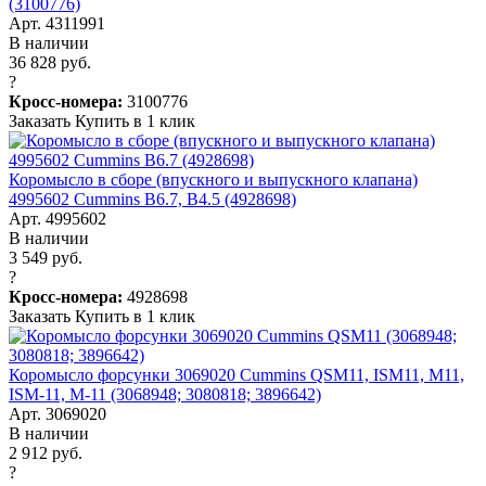
(3100776)
Арт. 4311991
В наличии
36 828 руб.
?
Кросс-номера:
3100776
Заказать
Купить в 1 клик
Коромысло в сборе (впускного и выпускного клапана)
4995602 Cummins B6.7, B4.5 (4928698)
Арт. 4995602
В наличии
3 549 руб.
?
Кросс-номера:
4928698
Заказать
Купить в 1 клик
Коромысло форсунки 3069020 Cummins QSM11, ISM11, M11,
ISM-11, M-11 (3068948; 3080818; 3896642)
Арт. 3069020
В наличии
2 912 руб.
?