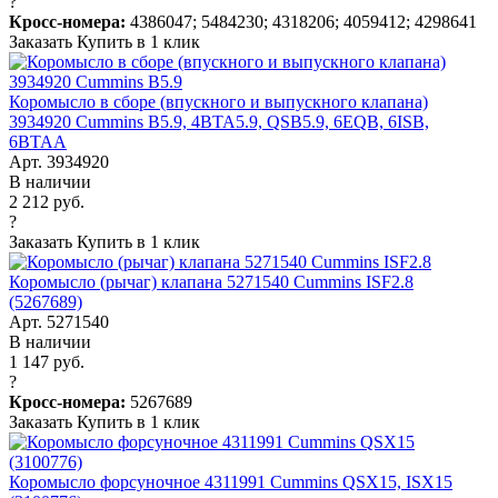
?
Кросс-номера:
4386047; 5484230; 4318206; 4059412; 4298641
Заказать
Купить в 1 клик
Коромысло в сборе (впускного и выпускного клапана)
3934920 Cummins B5.9, 4BTA5.9, QSB5.9, 6EQB, 6ISB,
6BTAA
Арт. 3934920
В наличии
2 212 руб.
?
Заказать
Купить в 1 клик
Коромысло (рычаг) клапана 5271540 Cummins ISF2.8
(5267689)
Арт. 5271540
В наличии
1 147 руб.
?
Кросс-номера:
5267689
Заказать
Купить в 1 клик
Коромысло форсуночное 4311991 Cummins QSX15, ISX15