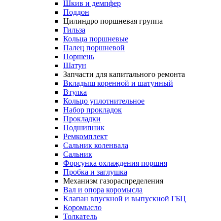
Шкив и демпфер
Поддон
Цилиндро поршневая группа
Гильза
Кольца поршневые
Палец поршневой
Поршень
Шатун
Запчасти для капитального ремонта
Вкладыш коренной и шатунный
Втулка
Кольцо уплотнительное
Набор прокладок
Прокладки
Подшипник
Ремкомплект
Сальник коленвала
Сальник
Форсунка охлаждения поршня
Пробка и заглушка
Механизм газораспределения
Вал и опора коромысла
Клапан впускной и выпускной ГБЦ
Коромысло
Толкатель