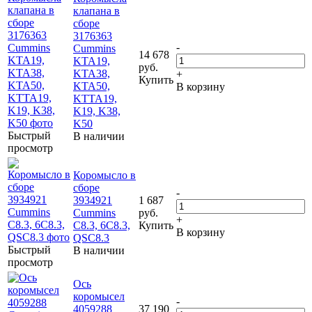
клапана в
сборе
3176363
-
Cummins
14 678
KTA19,
руб.
KTA38,
+
Купить
KTA50,
В корзину
KTTA19,
K19, K38,
K50
Быстрый
В наличии
просмотр
Коромысло в
сборе
-
3934921
1 687
Cummins
руб.
+
C8.3, 6C8.3,
Купить
В корзину
QSC8.3
Быстрый
В наличии
просмотр
Ось
коромысел
-
4059288
37 190