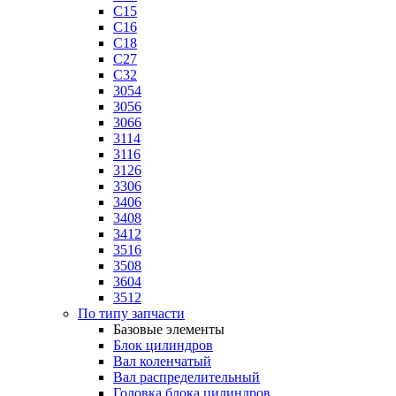
C15
C16
C18
C27
C32
3054
3056
3066
3114
3116
3126
3306
3406
3408
3412
3516
3508
3604
3512
По типу запчасти
Базовые элементы
Блок цилиндров
Вал коленчатый
Вал распределительный
Головка блока цилиндров