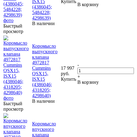
ISX15
Купить
В корзину
(4386045;
5484228;
4298639)
В наличии
Быстрый
просмотр
Коромысло
выпускного
клапана
4972817
-
Cummins
17 997
QSX15,
руб.
+
ISX15
Купить
В корзину
(4386046;
4318205;
4298640)
В наличии
Быстрый
просмотр
Коромысло
впускного
клапана