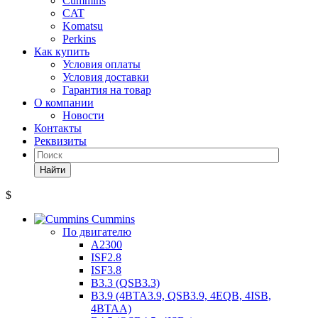
Cummins
CAT
Komatsu
Perkins
Как купить
Условия оплаты
Условия доставки
Гарантия на товар
О компании
Новости
Контакты
Реквизиты
Найти
$
Cummins
По двигателю
A2300
ISF2.8
ISF3.8
B3.3 (QSB3.3)
B3.9 (4BTA3.9, QSB3.9, 4EQB, 4ISB,
4BTAA)