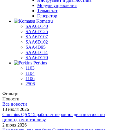
Инструмент и диагностика
Модуль управления
Термостат
Генератор
Komatsu
SAA6D140
SAA6D125
SAA6D107
SAA6D102
SAA4D95
SAA6D114
SAA6D170
Perkins
1103
1104
1106
2506
Фильтр:
Новости
Все новости
13 июля 2026
Cummins QSX15 работает неровно: диагностика по
цилиндрам и топливу
2 июля 2026