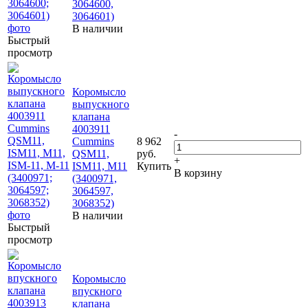
3064600,
3064601)
В наличии
Быстрый
просмотр
Коромысло
выпускного
клапана
4003911
-
Cummins
8 962
QSM11,
руб.
+
ISM11, M11
Купить
В корзину
(3400971,
3064597,
3068352)
В наличии
Быстрый
просмотр
Коромысло
впускного
клапана