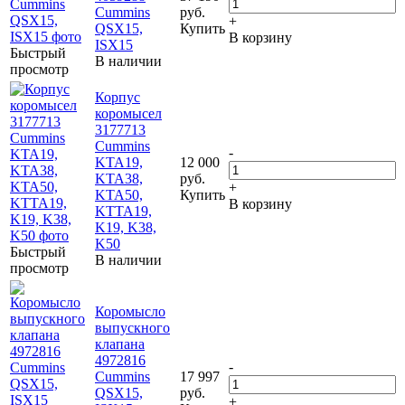
Cummins
руб.
+
QSX15,
Купить
В корзину
ISX15
Быстрый
В наличии
просмотр
Корпус
коромысел
3177713
Cummins
-
KTA19,
12 000
KTA38,
руб.
+
KTA50,
Купить
В корзину
KTTA19,
K19, K38,
K50
Быстрый
В наличии
просмотр
Коромысло
выпускного
клапана
4972816
-
Cummins
17 997
QSX15,
руб.
+