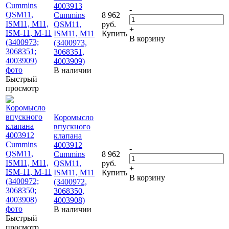
4003913
-
Cummins
8 962
QSM11,
руб.
+
ISM11, M11
Купить
В корзину
(3400973,
3068351,
4003909)
В наличии
Быстрый
просмотр
Коромысло
впускного
клапана
4003912
-
Cummins
8 962
QSM11,
руб.
+
ISM11, M11
Купить
В корзину
(3400972,
3068350,
4003908)
В наличии
Быстрый
просмотр