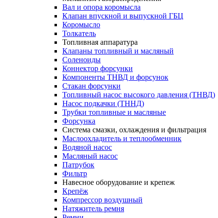
Вал и опора коромысла
Клапан впускной и выпускной ГБЦ
Коромысло
Толкатель
Топливная аппаратура
Клапаны топливный и масляный
Соленоиды
Коннектор форсунки
Компоненты ТНВД и форсунок
Стакан форсунки
Топливный насос высокого давления (ТНВД)
Насос подкачки (ТННД)
Трубки топливные и масляные
Форсунка
Система смазки, охлаждения и фильтрация
Маслоохладитель и теплообменник
Водяной насос
Масляный насос
Патрубок
Фильтр
Навесное оборудование и крепеж
Крепёж
Компрессор воздушный
Натяжитель ремня
Ремни