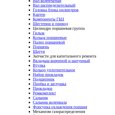
Вал коленчатый
Вал распределительный
Головка блока цилиндров
Картер
Компоненты ГБЦ
Шестерни и привод
Цилиндро поршневая группа
Гильза
Кольца поршневые
Палец поршневой
Поршень
Шатун
Запчасти для капитального ремонта
Вкладыш коренной и шатунный
Втулка
Кольцо уплотнительное
Набор прокладок
Подшипник
Пробка и заглушка
Прокладки
Ремкомплект
Сальник
Сальник коленвала
Форсунка охлаждения поршня
Механизм газораспределения