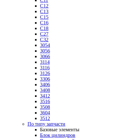
C11
C12
C13
C15
C16
C18
C27
C32
3054
3056
3066
3114
3116
3126
3306
3406
3408
3412
3516
3508
3604
3512
По типу запчасти
Базовые элементы
Блок цилиндров