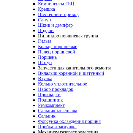
Компоненты ГБЦ
Крышка
Шестерни и привод
Сапун
Шкив и демпфер
Поддон
Цилиндро поршневая группа
Гильза
Кольца поршневые
Палец поршневой
Поршень
Шатун
Запчасти для капитального ремонта
Вкладыш коренной и шатунный
Втулка
Кольцо уплотнительное
Набор прокладок
Прокладки
Подшипник
Ремкомплект
Сальник коленвала
Сальник
Форсунка охлаждения поршня
Пробка и заглушка
Механизм газораспределения