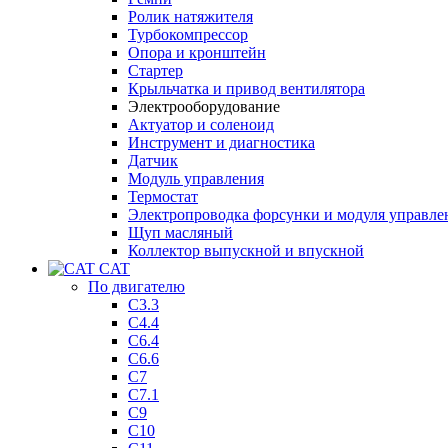
Ролик натяжителя
Турбокомпрессор
Опора и кронштейн
Стартер
Крыльчатка и привод вентилятора
Электрооборудование
Актуатор и соленоид
Инструмент и диагностика
Датчик
Модуль управления
Термостат
Электропроводка форсунки и модуля управле
Щуп масляный
Коллектор выпускной и впускной
CAT
По двигателю
C3.3
C4.4
C6.4
C6.6
C7
C7.1
C9
C10