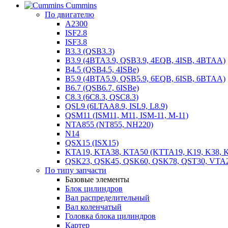
Cummins
По двигателю
A2300
ISF2.8
ISF3.8
B3.3 (QSB3.3)
B3.9 (4BTA3.9, QSB3.9, 4EQB, 4ISB, 4BTAA)
B4.5 (QSB4.5, 4ISBe)
B5.9 (4BTA5.9, QSB5.9, 6EQB, 6ISB, 6BTAA)
B6.7 (QSB6.7, 6ISBe)
C8.3 (6C8.3, QSC8.3)
QSL9 (6LTAA8.9, ISL9, L8.9)
QSM11 (ISM11, M11, ISM-11, M-11)
NTA855 (NT855, NH220)
N14
QSX15 (ISX15)
KTA19, KTA38, KTA50 (KTTA19, K19, K38, K
QSK23, QSK45, QSK60, QSK78, QST30, VTA
По типу запчасти
Базовые элементы
Блок цилиндров
Вал распределительный
Вал коленчатый
Головка блока цилиндров
Картер