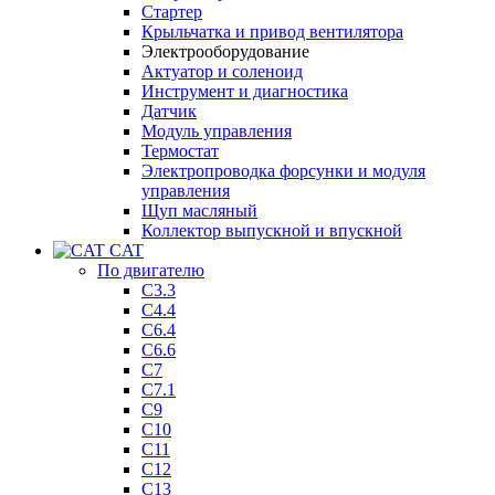
Стартер
Крыльчатка и привод вентилятора
Электрооборудование
Актуатор и соленоид
Инструмент и диагностика
Датчик
Модуль управления
Термостат
Электропроводка форсунки и модуля
управления
Щуп масляный
Коллектор выпускной и впускной
CAT
По двигателю
C3.3
C4.4
C6.4
C6.6
C7
C7.1
C9
C10
C11
C12
C13