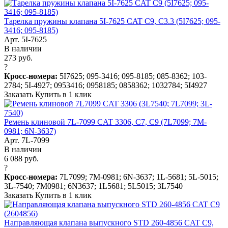
Тарелка пружины клапана 5I-7625 CAT C9, C3.3 (5I7625; 095-
3416; 095-8185)
Арт. 5I-7625
В наличии
273 руб.
?
Кросс-номера:
5I7625; 095-3416; 095-8185; 085-8362; 103-
2784; 5I-4927; 0953416; 0958185; 0858362; 1032784; 5I4927
Заказать
Купить в 1 клик
Ремень клиновой 7L-7099 CAT 3306, C7, C9 (7L7099; 7M-
0981; 6N-3637)
Арт. 7L-7099
В наличии
6 088 руб.
?
Кросс-номера:
7L7099; 7M-0981; 6N-3637; 1L-5681; 5L-5015;
3L-7540; 7M0981; 6N3637; 1L5681; 5L5015; 3L7540
Заказать
Купить в 1 клик
Направляющая клапана выпускного STD 260-4856 CAT C9,