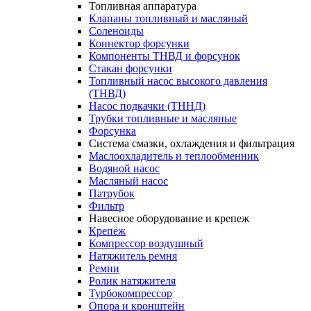
Топливная аппаратура
Клапаны топливный и масляный
Соленоиды
Коннектор форсунки
Компоненты ТНВД и форсунок
Стакан форсунки
Топливный насос высокого давления
(ТНВД)
Насос подкачки (ТННД)
Трубки топливные и масляные
Форсунка
Система смазки, охлаждения и фильтрация
Маслоохладитель и теплообменник
Водяной насос
Масляный насос
Патрубок
Фильтр
Навесное оборудование и крепеж
Крепёж
Компрессор воздушный
Натяжитель ремня
Ремни
Ролик натяжителя
Турбокомпрессор
Опора и кронштейн