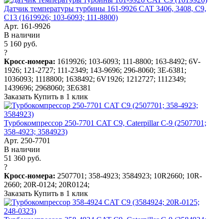
Датчик температуры турбины 161-9926 CAT 3406, 3408, C9,
C13 (1619926; 103-6093; 111-8800)
Арт. 161-9926
В наличии
5 160 руб.
?
Кросс-номера:
1619926; 103-6093; 111-8800; 163-8492; 6V-
1926; 121-2727; 111-2349; 143-9696; 296-8060; 3E-6381;
1036093; 1118800; 1638492; 6V1926; 1212727; 1112349;
1439696; 2968060; 3E6381
Заказать
Купить в 1 клик
Турбокомпрессор 250-7701 CAT C9, Caterpillar C-9 (2507701;
358-4923; 3584923)
Арт. 250-7701
В наличии
51 360 руб.
?
Кросс-номера:
2507701; 358-4923; 3584923; 10R2660; 10R-
2660; 20R-0124; 20R0124;
Заказать
Купить в 1 клик