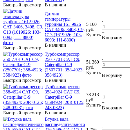
Быстрый просмотр
В наличии
Датчик
температуры
-
турбины 161-9926
5 160
CAT 3406, 3408, C9,
руб.
+
C13 (1619926; 103-
Купить
В корзину
6093; 111-8800)
В наличии
Быстрый просмотр
Турбокомпрессор
-
250-7701 CAT C9,
51 360
Caterpillar C-9
руб.
(2507701; 358-4923;
+
Купить
3584923)
В корзину
Быстрый просмотр
В наличии
Турбокомпрессор
-
358-4924 CAT C9,
78 213
Caterpillar C-9
руб.
(3584924; 20R-0125;
+
Купить
248-0323)
В корзину
Быстрый просмотр
В наличии
Втулка вала
распределительного
-
216-5586 CAT C7.1,
1 756