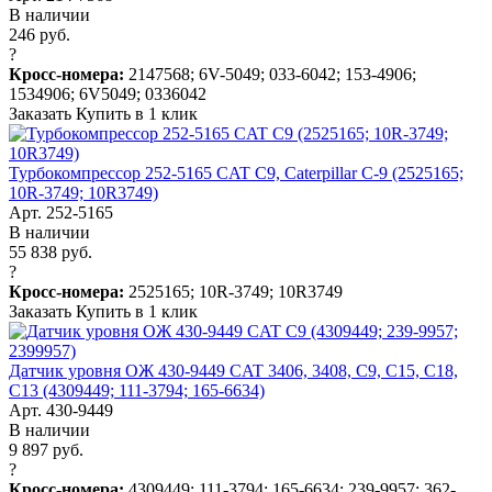
В наличии
246 руб.
?
Кросс-номера:
2147568; 6V-5049; 033-6042; 153-4906;
1534906; 6V5049; 0336042
Заказать
Купить в 1 клик
Турбокомпрессор 252-5165 CAT C9, Caterpillar C-9 (2525165;
10R-3749; 10R3749)
Арт. 252-5165
В наличии
55 838 руб.
?
Кросс-номера:
2525165; 10R-3749; 10R3749
Заказать
Купить в 1 клик
Датчик уровня ОЖ 430-9449 CAT 3406, 3408, C9, C15, C18,
C13 (4309449; 111-3794; 165-6634)
Арт. 430-9449
В наличии
9 897 руб.
?
Кросс-номера:
4309449; 111-3794; 165-6634; 239-9957; 362-