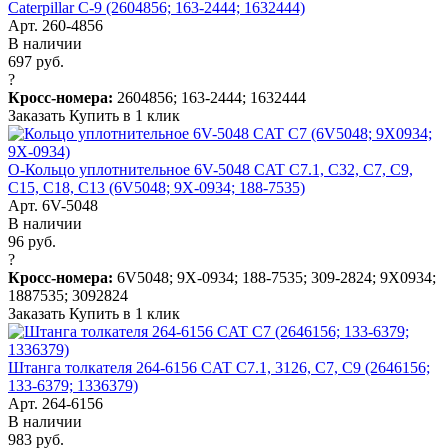
Caterpillar C-9 (2604856; 163-2444; 1632444)
Арт. 260-4856
В наличии
697 руб.
?
Кросс-номера:
2604856; 163-2444; 1632444
Заказать
Купить в 1 клик
О-Кольцо уплотнительное 6V-5048 CAT C7.1, C32, C7, C9,
C15, C18, C13 (6V5048; 9X-0934; 188-7535)
Арт. 6V-5048
В наличии
96 руб.
?
Кросс-номера:
6V5048; 9X-0934; 188-7535; 309-2824; 9X0934;
1887535; 3092824
Заказать
Купить в 1 клик
Штанга толкателя 264-6156 CAT C7.1, 3126, C7, C9 (2646156;
133-6379; 1336379)
Арт. 264-6156
В наличии
983 руб.