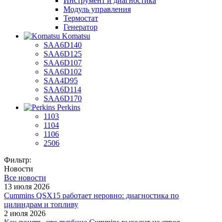
Инструмент и диагностика
Модуль управления
Термостат
Генератор
Komatsu
SAA6D140
SAA6D125
SAA6D107
SAA6D102
SAA4D95
SAA6D114
SAA6D170
Perkins
1103
1104
1106
2506
Фильтр:
Новости
Все новости
13 июля 2026
Cummins QSX15 работает неровно: диагностика по
цилиндрам и топливу
2 июля 2026