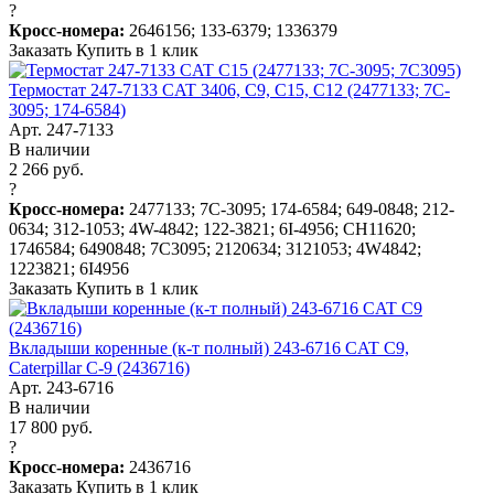
?
Кросс-номера:
2646156; 133-6379; 1336379
Заказать
Купить в 1 клик
Термостат 247-7133 CAT 3406, C9, C15, C12 (2477133; 7C-
3095; 174-6584)
Арт. 247-7133
В наличии
2 266 руб.
?
Кросс-номера:
2477133; 7C-3095; 174-6584; 649-0848; 212-
0634; 312-1053; 4W-4842; 122-3821; 6I-4956; CH11620;
1746584; 6490848; 7C3095; 2120634; 3121053; 4W4842;
1223821; 6I4956
Заказать
Купить в 1 клик
Вкладыши коренные (к-т полный) 243-6716 CAT C9,
Caterpillar C-9 (2436716)
Арт. 243-6716
В наличии
17 800 руб.
?
Кросс-номера:
2436716
Заказать
Купить в 1 клик