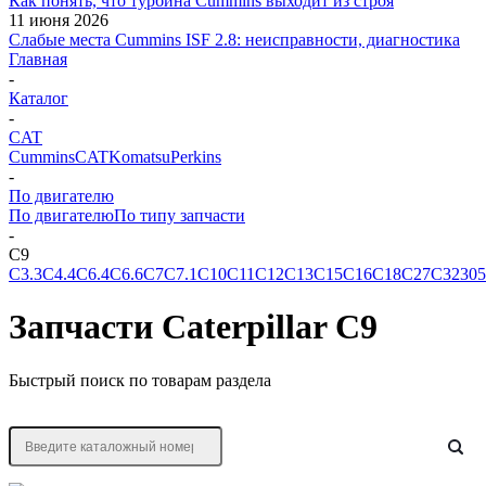
Как понять, что турбина Cummins выходит из строя
11 июня 2026
Слабые места Cummins ISF 2.8: неисправности, диагностика
Главная
-
Каталог
-
CAT
Cummins
CAT
Komatsu
Perkins
-
По двигателю
По двигателю
По типу запчасти
-
C9
C3.3
C4.4
C6.4
C6.6
C7
C7.1
C10
C11
C12
C13
C15
C16
C18
C27
C32
305
Запчасти Caterpillar C9
Быстрый поиск по товарам раздела