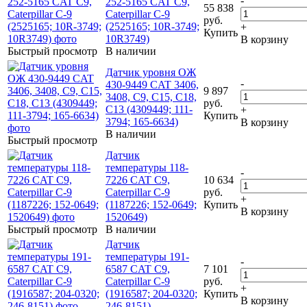
-
252-5165 CAT C9,
55 838
Caterpillar C-9
руб.
(2525165; 10R-3749;
+
Купить
10R3749)
В корзину
Быстрый просмотр
В наличии
Датчик уровня ОЖ
-
430-9449 CAT 3406,
9 897
3408, C9, C15, C18,
руб.
C13 (4309449; 111-
+
Купить
3794; 165-6634)
В корзину
В наличии
Быстрый просмотр
Датчик
температуры 118-
-
7226 CAT C9,
10 634
Caterpillar C-9
руб.
+
(1187226; 152-0649;
Купить
В корзину
1520649)
Быстрый просмотр
В наличии
Датчик
температуры 191-
-
6587 CAT C9,
7 101
Caterpillar C-9
руб.
+
(1916587; 204-0320;
Купить
В корзину
246-8151)