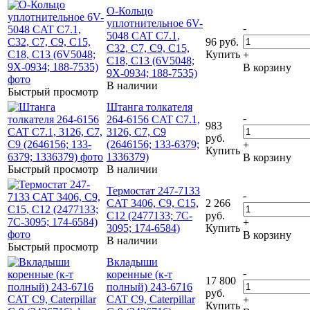
О-Кольцо
уплотнительное 6V-
-
5048 CAT C7.1,
96 руб.
C32, C7, C9, C15,
Купить
+
C18, C13 (6V5048;
В корзину
9X-0934; 188-7535)
В наличии
Быстрый просмотр
Штанга толкателя
-
264-6156 CAT C7.1,
983
3126, C7, C9
руб.
(2646156; 133-6379;
+
Купить
1336379)
В корзину
Быстрый просмотр
В наличии
Термостат 247-7133
-
CAT 3406, C9, C15,
2 266
C12 (2477133; 7C-
руб.
+
3095; 174-6584)
Купить
В корзину
В наличии
Быстрый просмотр
Вкладыши
-
коренные (к-т
17 800
полный) 243-6716
руб.
CAT C9, Caterpillar
+
Купить