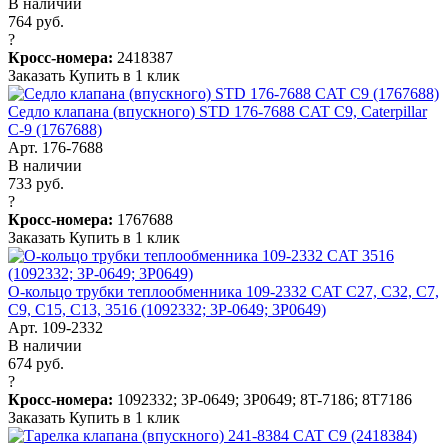
В наличии
764 руб.
?
Кросс-номера:
2418387
Заказать
Купить в 1 клик
Седло клапана (впускного) STD 176-7688 CAT C9, Caterpillar
C-9 (1767688)
Арт. 176-7688
В наличии
733 руб.
?
Кросс-номера:
1767688
Заказать
Купить в 1 клик
О-кольцо трубки теплообменника 109-2332 CAT C27, C32, C7,
C9, C15, C13, 3516 (1092332; 3P-0649; 3P0649)
Арт. 109-2332
В наличии
674 руб.
?
Кросс-номера:
1092332; 3P-0649; 3P0649; 8T-7186; 8T7186
Заказать
Купить в 1 клик