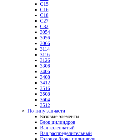
C15
C16
C18
C27
C32
3054
3056
3066
3114
3116
3126
3306
3406
3408
3412
3516
3508
3604
3512
По типу запчасти
Базовые элементы
Блок цилиндров
Вал коленчатый
Вал распределительный
Головка блока цилиндров