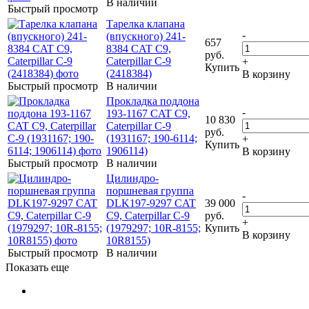
В наличии
Быстрый просмотр
Тарелка клапана
-
(впускного) 241-
657
8384 CAT C9,
руб.
Caterpillar C-9
+
Купить
(2418384)
В корзину
Быстрый просмотр
В наличии
Прокладка поддона
-
193-1167 CAT C9,
10 830
Caterpillar C-9
руб.
(1931167; 190-6114;
+
Купить
1906114)
В корзину
Быстрый просмотр
В наличии
Цилиндро-
поршневая группа
-
DLK197-9297 CAT
39 000
C9, Caterpillar C-9
руб.
+
(1979297; 10R-8155;
Купить
В корзину
10R8155)
Быстрый просмотр
В наличии
Показать еще