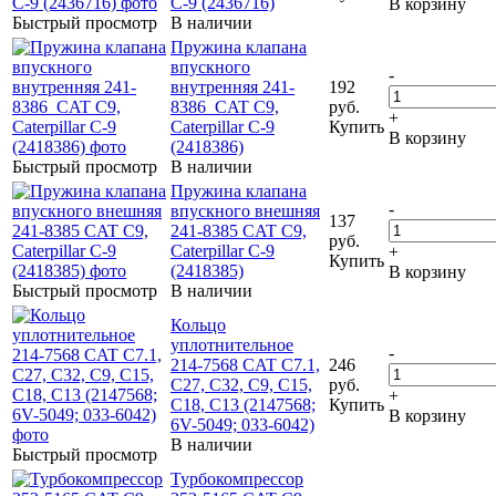
C-9 (2436716)
В корзину
Быстрый просмотр
В наличии
Пружина клапана
впускного
-
внутренняя 241-
192
8386 CAT C9,
руб.
+
Caterpillar C-9
Купить
В корзину
(2418386)
Быстрый просмотр
В наличии
Пружина клапана
-
впускного внешняя
137
241-8385 CAT C9,
руб.
Caterpillar C-9
+
Купить
(2418385)
В корзину
Быстрый просмотр
В наличии
Кольцо
уплотнительное
-
214-7568 CAT C7.1,
246
C27, C32, C9, C15,
руб.
+
C18, C13 (2147568;
Купить
В корзину
6V-5049; 033-6042)
В наличии
Быстрый просмотр
Турбокомпрессор