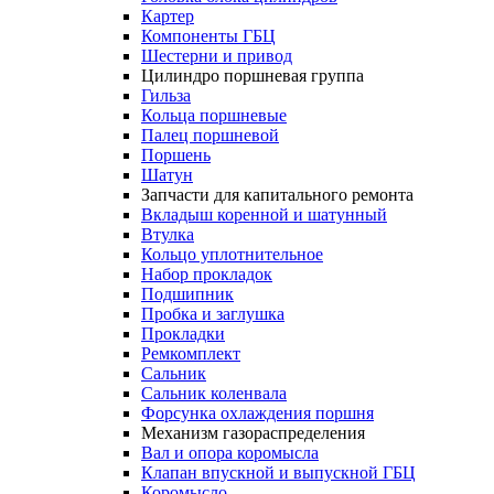
Картер
Компоненты ГБЦ
Шестерни и привод
Цилиндро поршневая группа
Гильза
Кольца поршневые
Палец поршневой
Поршень
Шатун
Запчасти для капитального ремонта
Вкладыш коренной и шатунный
Втулка
Кольцо уплотнительное
Набор прокладок
Подшипник
Пробка и заглушка
Прокладки
Ремкомплект
Сальник
Сальник коленвала
Форсунка охлаждения поршня
Механизм газораспределения
Вал и опора коромысла
Клапан впускной и выпускной ГБЦ
Коромысло