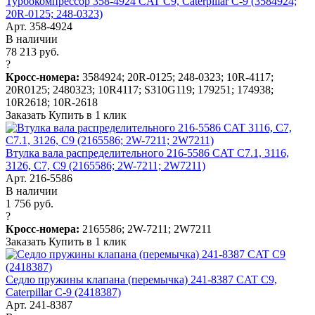
Турбокомпрессор 358-4924 CAT C9, Caterpillar C-9 (3584924;
20R-0125; 248-0323)
Арт. 358-4924
В наличии
78 213 руб.
?
Кросс-номера:
3584924; 20R-0125; 248-0323; 10R-4117;
20R0125; 2480323; 10R4117; S310G119; 179251; 174938;
10R2618; 10R-2618
Заказать
Купить в 1 клик
Втулка вала распределительного 216-5586 CAT C7.1, 3116,
3126, C7, C9 (2165586; 2W-7211; 2W7211)
Арт. 216-5586
В наличии
1 756 руб.
?
Кросс-номера:
2165586; 2W-7211; 2W7211
Заказать
Купить в 1 клик
Седло пружины клапана (перемычка) 241-8387 CAT C9,
Caterpillar C-9 (2418387)
Арт. 241-8387