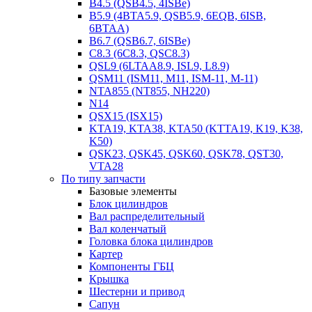
B4.5 (QSB4.5, 4ISBe)
B5.9 (4BTA5.9, QSB5.9, 6EQB, 6ISB,
6BTAA)
B6.7 (QSB6.7, 6ISBe)
C8.3 (6C8.3, QSC8.3)
QSL9 (6LTAA8.9, ISL9, L8.9)
QSM11 (ISM11, M11, ISM-11, M-11)
NTA855 (NT855, NH220)
N14
QSX15 (ISX15)
KTA19, KTA38, KTA50 (KTTA19, K19, K38,
K50)
QSK23, QSK45, QSK60, QSK78, QST30,
VTA28
По типу запчасти
Базовые элементы
Блок цилиндров
Вал распределительный
Вал коленчатый
Головка блока цилиндров
Картер
Компоненты ГБЦ
Крышка
Шестерни и привод
Сапун