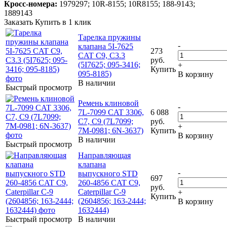
Кросс-номера:
1979297; 10R-8155; 10R8155; 188-9143;
1889143
Заказать
Купить в 1 клик
Тарелка пружины
-
клапана 5I-7625
273
CAT C9, C3.3
руб.
(5I7625; 095-3416;
+
Купить
095-8185)
В корзину
В наличии
Быстрый просмотр
Ремень клиновой
-
7L-7099 CAT 3306,
6 088
C7, C9 (7L7099;
руб.
+
7M-0981; 6N-3637)
Купить
В корзину
В наличии
Быстрый просмотр
Направляющая
клапана
-
выпускного STD
697
260-4856 CAT C9,
руб.
Caterpillar C-9
+
Купить
(2604856; 163-2444;
В корзину
1632444)
Быстрый просмотр
В наличии