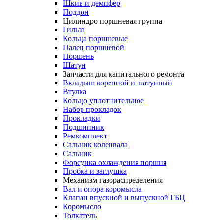
Шкив и демпфер
Поддон
Цилиндро поршневая группа
Гильза
Кольца поршневые
Палец поршневой
Поршень
Шатун
Запчасти для капитального ремонта
Вкладыш коренной и шатунный
Втулка
Кольцо уплотнительное
Набор прокладок
Прокладки
Подшипник
Ремкомплект
Сальник коленвала
Сальник
Форсунка охлаждения поршня
Пробка и заглушка
Механизм газораспределения
Вал и опора коромысла
Клапан впускной и выпускной ГБЦ
Коромысло
Толкатель