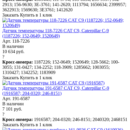
2913; 156-9630; 3E-3761; 141-2620; 1113794; 1656634; 2399957;
3622913; 1569630; 3E3761; 1412620
Заказать
Купить в 1 клик
Датчик температуры 118-7226 CAT C9, Caterpillar C-9
(1187226; 152-0649; 1520649)
Арт. 118-7226
В наличии
10 634 руб.
?
Кросс-номера:
1187226; 152-0649; 1520649; 128-5662; 100-
3055; 131-0427; 134-2252; 118-3909; 1285662; 1003055;
1310427; 1342252; 1183909
Заказать
Купить в 1 клик
Датчик температуры 191-6587 CAT C9, Caterpillar C-9
(1916587; 204-0320; 246-8151)
Арт. 191-6587
В наличии
7 101 руб.
?
Кросс-номера:
1916587; 204-0320; 246-8151; 2040320; 2468151
Заказать
Купить в 1 клик