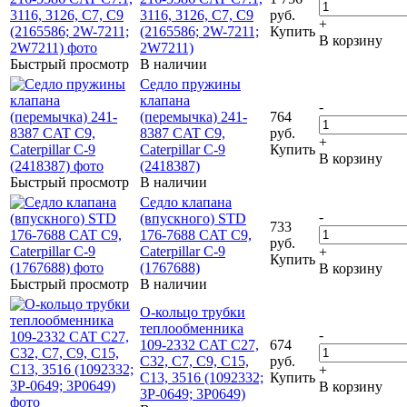
3116, 3126, C7, C9
руб.
+
(2165586; 2W-7211;
Купить
В корзину
2W7211)
Быстрый просмотр
В наличии
Седло пружины
клапана
-
(перемычка) 241-
764
8387 CAT C9,
руб.
+
Caterpillar C-9
Купить
В корзину
(2418387)
Быстрый просмотр
В наличии
Седло клапана
-
(впускного) STD
733
176-7688 CAT C9,
руб.
Caterpillar C-9
+
Купить
(1767688)
В корзину
Быстрый просмотр
В наличии
О-кольцо трубки
теплообменника
-
109-2332 CAT C27,
674
C32, C7, C9, C15,
руб.
+
C13, 3516 (1092332;
Купить
В корзину
3P-0649; 3P0649)