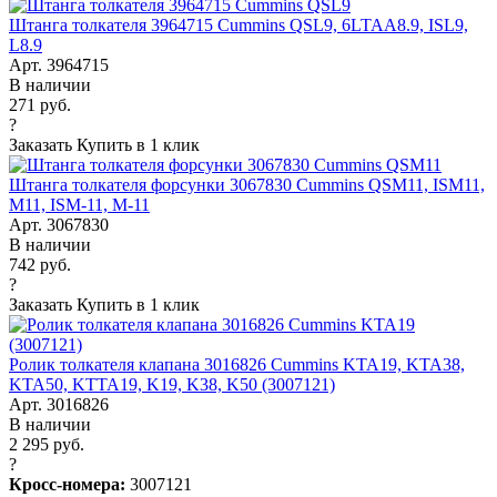
Штанга толкателя 3964715 Cummins QSL9, 6LTAA8.9, ISL9,
L8.9
Арт. 3964715
В наличии
271 руб.
?
Заказать
Купить в 1 клик
Штанга толкателя форсунки 3067830 Cummins QSM11, ISM11,
M11, ISM-11, M-11
Арт. 3067830
В наличии
742 руб.
?
Заказать
Купить в 1 клик
Ролик толкателя клапана 3016826 Cummins KTA19, KTA38,
KTA50, KTTA19, K19, K38, K50 (3007121)
Арт. 3016826
В наличии
2 295 руб.
?
Кросс-номера:
3007121