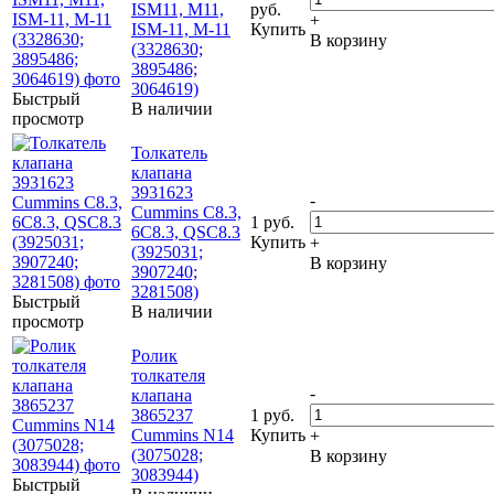
ISM11, M11,
руб.
+
ISM-11, M-11
Купить
В корзину
(3328630;
3895486;
3064619)
Быстрый
В наличии
просмотр
Толкатель
клапана
3931623
-
Cummins C8.3,
1 руб.
6C8.3, QSC8.3
Купить
+
(3925031;
В корзину
3907240;
3281508)
Быстрый
В наличии
просмотр
Ролик
толкателя
-
клапана
3865237
1 руб.
Cummins N14
Купить
+
(3075028;
В корзину
3083944)
Быстрый