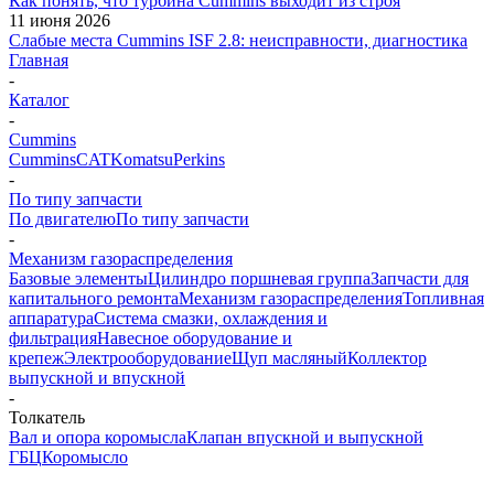
Как понять, что турбина Cummins выходит из строя
11 июня 2026
Слабые места Cummins ISF 2.8: неисправности, диагностика
Главная
-
Каталог
-
Cummins
Cummins
CAT
Komatsu
Perkins
-
По типу запчасти
По двигателю
По типу запчасти
-
Механизм газораспределения
Базовые элементы
Цилиндро поршневая группа
Запчасти для
капитального ремонта
Механизм газораспределения
Топливная
аппаратура
Система смазки, охлаждения и
фильтрация
Навесное оборудование и
крепеж
Электрооборудование
Щуп масляный
Коллектор
выпускной и впускной
-
Толкатель
Вал и опора коромысла
Клапан впускной и выпускной
ГБЦ
Коромысло