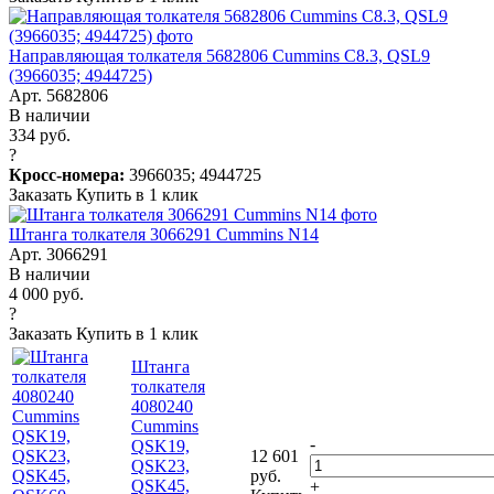
Направляющая толкателя 5682806 Cummins C8.3, QSL9
(3966035; 4944725)
Арт. 5682806
В наличии
334 руб.
?
Кросс-номера:
3966035; 4944725
Заказать
Купить в 1 клик
Штанга толкателя 3066291 Cummins N14
Арт. 3066291
В наличии
4 000 руб.
?
Заказать
Купить в 1 клик
Штанга
толкателя
4080240
Cummins
-
QSK19,
12 601
QSK23,
руб.
QSK45,
+