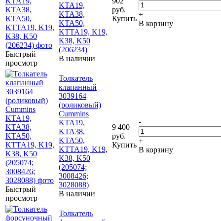
902
KTA19,
руб.
KTA38,
+
Купить
KTA50,
В корзину
KTTA19, K19,
K38, K50
(206234)
Быстрый
В наличии
просмотр
Толкатель
клапанный
3039164
(роликовый)
Cummins
-
KTA19,
9 400
KTA38,
руб.
KTA50,
+
Купить
KTTA19, K19,
В корзину
K38, K50
(205074;
3008426;
3028088)
Быстрый
В наличии
просмотр
Толкатель