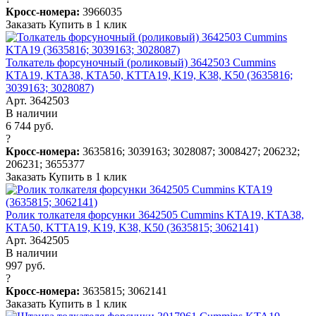
Кросс-номера:
3966035
Заказать
Купить в 1 клик
Толкатель форсуночный (роликовый) 3642503 Cummins
KTA19, KTA38, KTA50, KTTA19, K19, K38, K50 (3635816;
3039163; 3028087)
Арт. 3642503
В наличии
6 744 руб.
?
Кросс-номера:
3635816; 3039163; 3028087; 3008427; 206232;
206231; 3655377
Заказать
Купить в 1 клик
Ролик толкателя форсунки 3642505 Cummins KTA19, KTA38,
KTA50, KTTA19, K19, K38, K50 (3635815; 3062141)
Арт. 3642505
В наличии
997 руб.
?
Кросс-номера:
3635815; 3062141
Заказать
Купить в 1 клик