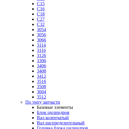
C15
C16
C18
C27
C32
3054
3056
3066
3114
3116
3126
3306
3406
3408
3412
3516
3508
3604
3512
По типу запчасти
Базовые элементы
Блок цилиндров
Вал коленчатый
Вал распределительный
Головка блока цилиндров