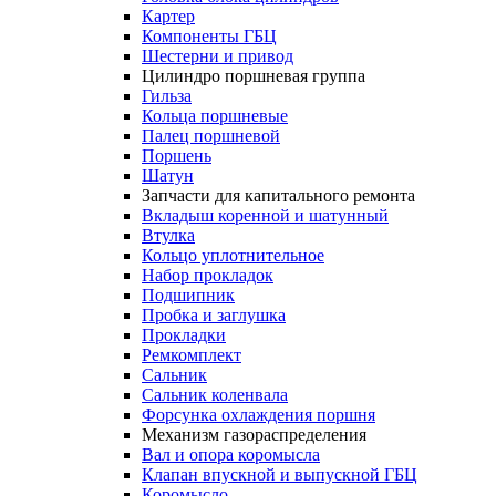
Картер
Компоненты ГБЦ
Шестерни и привод
Цилиндро поршневая группа
Гильза
Кольца поршневые
Палец поршневой
Поршень
Шатун
Запчасти для капитального ремонта
Вкладыш коренной и шатунный
Втулка
Кольцо уплотнительное
Набор прокладок
Подшипник
Пробка и заглушка
Прокладки
Ремкомплект
Сальник
Сальник коленвала
Форсунка охлаждения поршня
Механизм газораспределения
Вал и опора коромысла
Клапан впускной и выпускной ГБЦ
Коромысло