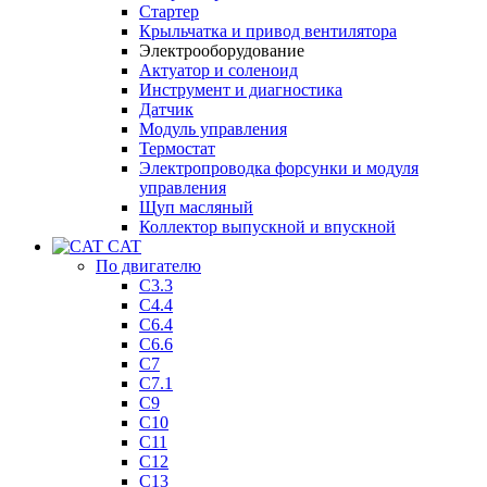
Стартер
Крыльчатка и привод вентилятора
Электрооборудование
Актуатор и соленоид
Инструмент и диагностика
Датчик
Модуль управления
Термостат
Электропроводка форсунки и модуля
управления
Щуп масляный
Коллектор выпускной и впускной
CAT
По двигателю
C3.3
C4.4
C6.4
C6.6
C7
C7.1
C9
C10
C11
C12
C13