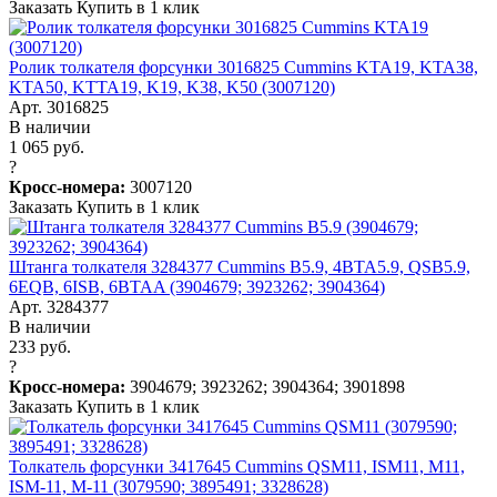
Заказать
Купить в 1 клик
Ролик толкателя форсунки 3016825 Cummins KTA19, KTA38,
KTA50, KTTA19, K19, K38, K50 (3007120)
Арт. 3016825
В наличии
1 065 руб.
?
Кросс-номера:
3007120
Заказать
Купить в 1 клик
Штанга толкателя 3284377 Cummins B5.9, 4BTA5.9, QSB5.9,
6EQB, 6ISB, 6BTAA (3904679; 3923262; 3904364)
Арт. 3284377
В наличии
233 руб.
?
Кросс-номера:
3904679; 3923262; 3904364; 3901898
Заказать
Купить в 1 клик
Толкатель форсунки 3417645 Cummins QSM11, ISM11, M11,
ISM-11, M-11 (3079590; 3895491; 3328628)