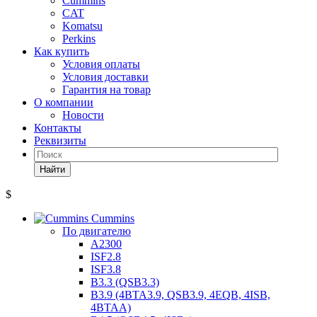
Cummins
CAT
Komatsu
Perkins
Как купить
Условия оплаты
Условия доставки
Гарантия на товар
О компании
Новости
Контакты
Реквизиты
Найти
$
Cummins
По двигателю
A2300
ISF2.8
ISF3.8
B3.3 (QSB3.3)
B3.9 (4BTA3.9, QSB3.9, 4EQB, 4ISB,
4BTAA)