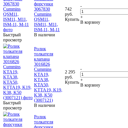
форсунки
-
3067830
742
Cummins
руб.
+
QSM11,
Купить
В корзину
ISM11, M11,
ISM-11, M-11
Быстрый
В наличии
просмотр
Ролик
толкателя
клапана
3016826
-
Cummins
2 295
KTA19,
руб.
KTA38,
+
Купить
KTA50,
В корзину
KTTA19, K19,
K38, K50
(3007121)
Быстрый
В наличии
просмотр
Ролик
толкателя
форсунки