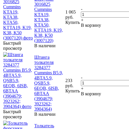
3016825
-
Cummins
1 065
KTA19,
руб.
KTA38,
+
Купить
KTA50,
В корзину
KTTA19, K19,
K38, K50
(3007120)
Быстрый
В наличии
просмотр
Штанга
толкателя
3284377
Cummins B5.9,
-
4BTA5.9,
233
QSB5.9,
руб.
6EQB, 6ISB,
+
Купить
6BTAA
В корзину
(3904679;
3923262;
3904364)
Быстрый
В наличии
просмотр
Толкатель