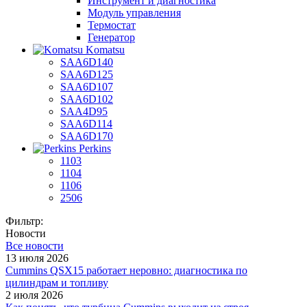
Инструмент и диагностика
Модуль управления
Термостат
Генератор
Komatsu
SAA6D140
SAA6D125
SAA6D107
SAA6D102
SAA4D95
SAA6D114
SAA6D170
Perkins
1103
1104
1106
2506
Фильтр:
Новости
Все новости
13 июля 2026
Cummins QSX15 работает неровно: диагностика по
цилиндрам и топливу
2 июля 2026