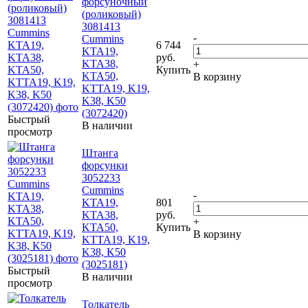
форсуночный
(роликовый)
3081413
-
Cummins
6 744
KTA19,
руб.
KTA38,
+
Купить
KTA50,
В корзину
KTTA19, K19,
K38, K50
(3072420)
Быстрый
В наличии
просмотр
Штанга
форсунки
3052233
Cummins
-
KTA19,
801
KTA38,
руб.
+
KTA50,
Купить
В корзину
KTTA19, K19,
K38, K50
(3025181)
Быстрый
В наличии
просмотр
Толкатель