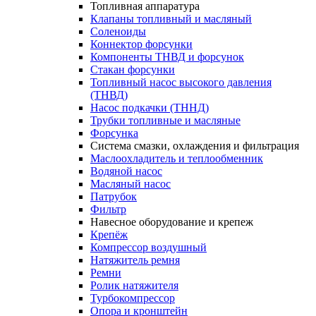
Топливная аппаратура
Клапаны топливный и масляный
Соленоиды
Коннектор форсунки
Компоненты ТНВД и форсунок
Стакан форсунки
Топливный насос высокого давления
(ТНВД)
Насос подкачки (ТННД)
Трубки топливные и масляные
Форсунка
Система смазки, охлаждения и фильтрация
Маслоохладитель и теплообменник
Водяной насос
Масляный насос
Патрубок
Фильтр
Навесное оборудование и крепеж
Крепёж
Компрессор воздушный
Натяжитель ремня
Ремни
Ролик натяжителя
Турбокомпрессор
Опора и кронштейн