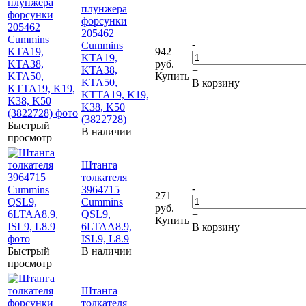
плунжера
форсунки
205462
-
Cummins
942
KTA19,
руб.
KTA38,
+
Купить
KTA50,
В корзину
KTTA19, K19,
K38, K50
(3822728)
Быстрый
В наличии
просмотр
Штанга
толкателя
-
3964715
271
Cummins
руб.
QSL9,
+
Купить
6LTAA8.9,
В корзину
ISL9, L8.9
Быстрый
В наличии
просмотр
Штанга
толкателя