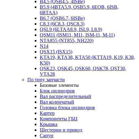
B4.5 (QSB4.5, 4ISBe)
B5.9 (4BTA5.9, QSB5.9, 6EQB, 6ISB,
6BTAA)
B6.7 (QSB6.7, 6ISBe)
C8.3 (6C8.3, QSC8.3)
QSL9 (6LTAA8.9, ISL9, L8.9)
QSM11 (ISM11, M11, ISM-11, M-11)
NTA855 (NT855, NH220)
N14
QSX15 (ISX15)
KTA19, KTA38, KTA50 (KTTA19, K19, K38,
K50)
QSK23, QSK45, QSK60, QSK78, QST30,
VTA28
По типу запчасти
Базовые элементы
Блок цилиндров
Вал распределительный
Вал коленчатый
Головка блока цилиндров
Картер
Компоненты ГБЦ
Крышка
Шестерни и привод
Сапун