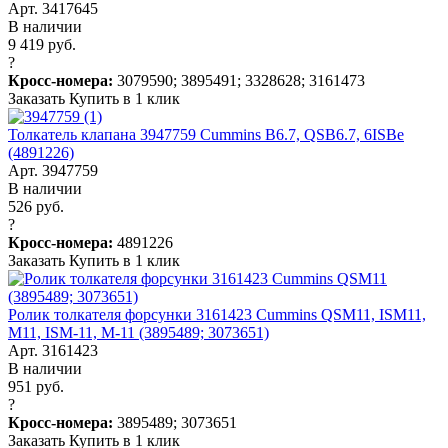
Арт. 3417645
В наличии
9 419 руб.
?
Кросс-номера:
3079590; 3895491; 3328628; 3161473
Заказать
Купить в 1 клик
Толкатель клапана 3947759 Cummins B6.7, QSB6.7, 6ISBe
(4891226)
Арт. 3947759
В наличии
526 руб.
?
Кросс-номера:
4891226
Заказать
Купить в 1 клик
Ролик толкателя форсунки 3161423 Cummins QSM11, ISM11,
M11, ISM-11, M-11 (3895489; 3073651)
Арт. 3161423
В наличии
951 руб.
?
Кросс-номера:
3895489; 3073651
Заказать
Купить в 1 клик