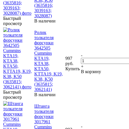
K38, K50
(3635816;
3039163;
3028087)
Быстрый
В наличии
просмотр
Ролик
толкателя
форсунки
3642505
Cummins
-
KTA19,
997
KTA38,
руб.
+
KTA50,
Купить
В корзину
KTTA19, K19,
K38, K50
(3635815;
3062141)
Быстрый
В наличии
просмотр
Штанга
толкателя
форсунки
3017961
-
Cummins