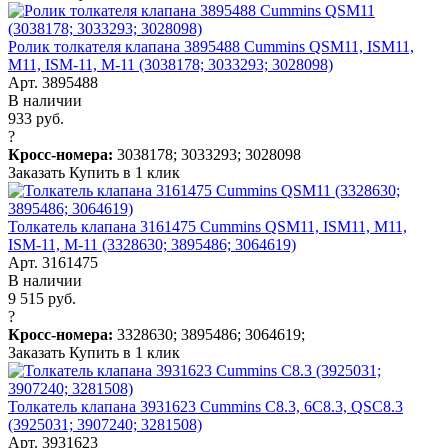
Ролик толкателя клапана 3895488 Cummins QSM11, ISM11,
M11, ISM-11, M-11 (3038178; 3033293; 3028098)
Арт. 3895488
В наличии
933 руб.
?
Кросс-номера:
3038178; 3033293; 3028098
Заказать
Купить в 1 клик
Толкатель клапана 3161475 Cummins QSM11, ISM11, M11,
ISM-11, M-11 (3328630; 3895486; 3064619)
Арт. 3161475
В наличии
9 515 руб.
?
Кросс-номера:
3328630; 3895486; 3064619;
Заказать
Купить в 1 клик
Толкатель клапана 3931623 Cummins C8.3, 6C8.3, QSC8.3
(3925031; 3907240; 3281508)
Арт. 3931623