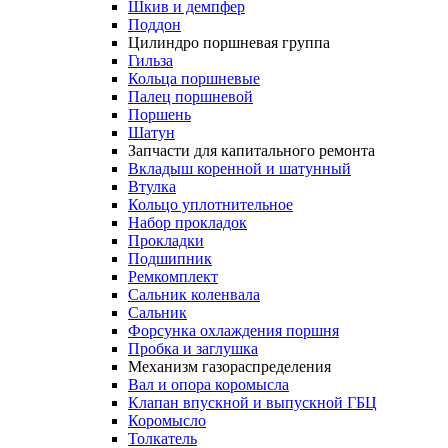
Шкив и демпфер
Поддон
Цилиндро поршневая группа
Гильза
Кольца поршневые
Палец поршневой
Поршень
Шатун
Запчасти для капитального ремонта
Вкладыш коренной и шатунный
Втулка
Кольцо уплотнительное
Набор прокладок
Прокладки
Подшипник
Ремкомплект
Сальник коленвала
Сальник
Форсунка охлаждения поршня
Пробка и заглушка
Механизм газораспределения
Вал и опора коромысла
Клапан впускной и выпускной ГБЦ
Коромысло
Толкатель