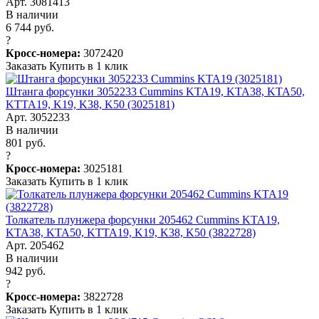
Арт. 3081413
В наличии
6 744 руб.
?
Кросс-номера:
3072420
Заказать
Купить в 1 клик
Штанга форсунки 3052233 Cummins KTA19, KTA38, KTA50,
KTTA19, K19, K38, K50 (3025181)
Арт. 3052233
В наличии
801 руб.
?
Кросс-номера:
3025181
Заказать
Купить в 1 клик
Толкатель плунжера форсунки 205462 Cummins KTA19,
KTA38, KTA50, KTTA19, K19, K38, K50 (3822728)
Арт. 205462
В наличии
942 руб.
?
Кросс-номера:
3822728
Заказать
Купить в 1 клик