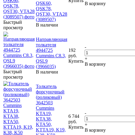
Купить
QSK60,
В корзину
QSK78,
QST30, VTA28
(3089507)
Быстрый
В наличии
просмотр
Направляющая
толкателя
-
4944725
192
Cummins C8.3,
руб.
+
QSL9
Купить
В корзину
(3966035)
Быстрый
В наличии
просмотр
Толкатель
форсуночный
(роликовый)
3642503
Cummins
-
KTA19,
6 744
KTA38,
руб.
KTA50,
+
Купить
KTTA19, K19,
В корзину