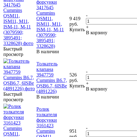
форсунки
3417645
Cummins
-
QSM11,
9 419
ISM11, M11,
руб.
+
ISM-11, M-11
Купить
В корзину
(3079590;
3895491;
3328628)
Быстрый
В наличии
просмотр
Толкатель
клапана
-
3947759
526
Cummins B6.7,
руб.
+
QSB6.7, 6ISBe
Купить
В корзину
(4891226)
Быстрый
В наличии
просмотр
Ролик
толкателя
форсунки
3161423
-
Cummins
951
QSM11,
руб.