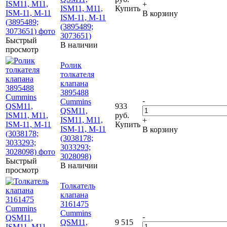
+
ISM11, M11,
Купить
В корзину
ISM-11, M-11
(3895489;
3073651)
Быстрый
В наличии
просмотр
Ролик
толкателя
клапана
3895488
-
Cummins
933
QSM11,
руб.
ISM11, M11,
+
Купить
ISM-11, M-11
В корзину
(3038178;
3033293;
3028098)
Быстрый
В наличии
просмотр
Толкатель
клапана
3161475
Cummins
-
QSM11,
9 515