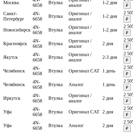
Москва
Втулка
1-2 дня
6658
аналог
₽
2 50
Санкт-
4N-
Оригинал /
Втулка
1-2 дня
Петербург
6658
аналог
₽
2 50
4N-
Оригинал /
Новосибирск
Втулка
1-2 дня
6658
аналог
₽
2 50
4N-
Оригинал /
Красноярск
Втулка
2 дня
6658
аналог
₽
2 50
4N-
Оригинал /
Якутск
Втулка
2-3 дня
6658
аналог
₽
2 50
4N-
Челябинск
Втулка
Оригинал CAT
1 день
6658
₽
2 50
4N-
Челябинск
Втулка
Аналог
1 день
6658
₽
2 50
4N-
Оригинал /
Иркутск
Втулка
2 дня
6658
аналог
₽
2 50
4N-
Уфа
Втулка
Оригинал CAT
2 дня
6658
₽
2 50
4N-
Уфа
Втулка
Аналог
2 дня
6658
₽