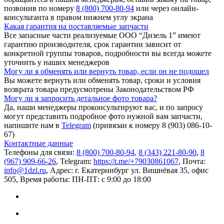
позвонив по номеру
8 (800) 700-80-94
или через онлайн-
консультанта в правом нижнем углу экрана
Какая гарантия на поставляемые запчасти
Все запасные части реализуемые ООО “Дизель 1” имеют
гарантию производителя, срок гарантии зависит от
конкретной группы товаров, подробности вы всегда можете
уточнить у наших менеджеров
Могу ли я обменять или вернуть товар, если он не подошел
Вы можете вернуть или обменять товар, сроки и условия
возврата товара предусмотрены Законодательством РФ
Могу ли я запросить детальное фото товара?
Да, наши менеджеры проконсультируют вас, и по запросу
могут представить подробное фото нужной вам запчасти,
напишите нам в
Telegram
(привязан к номеру 8 (903) 086-10-
67)
Контактные данные
Телефоны для связи:
8 (800) 700-80-94
,
8 (343) 221-80-90
,
8
(967) 909-66-26
, Telegram:
https://t.me/+79030861067
, Почта:
info@1dzl.ru
, Адрес: г. Екатеринбург ул. Вишнёвая 35, офис
505, Время работы: ПН-ПТ: с 9:00 до 18:00