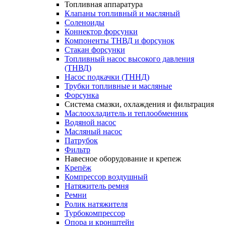
Топливная аппаратура
Клапаны топливный и масляный
Соленоиды
Коннектор форсунки
Компоненты ТНВД и форсунок
Стакан форсунки
Топливный насос высокого давления
(ТНВД)
Насос подкачки (ТННД)
Трубки топливные и масляные
Форсунка
Система смазки, охлаждения и фильтрация
Маслоохладитель и теплообменник
Водяной насос
Масляный насос
Патрубок
Фильтр
Навесное оборудование и крепеж
Крепёж
Компрессор воздушный
Натяжитель ремня
Ремни
Ролик натяжителя
Турбокомпрессор
Опора и кронштейн