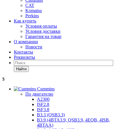
Cummins
CAT
Komatsu
Perkins
Как купить
Условия оплаты
Условия доставки
Гарантия на товар
О компании
Новости
Контакты
Реквизиты
Найти
$
Cummins
По двигателю
A2300
ISF2.8
ISF3.8
B3.3 (QSB3.3)
B3.9 (4BTA3.9, QSB3.9, 4EQB, 4ISB,
4BTAA)