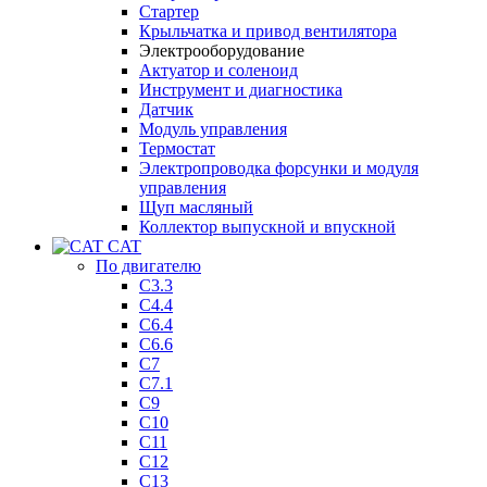
Стартер
Крыльчатка и привод вентилятора
Электрооборудование
Актуатор и соленоид
Инструмент и диагностика
Датчик
Модуль управления
Термостат
Электропроводка форсунки и модуля
управления
Щуп масляный
Коллектор выпускной и впускной
CAT
По двигателю
C3.3
C4.4
C6.4
C6.6
C7
C7.1
C9
C10
C11
C12
C13