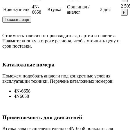
2 50
4N-
Оригинал /
Новокузнецк
Втулка
2 дня
6658
аналог
₽
Показать еще
Стоимость зависит от производителя, партии и наличия.
Нажмите кнопку в строке региона, чтобы уточнить цену и
срок поставки.
Каталожные номера
Поможем подобрать аналоги под конкретные условия
эксплуатации техники. Перечень каталожных номеров:
4N-6658
4N6658
Применяемость для двигателей
Втулка вала распределительного 4N-6658 подходит для