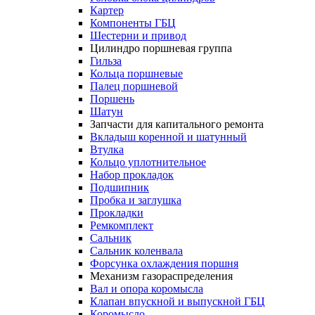
Картер
Компоненты ГБЦ
Шестерни и привод
Цилиндро поршневая группа
Гильза
Кольца поршневые
Палец поршневой
Поршень
Шатун
Запчасти для капитального ремонта
Вкладыш коренной и шатунный
Втулка
Кольцо уплотнительное
Набор прокладок
Подшипник
Пробка и заглушка
Прокладки
Ремкомплект
Сальник
Сальник коленвала
Форсунка охлаждения поршня
Механизм газораспределения
Вал и опора коромысла
Клапан впускной и выпускной ГБЦ
Коромысло