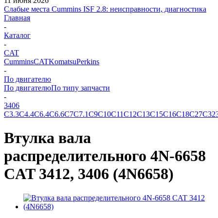
11 июня 2026
Слабые места Cummins ISF 2.8: неисправности, диагностика
Главная
-
Каталог
-
CAT
Cummins
CAT
Komatsu
Perkins
-
По двигателю
По двигателю
По типу запчасти
-
3406
C3.3
C4.4
C6.4
C6.6
C7
C7.1
C9
C10
C11
C12
C13
C15
C16
C18
C27
C32
Втулка вала
распределительного 4N-6658
CAT 3412, 3406 (4N6658)