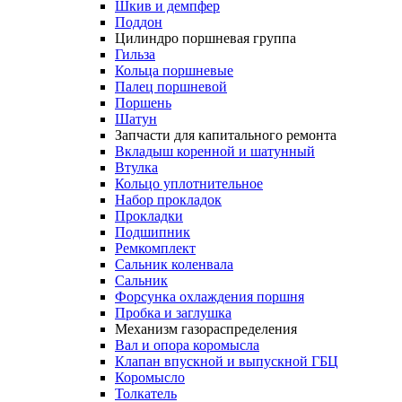
Шкив и демпфер
Поддон
Цилиндро поршневая группа
Гильза
Кольца поршневые
Палец поршневой
Поршень
Шатун
Запчасти для капитального ремонта
Вкладыш коренной и шатунный
Втулка
Кольцо уплотнительное
Набор прокладок
Прокладки
Подшипник
Ремкомплект
Сальник коленвала
Сальник
Форсунка охлаждения поршня
Пробка и заглушка
Механизм газораспределения
Вал и опора коромысла
Клапан впускной и выпускной ГБЦ
Коромысло
Толкатель