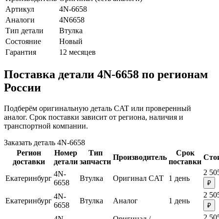
Артикул
4N-6658
Аналоги
4N6658
Тип детали
Втулка
Состояние
Новый
Гарантия
12 месяцев
Поставка детали 4N-6658 по регионам
России
Подберём оригинальную деталь CAT или проверенный
аналог. Срок поставки зависит от региона, наличия и
транспортной компании.
Заказать деталь 4N-6658
Регион
Номер
Тип
Срок
Производитель
Сто
доставки
детали
запчасти
поставки
2 50
4N-
Екатеринбург
Втулка
Оригинал CAT
1 день
6658
₽
2 50
4N-
Екатеринбург
Втулка
Аналог
1 день
6658
₽
2 50
4N-
Оригинал /