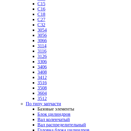
C15
C16
C18
C27
C32
3054
3056
3066
3114
3116
3126
3306
3406
3408
3412
3516
3508
3604
3512
По типу запчасти
Базовые элементы
Блок цилиндров
Вал коленчатый
Вал распределительный
Головка блока цилиндров