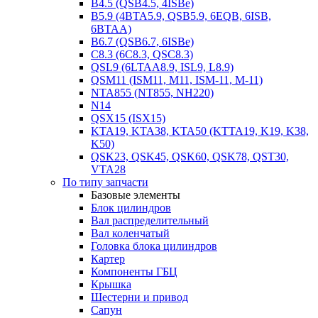
B4.5 (QSB4.5, 4ISBe)
B5.9 (4BTA5.9, QSB5.9, 6EQB, 6ISB,
6BTAA)
B6.7 (QSB6.7, 6ISBe)
C8.3 (6C8.3, QSC8.3)
QSL9 (6LTAA8.9, ISL9, L8.9)
QSM11 (ISM11, M11, ISM-11, M-11)
NTA855 (NT855, NH220)
N14
QSX15 (ISX15)
KTA19, KTA38, KTA50 (KTTA19, K19, K38,
K50)
QSK23, QSK45, QSK60, QSK78, QST30,
VTA28
По типу запчасти
Базовые элементы
Блок цилиндров
Вал распределительный
Вал коленчатый
Головка блока цилиндров
Картер
Компоненты ГБЦ
Крышка
Шестерни и привод
Сапун