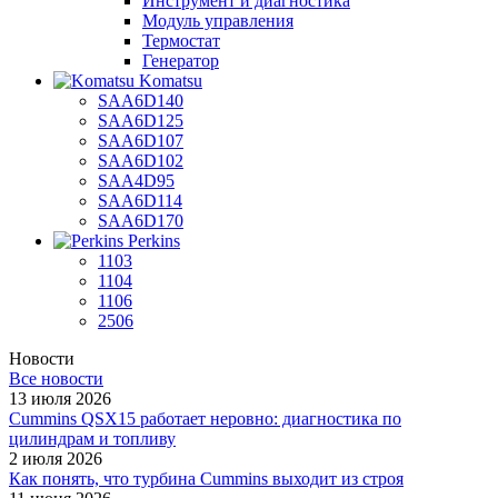
Инструмент и диагностика
Модуль управления
Термостат
Генератор
Komatsu
SAA6D140
SAA6D125
SAA6D107
SAA6D102
SAA4D95
SAA6D114
SAA6D170
Perkins
1103
1104
1106
2506
Новости
Все новости
13 июля 2026
Cummins QSX15 работает неровно: диагностика по
цилиндрам и топливу
2 июля 2026
Как понять, что турбина Cummins выходит из строя