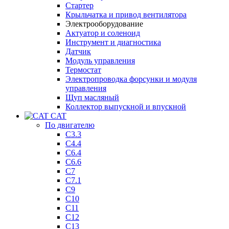
Стартер
Крыльчатка и привод вентилятора
Электрооборудование
Актуатор и соленоид
Инструмент и диагностика
Датчик
Модуль управления
Термостат
Электропроводка форсунки и модуля
управления
Щуп масляный
Коллектор выпускной и впускной
CAT
По двигателю
C3.3
C4.4
C6.4
C6.6
C7
C7.1
C9
C10
C11
C12
C13