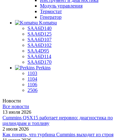
Инструмент и диагностика
Модуль управления
Термостат
Генератор
Komatsu
SAA6D140
SAA6D125
SAA6D107
SAA6D102
SAA4D95
SAA6D114
SAA6D170
Perkins
1103
1104
1106
2506
Новости
Все новости
13 июля 2026
Cummins QSX15 работает неровно: диагностика по
цилиндрам и топливу
2 июля 2026
Как понять, что турбина Cummins выходит из строя