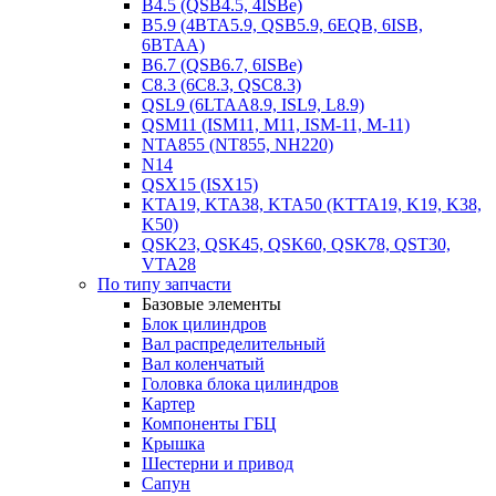
B4.5 (QSB4.5, 4ISBe)
B5.9 (4BTA5.9, QSB5.9, 6EQB, 6ISB,
6BTAA)
B6.7 (QSB6.7, 6ISBe)
C8.3 (6C8.3, QSC8.3)
QSL9 (6LTAA8.9, ISL9, L8.9)
QSM11 (ISM11, M11, ISM-11, M-11)
NTA855 (NT855, NH220)
N14
QSX15 (ISX15)
KTA19, KTA38, KTA50 (KTTA19, K19, K38,
K50)
QSK23, QSK45, QSK60, QSK78, QST30,
VTA28
По типу запчасти
Базовые элементы
Блок цилиндров
Вал распределительный
Вал коленчатый
Головка блока цилиндров
Картер
Компоненты ГБЦ
Крышка
Шестерни и привод
Сапун