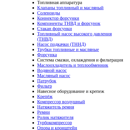
Топливная аппаратура
Клапаны топливный и масляный
Соленоиды
Коннектор форсунки
Компоненты ТНВД и форсунок
Стакан форсунки
Топливный насос высокого давления
(ТНВД)
Насос подкачки (ТННД)
Трубки топливные и масляные
Форсунка
Система смазки, охлаждения и фильтрация
Маслоохладитель и теплообменник
Водяной насос
Масляный насос
Патрубок
Фильтр
Навесное оборудование и крепеж
Крепёж
Компрессор воздушный
Натяжитель ремня
Ремни
Ролик натяжителя
Турбокомпрессор
Опора и кронштейн