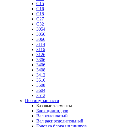
C15
C16
C18
C27
C32
3054
3056
3066
3114
3116
3126
3306
3406
3408
3412
3516
3508
3604
3512
По типу запчасти
Базовые элементы
Блок цилиндров
Вал коленчатый
Вал распределительный
Головка блока цилиндров