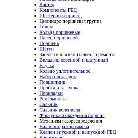
Картер
Компоненты ГБЦ
Шестерни и привод
Цилиндро поршневая группа
Гильза
Кольца поршневые
Палец поршневой
Поршень
Шатун
Запчасти для капитального ремонта
Вкладыш коренной и шатунный
Втулка
Кольцо уплотнительное
Набор прокладок
Подшипник
Пробка и заглушка
Прокладки
Ремкомплект
Сальник
Сальник коленвала
Форсунка охлаждения поршня
Механизм газораспределения
Вал и опора коромысла
Клапан впускной и выпускной ГБЦ
Коромысло