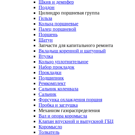
Шкив и демпфер
Поддон
Цилиндро поршневая группа
Гильза
Кольца поршневые
Палец поршневой
Поршень
Шатун
Запчасти для капитального ремонта
Вкладыш коренной и шатунный
Втулка
Кольцо уплотнительное
Набор прокладок
Прокладки
Подшипник
Ремкомплект
Сальник коленвала
Сальник
Форсунка охлаждения поршня
Пробка и заглушка
Механизм газораспределения
Вал и опора коромысла
Клапан впускной и выпускной ГБЦ
Коромысло
Толкатель