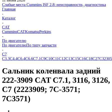
11 июня 2026
Слабые места Cummins ISF 2.8: неисправности, диагностика
Главная
-
Каталог
-
CAT
Cummins
CAT
Komatsu
Perkins
-
По двигателю
По двигателю
По типу запчасти
-
C7
C3.3
C4.4
C6.4
C6.6
C7.1
C9
C10
C11
C12
C13
C15
C16
C18
C27
C32
305
Сальник коленвала задний
222-3909 CAT C7.1, 3116, 3126,
C7 (2223909; 7C-3571;
7C3571)