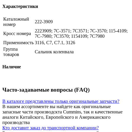
Характеристики
Каталожный
222-3909
номер
2223909; 7C-3571; 7C3571; 7C-3570; 115-4109;
Кросс номера
7C-7980; 7C3570; 1154109; 7C7980
Применимость
3116, C7, C7.1, 3126
Группа
Сальник коленвала
товаров
Наличие
Часто-задаваемые вопросы (FAQ)
В каталоге представлены только оригинальные запчасти?
В нашем ассортименте вы найдете как оригинальные
запасные части производскта Cummins, так и качественные
аналоги Китайского, Европейского и Американского
производства
Кто доставит заказ до транспортной компании?