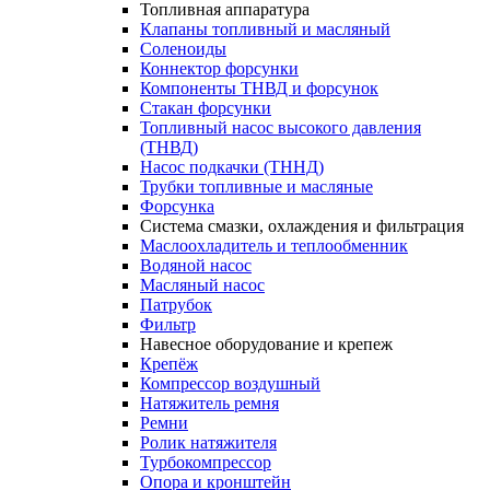
Топливная аппаратура
Клапаны топливный и масляный
Соленоиды
Коннектор форсунки
Компоненты ТНВД и форсунок
Стакан форсунки
Топливный насос высокого давления
(ТНВД)
Насос подкачки (ТННД)
Трубки топливные и масляные
Форсунка
Система смазки, охлаждения и фильтрация
Маслоохладитель и теплообменник
Водяной насос
Масляный насос
Патрубок
Фильтр
Навесное оборудование и крепеж
Крепёж
Компрессор воздушный
Натяжитель ремня
Ремни
Ролик натяжителя
Турбокомпрессор
Опора и кронштейн