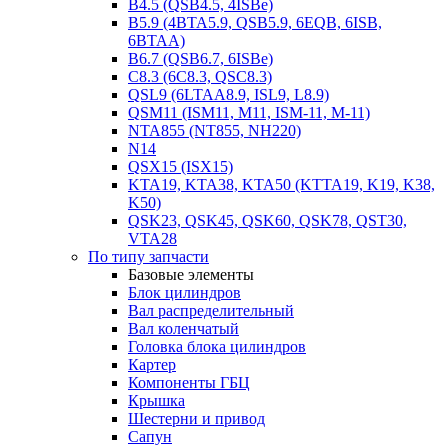
B4.5 (QSB4.5, 4ISBe)
B5.9 (4BTA5.9, QSB5.9, 6EQB, 6ISB,
6BTAA)
B6.7 (QSB6.7, 6ISBe)
C8.3 (6C8.3, QSC8.3)
QSL9 (6LTAA8.9, ISL9, L8.9)
QSM11 (ISM11, M11, ISM-11, M-11)
NTA855 (NT855, NH220)
N14
QSX15 (ISX15)
KTA19, KTA38, KTA50 (KTTA19, K19, K38,
K50)
QSK23, QSK45, QSK60, QSK78, QST30,
VTA28
По типу запчасти
Базовые элементы
Блок цилиндров
Вал распределительный
Вал коленчатый
Головка блока цилиндров
Картер
Компоненты ГБЦ
Крышка
Шестерни и привод
Сапун