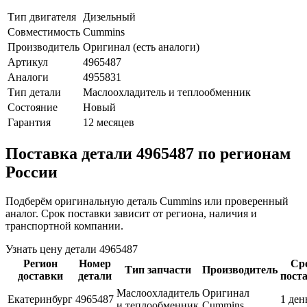
Тип двигателя
Дизельный
Совместимость
Cummins
Производитель
Оригинал (есть аналоги)
Артикул
4965487
Аналоги
4955831
Тип детали
Маслоохладитель и теплообменник
Состояние
Новый
Гарантия
12 месяцев
Поставка детали 4965487 по регионам
России
Подберём оригинальную деталь Cummins или проверенный
аналог. Срок поставки зависит от региона, наличия и
транспортной компании.
Узнать цену детали 4965487
Регион
Номер
Ср
Тип запчасти
Производитель
доставки
детали
пост
Маслоохладитель
Оригинал
Екатеринбург
4965487
1 ден
и теплообменник
Cummins