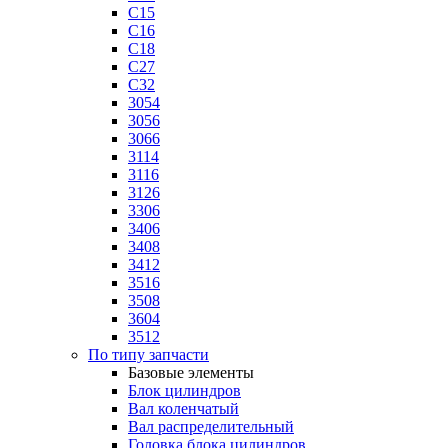
C15
C16
C18
C27
C32
3054
3056
3066
3114
3116
3126
3306
3406
3408
3412
3516
3508
3604
3512
По типу запчасти
Базовые элементы
Блок цилиндров
Вал коленчатый
Вал распределительный
Головка блока цилиндров