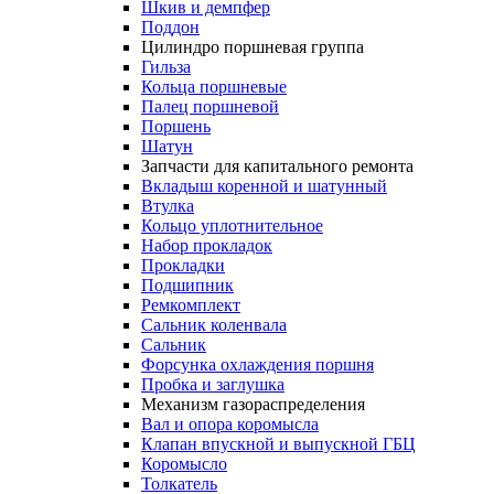
Шкив и демпфер
Поддон
Цилиндро поршневая группа
Гильза
Кольца поршневые
Палец поршневой
Поршень
Шатун
Запчасти для капитального ремонта
Вкладыш коренной и шатунный
Втулка
Кольцо уплотнительное
Набор прокладок
Прокладки
Подшипник
Ремкомплект
Сальник коленвала
Сальник
Форсунка охлаждения поршня
Пробка и заглушка
Механизм газораспределения
Вал и опора коромысла
Клапан впускной и выпускной ГБЦ
Коромысло
Толкатель