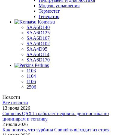
Инструмент и диагностика
Модуль управления
Термостат
Генератор
Komatsu
SAA6D140
SAA6D125
SAA6D107
SAA6D102
SAA4D95
SAA6D114
SAA6D170
Perkins
1103
1104
1106
2506
Новости
Все новости
13 июля 2026
Cummins QSX15 работает неровно: диагностика по
цилиндрам и топливу
2 июля 2026
Как понять, что турбина Cummins выходит из строя