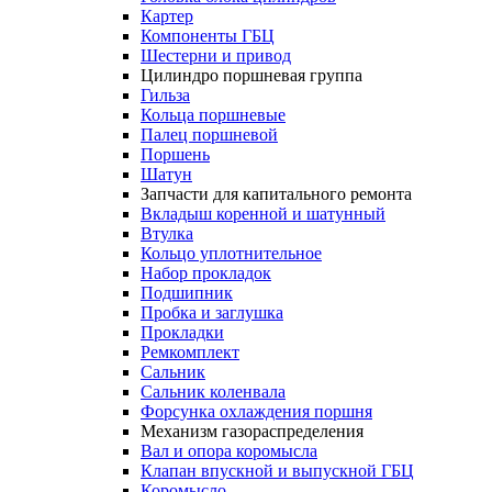
Картер
Компоненты ГБЦ
Шестерни и привод
Цилиндро поршневая группа
Гильза
Кольца поршневые
Палец поршневой
Поршень
Шатун
Запчасти для капитального ремонта
Вкладыш коренной и шатунный
Втулка
Кольцо уплотнительное
Набор прокладок
Подшипник
Пробка и заглушка
Прокладки
Ремкомплект
Сальник
Сальник коленвала
Форсунка охлаждения поршня
Механизм газораспределения
Вал и опора коромысла
Клапан впускной и выпускной ГБЦ
Коромысло