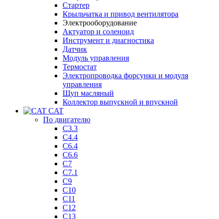
Стартер
Крыльчатка и привод вентилятора
Электрооборудование
Актуатор и соленоид
Инструмент и диагностика
Датчик
Модуль управления
Термостат
Электропроводка форсунки и модуля
управления
Щуп масляный
Коллектор выпускной и впускной
CAT
По двигателю
C3.3
C4.4
C6.4
C6.6
C7
C7.1
C9
C10
C11
C12
C13