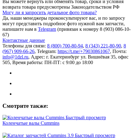
Вы можете вернуть или обменять товар, сроки и условия
возврата товара предусмотрены Законодательством РФ
Могу ли я запросить детальное фото товара?
Да, наши менеджеры проконсультируют вас, и по запросу
могут представить подробное фото нужной вам запчасти,
напишите нам в
Telegram
(привязан к номеру 8 (903) 086-10-
67)
Контактные данные
Телефоны для связи:
8 (800) 700-80-94
,
8 (343) 221-80-90
,
8
(967) 909-66-26
, Telegram:
https://t.me/+79030861067
, Почта:
info@1dzl.ru
, Адрес: г. Екатеринбург ул. Вишнёвая 35, офис
505, Время работы: ПН-ПТ: с 9:00 до 18:00
Смотрите также:
Быстрый просмотр
Коленчатые валы Cummins
Быстрый просмотр