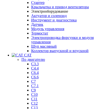
Стартер
Крыльчатка и привод вентилятора
Электрооборудование
Актуатор и соленоид
Инструмент и диагностика
Датчик
Модуль управления
Термостат
Электропроводка форсунки и модуля
управления
Щуп масляный
Коллектор выпускной и впускной
CAT
По двигателю
C3.3
C4.4
C6.4
C6.6
C7
C7.1
C9
C10
C11
C12
C13