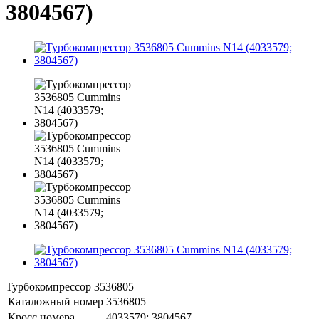
3804567)
Турбокомпрессор 3536805
Каталожный номер
3536805
Кросс номера
4033579; 3804567