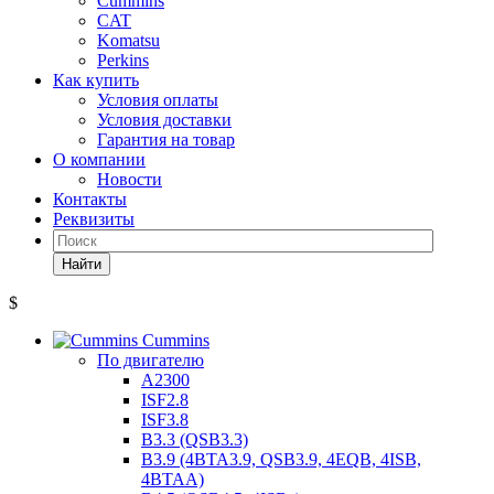
Cummins
CAT
Komatsu
Perkins
Как купить
Условия оплаты
Условия доставки
Гарантия на товар
О компании
Новости
Контакты
Реквизиты
Найти
$
Cummins
По двигателю
A2300
ISF2.8
ISF3.8
B3.3 (QSB3.3)
B3.9 (4BTA3.9, QSB3.9, 4EQB, 4ISB,
4BTAA)