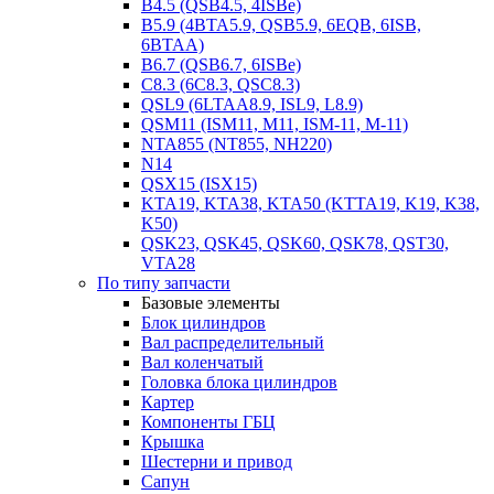
B4.5 (QSB4.5, 4ISBe)
B5.9 (4BTA5.9, QSB5.9, 6EQB, 6ISB,
6BTAA)
B6.7 (QSB6.7, 6ISBe)
C8.3 (6C8.3, QSC8.3)
QSL9 (6LTAA8.9, ISL9, L8.9)
QSM11 (ISM11, M11, ISM-11, M-11)
NTA855 (NT855, NH220)
N14
QSX15 (ISX15)
KTA19, KTA38, KTA50 (KTTA19, K19, K38,
K50)
QSK23, QSK45, QSK60, QSK78, QST30,
VTA28
По типу запчасти
Базовые элементы
Блок цилиндров
Вал распределительный
Вал коленчатый
Головка блока цилиндров
Картер
Компоненты ГБЦ
Крышка
Шестерни и привод
Сапун