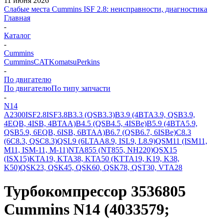
11 июня 2026
Слабые места Cummins ISF 2.8: неисправности, диагностика
Главная
-
Каталог
-
Cummins
Cummins
CAT
Komatsu
Perkins
-
По двигателю
По двигателю
По типу запчасти
-
N14
A2300
ISF2.8
ISF3.8
B3.3 (QSB3.3)
B3.9 (4BTA3.9, QSB3.9,
4EQB, 4ISB, 4BTAA)
B4.5 (QSB4.5, 4ISBe)
B5.9 (4BTA5.9,
QSB5.9, 6EQB, 6ISB, 6BTAA)
B6.7 (QSB6.7, 6ISBe)
C8.3
(6C8.3, QSC8.3)
QSL9 (6LTAA8.9, ISL9, L8.9)
QSM11 (ISM11,
M11, ISM-11, M-11)
NTA855 (NT855, NH220)
QSX15
(ISX15)
KTA19, KTA38, KTA50 (KTTA19, K19, K38,
K50)
QSK23, QSK45, QSK60, QSK78, QST30, VTA28
Турбокомпрессор 3536805
Cummins N14 (4033579;