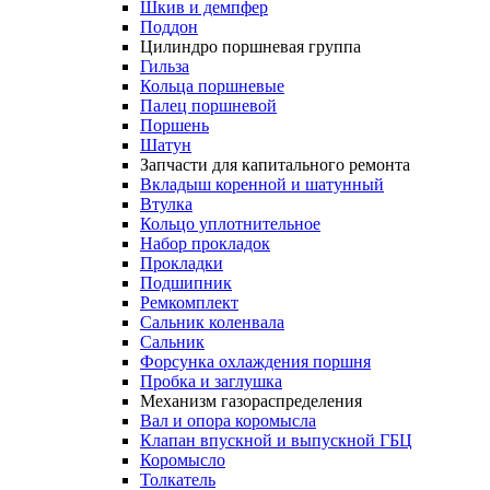
Шкив и демпфер
Поддон
Цилиндро поршневая группа
Гильза
Кольца поршневые
Палец поршневой
Поршень
Шатун
Запчасти для капитального ремонта
Вкладыш коренной и шатунный
Втулка
Кольцо уплотнительное
Набор прокладок
Прокладки
Подшипник
Ремкомплект
Сальник коленвала
Сальник
Форсунка охлаждения поршня
Пробка и заглушка
Механизм газораспределения
Вал и опора коромысла
Клапан впускной и выпускной ГБЦ
Коромысло
Толкатель