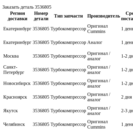
Заказать деталь 3536805
Регион
Номер
Ср
Тип запчасти
Производитель
доставки
детали
пост
Оригинал
Екатеринбург
3536805
Турбокомпрессор
1 ден
Cummins
Екатеринбург
3536805
Турбокомпрессор
Аналог
1 ден
Оригинал /
Москва
3536805
Турбокомпрессор
1-2 д
аналог
Санкт-
Оригинал /
3536805
Турбокомпрессор
1-2 д
Петербург
аналог
Оригинал /
Новосибирск
3536805
Турбокомпрессор
1-2 д
аналог
Оригинал /
Красноярск
3536805
Турбокомпрессор
2 дня
аналог
Оригинал /
Якутск
3536805
Турбокомпрессор
2-3 д
аналог
Оригинал
Челябинск
3536805
Турбокомпрессор
1 ден
Cummins