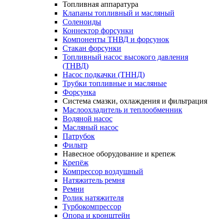
Топливная аппаратура
Клапаны топливный и масляный
Соленоиды
Коннектор форсунки
Компоненты ТНВД и форсунок
Стакан форсунки
Топливный насос высокого давления
(ТНВД)
Насос подкачки (ТННД)
Трубки топливные и масляные
Форсунка
Система смазки, охлаждения и фильтрация
Маслоохладитель и теплообменник
Водяной насос
Масляный насос
Патрубок
Фильтр
Навесное оборудование и крепеж
Крепёж
Компрессор воздушный
Натяжитель ремня
Ремни
Ролик натяжителя
Турбокомпрессор
Опора и кронштейн