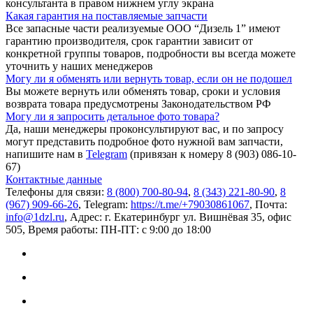
консультанта в правом нижнем углу экрана
Какая гарантия на поставляемые запчасти
Все запасные части реализуемые ООО “Дизель 1” имеют
гарантию производителя, срок гарантии зависит от
конкретной группы товаров, подробности вы всегда можете
уточнить у наших менеджеров
Могу ли я обменять или вернуть товар, если он не подошел
Вы можете вернуть или обменять товар, сроки и условия
возврата товара предусмотрены Законодательством РФ
Могу ли я запросить детальное фото товара?
Да, наши менеджеры проконсультируют вас, и по запросу
могут представить подробное фото нужной вам запчасти,
напишите нам в
Telegram
(привязан к номеру 8 (903) 086-10-
67)
Контактные данные
Телефоны для связи:
8 (800) 700-80-94
,
8 (343) 221-80-90
,
8
(967) 909-66-26
, Telegram:
https://t.me/+79030861067
, Почта:
info@1dzl.ru
, Адрес: г. Екатеринбург ул. Вишнёвая 35, офис
505, Время работы: ПН-ПТ: с 9:00 до 18:00