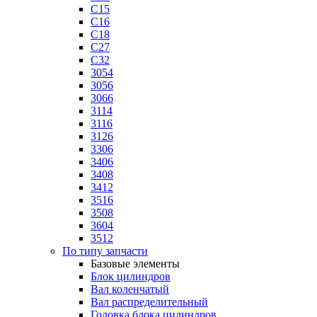
C15
C16
C18
C27
C32
3054
3056
3066
3114
3116
3126
3306
3406
3408
3412
3516
3508
3604
3512
По типу запчасти
Базовые элементы
Блок цилиндров
Вал коленчатый
Вал распределительный
Головка блока цилиндров