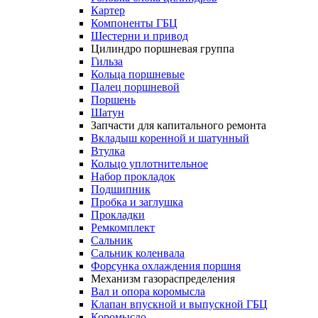
Картер
Компоненты ГБЦ
Шестерни и привод
Цилиндро поршневая группа
Гильза
Кольца поршневые
Палец поршневой
Поршень
Шатун
Запчасти для капитального ремонта
Вкладыш коренной и шатунный
Втулка
Кольцо уплотнительное
Набор прокладок
Подшипник
Пробка и заглушка
Прокладки
Ремкомплект
Сальник
Сальник коленвала
Форсунка охлаждения поршня
Механизм газораспределения
Вал и опора коромысла
Клапан впускной и выпускной ГБЦ
Коромысло