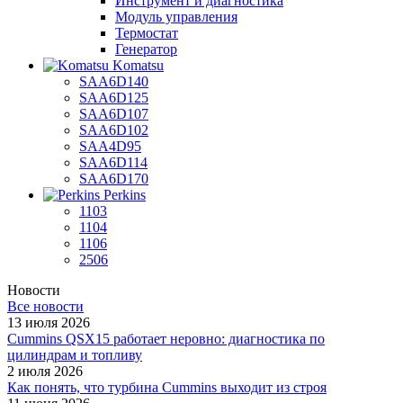
Инструмент и диагностика
Модуль управления
Термостат
Генератор
Komatsu
SAA6D140
SAA6D125
SAA6D107
SAA6D102
SAA4D95
SAA6D114
SAA6D170
Perkins
1103
1104
1106
2506
Новости
Все новости
13 июля 2026
Cummins QSX15 работает неровно: диагностика по
цилиндрам и топливу
2 июля 2026
Как понять, что турбина Cummins выходит из строя