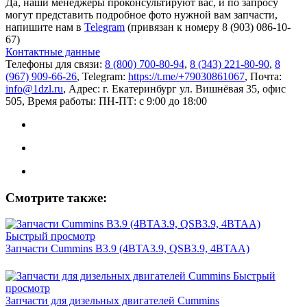
Да, наши менеджеры проконсультируют вас, и по запросу
могут представить подробное фото нужной вам запчасти,
напишите нам в
Telegram
(привязан к номеру 8 (903) 086-10-
67)
Контактные данные
Телефоны для связи:
8 (800) 700-80-94
,
8 (343) 221-80-90
,
8
(967) 909-66-26
, Telegram:
https://t.me/+79030861067
, Почта:
info@1dzl.ru
, Адрес: г. Екатеринбург ул. Вишнёвая 35, офис
505, Время работы: ПН-ПТ: с 9:00 до 18:00
Смотрите также:
Быстрый просмотр
Запчасти Cummins B3.9 (4BTA3.9, QSB3.9, 4BTAA)
Быстрый
просмотр
Запчасти для дизельных двигателей Cummins