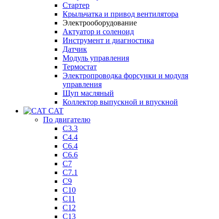
Стартер
Крыльчатка и привод вентилятора
Электрооборудование
Актуатор и соленоид
Инструмент и диагностика
Датчик
Модуль управления
Термостат
Электропроводка форсунки и модуля
управления
Щуп масляный
Коллектор выпускной и впускной
CAT
По двигателю
C3.3
C4.4
C6.4
C6.6
C7
C7.1
C9
C10
C11
C12
C13