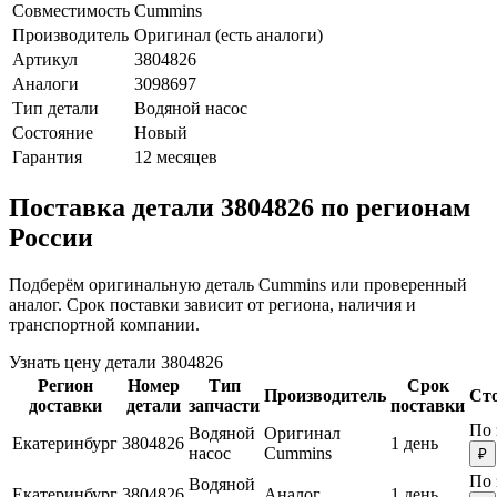
Совместимость
Cummins
Производитель
Оригинал (есть аналоги)
Артикул
3804826
Аналоги
3098697
Тип детали
Водяной насос
Состояние
Новый
Гарантия
12 месяцев
Поставка детали 3804826 по регионам
России
Подберём оригинальную деталь Cummins или проверенный
аналог. Срок поставки зависит от региона, наличия и
транспортной компании.
Узнать цену детали 3804826
Регион
Номер
Тип
Срок
Производитель
Ст
доставки
детали
запчасти
поставки
По 
Водяной
Оригинал
Екатеринбург
3804826
1 день
насос
Cummins
₽
По 
Водяной
Екатеринбург
3804826
Аналог
1 день