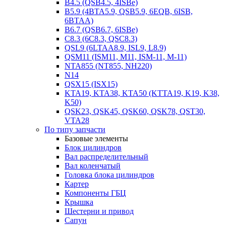
B4.5 (QSB4.5, 4ISBe)
B5.9 (4BTA5.9, QSB5.9, 6EQB, 6ISB,
6BTAA)
B6.7 (QSB6.7, 6ISBe)
C8.3 (6C8.3, QSC8.3)
QSL9 (6LTAA8.9, ISL9, L8.9)
QSM11 (ISM11, M11, ISM-11, M-11)
NTA855 (NT855, NH220)
N14
QSX15 (ISX15)
KTA19, KTA38, KTA50 (KTTA19, K19, K38,
K50)
QSK23, QSK45, QSK60, QSK78, QST30,
VTA28
По типу запчасти
Базовые элементы
Блок цилиндров
Вал распределительный
Вал коленчатый
Головка блока цилиндров
Картер
Компоненты ГБЦ
Крышка
Шестерни и привод
Сапун