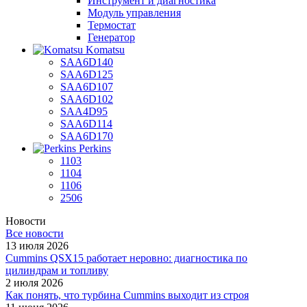
Инструмент и диагностика
Модуль управления
Термостат
Генератор
Komatsu
SAA6D140
SAA6D125
SAA6D107
SAA6D102
SAA4D95
SAA6D114
SAA6D170
Perkins
1103
1104
1106
2506
Новости
Все новости
13 июля 2026
Cummins QSX15 работает неровно: диагностика по
цилиндрам и топливу
2 июля 2026
Как понять, что турбина Cummins выходит из строя