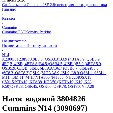
11 июня 2026
Слабые места Cummins ISF 2.8: неисправности, диагностика
Главная
-
Каталог
-
Cummins
Cummins
CAT
Komatsu
Perkins
-
По двигателю
По двигателю
По типу запчасти
-
N14
A2300
ISF2.8
ISF3.8
B3.3 (QSB3.3)
B3.9 (4BTA3.9, QSB3.9,
4EQB, 4ISB, 4BTAA)
B4.5 (QSB4.5, 4ISBe)
B5.9 (4BTA5.9,
QSB5.9, 6EQB, 6ISB, 6BTAA)
B6.7 (QSB6.7, 6ISBe)
C8.3
(6C8.3, QSC8.3)
QSL9 (6LTAA8.9, ISL9, L8.9)
QSM11 (ISM11,
M11, ISM-11, M-11)
NTA855 (NT855, NH220)
QSX15
(ISX15)
KTA19, KTA38, KTA50 (KTTA19, K19, K38,
K50)
QSK23, QSK45, QSK60, QSK78, QST30, VTA28
Насос водяной 3804826
Cummins N14 (3098697)