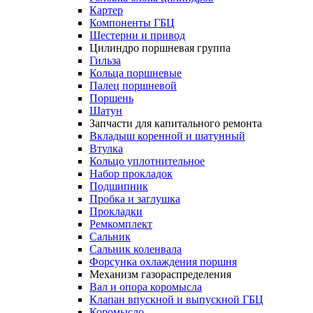
Картер
Компоненты ГБЦ
Шестерни и привод
Цилиндро поршневая группа
Гильза
Кольца поршневые
Палец поршневой
Поршень
Шатун
Запчасти для капитального ремонта
Вкладыш коренной и шатунный
Втулка
Кольцо уплотнительное
Набор прокладок
Подшипник
Пробка и заглушка
Прокладки
Ремкомплект
Сальник
Сальник коленвала
Форсунка охлаждения поршня
Механизм газораспределения
Вал и опора коромысла
Клапан впускной и выпускной ГБЦ
Коромысло