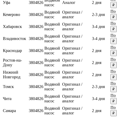
Водяной
Уфа
3804826
Аналог
2 дня
насос
₽
По 
Водяной
Оригинал /
Кемерово
3804826
2-3 дня
насос
аналог
₽
По 
Водяной
Оригинал /
Хабаровск
3804826
3-4 дня
насос
аналог
₽
По 
Водяной
Оригинал /
Владивосток
3804826
3-4 дня
насос
аналог
₽
По 
Водяной
Оригинал /
Краснодар
3804826
2 дня
насос
аналог
₽
По 
Ростов-на-
Водяной
Оригинал /
3804826
2 дня
Дону
насос
аналог
₽
По 
Нижний
Водяной
Оригинал /
3804826
2 дня
Новгород
насос
аналог
₽
По 
Водяной
Оригинал /
Томск
3804826
2-3 дня
насос
аналог
₽
По 
Водяной
Оригинал /
Чита
3804826
3-4 дня
насос
аналог
₽
По 
Водяной
Оригинал /
Самара
3804826
2 дня
насос
аналог
₽