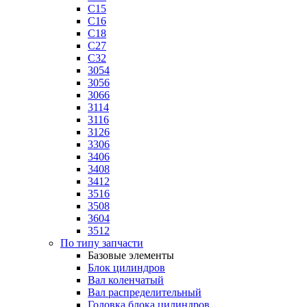
C15
C16
C18
C27
C32
3054
3056
3066
3114
3116
3126
3306
3406
3408
3412
3516
3508
3604
3512
По типу запчасти
Базовые элементы
Блок цилиндров
Вал коленчатый
Вал распределительный
Головка блока цилиндров