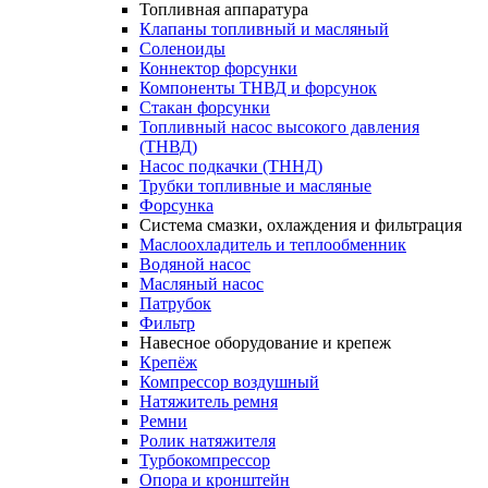
Топливная аппаратура
Клапаны топливный и масляный
Соленоиды
Коннектор форсунки
Компоненты ТНВД и форсунок
Стакан форсунки
Топливный насос высокого давления
(ТНВД)
Насос подкачки (ТННД)
Трубки топливные и масляные
Форсунка
Система смазки, охлаждения и фильтрация
Маслоохладитель и теплообменник
Водяной насос
Масляный насос
Патрубок
Фильтр
Навесное оборудование и крепеж
Крепёж
Компрессор воздушный
Натяжитель ремня
Ремни
Ролик натяжителя
Турбокомпрессор
Опора и кронштейн