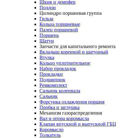
Шкив и демпфер
Поддон
Цилиндро поршневая группа
Гильза
Кольца поршневые
Палец поршневой
Поршень
Шатун
Запчасти для капитального ремонта
Вкладыш коренной и шатунный
Втулка
Кольцо уплотнительное
Набор прокладок
Прокладки
Подшипник
Ремкомплект
Сальник коленвала
Сальник
Форсунка охлаждения поршня
Пробка и заглушка
Механизм газораспределения
Вал и опора коромысла
Клапан впускной и выпускной ГБЦ
Коромысло
Толкатель