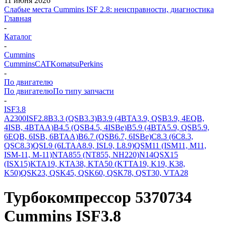
11 июня 2026
Слабые места Cummins ISF 2.8: неисправности, диагностика
Главная
-
Каталог
-
Cummins
Cummins
CAT
Komatsu
Perkins
-
По двигателю
По двигателю
По типу запчасти
-
ISF3.8
A2300
ISF2.8
B3.3 (QSB3.3)
B3.9 (4BTA3.9, QSB3.9, 4EQB,
4ISB, 4BTAA)
B4.5 (QSB4.5, 4ISBe)
B5.9 (4BTA5.9, QSB5.9,
6EQB, 6ISB, 6BTAA)
B6.7 (QSB6.7, 6ISBe)
C8.3 (6C8.3,
QSC8.3)
QSL9 (6LTAA8.9, ISL9, L8.9)
QSM11 (ISM11, M11,
ISM-11, M-11)
NTA855 (NT855, NH220)
N14
QSX15
(ISX15)
KTA19, KTA38, KTA50 (KTTA19, K19, K38,
K50)
QSK23, QSK45, QSK60, QSK78, QST30, VTA28
Турбокомпрессор 5370734
Cummins ISF3.8