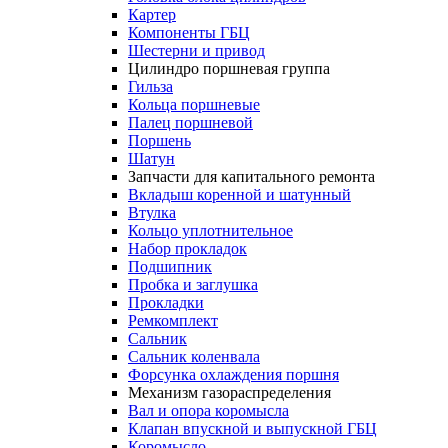
Картер
Компоненты ГБЦ
Шестерни и привод
Цилиндро поршневая группа
Гильза
Кольца поршневые
Палец поршневой
Поршень
Шатун
Запчасти для капитального ремонта
Вкладыш коренной и шатунный
Втулка
Кольцо уплотнительное
Набор прокладок
Подшипник
Пробка и заглушка
Прокладки
Ремкомплект
Сальник
Сальник коленвала
Форсунка охлаждения поршня
Механизм газораспределения
Вал и опора коромысла
Клапан впускной и выпускной ГБЦ
Коромысло