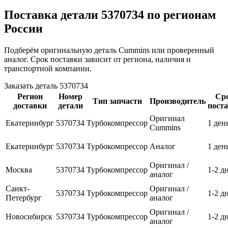
Поставка детали 5370734 по регионам
России
Подберём оригинальную деталь Cummins или проверенный
аналог. Срок поставки зависит от региона, наличия и
транспортной компании.
Заказать деталь 5370734
Регион
Номер
Ср
Тип запчасти
Производитель
доставки
детали
пост
Оригинал
Екатеринбург
5370734
Турбокомпрессор
1 ден
Cummins
Екатеринбург
5370734
Турбокомпрессор
Аналог
1 ден
Оригинал /
Москва
5370734
Турбокомпрессор
1-2 д
аналог
Санкт-
Оригинал /
5370734
Турбокомпрессор
1-2 д
Петербург
аналог
Оригинал /
Новосибирск
5370734
Турбокомпрессор
1-2 д
аналог