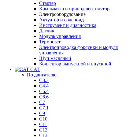
Стартер
Крыльчатка и привод вентилятора
Электрооборудование
Актуатор и соленоид
Инструмент и диагностика
Датчик
Модуль управления
Термостат
Электропроводка форсунки и модуля
управления
Щуп масляный
Коллектор выпускной и впускной
CAT
По двигателю
C3.3
C4.4
C6.4
C6.6
C7
C7.1
C9
C10
C11
C12
C13