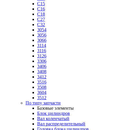
C15
C16
C18
C27
C32
3054
3056
3066
3114
3116
3126
3306
3406
3408
3412
3516
3508
3604
3512
По типу запчасти
Базовые элементы
Блок цилиндров
Вал коленчатый
Вал распределительный
Головка блока цилиндров