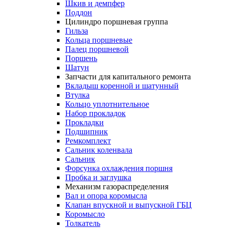
Шкив и демпфер
Поддон
Цилиндро поршневая группа
Гильза
Кольца поршневые
Палец поршневой
Поршень
Шатун
Запчасти для капитального ремонта
Вкладыш коренной и шатунный
Втулка
Кольцо уплотнительное
Набор прокладок
Прокладки
Подшипник
Ремкомплект
Сальник коленвала
Сальник
Форсунка охлаждения поршня
Пробка и заглушка
Механизм газораспределения
Вал и опора коромысла
Клапан впускной и выпускной ГБЦ
Коромысло
Толкатель