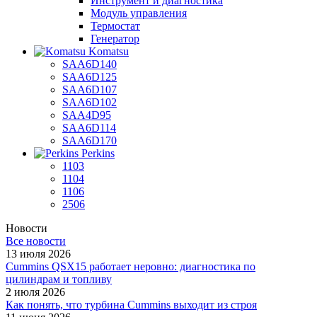
Инструмент и диагностика
Модуль управления
Термостат
Генератор
Komatsu
SAA6D140
SAA6D125
SAA6D107
SAA6D102
SAA4D95
SAA6D114
SAA6D170
Perkins
1103
1104
1106
2506
Новости
Все новости
13 июля 2026
Cummins QSX15 работает неровно: диагностика по
цилиндрам и топливу
2 июля 2026
Как понять, что турбина Cummins выходит из строя