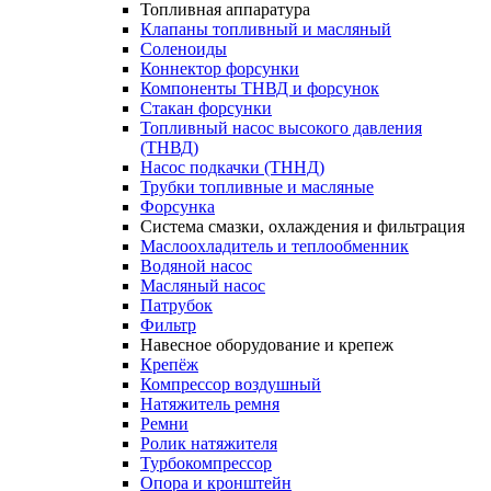
Топливная аппаратура
Клапаны топливный и масляный
Соленоиды
Коннектор форсунки
Компоненты ТНВД и форсунок
Стакан форсунки
Топливный насос высокого давления
(ТНВД)
Насос подкачки (ТННД)
Трубки топливные и масляные
Форсунка
Система смазки, охлаждения и фильтрация
Маслоохладитель и теплообменник
Водяной насос
Масляный насос
Патрубок
Фильтр
Навесное оборудование и крепеж
Крепёж
Компрессор воздушный
Натяжитель ремня
Ремни
Ролик натяжителя
Турбокомпрессор
Опора и кронштейн