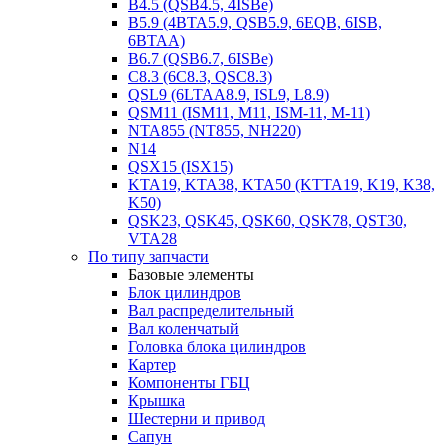
B4.5 (QSB4.5, 4ISBe)
B5.9 (4BTA5.9, QSB5.9, 6EQB, 6ISB,
6BTAA)
B6.7 (QSB6.7, 6ISBe)
C8.3 (6C8.3, QSC8.3)
QSL9 (6LTAA8.9, ISL9, L8.9)
QSM11 (ISM11, M11, ISM-11, M-11)
NTA855 (NT855, NH220)
N14
QSX15 (ISX15)
KTA19, KTA38, KTA50 (KTTA19, K19, K38,
K50)
QSK23, QSK45, QSK60, QSK78, QST30,
VTA28
По типу запчасти
Базовые элементы
Блок цилиндров
Вал распределительный
Вал коленчатый
Головка блока цилиндров
Картер
Компоненты ГБЦ
Крышка
Шестерни и привод
Сапун