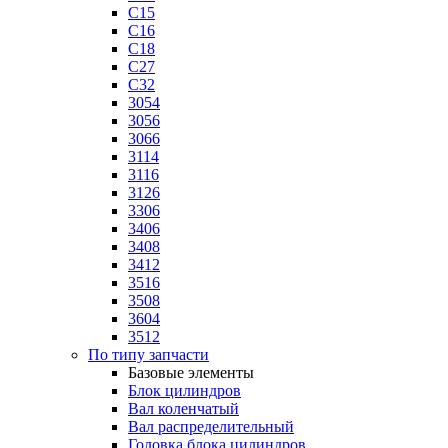
C15
C16
C18
C27
C32
3054
3056
3066
3114
3116
3126
3306
3406
3408
3412
3516
3508
3604
3512
По типу запчасти
Базовые элементы
Блок цилиндров
Вал коленчатый
Вал распределительный
Головка блока цилиндров