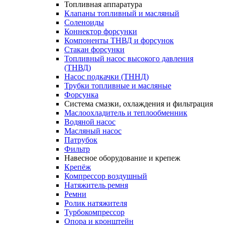
Топливная аппаратура
Клапаны топливный и масляный
Соленоиды
Коннектор форсунки
Компоненты ТНВД и форсунок
Стакан форсунки
Топливный насос высокого давления
(ТНВД)
Насос подкачки (ТННД)
Трубки топливные и масляные
Форсунка
Система смазки, охлаждения и фильтрация
Маслоохладитель и теплообменник
Водяной насос
Масляный насос
Патрубок
Фильтр
Навесное оборудование и крепеж
Крепёж
Компрессор воздушный
Натяжитель ремня
Ремни
Ролик натяжителя
Турбокомпрессор
Опора и кронштейн