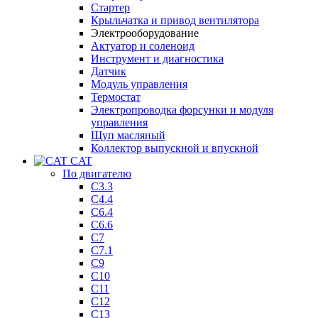
Стартер
Крыльчатка и привод вентилятора
Электрооборудование
Актуатор и соленоид
Инструмент и диагностика
Датчик
Модуль управления
Термостат
Электропроводка форсунки и модуля
управления
Щуп масляный
Коллектор выпускной и впускной
CAT
По двигателю
C3.3
C4.4
C6.4
C6.6
C7
C7.1
C9
C10
C11
C12
C13