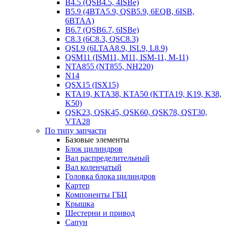
B4.5 (QSB4.5, 4ISBe)
B5.9 (4BTA5.9, QSB5.9, 6EQB, 6ISB,
6BTAA)
B6.7 (QSB6.7, 6ISBe)
C8.3 (6C8.3, QSC8.3)
QSL9 (6LTAA8.9, ISL9, L8.9)
QSM11 (ISM11, M11, ISM-11, M-11)
NTA855 (NT855, NH220)
N14
QSX15 (ISX15)
KTA19, KTA38, KTA50 (KTTA19, K19, K38,
K50)
QSK23, QSK45, QSK60, QSK78, QST30,
VTA28
По типу запчасти
Базовые элементы
Блок цилиндров
Вал распределительный
Вал коленчатый
Головка блока цилиндров
Картер
Компоненты ГБЦ
Крышка
Шестерни и привод
Сапун