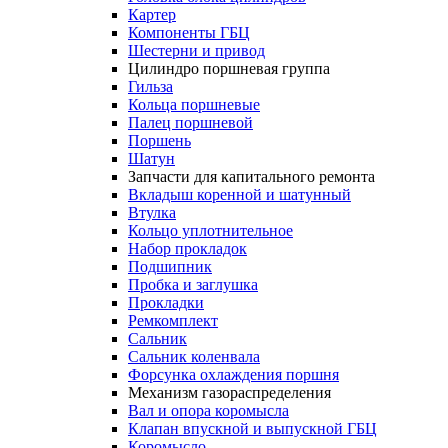
Картер
Компоненты ГБЦ
Шестерни и привод
Цилиндро поршневая группа
Гильза
Кольца поршневые
Палец поршневой
Поршень
Шатун
Запчасти для капитального ремонта
Вкладыш коренной и шатунный
Втулка
Кольцо уплотнительное
Набор прокладок
Подшипник
Пробка и заглушка
Прокладки
Ремкомплект
Сальник
Сальник коленвала
Форсунка охлаждения поршня
Механизм газораспределения
Вал и опора коромысла
Клапан впускной и выпускной ГБЦ
Коромысло