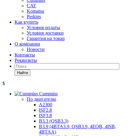
Cummins
CAT
Komatsu
Perkins
Как купить
Условия оплаты
Условия доставки
Гарантия на товар
О компании
Новости
Контакты
Реквизиты
Найти
$
Cummins
По двигателю
A2300
ISF2.8
ISF3.8
B3.3 (QSB3.3)
B3.9 (4BTA3.9, QSB3.9, 4EQB, 4ISB,
4BTAA)