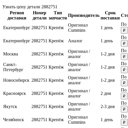
Узнать цену детали 2882751
Регион
Номер
Тип
Срок
Производитель
Ст
доставки
детали
запчасти
поставки
По 
Оригинал
Екатеринбург
2882751
Крепёж
1 день
Cummins
₽
По 
Екатеринбург
2882751
Крепёж
Аналог
1 день
₽
По 
Оригинал /
Москва
2882751
Крепёж
1-2 дня
аналог
₽
По 
Санкт-
Оригинал /
2882751
Крепёж
1-2 дня
Петербург
аналог
₽
По 
Оригинал /
Новосибирск
2882751
Крепёж
1-2 дня
аналог
₽
По 
Оригинал /
Красноярск
2882751
Крепёж
2 дня
аналог
₽
По 
Оригинал /
Якутск
2882751
Крепёж
2-3 дня
аналог
₽
По 
Оригинал
Челябинск
2882751
Крепёж
1 день
Cummins
₽