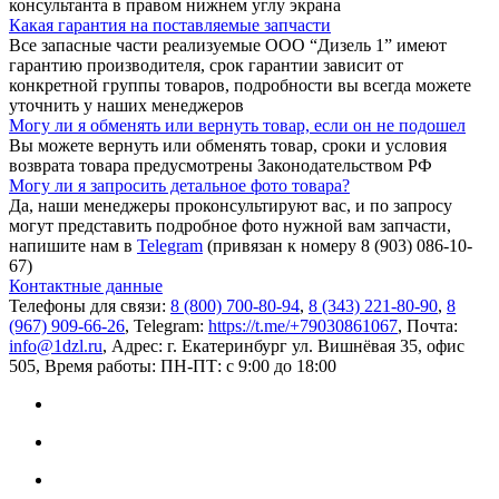
консультанта в правом нижнем углу экрана
Какая гарантия на поставляемые запчасти
Все запасные части реализуемые ООО “Дизель 1” имеют
гарантию производителя, срок гарантии зависит от
конкретной группы товаров, подробности вы всегда можете
уточнить у наших менеджеров
Могу ли я обменять или вернуть товар, если он не подошел
Вы можете вернуть или обменять товар, сроки и условия
возврата товара предусмотрены Законодательством РФ
Могу ли я запросить детальное фото товара?
Да, наши менеджеры проконсультируют вас, и по запросу
могут представить подробное фото нужной вам запчасти,
напишите нам в
Telegram
(привязан к номеру 8 (903) 086-10-
67)
Контактные данные
Телефоны для связи:
8 (800) 700-80-94
,
8 (343) 221-80-90
,
8
(967) 909-66-26
, Telegram:
https://t.me/+79030861067
, Почта:
info@1dzl.ru
, Адрес: г. Екатеринбург ул. Вишнёвая 35, офис
505, Время работы: ПН-ПТ: с 9:00 до 18:00