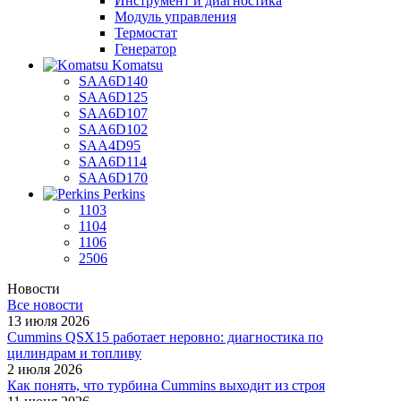
Инструмент и диагностика
Модуль управления
Термостат
Генератор
Komatsu
SAA6D140
SAA6D125
SAA6D107
SAA6D102
SAA4D95
SAA6D114
SAA6D170
Perkins
1103
1104
1106
2506
Новости
Все новости
13 июля 2026
Cummins QSX15 работает неровно: диагностика по
цилиндрам и топливу
2 июля 2026
Как понять, что турбина Cummins выходит из строя