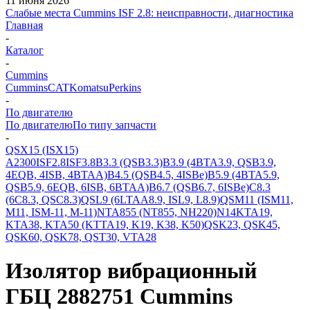
11 июня 2026
Слабые места Cummins ISF 2.8: неисправности, диагностика
Главная
-
Каталог
-
Cummins
Cummins
CAT
Komatsu
Perkins
-
По двигателю
По двигателю
По типу запчасти
-
QSX15 (ISX15)
A2300
ISF2.8
ISF3.8
B3.3 (QSB3.3)
B3.9 (4BTA3.9, QSB3.9,
4EQB, 4ISB, 4BTAA)
B4.5 (QSB4.5, 4ISBe)
B5.9 (4BTA5.9,
QSB5.9, 6EQB, 6ISB, 6BTAA)
B6.7 (QSB6.7, 6ISBe)
C8.3
(6C8.3, QSC8.3)
QSL9 (6LTAA8.9, ISL9, L8.9)
QSM11 (ISM11,
M11, ISM-11, M-11)
NTA855 (NT855, NH220)
N14
KTA19,
KTA38, KTA50 (KTTA19, K19, K38, K50)
QSK23, QSK45,
QSK60, QSK78, QST30, VTA28
Изолятор вибрационный
ГБЦ 2882751 Cummins