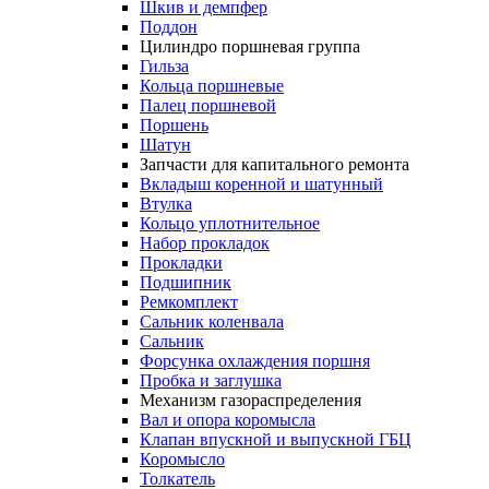
Шкив и демпфер
Поддон
Цилиндро поршневая группа
Гильза
Кольца поршневые
Палец поршневой
Поршень
Шатун
Запчасти для капитального ремонта
Вкладыш коренной и шатунный
Втулка
Кольцо уплотнительное
Набор прокладок
Прокладки
Подшипник
Ремкомплект
Сальник коленвала
Сальник
Форсунка охлаждения поршня
Пробка и заглушка
Механизм газораспределения
Вал и опора коромысла
Клапан впускной и выпускной ГБЦ
Коромысло
Толкатель