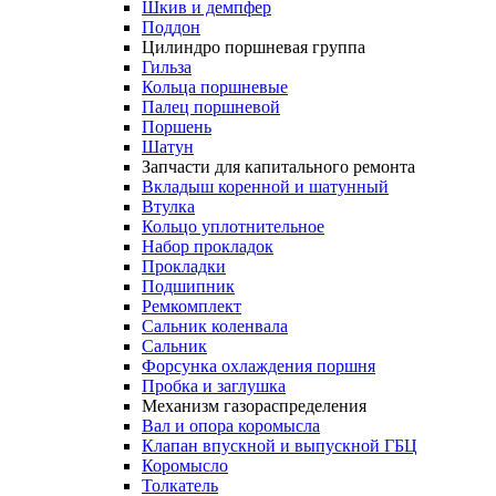
Шкив и демпфер
Поддон
Цилиндро поршневая группа
Гильза
Кольца поршневые
Палец поршневой
Поршень
Шатун
Запчасти для капитального ремонта
Вкладыш коренной и шатунный
Втулка
Кольцо уплотнительное
Набор прокладок
Прокладки
Подшипник
Ремкомплект
Сальник коленвала
Сальник
Форсунка охлаждения поршня
Пробка и заглушка
Механизм газораспределения
Вал и опора коромысла
Клапан впускной и выпускной ГБЦ
Коромысло
Толкатель