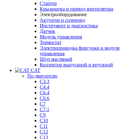
Стартер
Крыльчатка и привод вентилятора
Электрооборудование
Актуатор и соленоид
Инструмент и диагностика
Датчик
Модуль управления
Термостат
Электропроводка форсунки и модуля
управления
Щуп масляный
Коллектор выпускной и впускной
CAT
По двигателю
C3.3
C4.4
C6.4
C6.6
C7
C7.1
C9
C10
C11
C12
C13