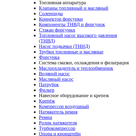
Топливная аппаратура
Клапаны топливный и масляный
Соленоиды
Коннектор форсунки
Компоненты ТНВД и форсунок
Стакан форсунки
Топливный насос высокого давления
(ТНВД)
Насос подкачки (ТННД)
Трубки топливные и масляные
Форсунка
Система смазки, охлаждения и фильтрация
Маслоохладитель и теплообменник
Водяной насос
Масляный насос
Патрубок
Фильтр
Навесное оборудование и крепеж
Крепёж
Компрессор воздушный
Натяжитель ремня
Ремни
Ролик натяжителя
Турбокомпрессор
Опора и кронштейн