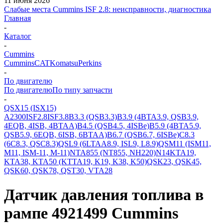
11 июня 2026
Слабые места Cummins ISF 2.8: неисправности, диагностика
Главная
-
Каталог
-
Cummins
Cummins
CAT
Komatsu
Perkins
-
По двигателю
По двигателю
По типу запчасти
-
QSX15 (ISX15)
A2300
ISF2.8
ISF3.8
B3.3 (QSB3.3)
B3.9 (4BTA3.9, QSB3.9,
4EQB, 4ISB, 4BTAA)
B4.5 (QSB4.5, 4ISBe)
B5.9 (4BTA5.9,
QSB5.9, 6EQB, 6ISB, 6BTAA)
B6.7 (QSB6.7, 6ISBe)
C8.3
(6C8.3, QSC8.3)
QSL9 (6LTAA8.9, ISL9, L8.9)
QSM11 (ISM11,
M11, ISM-11, M-11)
NTA855 (NT855, NH220)
N14
KTA19,
KTA38, KTA50 (KTTA19, K19, K38, K50)
QSK23, QSK45,
QSK60, QSK78, QST30, VTA28
Датчик давления топлива в
рампе 4921499 Cummins