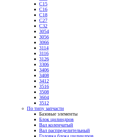
C15
C16
C18
C27
C32
3054
3056
3066
3114
3116
3126
3306
3406
3408
3412
3516
3508
3604
3512
По типу запчасти
Базовые элементы
Блок цилиндров
Вал коленчатый
Вал распределительный
Головка блока цилиндров