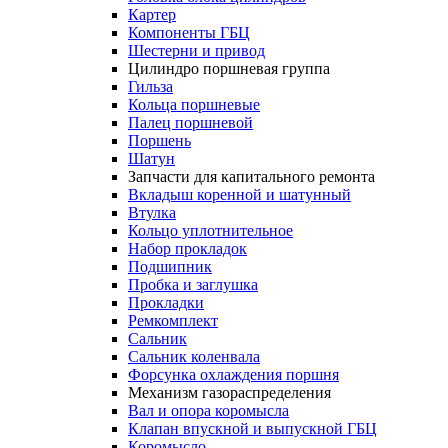
Картер
Компоненты ГБЦ
Шестерни и привод
Цилиндро поршневая группа
Гильза
Кольца поршневые
Палец поршневой
Поршень
Шатун
Запчасти для капитального ремонта
Вкладыш коренной и шатунный
Втулка
Кольцо уплотнительное
Набор прокладок
Подшипник
Пробка и заглушка
Прокладки
Ремкомплект
Сальник
Сальник коленвала
Форсунка охлаждения поршня
Механизм газораспределения
Вал и опора коромысла
Клапан впускной и выпускной ГБЦ
Коромысло