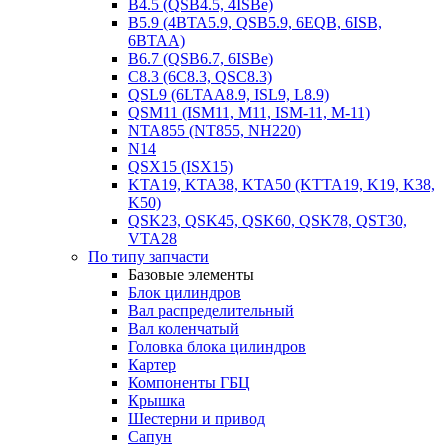
B4.5 (QSB4.5, 4ISBe)
B5.9 (4BTA5.9, QSB5.9, 6EQB, 6ISB,
6BTAA)
B6.7 (QSB6.7, 6ISBe)
C8.3 (6C8.3, QSC8.3)
QSL9 (6LTAA8.9, ISL9, L8.9)
QSM11 (ISM11, M11, ISM-11, M-11)
NTA855 (NT855, NH220)
N14
QSX15 (ISX15)
KTA19, KTA38, KTA50 (KTTA19, K19, K38,
K50)
QSK23, QSK45, QSK60, QSK78, QST30,
VTA28
По типу запчасти
Базовые элементы
Блок цилиндров
Вал распределительный
Вал коленчатый
Головка блока цилиндров
Картер
Компоненты ГБЦ
Крышка
Шестерни и привод
Сапун