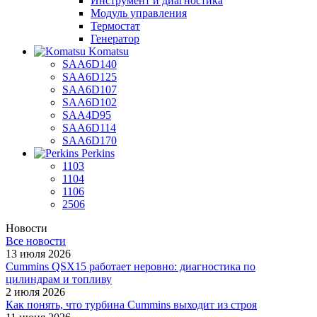
Инструмент и диагностика
Модуль управления
Термостат
Генератор
Komatsu
SAA6D140
SAA6D125
SAA6D107
SAA6D102
SAA4D95
SAA6D114
SAA6D170
Perkins
1103
1104
1106
2506
Новости
Все новости
13 июля 2026
Cummins QSX15 работает неровно: диагностика по
цилиндрам и топливу
2 июля 2026
Как понять, что турбина Cummins выходит из строя