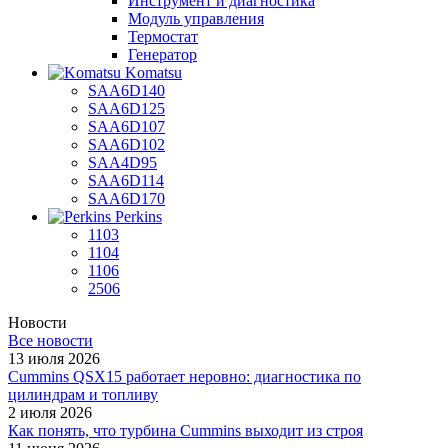
Инструмент и диагностика
Модуль управления
Термостат
Генератор
Komatsu
SAA6D140
SAA6D125
SAA6D107
SAA6D102
SAA4D95
SAA6D114
SAA6D170
Perkins
1103
1104
1106
2506
Новости
Все новости
13 июля 2026
Cummins QSX15 работает неровно: диагностика по
цилиндрам и топливу
2 июля 2026
Как понять, что турбина Cummins выходит из строя