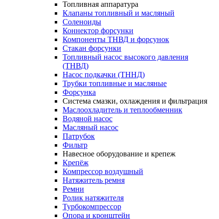
Топливная аппаратура
Клапаны топливный и масляный
Соленоиды
Коннектор форсунки
Компоненты ТНВД и форсунок
Стакан форсунки
Топливный насос высокого давления
(ТНВД)
Насос подкачки (ТННД)
Трубки топливные и масляные
Форсунка
Система смазки, охлаждения и фильтрация
Маслоохладитель и теплообменник
Водяной насос
Масляный насос
Патрубок
Фильтр
Навесное оборудование и крепеж
Крепёж
Компрессор воздушный
Натяжитель ремня
Ремни
Ролик натяжителя
Турбокомпрессор
Опора и кронштейн