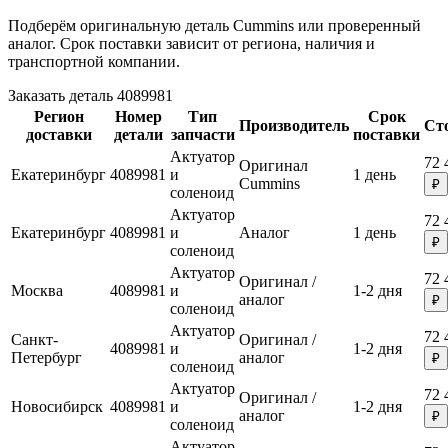
Подберём оригинальную деталь Cummins или проверенный
аналог. Срок поставки зависит от региона, наличия и
транспортной компании.
Заказать деталь 4089981
Регион
Номер
Тип
Срок
Производитель
Ст
доставки
детали
запчасти
поставки
Актуатор
72 
Оригинал
Екатеринбург
4089981
и
1 день
Cummins
₽
соленоид
Актуатор
72 
Екатеринбург
4089981
и
Аналог
1 день
₽
соленоид
Актуатор
72 
Оригинал /
Москва
4089981
и
1-2 дня
аналог
₽
соленоид
Актуатор
72 
Санкт-
Оригинал /
4089981
и
1-2 дня
Петербург
аналог
₽
соленоид
Актуатор
72 
Оригинал /
Новосибирск
4089981
и
1-2 дня
аналог
₽
соленоид
Актуатор