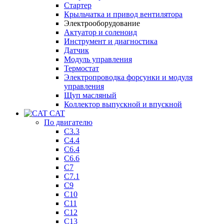
Стартер
Крыльчатка и привод вентилятора
Электрооборудование
Актуатор и соленоид
Инструмент и диагностика
Датчик
Модуль управления
Термостат
Электропроводка форсунки и модуля
управления
Щуп масляный
Коллектор выпускной и впускной
CAT
По двигателю
C3.3
C4.4
C6.4
C6.6
C7
C7.1
C9
C10
C11
C12
C13