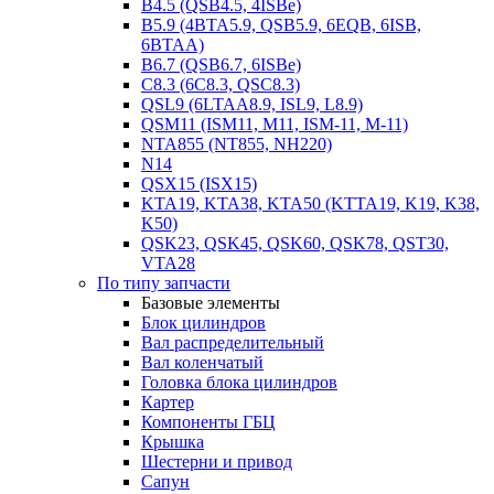
B4.5 (QSB4.5, 4ISBe)
B5.9 (4BTA5.9, QSB5.9, 6EQB, 6ISB,
6BTAA)
B6.7 (QSB6.7, 6ISBe)
C8.3 (6C8.3, QSC8.3)
QSL9 (6LTAA8.9, ISL9, L8.9)
QSM11 (ISM11, M11, ISM-11, M-11)
NTA855 (NT855, NH220)
N14
QSX15 (ISX15)
KTA19, KTA38, KTA50 (KTTA19, K19, K38,
K50)
QSK23, QSK45, QSK60, QSK78, QST30,
VTA28
По типу запчасти
Базовые элементы
Блок цилиндров
Вал распределительный
Вал коленчатый
Головка блока цилиндров
Картер
Компоненты ГБЦ
Крышка
Шестерни и привод
Сапун