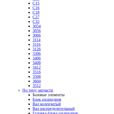
C15
C16
C18
C27
C32
3054
3056
3066
3114
3116
3126
3306
3406
3408
3412
3516
3508
3604
3512
По типу запчасти
Базовые элементы
Блок цилиндров
Вал коленчатый
Вал распределительный
Головка блока цилиндров