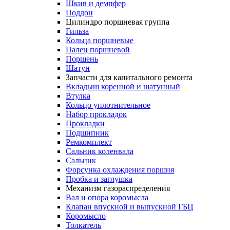
Шкив и демпфер
Поддон
Цилиндро поршневая группа
Гильза
Кольца поршневые
Палец поршневой
Поршень
Шатун
Запчасти для капитального ремонта
Вкладыш коренной и шатунный
Втулка
Кольцо уплотнительное
Набор прокладок
Прокладки
Подшипник
Ремкомплект
Сальник коленвала
Сальник
Форсунка охлаждения поршня
Пробка и заглушка
Механизм газораспределения
Вал и опора коромысла
Клапан впускной и выпускной ГБЦ
Коромысло
Толкатель