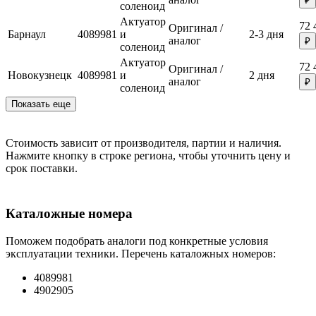
₽
соленоид
Актуатор
72 
Оригинал /
Барнаул
4089981
и
2-3 дня
аналог
₽
соленоид
Актуатор
72 
Оригинал /
Новокузнецк
4089981
и
2 дня
аналог
₽
соленоид
Показать еще
Стоимость зависит от производителя, партии и наличия.
Нажмите кнопку в строке региона, чтобы уточнить цену и
срок поставки.
Каталожные номера
Поможем подобрать аналоги под конкретные условия
эксплуатации техники. Перечень каталожных номеров:
4089981
4902905