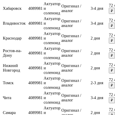
Актуатор
72 
Оригинал /
Хабаровск
4089981
и
3-4 дня
аналог
₽
соленоид
Актуатор
72 
Оригинал /
Владивосток
4089981
и
3-4 дня
аналог
₽
соленоид
Актуатор
72 
Оригинал /
Краснодар
4089981
и
2 дня
аналог
₽
соленоид
Актуатор
72 
Ростов-на-
Оригинал /
4089981
и
2 дня
Дону
аналог
₽
соленоид
Актуатор
72 
Нижний
Оригинал /
4089981
и
2 дня
Новгород
аналог
₽
соленоид
Актуатор
72 
Оригинал /
Томск
4089981
и
2-3 дня
аналог
₽
соленоид
Актуатор
72 
Оригинал /
Чита
4089981
и
3-4 дня
аналог
₽
соленоид
Актуатор
72 
Оригинал /
Самара
4089981
и
2 дня
аналог