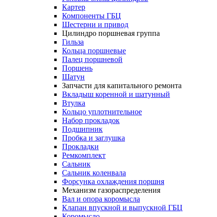
Картер
Компоненты ГБЦ
Шестерни и привод
Цилиндро поршневая группа
Гильза
Кольца поршневые
Палец поршневой
Поршень
Шатун
Запчасти для капитального ремонта
Вкладыш коренной и шатунный
Втулка
Кольцо уплотнительное
Набор прокладок
Подшипник
Пробка и заглушка
Прокладки
Ремкомплект
Сальник
Сальник коленвала
Форсунка охлаждения поршня
Механизм газораспределения
Вал и опора коромысла
Клапан впускной и выпускной ГБЦ
Коромысло