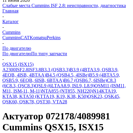
11 июня 2026
Слабые места Cummins ISF 2.8: неисправности, диагностика
Главная
-
Каталог
-
Cummins
Cummins
CAT
Komatsu
Perkins
-
По двигателю
По двигателю
По типу запчасти
-
QSX15 (ISX15)
A2300
ISF2.8
ISF3.8
B3.3 (QSB3.3)
B3.9 (4BTA3.9, QSB3.9,
4EQB, 4ISB, 4BTAA)
B4.5 (QSB4.5, 4ISBe)
B5.9 (4BTA5.9,
QSB5.9, 6EQB, 6ISB, 6BTAA)
B6.7 (QSB6.7, 6ISBe)
C8.3
(6C8.3, QSC8.3)
QSL9 (6LTAA8.9, ISL9, L8.9)
QSM11 (ISM11,
M11, ISM-11, M-11)
NTA855 (NT855, NH220)
N14
KTA19,
KTA38, KTA50 (KTTA19, K19, K38, K50)
QSK23, QSK45,
QSK60, QSK78, QST30, VTA28
Актуатор 072178/4089981
Cummins QSX15, ISX15