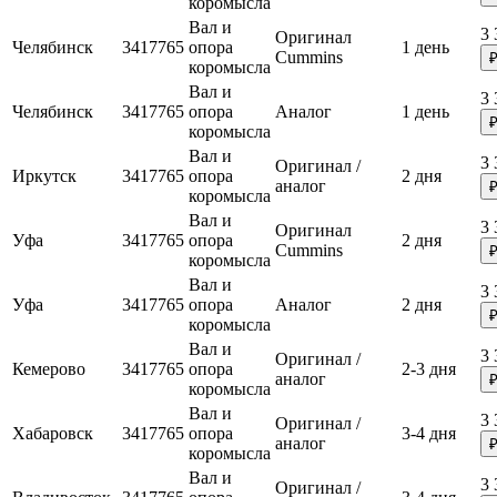
коромысла
Вал и
3 
Оригинал
Челябинск
3417765
опора
1 день
Cummins
коромысла
Вал и
3 
Челябинск
3417765
опора
Аналог
1 день
коромысла
Вал и
3 
Оригинал /
Иркутск
3417765
опора
2 дня
аналог
коромысла
Вал и
3 
Оригинал
Уфа
3417765
опора
2 дня
Cummins
коромысла
Вал и
3 
Уфа
3417765
опора
Аналог
2 дня
коромысла
Вал и
3 
Оригинал /
Кемерово
3417765
опора
2-3 дня
аналог
коромысла
Вал и
3 
Оригинал /
Хабаровск
3417765
опора
3-4 дня
аналог
коромысла
Вал и
3 
Оригинал /