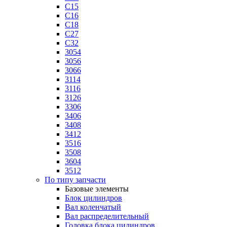
C15
C16
C18
C27
C32
3054
3056
3066
3114
3116
3126
3306
3406
3408
3412
3516
3508
3604
3512
По типу запчасти
Базовые элементы
Блок цилиндров
Вал коленчатый
Вал распределительный
Головка блока цилиндров