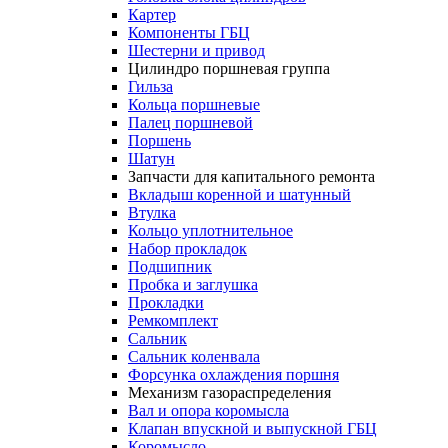
Картер
Компоненты ГБЦ
Шестерни и привод
Цилиндро поршневая группа
Гильза
Кольца поршневые
Палец поршневой
Поршень
Шатун
Запчасти для капитального ремонта
Вкладыш коренной и шатунный
Втулка
Кольцо уплотнительное
Набор прокладок
Подшипник
Пробка и заглушка
Прокладки
Ремкомплект
Сальник
Сальник коленвала
Форсунка охлаждения поршня
Механизм газораспределения
Вал и опора коромысла
Клапан впускной и выпускной ГБЦ
Коромысло