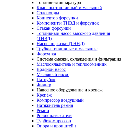
Топливная аппаратура
Клапаны топливный и масляный
Соленоиды
Коннектор форсунки
Компоненты ТНВД и форсунок
Стакан форсунки
Топливный насос высокого давления
(ТНВД)
Насос подкачки (ТННД)
Трубки топливные и масляные
Форсунка
Система смазки, охлаждения и фильтрация
Маслоохладитель и теплообменник
Водяной насос
Масляный насос
Патрубок
Фильтр
Навесное оборудование и крепеж
Крепёж
Компрессор воздушный
Натяжитель ремня
Ремни
Ролик натяжителя
Турбокомпрессор
Опора и кронштейн