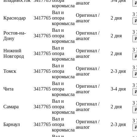
Владивосток
3417765
опора
3-4 дня
аналог
коромысла
Вал и
3 
Оригинал /
Краснодар
3417765
опора
2 дня
аналог
коромысла
Вал и
3 
Ростов-на-
Оригинал /
3417765
опора
2 дня
Дону
аналог
коромысла
Вал и
3 
Нижний
Оригинал /
3417765
опора
2 дня
Новгород
аналог
коромысла
Вал и
3 
Оригинал /
Томск
3417765
опора
2-3 дня
аналог
коромысла
Вал и
3 
Оригинал /
Чита
3417765
опора
3-4 дня
аналог
коромысла
Вал и
3 
Оригинал /
Самара
3417765
опора
2 дня
аналог
коромысла
Вал и
3 
Оригинал /
Барнаул
3417765
опора
2-3 дня
аналог
коромысла
Вал и