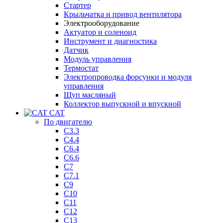
Стартер
Крыльчатка и привод вентилятора
Электрооборудование
Актуатор и соленоид
Инструмент и диагностика
Датчик
Модуль управления
Термостат
Электропроводка форсунки и модуля
управления
Щуп масляный
Коллектор выпускной и впускной
CAT
По двигателю
C3.3
C4.4
C6.4
C6.6
C7
C7.1
C9
C10
C11
C12
C13