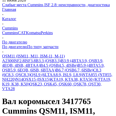
11 июня 2026
Слабые места Cummins ISF 2.8: неисправности, диагностика
Главная
-
Каталог
-
Cummins
Cummins
CAT
Komatsu
Perkins
-
По двигателю
По двигателю
По типу запчасти
-
QSM11 (ISM11, M11, ISM-11, M-11)
A2300
ISF2.8
ISF3.8
B3.3 (QSB3.3)
B3.9 (4BTA3.9, QSB3.9,
4EQB, 4ISB, 4BTAA)
B4.5 (QSB4.5, 4ISBe)
B5.9 (4BTA5.9,
QSB5.9, 6EQB, 6ISB, 6BTAA)
B6.7 (QSB6.7, 6ISBe)
C8.3
(6C8.3, QSC8.3)
QSL9 (6LTAA8.9, ISL9, L8.9)
NTA855 (NT855,
NH220)
N14
QSX15 (ISX15)
KTA19, KTA38, KTA50 (KTTA19,
K19, K38, K50)
QSK23, QSK45, QSK60, QSK78, QST30,
VTA28
Вал коромысел 3417765
Cummins QSM11, ISM11,