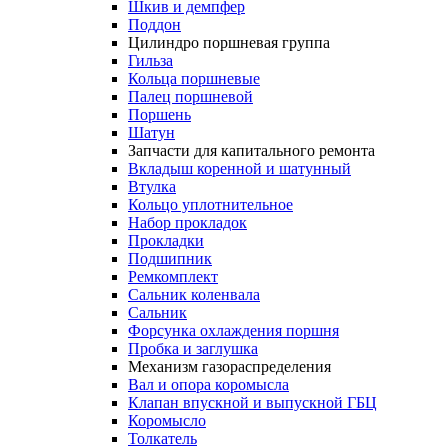
Шкив и демпфер
Поддон
Цилиндро поршневая группа
Гильза
Кольца поршневые
Палец поршневой
Поршень
Шатун
Запчасти для капитального ремонта
Вкладыш коренной и шатунный
Втулка
Кольцо уплотнительное
Набор прокладок
Прокладки
Подшипник
Ремкомплект
Сальник коленвала
Сальник
Форсунка охлаждения поршня
Пробка и заглушка
Механизм газораспределения
Вал и опора коромысла
Клапан впускной и выпускной ГБЦ
Коромысло
Толкатель