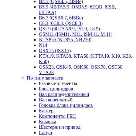
B4.5 (QSB4.5, 4ISBe)
B5.9 (4BTA5.9, QSB5.9, 6EQB, 6ISB,
6BTAA)
B6.7 (QSB6.7, 6ISBe)
C8.3 (6C8.3, QSC8.3)
QSL9 (6LTAA8.9, ISL9, L8.9)
QSM11 (ISM11, M11, ISM-11, M-11)
NTA855 (NT855, NH220)
N14
QSX15 (ISX15)
KTA19, KTA38, KTA50 (KTTA19, K19, K38,
K50)
QSK23, QSK45, QSK60, QSK78, QST30,
VTA28
По типу запчасти
Базовые элементы
Блок цилиндров
Вал распределительный
Вал коленчатый
Головка блока цилиндров
Картер
Компоненты ГБЦ
Крышка
Шестерни и привод
Сапун