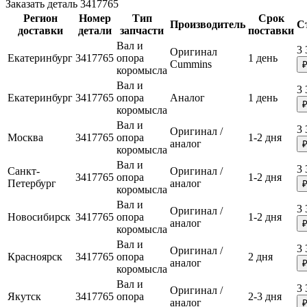
Заказать деталь 3417765
Регион
Номер
Тип
Срок
Производитель
С
доставки
детали
запчасти
поставки
Вал и
3 
Оригинал
Екатеринбург
3417765
опора
1 день
Cummins
коромысла
Вал и
3 
Екатеринбург
3417765
опора
Аналог
1 день
коромысла
Вал и
3 
Оригинал /
Москва
3417765
опора
1-2 дня
аналог
коромысла
Вал и
3 
Санкт-
Оригинал /
3417765
опора
1-2 дня
Петербург
аналог
коромысла
Вал и
3 
Оригинал /
Новосибирск
3417765
опора
1-2 дня
аналог
коромысла
Вал и
3 
Оригинал /
Красноярск
3417765
опора
2 дня
аналог
коромысла
Вал и
3 
Оригинал /
Якутск
3417765
опора
2-3 дня
аналог