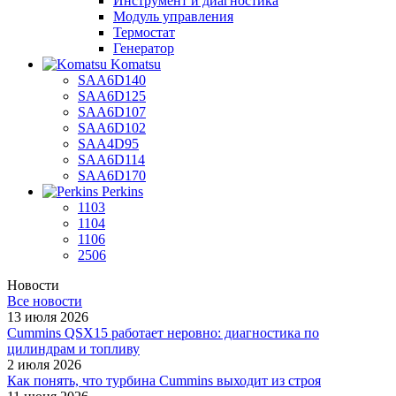
Инструмент и диагностика
Модуль управления
Термостат
Генератор
Komatsu
SAA6D140
SAA6D125
SAA6D107
SAA6D102
SAA4D95
SAA6D114
SAA6D170
Perkins
1103
1104
1106
2506
Новости
Все новости
13 июля 2026
Cummins QSX15 работает неровно: диагностика по
цилиндрам и топливу
2 июля 2026
Как понять, что турбина Cummins выходит из строя