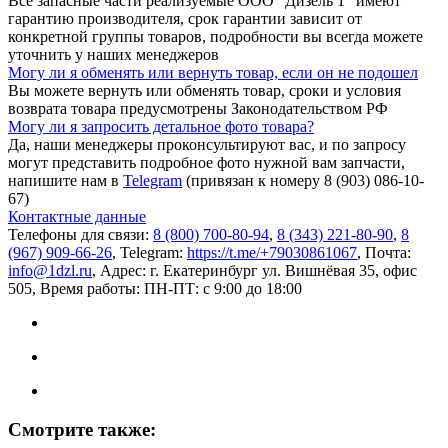
Все запасные части реализуемые ООО “Дизель 1” имеют
гарантию производителя, срок гарантии зависит от
конкретной группы товаров, подробности вы всегда можете
уточнить у наших менеджеров
Могу ли я обменять или вернуть товар, если он не подошел
Вы можете вернуть или обменять товар, сроки и условия
возврата товара предусмотрены Законодательством РФ
Могу ли я запросить детальное фото товара?
Да, наши менеджеры проконсультируют вас, и по запросу
могут представить подробное фото нужной вам запчасти,
напишите нам в
Telegram
(привязан к номеру 8 (903) 086-10-
67)
Контактные данные
Телефоны для связи:
8 (800) 700-80-94
,
8 (343) 221-80-90
,
8
(967) 909-66-26
, Telegram:
https://t.me/+79030861067
, Почта:
info@1dzl.ru
, Адрес: г. Екатеринбург ул. Вишнёвая 35, офис
505, Время работы: ПН-ПТ: с 9:00 до 18:00
Смотрите также: