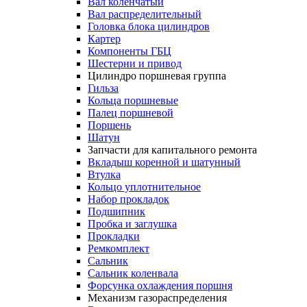
Вал коленчатый
Вал распределительный
Головка блока цилиндров
Картер
Компоненты ГБЦ
Шестерни и привод
Цилиндро поршневая группа
Гильза
Кольца поршневые
Палец поршневой
Поршень
Шатун
Запчасти для капитального ремонта
Вкладыш коренной и шатунный
Втулка
Кольцо уплотнительное
Набор прокладок
Подшипник
Пробка и заглушка
Прокладки
Ремкомплект
Сальник
Сальник коленвала
Форсунка охлаждения поршня
Механизм газораспределения