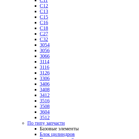
C11
C12
C13
C15
C16
C18
C27
C32
3054
3056
3066
3114
3116
3126
3306
3406
3408
3412
3516
3508
3604
3512
По типу запчасти
Базовые элементы
Блок цилиндров