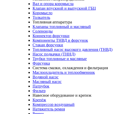
Вал и опора коромысла
Клапан впускной и выпускной ГБЦ
Коромысло
Толкатель
Топливная аппаратура
Клапаны топливный и масляный
Соленоиды
Коннектор форсунки
Компоненты ТНВД и форсунок
Стакан форсунки
Топливный насос высокого давления (ТНВД)
Насос подкачки (ТННД)
Трубки топливные и масляные
Форсунка
Система смазки, охлаждения и фильтрация
Маслоохладитель и теплообменник
Водяной насос
Масляный насос
Патрубок
Фильтр
Навесное оборудование и крепеж
Крепёж
Компрессор воздушный
Натяжитель ремня
Ремни