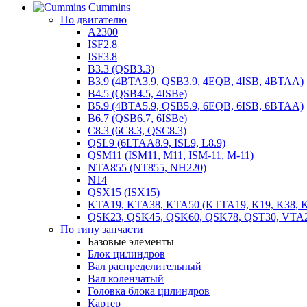
Cummins
По двигателю
A2300
ISF2.8
ISF3.8
B3.3 (QSB3.3)
B3.9 (4BTA3.9, QSB3.9, 4EQB, 4ISB, 4BTAA)
B4.5 (QSB4.5, 4ISBe)
B5.9 (4BTA5.9, QSB5.9, 6EQB, 6ISB, 6BTAA)
B6.7 (QSB6.7, 6ISBe)
C8.3 (6C8.3, QSC8.3)
QSL9 (6LTAA8.9, ISL9, L8.9)
QSM11 (ISM11, M11, ISM-11, M-11)
NTA855 (NT855, NH220)
N14
QSX15 (ISX15)
KTA19, KTA38, KTA50 (KTTA19, K19, K38, K
QSK23, QSK45, QSK60, QSK78, QST30, VTA
По типу запчасти
Базовые элементы
Блок цилиндров
Вал распределительный
Вал коленчатый
Головка блока цилиндров
Картер