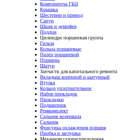
Компоненты ГБЦ
Крышка
Шестерни и привод
Сапун
Шкив и демпфер
Поддон
Цилиндро поршневая группа
Гильза
Кольца поршневые
Палец поршневой
Поршень
Шатун
Запчасти для капитального ремонта
Вкладыш коренной и шатунный
Втулка
Кольцо уплотнительное
Набор прокладок
Прокладки
Подшипник
Ремкомплект
Сальник коленвала
Сальник
Форсунка охлаждения поршня
Пробка и заглушка
Механизм газораспределения