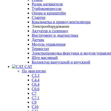
Ролик натяжителя
Турбокомпрессор
Опора и кронштейн
Стартер
Крыльчатка и привод вентилятора
Электрооборудование
Актуатор и соленоид
Инструмент и диагностика
Датчик
Модуль управления
Термостат
Электропроводка форсунки и модуля управле
Щуп масляный
Коллектор выпускной и впускной
CAT
По двигателю
C3.3
C4.4
C6.4
C6.6
C7
C7.1
C9
C10