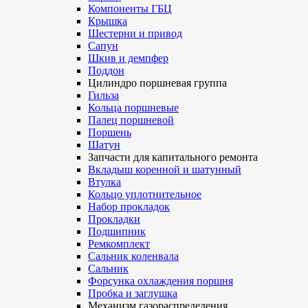
Компоненты ГБЦ
Крышка
Шестерни и привод
Сапун
Шкив и демпфер
Поддон
Цилиндро поршневая группа
Гильза
Кольца поршневые
Палец поршневой
Поршень
Шатун
Запчасти для капитального ремонта
Вкладыш коренной и шатунный
Втулка
Кольцо уплотнительное
Набор прокладок
Прокладки
Подшипник
Ремкомплект
Сальник коленвала
Сальник
Форсунка охлаждения поршня
Пробка и заглушка
Механизм газораспределения