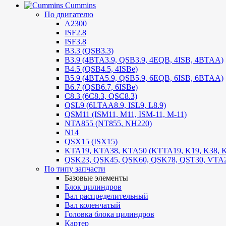
Cummins
По двигателю
A2300
ISF2.8
ISF3.8
B3.3 (QSB3.3)
B3.9 (4BTA3.9, QSB3.9, 4EQB, 4ISB, 4BTAA)
B4.5 (QSB4.5, 4ISBe)
B5.9 (4BTA5.9, QSB5.9, 6EQB, 6ISB, 6BTAA)
B6.7 (QSB6.7, 6ISBe)
C8.3 (6C8.3, QSC8.3)
QSL9 (6LTAA8.9, ISL9, L8.9)
QSM11 (ISM11, M11, ISM-11, M-11)
NTA855 (NT855, NH220)
N14
QSX15 (ISX15)
KTA19, KTA38, KTA50 (KTTA19, K19, K38, K
QSK23, QSK45, QSK60, QSK78, QST30, VTA
По типу запчасти
Базовые элементы
Блок цилиндров
Вал распределительный
Вал коленчатый
Головка блока цилиндров
Картер