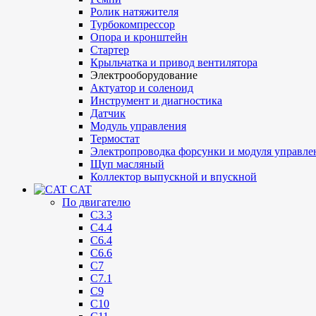
Ролик натяжителя
Турбокомпрессор
Опора и кронштейн
Стартер
Крыльчатка и привод вентилятора
Электрооборудование
Актуатор и соленоид
Инструмент и диагностика
Датчик
Модуль управления
Термостат
Электропроводка форсунки и модуля управле
Щуп масляный
Коллектор выпускной и впускной
CAT
По двигателю
C3.3
C4.4
C6.4
C6.6
C7
C7.1
C9
C10