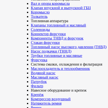
Вал и опора коромысла
Клапан впускной и выпускной ГБЦ
Коромысло
Толкатель
Топливная аппаратура
Клапаны топливный и масляный
Соленоиды
Коннектор форсунки
Компоненты ТНВД и форсунок
Стакан форсунки
Топливный насос высокого давления (ТНВД)
Насос подкачки (ТННД)
Трубки топливные и масляные
Форсунка
Система смазки, охлаждения и фильтрация
Маслоохладитель и теплообменник
Водяной насос
Масляный насос
Патрубок
Фильтр
Навесное оборудование и крепеж
Крепёж
Компрессор воздушный
Натяжитель ремня
Ремни