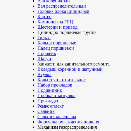
Вал коленчатый
Вал распределительный
Головка блока цилиндров
Картер
Компоненты ГБЦ
Шестерни и привод
Цилиндро поршневая группа
Гильза
Кольца поршневые
Палец поршневой
Поршень
Шатун
Запчасти для капитального ремонта
Вкладыш коренной и шатунный
Втулка
Кольцо уплотнительное
Набор прокладок
Подшипник
Пробка и заглушка
Прокладки
Ремкомплект
Сальник
Сальник коленвала
Форсунка охлаждения поршня
Механизм газораспределения