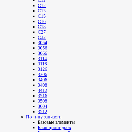
C11
C12
C13
C15
C16
C18
C27
C32
3054
3056
3066
3114
3116
3126
3306
3406
3408
3412
3516
3508
3604
3512
По типу запчасти
Базовые элементы
Блок цилиндров