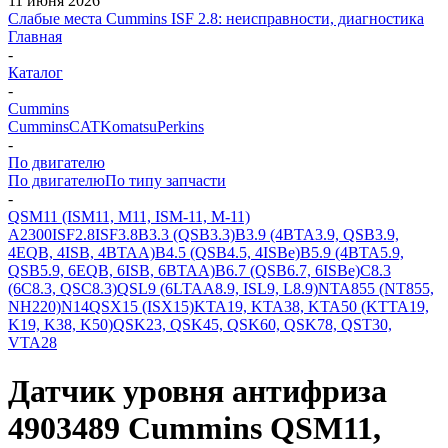
11 июня 2026
Слабые места Cummins ISF 2.8: неисправности, диагностика
Главная
-
Каталог
-
Cummins
Cummins
CAT
Komatsu
Perkins
-
По двигателю
По двигателю
По типу запчасти
-
QSM11 (ISM11, M11, ISM-11, M-11)
A2300
ISF2.8
ISF3.8
B3.3 (QSB3.3)
B3.9 (4BTA3.9, QSB3.9,
4EQB, 4ISB, 4BTAA)
B4.5 (QSB4.5, 4ISBe)
B5.9 (4BTA5.9,
QSB5.9, 6EQB, 6ISB, 6BTAA)
B6.7 (QSB6.7, 6ISBe)
C8.3
(6C8.3, QSC8.3)
QSL9 (6LTAA8.9, ISL9, L8.9)
NTA855 (NT855,
NH220)
N14
QSX15 (ISX15)
KTA19, KTA38, KTA50 (KTTA19,
K19, K38, K50)
QSK23, QSK45, QSK60, QSK78, QST30,
VTA28
Датчик уровня антифриза
4903489 Cummins QSM11,