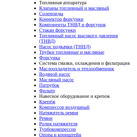
Топливная аппаратура
Клапаны топливный и масляный
Соленоиды
Коннектор форсунки
Компоненты ТНВД и форсунок
Стакан форсунки
Топливный насос высокого давления
(ТНВД)
Насос подкачки (ТННД)
Трубки топливные и масляные
Форсунка
Система смазки, охлаждения и фильтрация
Маслоохладитель и теплообменник
Водяной насос
Масляный насос
Патрубок
Фильтр
Навесное оборудование и крепеж
Крепёж
Компрессор воздушный
Натяжитель ремня
Ремни
Ролик натяжителя
Турбокомпрессор
Опора и кронштейн