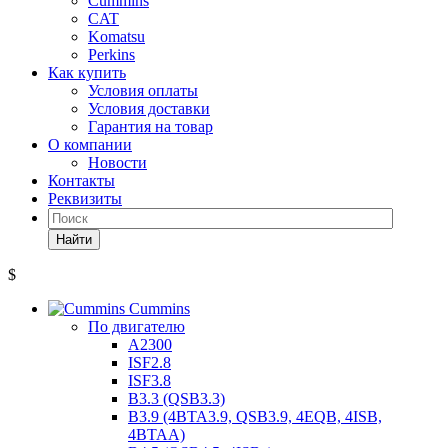
Cummins
CAT
Komatsu
Perkins
Как купить
Условия оплаты
Условия доставки
Гарантия на товар
О компании
Новости
Контакты
Реквизиты
Найти
$
Cummins
По двигателю
A2300
ISF2.8
ISF3.8
B3.3 (QSB3.3)
B3.9 (4BTA3.9, QSB3.9, 4EQB, 4ISB,
4BTAA)