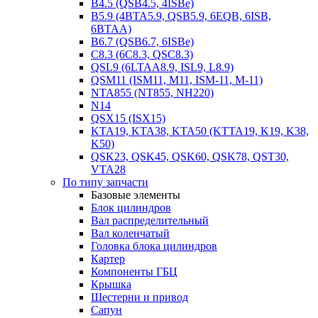
B4.5 (QSB4.5, 4ISBe)
B5.9 (4BTA5.9, QSB5.9, 6EQB, 6ISB,
6BTAA)
B6.7 (QSB6.7, 6ISBe)
C8.3 (6C8.3, QSC8.3)
QSL9 (6LTAA8.9, ISL9, L8.9)
QSM11 (ISM11, M11, ISM-11, M-11)
NTA855 (NT855, NH220)
N14
QSX15 (ISX15)
KTA19, KTA38, KTA50 (KTTA19, K19, K38,
K50)
QSK23, QSK45, QSK60, QSK78, QST30,
VTA28
По типу запчасти
Базовые элементы
Блок цилиндров
Вал распределительный
Вал коленчатый
Головка блока цилиндров
Картер
Компоненты ГБЦ
Крышка
Шестерни и привод
Сапун