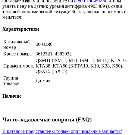
Оставьте заявку или позвоните на
8 800 700-80-94
, чтобы
узнать цену на датчик уровня антифриза 4903489 (в связи
текущей экономической ситуацией актуальные цены могут
меняться).
Характеристики
Каталожный
4903489
номер
Кросс номера
3612521; 4383932
QSM11 (ISM11, M11, ISM-11, M-11), KTA19,
Применимость
KTA38, KTA50 (KTTA19, K19, K38, K50),
QSX15 (ISX15)
Группа
Датчик
товаров
Наличие
Часто-задаваемые вопросы (FAQ)
В каталоге представлены только оригинальные запчасти?