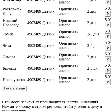
аналог
₽
5 0
Ростов-на-
Оригинал /
4903489
Датчик
2 дня
Дону
аналог
₽
5 0
Нижний
Оригинал /
4903489
Датчик
2 дня
Новгород
аналог
₽
5 0
Оригинал /
Томск
4903489
Датчик
2-3 дня
аналог
₽
5 0
Оригинал /
Чита
4903489
Датчик
3-4 дня
аналог
₽
5 0
Оригинал /
Самара
4903489
Датчик
2 дня
аналог
₽
5 0
Оригинал /
Барнаул
4903489
Датчик
2-3 дня
аналог
₽
5 0
Оригинал /
Новокузнецк
4903489
Датчик
2 дня
аналог
₽
Показать еще
Стоимость зависит от производителя, партии и наличия.
Нажмите кнопку в строке региона, чтобы уточнить цену и
срок поставки.