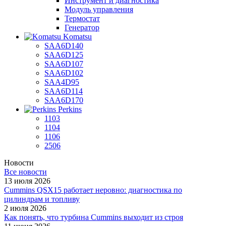
Инструмент и диагностика
Модуль управления
Термостат
Генератор
Komatsu
SAA6D140
SAA6D125
SAA6D107
SAA6D102
SAA4D95
SAA6D114
SAA6D170
Perkins
1103
1104
1106
2506
Новости
Все новости
13 июля 2026
Cummins QSX15 работает неровно: диагностика по
цилиндрам и топливу
2 июля 2026
Как понять, что турбина Cummins выходит из строя