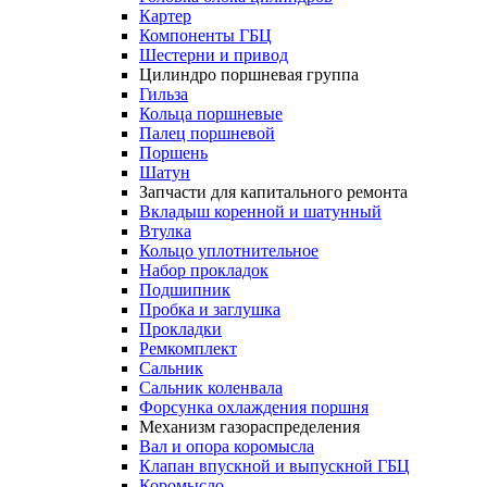
Картер
Компоненты ГБЦ
Шестерни и привод
Цилиндро поршневая группа
Гильза
Кольца поршневые
Палец поршневой
Поршень
Шатун
Запчасти для капитального ремонта
Вкладыш коренной и шатунный
Втулка
Кольцо уплотнительное
Набор прокладок
Подшипник
Пробка и заглушка
Прокладки
Ремкомплект
Сальник
Сальник коленвала
Форсунка охлаждения поршня
Механизм газораспределения
Вал и опора коромысла
Клапан впускной и выпускной ГБЦ
Коромысло