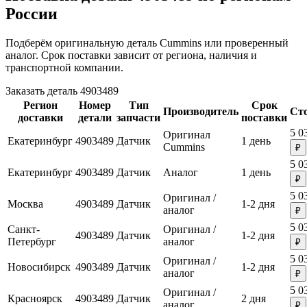
России
Подберём оригинальную деталь Cummins или проверенный
аналог. Срок поставки зависит от региона, наличия и
транспортной компании.
Заказать деталь 4903489
Регион
Номер
Тип
Срок
Производитель
Ст
доставки
детали
запчасти
поставки
5 0
Оригинал
Екатеринбург
4903489
Датчик
1 день
Cummins
₽
5 0
Екатеринбург
4903489
Датчик
Аналог
1 день
₽
5 0
Оригинал /
Москва
4903489
Датчик
1-2 дня
аналог
₽
5 0
Санкт-
Оригинал /
4903489
Датчик
1-2 дня
Петербург
аналог
₽
5 0
Оригинал /
Новосибирск
4903489
Датчик
1-2 дня
аналог
₽
5 0
Оригинал /
Красноярск
4903489
Датчик
2 дня
аналог
₽