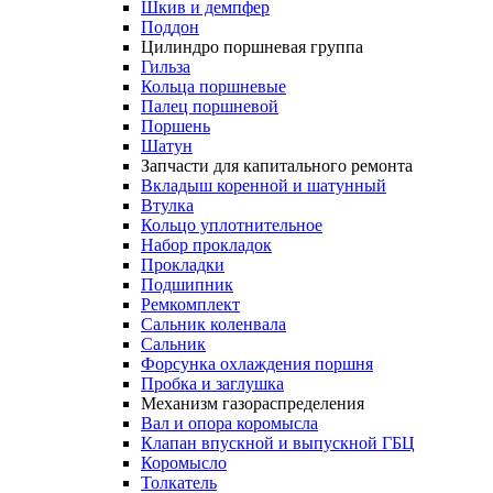
Шкив и демпфер
Поддон
Цилиндро поршневая группа
Гильза
Кольца поршневые
Палец поршневой
Поршень
Шатун
Запчасти для капитального ремонта
Вкладыш коренной и шатунный
Втулка
Кольцо уплотнительное
Набор прокладок
Прокладки
Подшипник
Ремкомплект
Сальник коленвала
Сальник
Форсунка охлаждения поршня
Пробка и заглушка
Механизм газораспределения
Вал и опора коромысла
Клапан впускной и выпускной ГБЦ
Коромысло
Толкатель