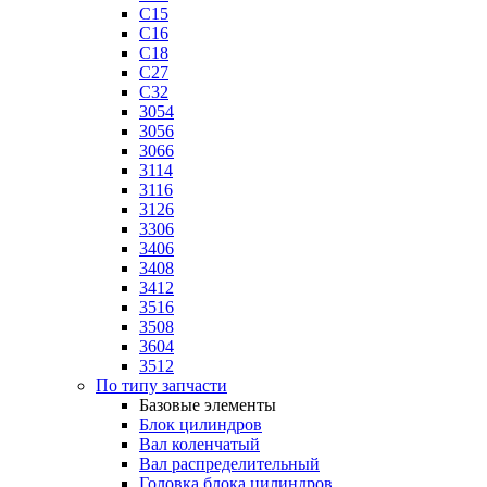
C15
C16
C18
C27
C32
3054
3056
3066
3114
3116
3126
3306
3406
3408
3412
3516
3508
3604
3512
По типу запчасти
Базовые элементы
Блок цилиндров
Вал коленчатый
Вал распределительный
Головка блока цилиндров