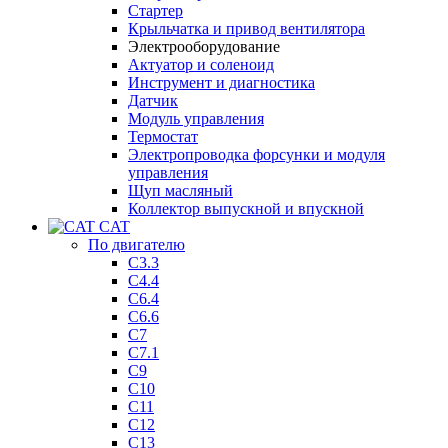
Стартер
Крыльчатка и привод вентилятора
Электрооборудование
Актуатор и соленоид
Инструмент и диагностика
Датчик
Модуль управления
Термостат
Электропроводка форсунки и модуля
управления
Щуп масляный
Коллектор выпускной и впускной
CAT
По двигателю
C3.3
C4.4
C6.4
C6.6
C7
C7.1
C9
C10
C11
C12
C13