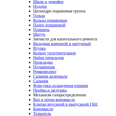
Шкив и демпфер
Поддон
Цилиндро поршневая группа
Гильза
Кольца поршневые
Палец поршневой
Поршень
Шатун
Запчасти для капитального ремонта
Вкладыш коренной и шатунный
Втулка
Кольцо уплотнительное
Набор прокладок
Прокладки
Подшипник
Ремкомплект
Сальник коленвала
Сальник
Форсунка охлаждения поршня
Пробка и заглушка
Механизм газораспределения
Вал и опора коромысла
Клапан впускной и выпускной ГБЦ
Коромысло
Толкатель