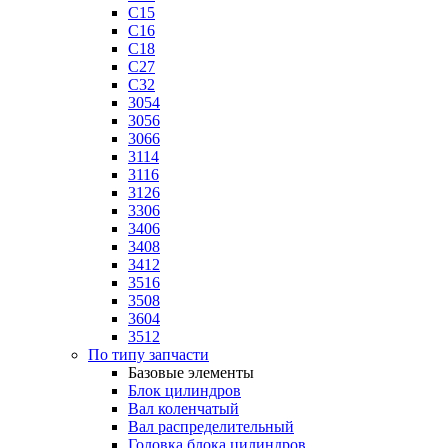
C15
C16
C18
C27
C32
3054
3056
3066
3114
3116
3126
3306
3406
3408
3412
3516
3508
3604
3512
По типу запчасти
Базовые элементы
Блок цилиндров
Вал коленчатый
Вал распределительный
Головка блока цилиндров