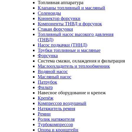
Топливная аппаратура
Клапаны топливный и масляный
Соленоиды
Коннектор форсунки
Компоненты ТНВД и форсунок
Стакан форсунки
Топливный насос высокого давления
(ТНВД)
Насос подкачки (ТННД)
Трубки топливные и масляные
Форсунка
Система смазки, охлаждения и фильтрация
Маслоохладитель и теплообменник
Водяной насос
Масляный насос
Патрубок
Фильтр
Навесное оборудование и крепеж
Крепёж
Компрессор воздушный
Натяжитель ремня
Ремни
Ролик натяжителя
Турбокомпрессор
Опора и кронштейн