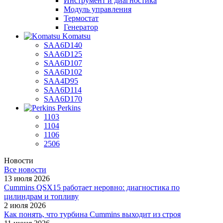
Инструмент и диагностика
Модуль управления
Термостат
Генератор
Komatsu
SAA6D140
SAA6D125
SAA6D107
SAA6D102
SAA4D95
SAA6D114
SAA6D170
Perkins
1103
1104
1106
2506
Новости
Все новости
13 июля 2026
Cummins QSX15 работает неровно: диагностика по
цилиндрам и топливу
2 июля 2026
Как понять, что турбина Cummins выходит из строя