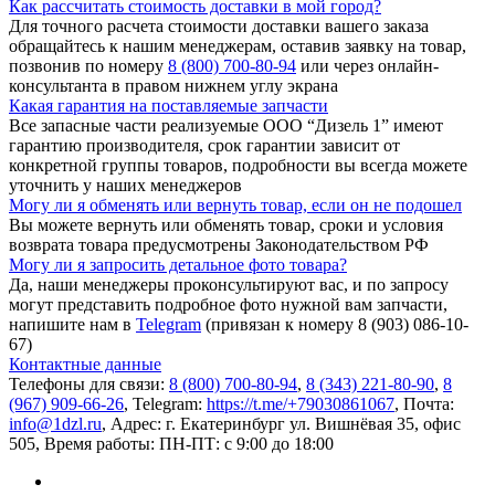
Как рассчитать стоимость доставки в мой город?
Для точного расчета стоимости доставки вашего заказа
обращайтесь к нашим менеджерам, оставив заявку на товар,
позвонив по номеру
8 (800) 700-80-94
или через онлайн-
консультанта в правом нижнем углу экрана
Какая гарантия на поставляемые запчасти
Все запасные части реализуемые ООО “Дизель 1” имеют
гарантию производителя, срок гарантии зависит от
конкретной группы товаров, подробности вы всегда можете
уточнить у наших менеджеров
Могу ли я обменять или вернуть товар, если он не подошел
Вы можете вернуть или обменять товар, сроки и условия
возврата товара предусмотрены Законодательством РФ
Могу ли я запросить детальное фото товара?
Да, наши менеджеры проконсультируют вас, и по запросу
могут представить подробное фото нужной вам запчасти,
напишите нам в
Telegram
(привязан к номеру 8 (903) 086-10-
67)
Контактные данные
Телефоны для связи:
8 (800) 700-80-94
,
8 (343) 221-80-90
,
8
(967) 909-66-26
, Telegram:
https://t.me/+79030861067
, Почта:
info@1dzl.ru
, Адрес: г. Екатеринбург ул. Вишнёвая 35, офис
505, Время работы: ПН-ПТ: с 9:00 до 18:00