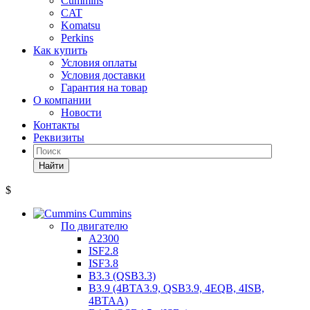
Cummins
CAT
Komatsu
Perkins
Как купить
Условия оплаты
Условия доставки
Гарантия на товар
О компании
Новости
Контакты
Реквизиты
Найти
$
Cummins
По двигателю
A2300
ISF2.8
ISF3.8
B3.3 (QSB3.3)
B3.9 (4BTA3.9, QSB3.9, 4EQB, 4ISB,
4BTAA)