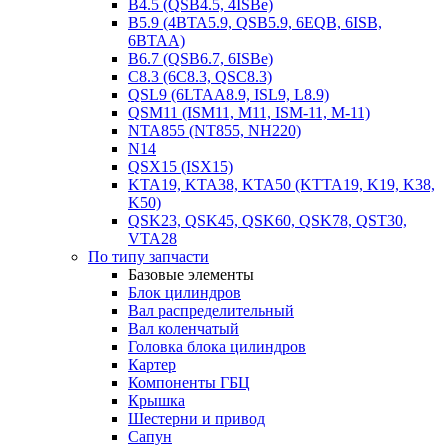
B4.5 (QSB4.5, 4ISBe)
B5.9 (4BTA5.9, QSB5.9, 6EQB, 6ISB,
6BTAA)
B6.7 (QSB6.7, 6ISBe)
C8.3 (6C8.3, QSC8.3)
QSL9 (6LTAA8.9, ISL9, L8.9)
QSM11 (ISM11, M11, ISM-11, M-11)
NTA855 (NT855, NH220)
N14
QSX15 (ISX15)
KTA19, KTA38, KTA50 (KTTA19, K19, K38,
K50)
QSK23, QSK45, QSK60, QSK78, QST30,
VTA28
По типу запчасти
Базовые элементы
Блок цилиндров
Вал распределительный
Вал коленчатый
Головка блока цилиндров
Картер
Компоненты ГБЦ
Крышка
Шестерни и привод
Сапун