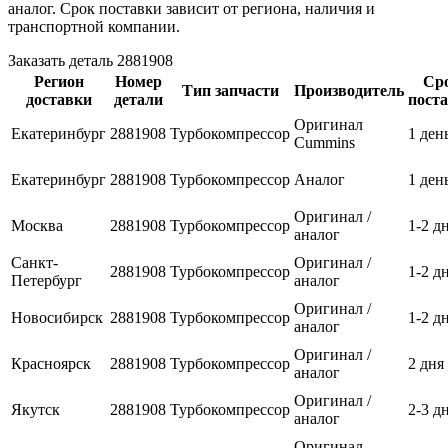
аналог. Срок поставки зависит от региона, наличия и
транспортной компании.
Заказать деталь 2881908
Регион
Номер
Ср
Тип запчасти
Производитель
доставки
детали
пост
Оригинал
Екатеринбург
2881908
Турбокомпрессор
1 ден
Cummins
Екатеринбург
2881908
Турбокомпрессор
Аналог
1 ден
Оригинал /
Москва
2881908
Турбокомпрессор
1-2 д
аналог
Санкт-
Оригинал /
2881908
Турбокомпрессор
1-2 д
Петербург
аналог
Оригинал /
Новосибирск
2881908
Турбокомпрессор
1-2 д
аналог
Оригинал /
Красноярск
2881908
Турбокомпрессор
2 дня
аналог
Оригинал /
Якутск
2881908
Турбокомпрессор
2-3 д
аналог
Оригинал