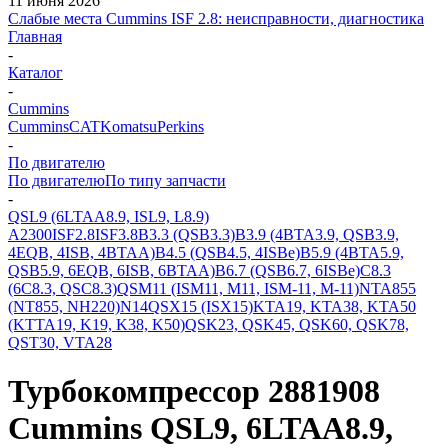
11 июня 2026
Слабые места Cummins ISF 2.8: неисправности, диагностика
Главная
-
Каталог
-
Cummins
Cummins
CAT
Komatsu
Perkins
-
По двигателю
По двигателю
По типу запчасти
-
QSL9 (6LTAA8.9, ISL9, L8.9)
A2300
ISF2.8
ISF3.8
B3.3 (QSB3.3)
B3.9 (4BTA3.9, QSB3.9,
4EQB, 4ISB, 4BTAA)
B4.5 (QSB4.5, 4ISBe)
B5.9 (4BTA5.9,
QSB5.9, 6EQB, 6ISB, 6BTAA)
B6.7 (QSB6.7, 6ISBe)
C8.3
(6C8.3, QSC8.3)
QSM11 (ISM11, M11, ISM-11, M-11)
NTA855
(NT855, NH220)
N14
QSX15 (ISX15)
KTA19, KTA38, KTA50
(KTTA19, K19, K38, K50)
QSK23, QSK45, QSK60, QSK78,
QST30, VTA28
Турбокомпрессор 2881908
Cummins QSL9, 6LTAA8.9,