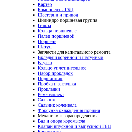
Картер
Компоненты ГБЦ
Шестерни и привод
Цилиндро поршневая группа
Гильза
Кольца поршневые
Палец поршневой
Поршень
Шатун
Запчасти для капитального ремонта
Вкладыш коренной и шатунный
Втулка
Кольцо уплотнительное
Набор прокладок
Подшипник
Пробка и заглушка
Прокладки
Ремкомплект
Сальник
Сальник коленвала
Форсунка охлаждения поршня
Механизм газораспределения
Вал и опора коромысла
Клапан впускной и выпускной ГБЦ
Коромысло