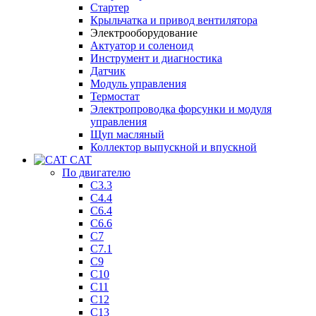
Стартер
Крыльчатка и привод вентилятора
Электрооборудование
Актуатор и соленоид
Инструмент и диагностика
Датчик
Модуль управления
Термостат
Электропроводка форсунки и модуля
управления
Щуп масляный
Коллектор выпускной и впускной
CAT
По двигателю
C3.3
C4.4
C6.4
C6.6
C7
C7.1
C9
C10
C11
C12
C13