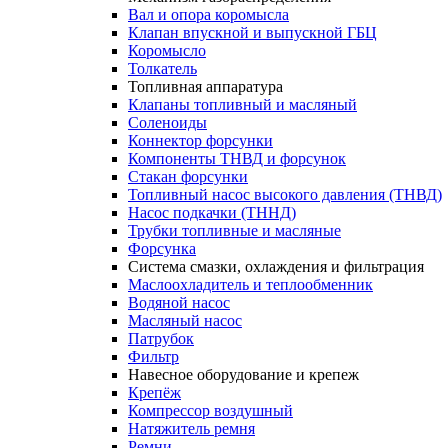
Вал и опора коромысла
Клапан впускной и выпускной ГБЦ
Коромысло
Толкатель
Топливная аппаратура
Клапаны топливный и масляный
Соленоиды
Коннектор форсунки
Компоненты ТНВД и форсунок
Стакан форсунки
Топливный насос высокого давления (ТНВД)
Насос подкачки (ТННД)
Трубки топливные и масляные
Форсунка
Система смазки, охлаждения и фильтрация
Маслоохладитель и теплообменник
Водяной насос
Масляный насос
Патрубок
Фильтр
Навесное оборудование и крепеж
Крепёж
Компрессор воздушный
Натяжитель ремня
Ремни