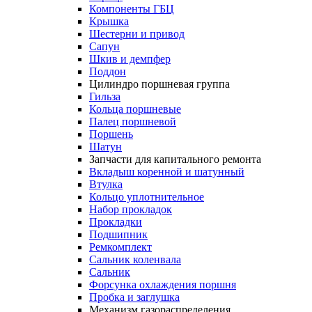
Компоненты ГБЦ
Крышка
Шестерни и привод
Сапун
Шкив и демпфер
Поддон
Цилиндро поршневая группа
Гильза
Кольца поршневые
Палец поршневой
Поршень
Шатун
Запчасти для капитального ремонта
Вкладыш коренной и шатунный
Втулка
Кольцо уплотнительное
Набор прокладок
Прокладки
Подшипник
Ремкомплект
Сальник коленвала
Сальник
Форсунка охлаждения поршня
Пробка и заглушка
Механизм газораспределения