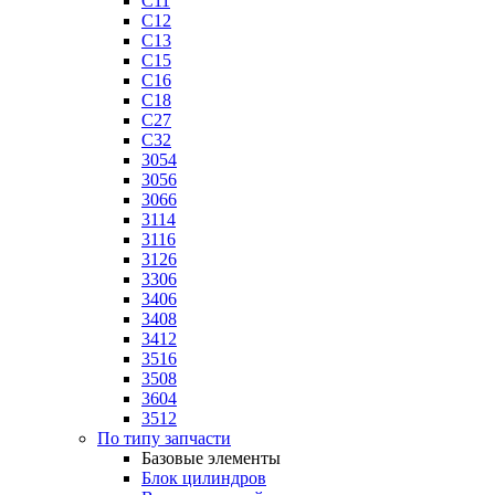
C11
C12
C13
C15
C16
C18
C27
C32
3054
3056
3066
3114
3116
3126
3306
3406
3408
3412
3516
3508
3604
3512
По типу запчасти
Базовые элементы
Блок цилиндров