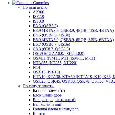
Cummins
По двигателю
A2300
ISF2.8
ISF3.8
B3.3 (QSB3.3)
B3.9 (4BTA3.9, QSB3.9, 4EQB, 4ISB, 4BTAA)
B4.5 (QSB4.5, 4ISBe)
B5.9 (4BTA5.9, QSB5.9, 6EQB, 6ISB, 6BTAA)
B6.7 (QSB6.7, 6ISBe)
C8.3 (6C8.3, QSC8.3)
QSL9 (6LTAA8.9, ISL9, L8.9)
QSM11 (ISM11, M11, ISM-11, M-11)
NTA855 (NT855, NH220)
N14
QSX15 (ISX15)
KTA19, KTA38, KTA50 (KTTA19, K19, K38, K
QSK23, QSK45, QSK60, QSK78, QST30, VTA
По типу запчасти
Базовые элементы
Блок цилиндров
Вал распределительный
Вал коленчатый
Головка блока цилиндров
Картер