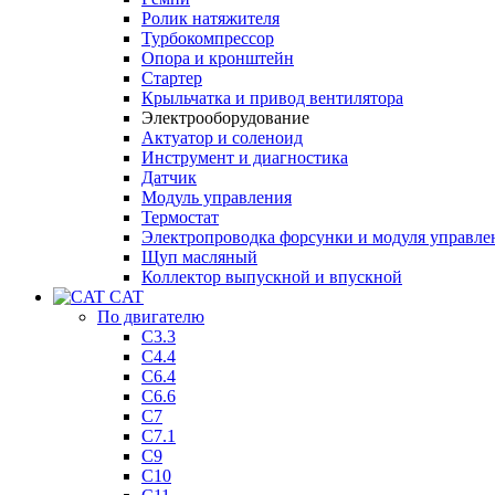
Ролик натяжителя
Турбокомпрессор
Опора и кронштейн
Стартер
Крыльчатка и привод вентилятора
Электрооборудование
Актуатор и соленоид
Инструмент и диагностика
Датчик
Модуль управления
Термостат
Электропроводка форсунки и модуля управле
Щуп масляный
Коллектор выпускной и впускной
CAT
По двигателю
C3.3
C4.4
C6.4
C6.6
C7
C7.1
C9
C10