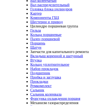
Вал коленчатый
Вал распределительный
Головка блока цилиндров
Картер
Компоненты ГБЦ
Шестерни и привод
Цилиндро поршневая группа
Гильза
Кольца поршневые
Палец поршневой
Поршень
Шатун
Запчасти для капитального ремонта
Вкладыш коренной и шатунный
Втулка
Кольцо уплотнительное
Набор прокладок
Подшипник
Пробка и заглушка
Прокладки
Ремкомплект
Сальник
Сальник коленвала
Форсунка охлаждения поршня
Механизм газораспределения