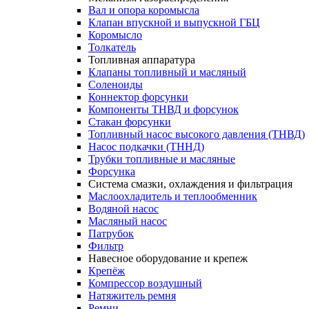
Вал и опора коромысла
Клапан впускной и выпускной ГБЦ
Коромысло
Толкатель
Топливная аппаратура
Клапаны топливный и масляный
Соленоиды
Коннектор форсунки
Компоненты ТНВД и форсунок
Стакан форсунки
Топливный насос высокого давления (ТНВД)
Насос подкачки (ТННД)
Трубки топливные и масляные
Форсунка
Система смазки, охлаждения и фильтрация
Маслоохладитель и теплообменник
Водяной насос
Масляный насос
Патрубок
Фильтр
Навесное оборудование и крепеж
Крепёж
Компрессор воздушный
Натяжитель ремня
Ремни