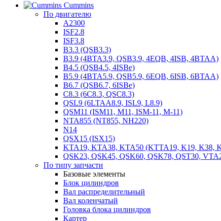
Cummins
По двигателю
A2300
ISF2.8
ISF3.8
B3.3 (QSB3.3)
B3.9 (4BTA3.9, QSB3.9, 4EQB, 4ISB, 4BTAA)
B4.5 (QSB4.5, 4ISBe)
B5.9 (4BTA5.9, QSB5.9, 6EQB, 6ISB, 6BTAA)
B6.7 (QSB6.7, 6ISBe)
C8.3 (6C8.3, QSC8.3)
QSL9 (6LTAA8.9, ISL9, L8.9)
QSM11 (ISM11, M11, ISM-11, M-11)
NTA855 (NT855, NH220)
N14
QSX15 (ISX15)
KTA19, KTA38, KTA50 (KTTA19, K19, K38, K
QSK23, QSK45, QSK60, QSK78, QST30, VTA
По типу запчасти
Базовые элементы
Блок цилиндров
Вал распределительный
Вал коленчатый
Головка блока цилиндров
Картер