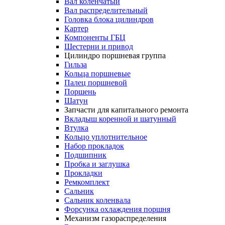
Вал коленчатый
Вал распределительный
Головка блока цилиндров
Картер
Компоненты ГБЦ
Шестерни и привод
Цилиндро поршневая группа
Гильза
Кольца поршневые
Палец поршневой
Поршень
Шатун
Запчасти для капитального ремонта
Вкладыш коренной и шатунный
Втулка
Кольцо уплотнительное
Набор прокладок
Подшипник
Пробка и заглушка
Прокладки
Ремкомплект
Сальник
Сальник коленвала
Форсунка охлаждения поршня
Механизм газораспределения