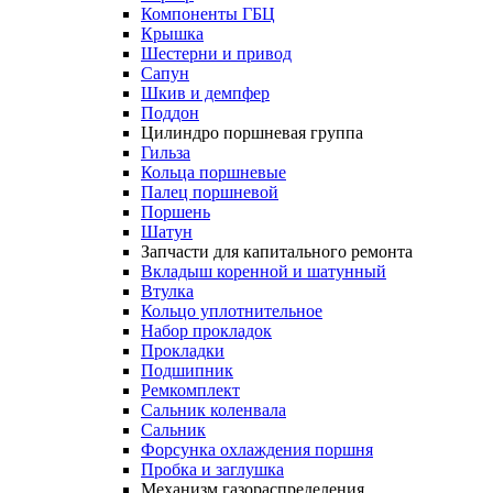
Компоненты ГБЦ
Крышка
Шестерни и привод
Сапун
Шкив и демпфер
Поддон
Цилиндро поршневая группа
Гильза
Кольца поршневые
Палец поршневой
Поршень
Шатун
Запчасти для капитального ремонта
Вкладыш коренной и шатунный
Втулка
Кольцо уплотнительное
Набор прокладок
Прокладки
Подшипник
Ремкомплект
Сальник коленвала
Сальник
Форсунка охлаждения поршня
Пробка и заглушка
Механизм газораспределения