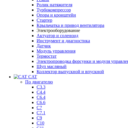
Ролик натяжителя
Турбокомпрессор
Опора и кронштейн
Стартер
Крыльчатка и привод вентилятора
Электрооборудование
Актуатор и соленоид
Инструмент и диагностика
Датчик
Модуль управления
Термостат
Электропроводка форсунки и модуля управле
Щуп масляный
Коллектор выпускной и впускной
CAT
По двигателю
C3.3
C4.4
C6.4
C6.6
C7
C7.1
C9
C10