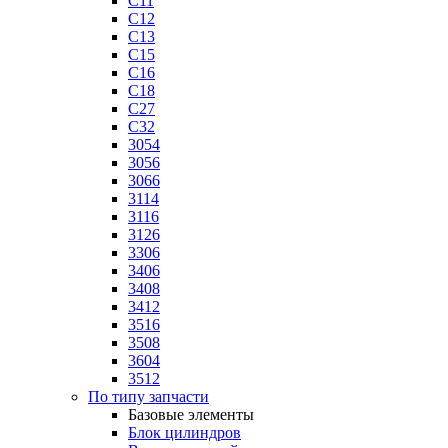
C11
C12
C13
C15
C16
C18
C27
C32
3054
3056
3066
3114
3116
3126
3306
3406
3408
3412
3516
3508
3604
3512
По типу запчасти
Базовые элементы
Блок цилиндров