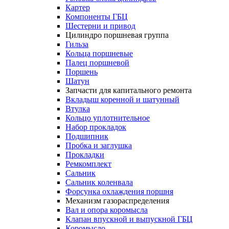
Картер
Компоненты ГБЦ
Шестерни и привод
Цилиндро поршневая группа
Гильза
Кольца поршневые
Палец поршневой
Поршень
Шатун
Запчасти для капитального ремонта
Вкладыш коренной и шатунный
Втулка
Кольцо уплотнительное
Набор прокладок
Подшипник
Пробка и заглушка
Прокладки
Ремкомплект
Сальник
Сальник коленвала
Форсунка охлаждения поршня
Механизм газораспределения
Вал и опора коромысла
Клапан впускной и выпускной ГБЦ
Коромысло