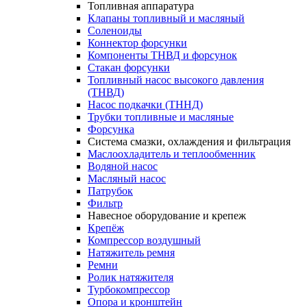
Топливная аппаратура
Клапаны топливный и масляный
Соленоиды
Коннектор форсунки
Компоненты ТНВД и форсунок
Стакан форсунки
Топливный насос высокого давления
(ТНВД)
Насос подкачки (ТННД)
Трубки топливные и масляные
Форсунка
Система смазки, охлаждения и фильтрация
Маслоохладитель и теплообменник
Водяной насос
Масляный насос
Патрубок
Фильтр
Навесное оборудование и крепеж
Крепёж
Компрессор воздушный
Натяжитель ремня
Ремни
Ролик натяжителя
Турбокомпрессор
Опора и кронштейн