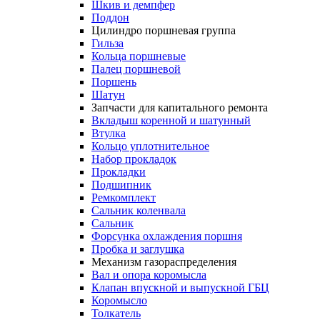
Шкив и демпфер
Поддон
Цилиндро поршневая группа
Гильза
Кольца поршневые
Палец поршневой
Поршень
Шатун
Запчасти для капитального ремонта
Вкладыш коренной и шатунный
Втулка
Кольцо уплотнительное
Набор прокладок
Прокладки
Подшипник
Ремкомплект
Сальник коленвала
Сальник
Форсунка охлаждения поршня
Пробка и заглушка
Механизм газораспределения
Вал и опора коромысла
Клапан впускной и выпускной ГБЦ
Коромысло
Толкатель