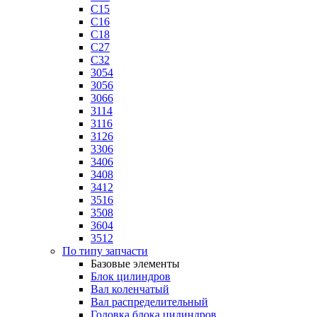
C15
C16
C18
C27
C32
3054
3056
3066
3114
3116
3126
3306
3406
3408
3412
3516
3508
3604
3512
По типу запчасти
Базовые элементы
Блок цилиндров
Вал коленчатый
Вал распределительный
Головка блока цилиндров