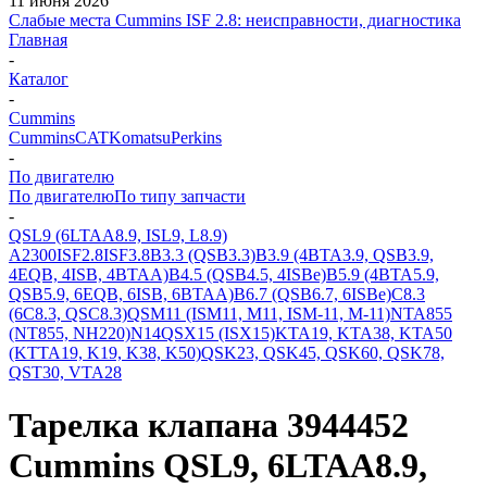
11 июня 2026
Слабые места Cummins ISF 2.8: неисправности, диагностика
Главная
-
Каталог
-
Cummins
Cummins
CAT
Komatsu
Perkins
-
По двигателю
По двигателю
По типу запчасти
-
QSL9 (6LTAA8.9, ISL9, L8.9)
A2300
ISF2.8
ISF3.8
B3.3 (QSB3.3)
B3.9 (4BTA3.9, QSB3.9,
4EQB, 4ISB, 4BTAA)
B4.5 (QSB4.5, 4ISBe)
B5.9 (4BTA5.9,
QSB5.9, 6EQB, 6ISB, 6BTAA)
B6.7 (QSB6.7, 6ISBe)
C8.3
(6C8.3, QSC8.3)
QSM11 (ISM11, M11, ISM-11, M-11)
NTA855
(NT855, NH220)
N14
QSX15 (ISX15)
KTA19, KTA38, KTA50
(KTTA19, K19, K38, K50)
QSK23, QSK45, QSK60, QSK78,
QST30, VTA28
Тарелка клапана 3944452
Cummins QSL9, 6LTAA8.9,