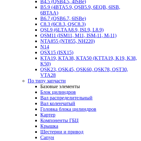
B4.5 (QSB4.5, 4ISBe)
B5.9 (4BTA5.9, QSB5.9, 6EQB, 6ISB,
6BTAA)
B6.7 (QSB6.7, 6ISBe)
C8.3 (6C8.3, QSC8.3)
QSL9 (6LTAA8.9, ISL9, L8.9)
QSM11 (ISM11, M11, ISM-11, M-11)
NTA855 (NT855, NH220)
N14
QSX15 (ISX15)
KTA19, KTA38, KTA50 (KTTA19, K19, K38,
K50)
QSK23, QSK45, QSK60, QSK78, QST30,
VTA28
По типу запчасти
Базовые элементы
Блок цилиндров
Вал распределительный
Вал коленчатый
Головка блока цилиндров
Картер
Компоненты ГБЦ
Крышка
Шестерни и привод
Сапун