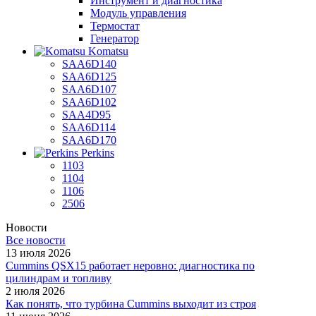
Инструмент и диагностика
Модуль управления
Термостат
Генератор
Komatsu
SAA6D140
SAA6D125
SAA6D107
SAA6D102
SAA4D95
SAA6D114
SAA6D170
Perkins
1103
1104
1106
2506
Новости
Все новости
13 июля 2026
Cummins QSX15 работает неровно: диагностика по
цилиндрам и топливу
2 июля 2026
Как понять, что турбина Cummins выходит из строя