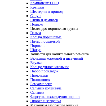
Компоненты ГБЦ
Крышка
Шестерни и привод
Сапун
Шкив и демпфер
Поддон
Цилиндро поршневая группа
Гильза
Кольца поршневые
Палец поршневой
Поршень
Шатун
Запчасти для капитального ремонта
Вкладыш коренной и шатунный
Втулка
Кольцо уплотнительное
Набор прокладок
Прокладки
Подшипник
Ремкомплект
Сальник коленвала
Сальник
Форсунка охлаждения поршня
Пробка и заглушка
Механизм газораспределения