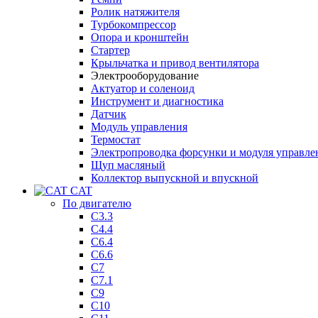
Ролик натяжителя
Турбокомпрессор
Опора и кронштейн
Стартер
Крыльчатка и привод вентилятора
Электрооборудование
Актуатор и соленоид
Инструмент и диагностика
Датчик
Модуль управления
Термостат
Электропроводка форсунки и модуля управле
Щуп масляный
Коллектор выпускной и впускной
CAT
По двигателю
C3.3
C4.4
C6.4
C6.6
C7
C7.1
C9
C10