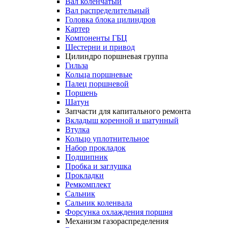
Вал коленчатый
Вал распределительный
Головка блока цилиндров
Картер
Компоненты ГБЦ
Шестерни и привод
Цилиндро поршневая группа
Гильза
Кольца поршневые
Палец поршневой
Поршень
Шатун
Запчасти для капитального ремонта
Вкладыш коренной и шатунный
Втулка
Кольцо уплотнительное
Набор прокладок
Подшипник
Пробка и заглушка
Прокладки
Ремкомплект
Сальник
Сальник коленвала
Форсунка охлаждения поршня
Механизм газораспределения