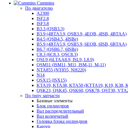
Cummins
По двигателю
A2300
ISF2.8
ISF3.8
B3.3 (QSB3.3)
B3.9 (4BTA3.9, QSB3.9, 4EQB, 4ISB, 4BTAA)
B4.5 (QSB4.5, 4ISBe)
B5.9 (4BTA5.9, QSB5.9, 6EQB, 6ISB, 6BTAA)
B6.7 (QSB6.7, 6ISBe)
C8.3 (6C8.3, QSC8.3)
QSL9 (6LTAA8.9, ISL9, L8.9)
QSM11 (ISM11, M11, ISM-11, M-11)
NTA855 (NT855, NH220)
N14
QSX15 (ISX15)
KTA19, KTA38, KTA50 (KTTA19, K19, K38, K
QSK23, QSK45, QSK60, QSK78, QST30, VTA
По типу запчасти
Базовые элементы
Блок цилиндров
Вал распределительный
Вал коленчатый
Головка блока цилиндров
Картер