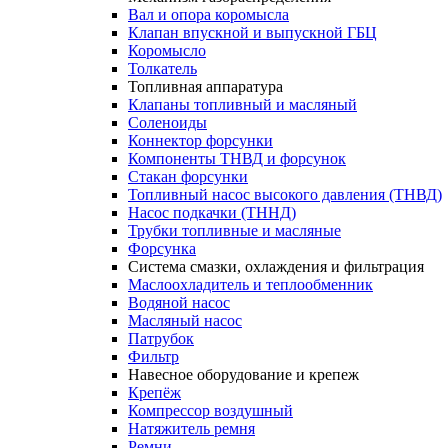
Вал и опора коромысла
Клапан впускной и выпускной ГБЦ
Коромысло
Толкатель
Топливная аппаратура
Клапаны топливный и масляный
Соленоиды
Коннектор форсунки
Компоненты ТНВД и форсунок
Стакан форсунки
Топливный насос высокого давления (ТНВД)
Насос подкачки (ТННД)
Трубки топливные и масляные
Форсунка
Система смазки, охлаждения и фильтрация
Маслоохладитель и теплообменник
Водяной насос
Масляный насос
Патрубок
Фильтр
Навесное оборудование и крепеж
Крепёж
Компрессор воздушный
Натяжитель ремня
Ремни