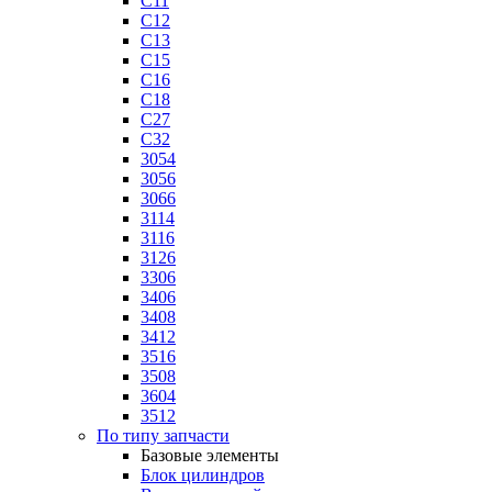
C11
C12
C13
C15
C16
C18
C27
C32
3054
3056
3066
3114
3116
3126
3306
3406
3408
3412
3516
3508
3604
3512
По типу запчасти
Базовые элементы
Блок цилиндров