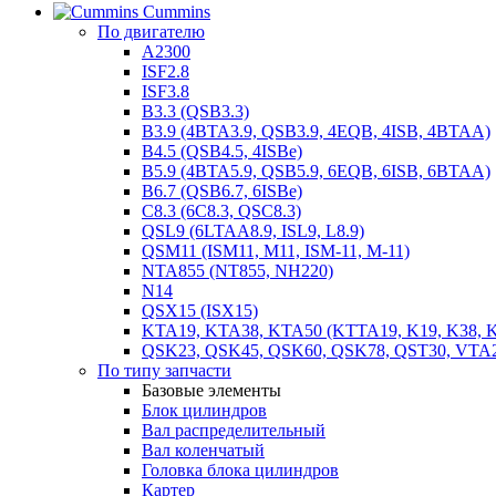
Cummins
По двигателю
A2300
ISF2.8
ISF3.8
B3.3 (QSB3.3)
B3.9 (4BTA3.9, QSB3.9, 4EQB, 4ISB, 4BTAA)
B4.5 (QSB4.5, 4ISBe)
B5.9 (4BTA5.9, QSB5.9, 6EQB, 6ISB, 6BTAA)
B6.7 (QSB6.7, 6ISBe)
C8.3 (6C8.3, QSC8.3)
QSL9 (6LTAA8.9, ISL9, L8.9)
QSM11 (ISM11, M11, ISM-11, M-11)
NTA855 (NT855, NH220)
N14
QSX15 (ISX15)
KTA19, KTA38, KTA50 (KTTA19, K19, K38, K
QSK23, QSK45, QSK60, QSK78, QST30, VTA
По типу запчасти
Базовые элементы
Блок цилиндров
Вал распределительный
Вал коленчатый
Головка блока цилиндров
Картер