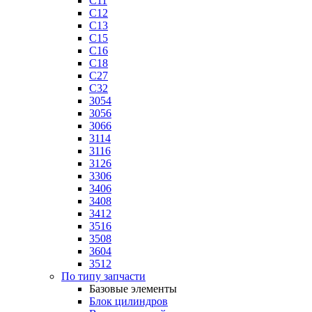
C11
C12
C13
C15
C16
C18
C27
C32
3054
3056
3066
3114
3116
3126
3306
3406
3408
3412
3516
3508
3604
3512
По типу запчасти
Базовые элементы
Блок цилиндров