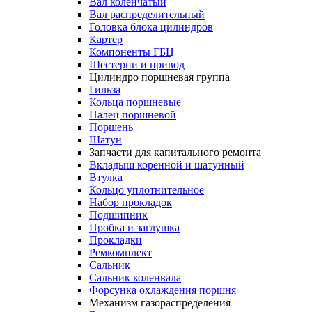
Вал коленчатый
Вал распределительный
Головка блока цилиндров
Картер
Компоненты ГБЦ
Шестерни и привод
Цилиндро поршневая группа
Гильза
Кольца поршневые
Палец поршневой
Поршень
Шатун
Запчасти для капитального ремонта
Вкладыш коренной и шатунный
Втулка
Кольцо уплотнительное
Набор прокладок
Подшипник
Пробка и заглушка
Прокладки
Ремкомплект
Сальник
Сальник коленвала
Форсунка охлаждения поршня
Механизм газораспределения