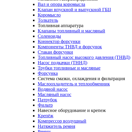
Вал и опора коромысла
Клапан впускной и выпускной ГБЦ
Коромысло
Толкатель
Топливная аппаратура
Клапаны топливный и масляный
Соленоиды
Коннектор форсунки
Компоненты ТНВД и форсунок
Стакан форсунки
Топливный насос высокого давления (ТНВД)
Насос подкачки (ТННД)
Трубки топливные и масляные
Форсунка
Система смазки, охлаждения и фильтрация
Маслоохладитель и теплообменник
Водяной насос
Масляный насос
Патрубок
Фильтр
Навесное оборудование и крепеж
Крепёж
Компрессор воздушный
Натяжитель ремня
Ремни