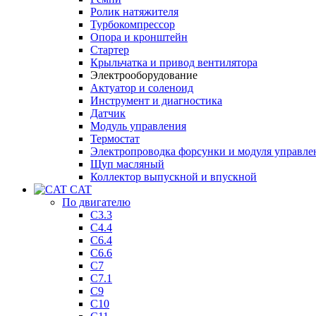
Ролик натяжителя
Турбокомпрессор
Опора и кронштейн
Стартер
Крыльчатка и привод вентилятора
Электрооборудование
Актуатор и соленоид
Инструмент и диагностика
Датчик
Модуль управления
Термостат
Электропроводка форсунки и модуля управле
Щуп масляный
Коллектор выпускной и впускной
CAT
По двигателю
C3.3
C4.4
C6.4
C6.6
C7
C7.1
C9
C10