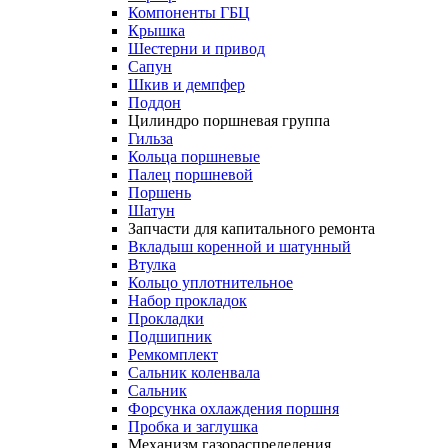
Компоненты ГБЦ
Крышка
Шестерни и привод
Сапун
Шкив и демпфер
Поддон
Цилиндро поршневая группа
Гильза
Кольца поршневые
Палец поршневой
Поршень
Шатун
Запчасти для капитального ремонта
Вкладыш коренной и шатунный
Втулка
Кольцо уплотнительное
Набор прокладок
Прокладки
Подшипник
Ремкомплект
Сальник коленвала
Сальник
Форсунка охлаждения поршня
Пробка и заглушка
Механизм газораспределения