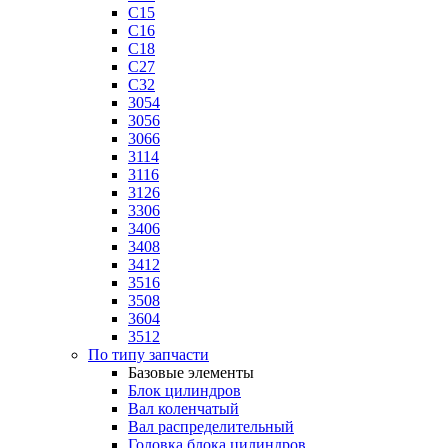
C15
C16
C18
C27
C32
3054
3056
3066
3114
3116
3126
3306
3406
3408
3412
3516
3508
3604
3512
По типу запчасти
Базовые элементы
Блок цилиндров
Вал коленчатый
Вал распределительный
Головка блока цилиндров