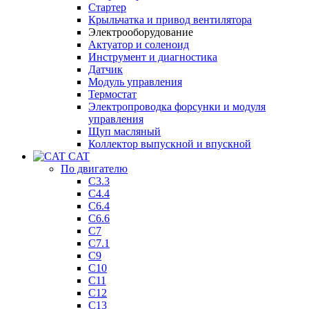
Стартер
Крыльчатка и привод вентилятора
Электрооборудование
Актуатор и соленоид
Инструмент и диагностика
Датчик
Модуль управления
Термостат
Электропроводка форсунки и модуля
управления
Щуп масляный
Коллектор выпускной и впускной
CAT
По двигателю
C3.3
C4.4
C6.4
C6.6
C7
C7.1
C9
C10
C11
C12
C13