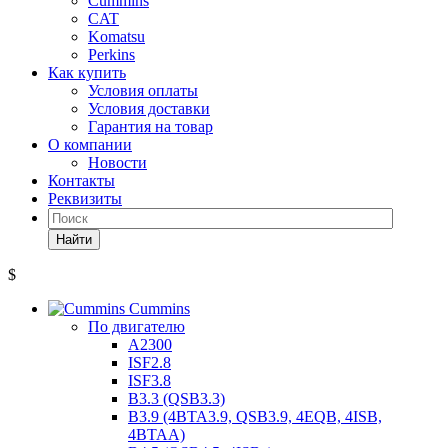
Cummins
CAT
Komatsu
Perkins
Как купить
Условия оплаты
Условия доставки
Гарантия на товар
О компании
Новости
Контакты
Реквизиты
Найти
$
Cummins
По двигателю
A2300
ISF2.8
ISF3.8
B3.3 (QSB3.3)
B3.9 (4BTA3.9, QSB3.9, 4EQB, 4ISB,
4BTAA)