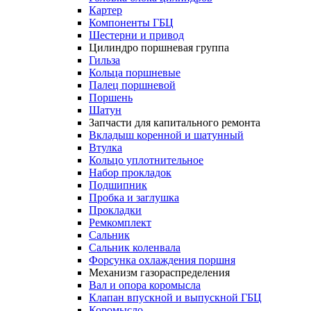
Картер
Компоненты ГБЦ
Шестерни и привод
Цилиндро поршневая группа
Гильза
Кольца поршневые
Палец поршневой
Поршень
Шатун
Запчасти для капитального ремонта
Вкладыш коренной и шатунный
Втулка
Кольцо уплотнительное
Набор прокладок
Подшипник
Пробка и заглушка
Прокладки
Ремкомплект
Сальник
Сальник коленвала
Форсунка охлаждения поршня
Механизм газораспределения
Вал и опора коромысла
Клапан впускной и выпускной ГБЦ
Коромысло