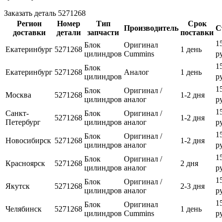
Заказать деталь 5271268
Регион
Номер
Тип
Срок
Производитель
С
доставки
детали
запчасти
поставки
1
Блок
Оригинал
Екатеринбург
5271268
1 день
цилиндров
Cummins
р
1
Блок
Екатеринбург
5271268
Аналог
1 день
цилиндров
р
1
Блок
Оригинал /
Москва
5271268
1-2 дня
цилиндров
аналог
р
1
Санкт-
Блок
Оригинал /
5271268
1-2 дня
Петербург
цилиндров
аналог
р
1
Блок
Оригинал /
Новосибирск
5271268
1-2 дня
цилиндров
аналог
р
1
Блок
Оригинал /
Красноярск
5271268
2 дня
цилиндров
аналог
р
1
Блок
Оригинал /
Якутск
5271268
2-3 дня
цилиндров
аналог
р
1
Блок
Оригинал
Челябинск
5271268
1 день
цилиндров
Cummins
р