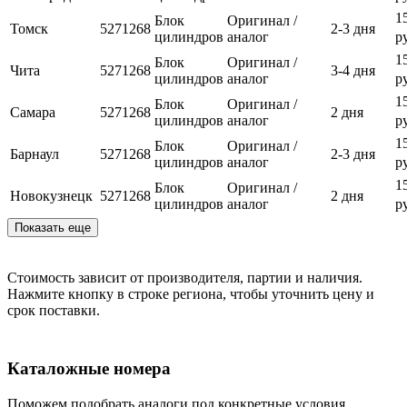
1
Блок
Оригинал /
Томск
5271268
2-3 дня
цилиндров
аналог
р
1
Блок
Оригинал /
Чита
5271268
3-4 дня
цилиндров
аналог
р
1
Блок
Оригинал /
Самара
5271268
2 дня
цилиндров
аналог
р
1
Блок
Оригинал /
Барнаул
5271268
2-3 дня
цилиндров
аналог
р
1
Блок
Оригинал /
Новокузнецк
5271268
2 дня
цилиндров
аналог
р
Показать еще
Стоимость зависит от производителя, партии и наличия.
Нажмите кнопку в строке региона, чтобы уточнить цену и
срок поставки.
Каталожные номера
Поможем подобрать аналоги под конкретные условия