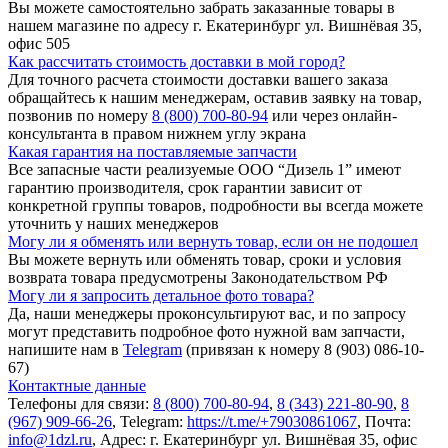
Вы можете самостоятельно забрать заказанные товары в
нашем магазине по адресу г. Екатеринбург ул. Вишнёвая 35,
офис 505
Как рассчитать стоимость доставки в мой город?
Для точного расчета стоимости доставки вашего заказа
обращайтесь к нашим менеджерам, оставив заявку на товар,
позвонив по номеру
8 (800) 700-80-94
или через онлайн-
консультанта в правом нижнем углу экрана
Какая гарантия на поставляемые запчасти
Все запасные части реализуемые ООО “Дизель 1” имеют
гарантию производителя, срок гарантии зависит от
конкретной группы товаров, подробности вы всегда можете
уточнить у наших менеджеров
Могу ли я обменять или вернуть товар, если он не подошел
Вы можете вернуть или обменять товар, сроки и условия
возврата товара предусмотрены Законодательством РФ
Могу ли я запросить детальное фото товара?
Да, наши менеджеры проконсультируют вас, и по запросу
могут представить подробное фото нужной вам запчасти,
напишите нам в
Telegram
(привязан к номеру 8 (903) 086-10-
67)
Контактные данные
Телефоны для связи:
8 (800) 700-80-94
,
8 (343) 221-80-90
,
8
(967) 909-66-26
, Telegram:
https://t.me/+79030861067
, Почта:
info@1dzl.ru
, Адрес: г. Екатеринбург ул. Вишнёвая 35, офис