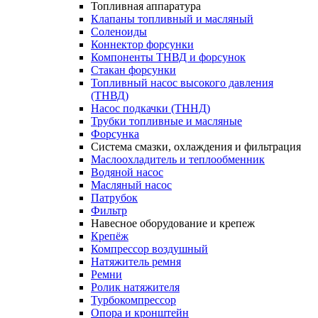
Топливная аппаратура
Клапаны топливный и масляный
Соленоиды
Коннектор форсунки
Компоненты ТНВД и форсунок
Стакан форсунки
Топливный насос высокого давления
(ТНВД)
Насос подкачки (ТННД)
Трубки топливные и масляные
Форсунка
Система смазки, охлаждения и фильтрация
Маслоохладитель и теплообменник
Водяной насос
Масляный насос
Патрубок
Фильтр
Навесное оборудование и крепеж
Крепёж
Компрессор воздушный
Натяжитель ремня
Ремни
Ролик натяжителя
Турбокомпрессор
Опора и кронштейн