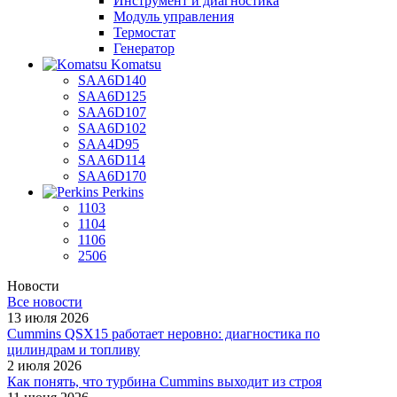
Инструмент и диагностика
Модуль управления
Термостат
Генератор
Komatsu
SAA6D140
SAA6D125
SAA6D107
SAA6D102
SAA4D95
SAA6D114
SAA6D170
Perkins
1103
1104
1106
2506
Новости
Все новости
13 июля 2026
Cummins QSX15 работает неровно: диагностика по
цилиндрам и топливу
2 июля 2026
Как понять, что турбина Cummins выходит из строя