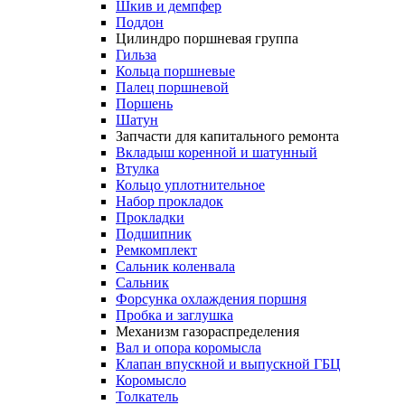
Шкив и демпфер
Поддон
Цилиндро поршневая группа
Гильза
Кольца поршневые
Палец поршневой
Поршень
Шатун
Запчасти для капитального ремонта
Вкладыш коренной и шатунный
Втулка
Кольцо уплотнительное
Набор прокладок
Прокладки
Подшипник
Ремкомплект
Сальник коленвала
Сальник
Форсунка охлаждения поршня
Пробка и заглушка
Механизм газораспределения
Вал и опора коромысла
Клапан впускной и выпускной ГБЦ
Коромысло
Толкатель