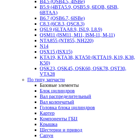
B4.5 (QSB4.5, 4ISBe)
B5.9 (4BTA5.9, QSB5.9, 6EQB, 6ISB,
6BTAA)
B6.7 (QSB6.7, 6ISBe)
C8.3 (6C8.3, QSC8.3)
QSL9 (6LTAA8.9, ISL9, L8.9)
QSM11 (ISM11, M11, ISM-11, M-11)
NTA855 (NT855, NH220)
N14
QSX15 (ISX15)
KTA19, KTA38, KTA50 (KTTA19, K19, K38,
K50)
QSK23, QSK45, QSK60, QSK78, QST30,
VTA28
По типу запчасти
Базовые элементы
Блок цилиндров
Вал распределительный
Вал коленчатый
Головка блока цилиндров
Картер
Компоненты ГБЦ
Крышка
Шестерни и привод
Сапун