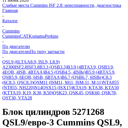
11 июня 2026
Слабые места Cummins ISF 2.8: неисправности, диагностика
Главная
-
Каталог
-
Cummins
Cummins
CAT
Komatsu
Perkins
-
По двигателю
По двигателю
По типу запчасти
-
QSL9 (6LTAA8.9, ISL9, L8.9)
A2300
ISF2.8
ISF3.8
B3.3 (QSB3.3)
B3.9 (4BTA3.9, QSB3.9,
4EQB, 4ISB, 4BTAA)
B4.5 (QSB4.5, 4ISBe)
B5.9 (4BTA5.9,
QSB5.9, 6EQB, 6ISB, 6BTAA)
B6.7 (QSB6.7, 6ISBe)
C8.3
(6C8.3, QSC8.3)
QSM11 (ISM11, M11, ISM-11, M-11)
NTA855
(NT855, NH220)
N14
QSX15 (ISX15)
KTA19, KTA38, KTA50
(KTTA19, K19, K38, K50)
QSK23, QSK45, QSK60, QSK78,
QST30, VTA28
Блок цилиндров 5271268
QSL9/евро-3 Cummins QSL9,