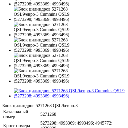
Блок цилиндров 5271268 QSL9/евро-3
Каталожный
5271268
номер
5273298; 4993369; 4993496; 4945772;
Кросс номера