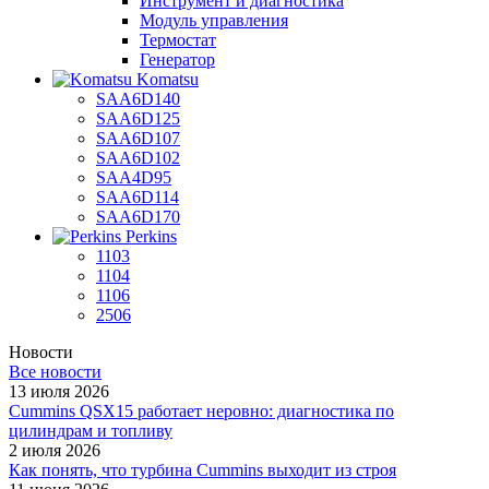
Инструмент и диагностика
Модуль управления
Термостат
Генератор
Komatsu
SAA6D140
SAA6D125
SAA6D107
SAA6D102
SAA4D95
SAA6D114
SAA6D170
Perkins
1103
1104
1106
2506
Новости
Все новости
13 июля 2026
Cummins QSX15 работает неровно: диагностика по
цилиндрам и топливу
2 июля 2026
Как понять, что турбина Cummins выходит из строя