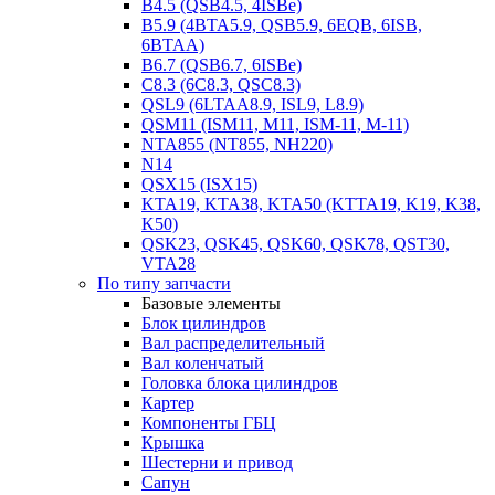
B4.5 (QSB4.5, 4ISBe)
B5.9 (4BTA5.9, QSB5.9, 6EQB, 6ISB,
6BTAA)
B6.7 (QSB6.7, 6ISBe)
C8.3 (6C8.3, QSC8.3)
QSL9 (6LTAA8.9, ISL9, L8.9)
QSM11 (ISM11, M11, ISM-11, M-11)
NTA855 (NT855, NH220)
N14
QSX15 (ISX15)
KTA19, KTA38, KTA50 (KTTA19, K19, K38,
K50)
QSK23, QSK45, QSK60, QSK78, QST30,
VTA28
По типу запчасти
Базовые элементы
Блок цилиндров
Вал распределительный
Вал коленчатый
Головка блока цилиндров
Картер
Компоненты ГБЦ
Крышка
Шестерни и привод
Сапун