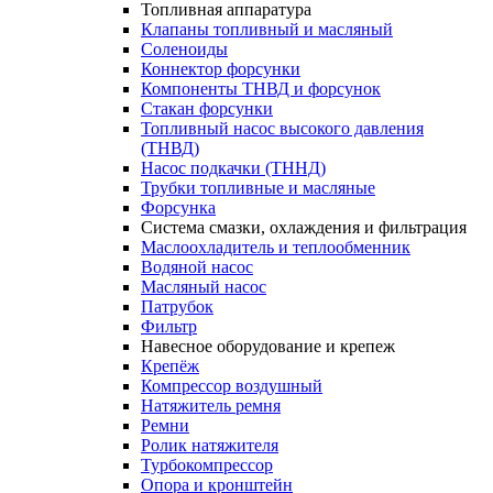
Топливная аппаратура
Клапаны топливный и масляный
Соленоиды
Коннектор форсунки
Компоненты ТНВД и форсунок
Стакан форсунки
Топливный насос высокого давления
(ТНВД)
Насос подкачки (ТННД)
Трубки топливные и масляные
Форсунка
Система смазки, охлаждения и фильтрация
Маслоохладитель и теплообменник
Водяной насос
Масляный насос
Патрубок
Фильтр
Навесное оборудование и крепеж
Крепёж
Компрессор воздушный
Натяжитель ремня
Ремни
Ролик натяжителя
Турбокомпрессор
Опора и кронштейн