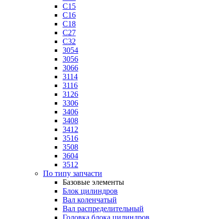
C15
C16
C18
C27
C32
3054
3056
3066
3114
3116
3126
3306
3406
3408
3412
3516
3508
3604
3512
По типу запчасти
Базовые элементы
Блок цилиндров
Вал коленчатый
Вал распределительный
Головка блока цилиндров