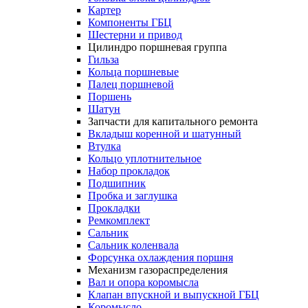
Картер
Компоненты ГБЦ
Шестерни и привод
Цилиндро поршневая группа
Гильза
Кольца поршневые
Палец поршневой
Поршень
Шатун
Запчасти для капитального ремонта
Вкладыш коренной и шатунный
Втулка
Кольцо уплотнительное
Набор прокладок
Подшипник
Пробка и заглушка
Прокладки
Ремкомплект
Сальник
Сальник коленвала
Форсунка охлаждения поршня
Механизм газораспределения
Вал и опора коромысла
Клапан впускной и выпускной ГБЦ
Коромысло