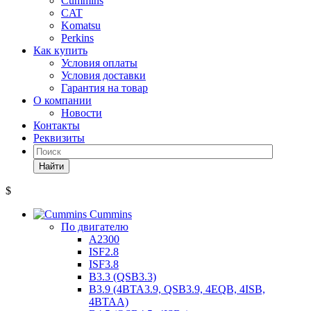
Cummins
CAT
Komatsu
Perkins
Как купить
Условия оплаты
Условия доставки
Гарантия на товар
О компании
Новости
Контакты
Реквизиты
Найти
$
Cummins
По двигателю
A2300
ISF2.8
ISF3.8
B3.3 (QSB3.3)
B3.9 (4BTA3.9, QSB3.9, 4EQB, 4ISB,
4BTAA)