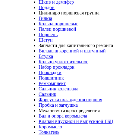
Шкив и демпфер
Поддон
Цилиндро поршневая группа
Гильза
Кольца поршневые
Палец поршневой
Поршень
Шатун
Запчасти для капитального ремонта
Вкладыш коренной и шатунный
Втулка
Кольцо уплотнительное
Набор прокладок
Прокладки
Подшипник
Ремкомплект
Сальник коленвала
Сальник
Форсунка охлаждения поршня
Пробка и заглушка
Механизм газораспределения
Вал и опора коромысла
Клапан впускной и выпускной ГБЦ
Коромысло
Толкатель