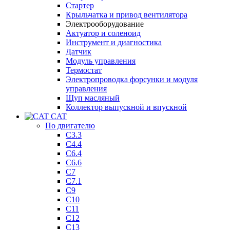
Стартер
Крыльчатка и привод вентилятора
Электрооборудование
Актуатор и соленоид
Инструмент и диагностика
Датчик
Модуль управления
Термостат
Электропроводка форсунки и модуля
управления
Щуп масляный
Коллектор выпускной и впускной
CAT
По двигателю
C3.3
C4.4
C6.4
C6.6
C7
C7.1
C9
C10
C11
C12
C13