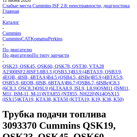
11 июня 2026
Слабые места Cummins ISF 2.8: неисправности, диагностика
Главная
-
Каталог
-
Cummins
Cummins
CAT
Komatsu
Perkins
-
По двигателю
По двигателю
По типу запчасти
-
QSK23, QSK45, QSK60, QSK78, QST30, VTA28
A2300
ISF2.8
ISF3.8
B3.3 (QSB3.3)
B3.9 (4BTA3.9, QSB3.9,
4EQB, 4ISB, 4BTAA)
B4.5 (QSB4.5, 4ISBe)
B5.9 (4BTA5.9,
QSB5.9, 6EQB, 6ISB, 6BTAA)
B6.7 (QSB6.7, 6ISBe)
C8.3
(6C8.3, QSC8.3)
QSL9 (6LTAA8.9, ISL9, L8.9)
QSM11 (ISM11,
M11, ISM-11, M-11)
NTA855 (NT855, NH220)
N14
QSX15
(ISX15)
KTA19, KTA38, KTA50 (KTTA19, K19, K38, K50)
Трубка подачи топлива
3093370 Cummins QSK19,
QSK23, QSK45, QSK60,