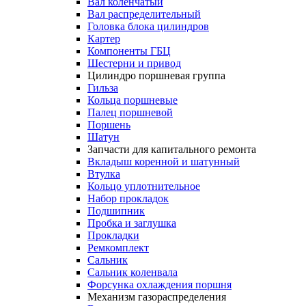
Вал коленчатый
Вал распределительный
Головка блока цилиндров
Картер
Компоненты ГБЦ
Шестерни и привод
Цилиндро поршневая группа
Гильза
Кольца поршневые
Палец поршневой
Поршень
Шатун
Запчасти для капитального ремонта
Вкладыш коренной и шатунный
Втулка
Кольцо уплотнительное
Набор прокладок
Подшипник
Пробка и заглушка
Прокладки
Ремкомплект
Сальник
Сальник коленвала
Форсунка охлаждения поршня
Механизм газораспределения