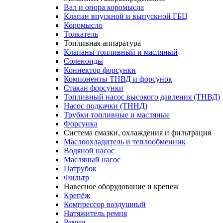
Вал и опора коромысла
Клапан впускной и выпускной ГБЦ
Коромысло
Толкатель
Топливная аппаратура
Клапаны топливный и масляный
Соленоиды
Коннектор форсунки
Компоненты ТНВД и форсунок
Стакан форсунки
Топливный насос высокого давления (ТНВД)
Насос подкачки (ТННД)
Трубки топливные и масляные
Форсунка
Система смазки, охлаждения и фильтрация
Маслоохладитель и теплообменник
Водяной насос
Масляный насос
Патрубок
Фильтр
Навесное оборудование и крепеж
Крепёж
Компрессор воздушный
Натяжитель ремня
Ремни