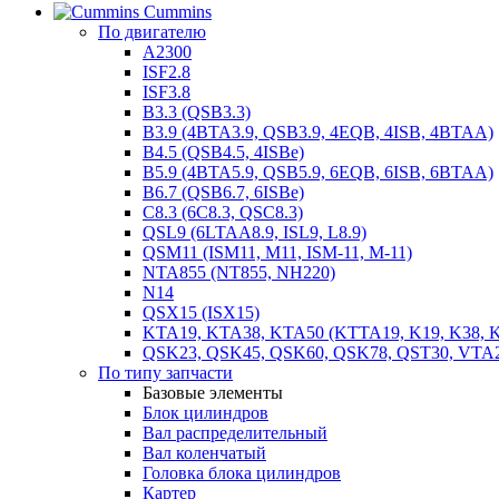
Cummins
По двигателю
A2300
ISF2.8
ISF3.8
B3.3 (QSB3.3)
B3.9 (4BTA3.9, QSB3.9, 4EQB, 4ISB, 4BTAA)
B4.5 (QSB4.5, 4ISBe)
B5.9 (4BTA5.9, QSB5.9, 6EQB, 6ISB, 6BTAA)
B6.7 (QSB6.7, 6ISBe)
C8.3 (6C8.3, QSC8.3)
QSL9 (6LTAA8.9, ISL9, L8.9)
QSM11 (ISM11, M11, ISM-11, M-11)
NTA855 (NT855, NH220)
N14
QSX15 (ISX15)
KTA19, KTA38, KTA50 (KTTA19, K19, K38, K
QSK23, QSK45, QSK60, QSK78, QST30, VTA
По типу запчасти
Базовые элементы
Блок цилиндров
Вал распределительный
Вал коленчатый
Головка блока цилиндров
Картер