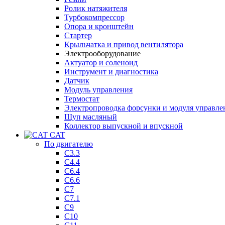
Ролик натяжителя
Турбокомпрессор
Опора и кронштейн
Стартер
Крыльчатка и привод вентилятора
Электрооборудование
Актуатор и соленоид
Инструмент и диагностика
Датчик
Модуль управления
Термостат
Электропроводка форсунки и модуля управле
Щуп масляный
Коллектор выпускной и впускной
CAT
По двигателю
C3.3
C4.4
C6.4
C6.6
C7
C7.1
C9
C10