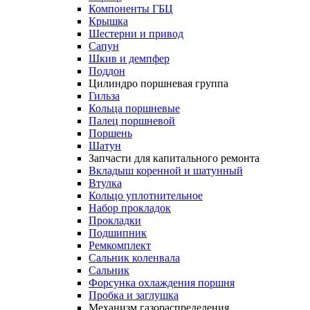
Компоненты ГБЦ
Крышка
Шестерни и привод
Сапун
Шкив и демпфер
Поддон
Цилиндро поршневая группа
Гильза
Кольца поршневые
Палец поршневой
Поршень
Шатун
Запчасти для капитального ремонта
Вкладыш коренной и шатунный
Втулка
Кольцо уплотнительное
Набор прокладок
Прокладки
Подшипник
Ремкомплект
Сальник коленвала
Сальник
Форсунка охлаждения поршня
Пробка и заглушка
Механизм газораспределения