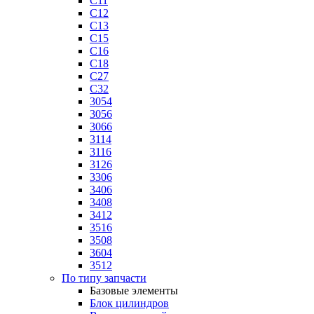
C11
C12
C13
C15
C16
C18
C27
C32
3054
3056
3066
3114
3116
3126
3306
3406
3408
3412
3516
3508
3604
3512
По типу запчасти
Базовые элементы
Блок цилиндров