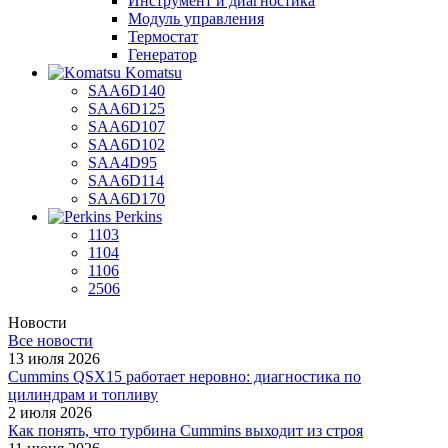
Инструмент и диагностика
Модуль управления
Термостат
Генератор
Komatsu
SAA6D140
SAA6D125
SAA6D107
SAA6D102
SAA4D95
SAA6D114
SAA6D170
Perkins
1103
1104
1106
2506
Новости
Все новости
13 июля 2026
Cummins QSX15 работает неровно: диагностика по
цилиндрам и топливу
2 июля 2026
Как понять, что турбина Cummins выходит из строя