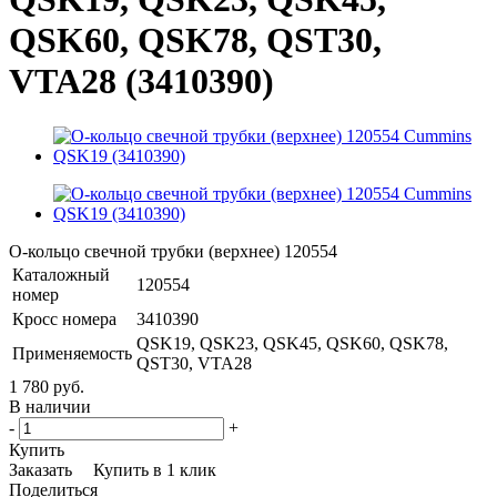
QSK60, QSK78, QST30,
VTA28 (3410390)
О-кольцо свечной трубки (верхнее) 120554
Каталожный
120554
номер
Кросс номера
3410390
QSK19, QSK23, QSK45, QSK60, QSK78,
Применяемость
QST30, VTA28
1 780 руб.
В наличии
-
+
Купить
Заказать
Купить в 1 клик
Поделиться