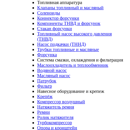
Топливная аппаратура
Клапаны топливный и масляный
Соленоиды
Коннектор форсунки
Компоненты ТНВД и форсунок
Стакан форсунки
Топливный насос высокого давления
(ТНВД)
Насос подкачки (ТННД)
Трубки топливные и масляные
Форсунка
Система смазки, охлаждения и фильтрация
Маслоохладитель и теплообменник
Водяной насос
Масляный насос
Патрубок
Фильтр
Навесное оборудование и крепеж
Крепёж
Компрессор воздушный
Натяжитель ремня
Ремни
Ролик натяжителя
Турбокомпрессор
Опора и кронштейн