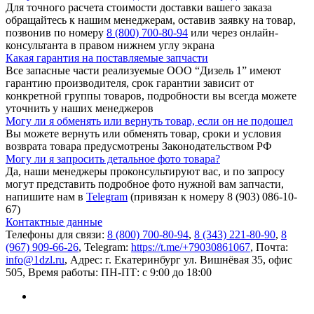
Для точного расчета стоимости доставки вашего заказа
обращайтесь к нашим менеджерам, оставив заявку на товар,
позвонив по номеру
8 (800) 700-80-94
или через онлайн-
консультанта в правом нижнем углу экрана
Какая гарантия на поставляемые запчасти
Все запасные части реализуемые ООО “Дизель 1” имеют
гарантию производителя, срок гарантии зависит от
конкретной группы товаров, подробности вы всегда можете
уточнить у наших менеджеров
Могу ли я обменять или вернуть товар, если он не подошел
Вы можете вернуть или обменять товар, сроки и условия
возврата товара предусмотрены Законодательством РФ
Могу ли я запросить детальное фото товара?
Да, наши менеджеры проконсультируют вас, и по запросу
могут представить подробное фото нужной вам запчасти,
напишите нам в
Telegram
(привязан к номеру 8 (903) 086-10-
67)
Контактные данные
Телефоны для связи:
8 (800) 700-80-94
,
8 (343) 221-80-90
,
8
(967) 909-66-26
, Telegram:
https://t.me/+79030861067
, Почта:
info@1dzl.ru
, Адрес: г. Екатеринбург ул. Вишнёвая 35, офис
505, Время работы: ПН-ПТ: с 9:00 до 18:00