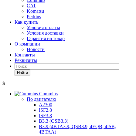
Cummins
CAT
Komatsu
Perkins
Как купить
Условия оплаты
Условия доставки
Гарантия на товар
О компании
Новости
Контакты
Реквизиты
Найти
$
Cummins
По двигателю
A2300
ISF2.8
ISF3.8
B3.3 (QSB3.3)
B3.9 (4BTA3.9, QSB3.9, 4EQB, 4ISB,
4BTAA)