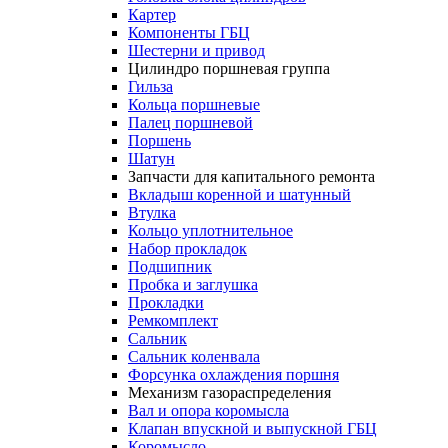
Картер
Компоненты ГБЦ
Шестерни и привод
Цилиндро поршневая группа
Гильза
Кольца поршневые
Палец поршневой
Поршень
Шатун
Запчасти для капитального ремонта
Вкладыш коренной и шатунный
Втулка
Кольцо уплотнительное
Набор прокладок
Подшипник
Пробка и заглушка
Прокладки
Ремкомплект
Сальник
Сальник коленвала
Форсунка охлаждения поршня
Механизм газораспределения
Вал и опора коромысла
Клапан впускной и выпускной ГБЦ
Коромысло