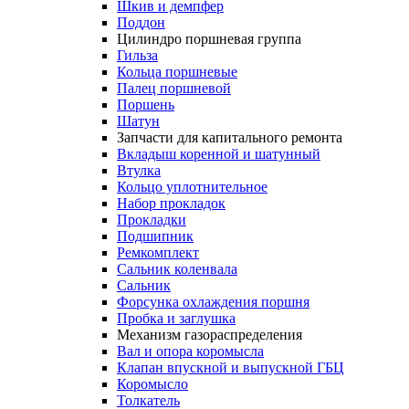
Шкив и демпфер
Поддон
Цилиндро поршневая группа
Гильза
Кольца поршневые
Палец поршневой
Поршень
Шатун
Запчасти для капитального ремонта
Вкладыш коренной и шатунный
Втулка
Кольцо уплотнительное
Набор прокладок
Прокладки
Подшипник
Ремкомплект
Сальник коленвала
Сальник
Форсунка охлаждения поршня
Пробка и заглушка
Механизм газораспределения
Вал и опора коромысла
Клапан впускной и выпускной ГБЦ
Коромысло
Толкатель