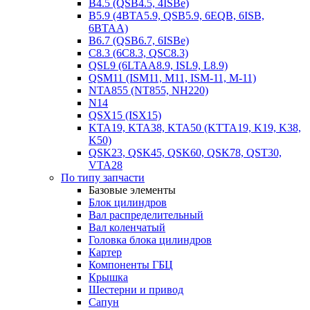
B4.5 (QSB4.5, 4ISBe)
B5.9 (4BTA5.9, QSB5.9, 6EQB, 6ISB,
6BTAA)
B6.7 (QSB6.7, 6ISBe)
C8.3 (6C8.3, QSC8.3)
QSL9 (6LTAA8.9, ISL9, L8.9)
QSM11 (ISM11, M11, ISM-11, M-11)
NTA855 (NT855, NH220)
N14
QSX15 (ISX15)
KTA19, KTA38, KTA50 (KTTA19, K19, K38,
K50)
QSK23, QSK45, QSK60, QSK78, QST30,
VTA28
По типу запчасти
Базовые элементы
Блок цилиндров
Вал распределительный
Вал коленчатый
Головка блока цилиндров
Картер
Компоненты ГБЦ
Крышка
Шестерни и привод
Сапун