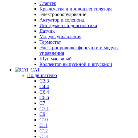
Стартер
Крыльчатка и привод вентилятора
Электрооборудование
Актуатор и соленоид
Инструмент и диагностика
Датчик
Модуль управления
Термостат
Электропроводка форсунки и модуля
управления
Щуп масляный
Коллектор выпускной и впускной
CAT
По двигателю
C3.3
C4.4
C6.4
C6.6
C7
C7.1
C9
C10
C11
C12
C13