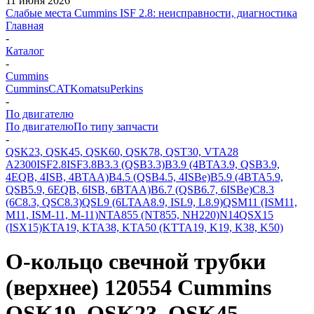
11 июня 2026
Слабые места Cummins ISF 2.8: неисправности, диагностика
Главная
-
Каталог
-
Cummins
Cummins
CAT
Komatsu
Perkins
-
По двигателю
По двигателю
По типу запчасти
-
QSK23, QSK45, QSK60, QSK78, QST30, VTA28
A2300
ISF2.8
ISF3.8
B3.3 (QSB3.3)
B3.9 (4BTA3.9, QSB3.9,
4EQB, 4ISB, 4BTAA)
B4.5 (QSB4.5, 4ISBe)
B5.9 (4BTA5.9,
QSB5.9, 6EQB, 6ISB, 6BTAA)
B6.7 (QSB6.7, 6ISBe)
C8.3
(6C8.3, QSC8.3)
QSL9 (6LTAA8.9, ISL9, L8.9)
QSM11 (ISM11,
M11, ISM-11, M-11)
NTA855 (NT855, NH220)
N14
QSX15
(ISX15)
KTA19, KTA38, KTA50 (KTTA19, K19, K38, K50)
О-кольцо свечной трубки
(верхнее) 120554 Cummins
QSK19, QSK23, QSK45,