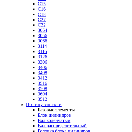
C15
C16
C18
C27
C32
3054
3056
3066
3114
3116
3126
3306
3406
3408
3412
3516
3508
3604
3512
По типу запчасти
Базовые элементы
Блок цилиндров
Вал коленчатый
Вал распределительный
Головка блока цилиндров