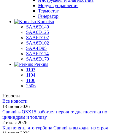
Инструмент и диагностика
Модуль управления
Термостат
Генератор
Komatsu
SAA6D140
SAA6D125
SAA6D107
SAA6D102
SAA4D95
SAA6D114
SAA6D170
Perkins
1103
1104
1106
2506
Новости
Все новости
13 июля 2026
Cummins QSX15 работает неровно: диагностика по
цилиндрам и топливу
2 июля 2026
Как понять, что турбина Cummins выходит из строя