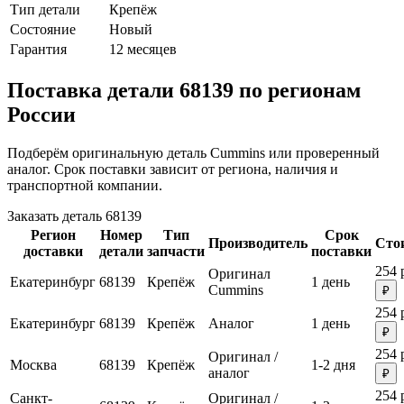
Тип детали
Крепёж
Состояние
Новый
Гарантия
12 месяцев
Поставка детали 68139 по регионам
России
Подберём оригинальную деталь Cummins или проверенный
аналог. Срок поставки зависит от региона, наличия и
транспортной компании.
Заказать деталь 68139
Регион
Номер
Тип
Срок
Производитель
Сто
доставки
детали
запчасти
поставки
254 
Оригинал
Екатеринбург
68139
Крепёж
1 день
Cummins
₽
254 
Екатеринбург
68139
Крепёж
Аналог
1 день
₽
254 
Оригинал /
Москва
68139
Крепёж
1-2 дня
аналог
₽
254 
Санкт-
Оригинал /