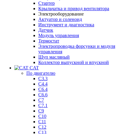
Стартер
Крыльчатка и привод вентилятора
Электрооборудование
Актуатор и соленоид
Инструмент и диагностика
Датчик
Модуль управления
Термостат
Электропроводка форсунки и модуля
управления
Щуп масляный
Коллектор выпускной и впускной
CAT
По двигателю
C3.3
C4.4
C6.4
C6.6
C7
C7.1
C9
C10
C11
C12
C13