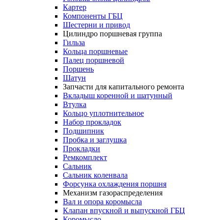
Картер
Компоненты ГБЦ
Шестерни и привод
Цилиндро поршневая группа
Гильза
Кольца поршневые
Палец поршневой
Поршень
Шатун
Запчасти для капитального ремонта
Вкладыш коренной и шатунный
Втулка
Кольцо уплотнительное
Набор прокладок
Подшипник
Пробка и заглушка
Прокладки
Ремкомплект
Сальник
Сальник коленвала
Форсунка охлаждения поршня
Механизм газораспределения
Вал и опора коромысла
Клапан впускной и выпускной ГБЦ
Коромысло