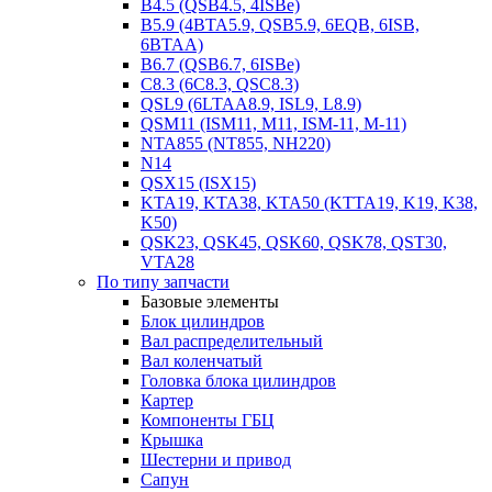
B4.5 (QSB4.5, 4ISBe)
B5.9 (4BTA5.9, QSB5.9, 6EQB, 6ISB,
6BTAA)
B6.7 (QSB6.7, 6ISBe)
C8.3 (6C8.3, QSC8.3)
QSL9 (6LTAA8.9, ISL9, L8.9)
QSM11 (ISM11, M11, ISM-11, M-11)
NTA855 (NT855, NH220)
N14
QSX15 (ISX15)
KTA19, KTA38, KTA50 (KTTA19, K19, K38,
K50)
QSK23, QSK45, QSK60, QSK78, QST30,
VTA28
По типу запчасти
Базовые элементы
Блок цилиндров
Вал распределительный
Вал коленчатый
Головка блока цилиндров
Картер
Компоненты ГБЦ
Крышка
Шестерни и привод
Сапун