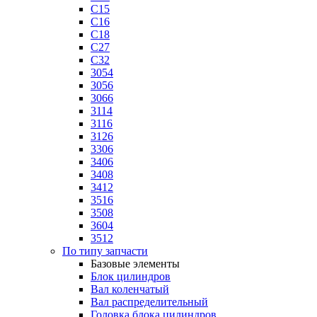
C15
C16
C18
C27
C32
3054
3056
3066
3114
3116
3126
3306
3406
3408
3412
3516
3508
3604
3512
По типу запчасти
Базовые элементы
Блок цилиндров
Вал коленчатый
Вал распределительный
Головка блока цилиндров