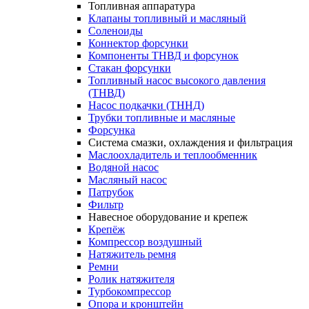
Топливная аппаратура
Клапаны топливный и масляный
Соленоиды
Коннектор форсунки
Компоненты ТНВД и форсунок
Стакан форсунки
Топливный насос высокого давления
(ТНВД)
Насос подкачки (ТННД)
Трубки топливные и масляные
Форсунка
Система смазки, охлаждения и фильтрация
Маслоохладитель и теплообменник
Водяной насос
Масляный насос
Патрубок
Фильтр
Навесное оборудование и крепеж
Крепёж
Компрессор воздушный
Натяжитель ремня
Ремни
Ролик натяжителя
Турбокомпрессор
Опора и кронштейн