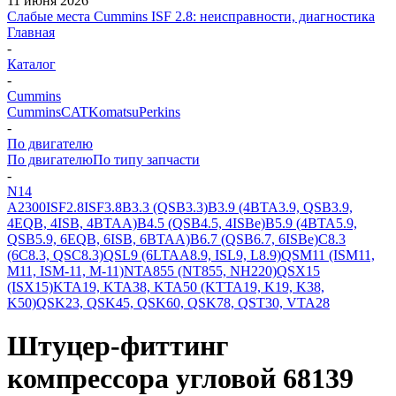
11 июня 2026
Слабые места Cummins ISF 2.8: неисправности, диагностика
Главная
-
Каталог
-
Cummins
Cummins
CAT
Komatsu
Perkins
-
По двигателю
По двигателю
По типу запчасти
-
N14
A2300
ISF2.8
ISF3.8
B3.3 (QSB3.3)
B3.9 (4BTA3.9, QSB3.9,
4EQB, 4ISB, 4BTAA)
B4.5 (QSB4.5, 4ISBe)
B5.9 (4BTA5.9,
QSB5.9, 6EQB, 6ISB, 6BTAA)
B6.7 (QSB6.7, 6ISBe)
C8.3
(6C8.3, QSC8.3)
QSL9 (6LTAA8.9, ISL9, L8.9)
QSM11 (ISM11,
M11, ISM-11, M-11)
NTA855 (NT855, NH220)
QSX15
(ISX15)
KTA19, KTA38, KTA50 (KTTA19, K19, K38,
K50)
QSK23, QSK45, QSK60, QSK78, QST30, VTA28
Штуцер-фиттинг
компрессора угловой 68139