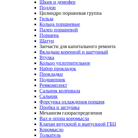
Шкив и демпфер
Поддон
Цилиндро поршневая группа
Гильза
Кольца поршневые
Палец поршневой
Поршень
Шатун
Запчасти для капитального ремонта
Вкладыш коренной и шатунный
Втулка
Кольцо уплотнительное
Набор прокладок
Прокладки
Подшипник
Ремкомплект
Сальник коленвала
Сальник
Форсунка охлаждения поршня
Пробка и заглушка
Механизм газораспределения
Вал и опора коромысла
Клапан впускной и выпускной ГБЦ
Коромысло
Толкатель