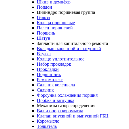
Шкив и демпфер
Поддон
Цилиндро поршневая группа
Гильза
Кольца поршневые
Палец поршневой
Поршень
Шатун
Запчасти для капитального ремонта
Вкладыш коренной и шатунный
Втулка
Кольцо уплотнительное
Набор прокладок
Прокладки
Подшипник
Ремкомплект
Сальник коленвала
Сальник
Форсунка охлаждения поршня
Пробка и заглушка
Механизм газораспределения
Вал и опора коромысла
Клапан впускной и выпускной ГБЦ
Коромысло
Толкатель