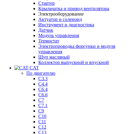
Стартер
Крыльчатка и привод вентилятора
Электрооборудование
Актуатор и соленоид
Инструмент и диагностика
Датчик
Модуль управления
Термостат
Электропроводка форсунки и модуля
управления
Щуп масляный
Коллектор выпускной и впускной
CAT
По двигателю
C3.3
C4.4
C6.4
C6.6
C7
C7.1
C9
C10
C11
C12
C13