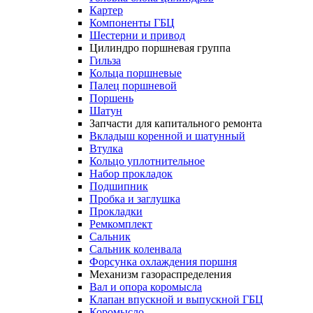
Картер
Компоненты ГБЦ
Шестерни и привод
Цилиндро поршневая группа
Гильза
Кольца поршневые
Палец поршневой
Поршень
Шатун
Запчасти для капитального ремонта
Вкладыш коренной и шатунный
Втулка
Кольцо уплотнительное
Набор прокладок
Подшипник
Пробка и заглушка
Прокладки
Ремкомплект
Сальник
Сальник коленвала
Форсунка охлаждения поршня
Механизм газораспределения
Вал и опора коромысла
Клапан впускной и выпускной ГБЦ
Коромысло