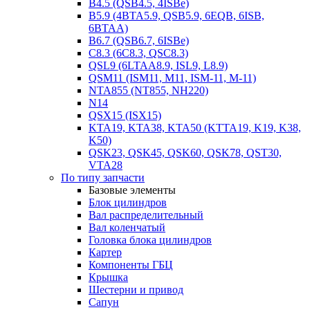
B4.5 (QSB4.5, 4ISBe)
B5.9 (4BTA5.9, QSB5.9, 6EQB, 6ISB,
6BTAA)
B6.7 (QSB6.7, 6ISBe)
C8.3 (6C8.3, QSC8.3)
QSL9 (6LTAA8.9, ISL9, L8.9)
QSM11 (ISM11, M11, ISM-11, M-11)
NTA855 (NT855, NH220)
N14
QSX15 (ISX15)
KTA19, KTA38, KTA50 (KTTA19, K19, K38,
K50)
QSK23, QSK45, QSK60, QSK78, QST30,
VTA28
По типу запчасти
Базовые элементы
Блок цилиндров
Вал распределительный
Вал коленчатый
Головка блока цилиндров
Картер
Компоненты ГБЦ
Крышка
Шестерни и привод
Сапун