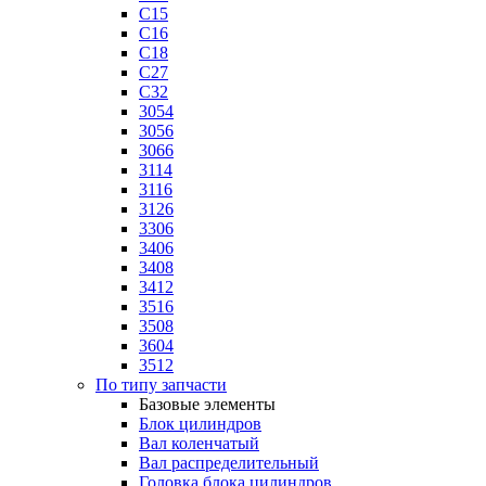
C15
C16
C18
C27
C32
3054
3056
3066
3114
3116
3126
3306
3406
3408
3412
3516
3508
3604
3512
По типу запчасти
Базовые элементы
Блок цилиндров
Вал коленчатый
Вал распределительный
Головка блока цилиндров