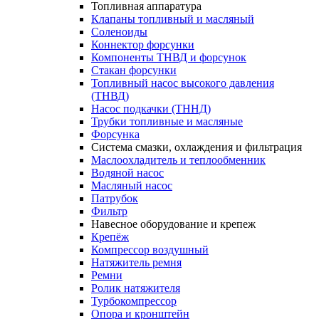
Топливная аппаратура
Клапаны топливный и масляный
Соленоиды
Коннектор форсунки
Компоненты ТНВД и форсунок
Стакан форсунки
Топливный насос высокого давления
(ТНВД)
Насос подкачки (ТННД)
Трубки топливные и масляные
Форсунка
Система смазки, охлаждения и фильтрация
Маслоохладитель и теплообменник
Водяной насос
Масляный насос
Патрубок
Фильтр
Навесное оборудование и крепеж
Крепёж
Компрессор воздушный
Натяжитель ремня
Ремни
Ролик натяжителя
Турбокомпрессор
Опора и кронштейн