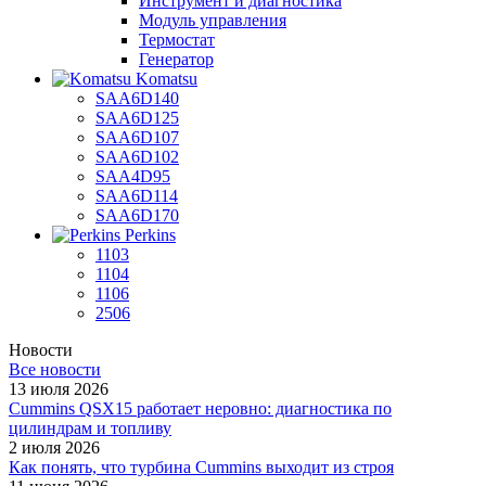
Инструмент и диагностика
Модуль управления
Термостат
Генератор
Komatsu
SAA6D140
SAA6D125
SAA6D107
SAA6D102
SAA4D95
SAA6D114
SAA6D170
Perkins
1103
1104
1106
2506
Новости
Все новости
13 июля 2026
Cummins QSX15 работает неровно: диагностика по
цилиндрам и топливу
2 июля 2026
Как понять, что турбина Cummins выходит из строя