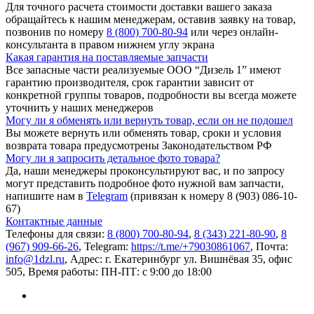
Для точного расчета стоимости доставки вашего заказа
обращайтесь к нашим менеджерам, оставив заявку на товар,
позвонив по номеру
8 (800) 700-80-94
или через онлайн-
консультанта в правом нижнем углу экрана
Какая гарантия на поставляемые запчасти
Все запасные части реализуемые ООО “Дизель 1” имеют
гарантию производителя, срок гарантии зависит от
конкретной группы товаров, подробности вы всегда можете
уточнить у наших менеджеров
Могу ли я обменять или вернуть товар, если он не подошел
Вы можете вернуть или обменять товар, сроки и условия
возврата товара предусмотрены Законодательством РФ
Могу ли я запросить детальное фото товара?
Да, наши менеджеры проконсультируют вас, и по запросу
могут представить подробное фото нужной вам запчасти,
напишите нам в
Telegram
(привязан к номеру 8 (903) 086-10-
67)
Контактные данные
Телефоны для связи:
8 (800) 700-80-94
,
8 (343) 221-80-90
,
8
(967) 909-66-26
, Telegram:
https://t.me/+79030861067
, Почта:
info@1dzl.ru
, Адрес: г. Екатеринбург ул. Вишнёвая 35, офис
505, Время работы: ПН-ПТ: с 9:00 до 18:00