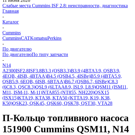
11 июня 2026
Слабые места Cummins ISF 2.8: неисправности, диагностика
Главная
-
Каталог
-
Cummins
Cummins
CAT
Komatsu
Perkins
-
По двигателю
По двигателю
По типу запчасти
-
N14
A2300
ISF2.8
ISF3.8
B3.3 (QSB3.3)
B3.9 (4BTA3.9, QSB3.9,
4EQB, 4ISB, 4BTAA)
B4.5 (QSB4.5, 4ISBe)
B5.9 (4BTA5.9,
QSB5.9, 6EQB, 6ISB, 6BTAA)
B6.7 (QSB6.7, 6ISBe)
C8.3
(6C8.3, QSC8.3)
QSL9 (6LTAA8.9, ISL9, L8.9)
QSM11 (ISM11,
M11, ISM-11, M-11)
NTA855 (NT855, NH220)
QSX15
(ISX15)
KTA19, KTA38, KTA50 (KTTA19, K19, K38,
K50)
QSK23, QSK45, QSK60, QSK78, QST30, VTA28
П-Кольцо топливного насоса
151900 Cummins QSM11, N14