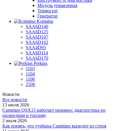
Инструмент и диагностика
Модуль управления
Термостат
Генератор
Komatsu
SAA6D140
SAA6D125
SAA6D107
SAA6D102
SAA4D95
SAA6D114
SAA6D170
Perkins
1103
1104
1106
2506
Новости
Все новости
13 июля 2026
Cummins QSX15 работает неровно: диагностика по
цилиндрам и топливу
2 июля 2026
Как понять, что турбина Cummins выходит из строя