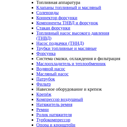
Топливная аппаратура
Клапаны топливный и масляный
Соленоиды
Коннектор форсунки
Компоненты ТНВД и форсунок
Стакан форсунки
Топливный насос высокого давления
(ТНВД)
Насос подкачки (ТННД)
Трубки топливные и масляные
Форсунка
Система смазки, охлаждения и фильтрация
Маслоохладитель и теплообменник
Водяной насос
Масляный насос
Патрубок
Фильтр
Навесное оборудование и крепеж
Крепёж
Компрессор воздушный
Натяжитель ремня
Ремни
Ролик натяжителя
Турбокомпрессор
Опора и кронштейн