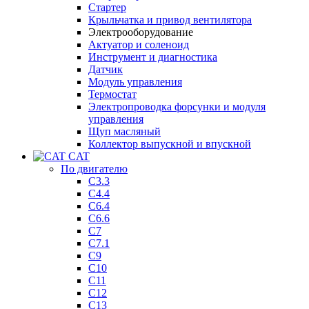
Стартер
Крыльчатка и привод вентилятора
Электрооборудование
Актуатор и соленоид
Инструмент и диагностика
Датчик
Модуль управления
Термостат
Электропроводка форсунки и модуля
управления
Щуп масляный
Коллектор выпускной и впускной
CAT
По двигателю
C3.3
C4.4
C6.4
C6.6
C7
C7.1
C9
C10
C11
C12
C13