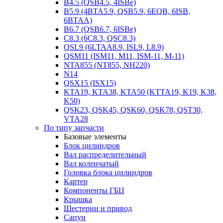
B4.5 (QSB4.5, 4ISBe)
B5.9 (4BTA5.9, QSB5.9, 6EQB, 6ISB,
6BTAA)
B6.7 (QSB6.7, 6ISBe)
C8.3 (6C8.3, QSC8.3)
QSL9 (6LTAA8.9, ISL9, L8.9)
QSM11 (ISM11, M11, ISM-11, M-11)
NTA855 (NT855, NH220)
N14
QSX15 (ISX15)
KTA19, KTA38, KTA50 (KTTA19, K19, K38,
K50)
QSK23, QSK45, QSK60, QSK78, QST30,
VTA28
По типу запчасти
Базовые элементы
Блок цилиндров
Вал распределительный
Вал коленчатый
Головка блока цилиндров
Картер
Компоненты ГБЦ
Крышка
Шестерни и привод
Сапун