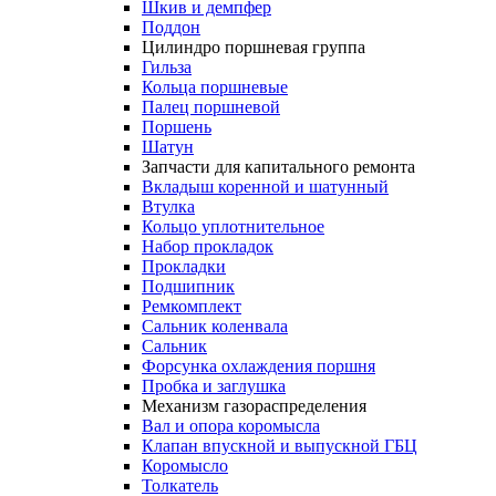
Шкив и демпфер
Поддон
Цилиндро поршневая группа
Гильза
Кольца поршневые
Палец поршневой
Поршень
Шатун
Запчасти для капитального ремонта
Вкладыш коренной и шатунный
Втулка
Кольцо уплотнительное
Набор прокладок
Прокладки
Подшипник
Ремкомплект
Сальник коленвала
Сальник
Форсунка охлаждения поршня
Пробка и заглушка
Механизм газораспределения
Вал и опора коромысла
Клапан впускной и выпускной ГБЦ
Коромысло
Толкатель