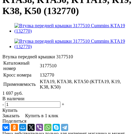
K38, K50 (132770)
Втулка передней крышки 3177510
Каталожный
3177510
номер
Кросс номера
132770
KTA19, KTA38, KTA50 (KTTA19, K19,
Применяемость
K38, K50)
1 697 руб.
В наличии
-
+
Купить
Заказать
Купить в 1 клик
Поделиться
Цена действительна только для интернет-магазина и может