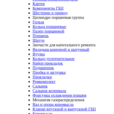
Картер
Компоненты ГБЦ
Шестерни и привод
Цилиндро поршневая группа
Гильза
Кольца поршневые
Палец поршневой
Поршень
Шатун
Запчасти для капитального ремонта
Вкладыш коренной и шатунный
Втулка
Кольцо уплотнительное
Набор прокладок
Подшипник
Пробка и заглушка
Прокладки
Ремкомплект
Сальник
Сальник коленвала
Форсунка охлаждения поршня
Механизм газораспределения
Вал и опора коромысла
Клапан впускной и выпускной ГБЦ
Коромысло