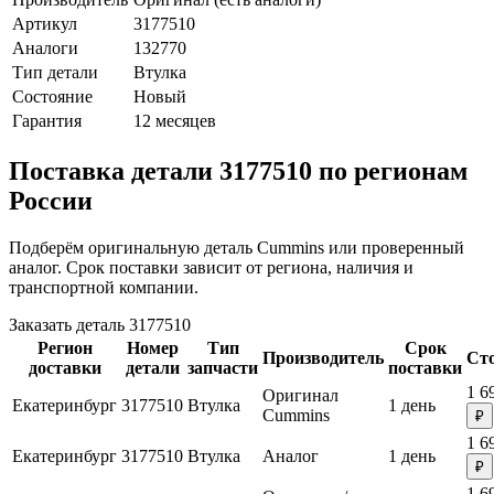
Артикул
3177510
Аналоги
132770
Тип детали
Втулка
Состояние
Новый
Гарантия
12 месяцев
Поставка детали 3177510 по регионам
России
Подберём оригинальную деталь Cummins или проверенный
аналог. Срок поставки зависит от региона, наличия и
транспортной компании.
Заказать деталь 3177510
Регион
Номер
Тип
Срок
Производитель
Ст
доставки
детали
запчасти
поставки
1 6
Оригинал
Екатеринбург
3177510
Втулка
1 день
Cummins
₽
1 6
Екатеринбург
3177510
Втулка
Аналог
1 день
₽
1 6