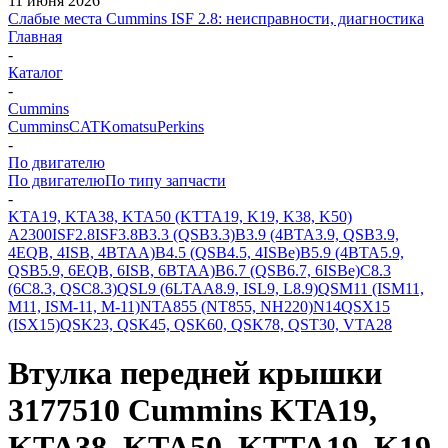
11 июня 2026
Слабые места Cummins ISF 2.8: неисправности, диагностика
Главная
-
Каталог
-
Cummins
Cummins
CAT
Komatsu
Perkins
-
По двигателю
По двигателю
По типу запчасти
-
KTA19, KTA38, KTA50 (KTTA19, K19, K38, K50)
A2300
ISF2.8
ISF3.8
B3.3 (QSB3.3)
B3.9 (4BTA3.9, QSB3.9,
4EQB, 4ISB, 4BTAA)
B4.5 (QSB4.5, 4ISBe)
B5.9 (4BTA5.9,
QSB5.9, 6EQB, 6ISB, 6BTAA)
B6.7 (QSB6.7, 6ISBe)
C8.3
(6C8.3, QSC8.3)
QSL9 (6LTAA8.9, ISL9, L8.9)
QSM11 (ISM11,
M11, ISM-11, M-11)
NTA855 (NT855, NH220)
N14
QSX15
(ISX15)
QSK23, QSK45, QSK60, QSK78, QST30, VTA28
Втулка передней крышки
3177510 Cummins KTA19,
KTA38, KTA50, KTTA19, K19,