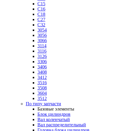
C15
C16
C18
C27
C32
3054
3056
3066
3114
3116
3126
3306
3406
3408
3412
3516
3508
3604
3512
По типу запчасти
Базовые элементы
Блок цилиндров
Вал коленчатый
Вал распределительный
Головка блока цилиндров