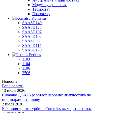
Инструмент и диагностика
Модуль управления
Термостат
Генератор
Komatsu
SAA6D140
SAA6D125
SAA6D107
SAA6D102
SAA4D95
SAA6D114
SAA6D170
Perkins
1103
1104
1106
2506
Новости
Все новости
13 июля 2026
Cummins QSX15 работает неровно: диагностика по
цилиндрам и топливу
2 июля 2026
Как понять, что турбина Cummins выходит из строя