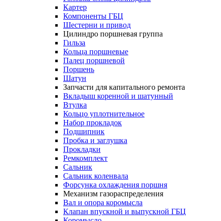
Картер
Компоненты ГБЦ
Шестерни и привод
Цилиндро поршневая группа
Гильза
Кольца поршневые
Палец поршневой
Поршень
Шатун
Запчасти для капитального ремонта
Вкладыш коренной и шатунный
Втулка
Кольцо уплотнительное
Набор прокладок
Подшипник
Пробка и заглушка
Прокладки
Ремкомплект
Сальник
Сальник коленвала
Форсунка охлаждения поршня
Механизм газораспределения
Вал и опора коромысла
Клапан впускной и выпускной ГБЦ
Коромысло