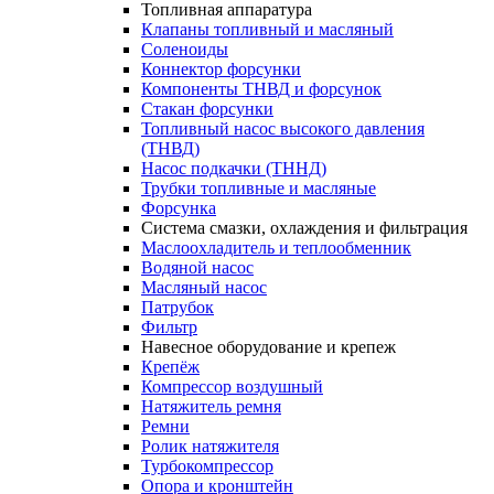
Топливная аппаратура
Клапаны топливный и масляный
Соленоиды
Коннектор форсунки
Компоненты ТНВД и форсунок
Стакан форсунки
Топливный насос высокого давления
(ТНВД)
Насос подкачки (ТННД)
Трубки топливные и масляные
Форсунка
Система смазки, охлаждения и фильтрация
Маслоохладитель и теплообменник
Водяной насос
Масляный насос
Патрубок
Фильтр
Навесное оборудование и крепеж
Крепёж
Компрессор воздушный
Натяжитель ремня
Ремни
Ролик натяжителя
Турбокомпрессор
Опора и кронштейн