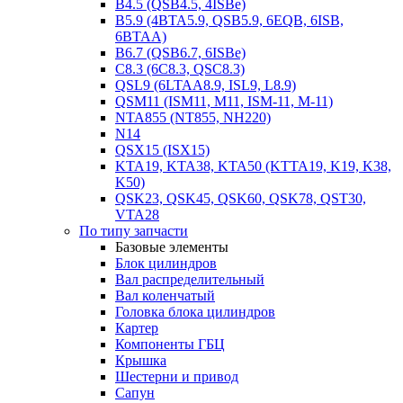
B4.5 (QSB4.5, 4ISBe)
B5.9 (4BTA5.9, QSB5.9, 6EQB, 6ISB,
6BTAA)
B6.7 (QSB6.7, 6ISBe)
C8.3 (6C8.3, QSC8.3)
QSL9 (6LTAA8.9, ISL9, L8.9)
QSM11 (ISM11, M11, ISM-11, M-11)
NTA855 (NT855, NH220)
N14
QSX15 (ISX15)
KTA19, KTA38, KTA50 (KTTA19, K19, K38,
K50)
QSK23, QSK45, QSK60, QSK78, QST30,
VTA28
По типу запчасти
Базовые элементы
Блок цилиндров
Вал распределительный
Вал коленчатый
Головка блока цилиндров
Картер
Компоненты ГБЦ
Крышка
Шестерни и привод
Сапун