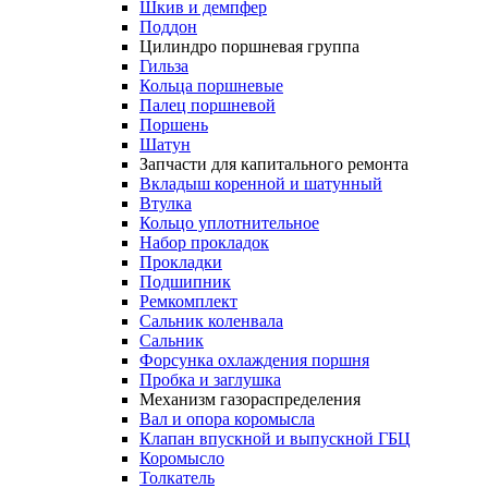
Шкив и демпфер
Поддон
Цилиндро поршневая группа
Гильза
Кольца поршневые
Палец поршневой
Поршень
Шатун
Запчасти для капитального ремонта
Вкладыш коренной и шатунный
Втулка
Кольцо уплотнительное
Набор прокладок
Прокладки
Подшипник
Ремкомплект
Сальник коленвала
Сальник
Форсунка охлаждения поршня
Пробка и заглушка
Механизм газораспределения
Вал и опора коромысла
Клапан впускной и выпускной ГБЦ
Коромысло
Толкатель