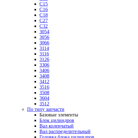
C15
C16
C18
C27
C32
3054
3056
3066
3114
3116
3126
3306
3406
3408
3412
3516
3508
3604
3512
По типу запчасти
Базовые элементы
Блок цилиндров
Вал коленчатый
Вал распределительный
Головка блока цилиндров