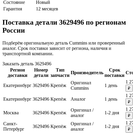
Состояние
Новый
Гарантия
12 месяцев
Поставка детали 3629496 по регионам
России
Подберём оригинальную деталь Cummins или проверенный
аналог. Срок поставки зависит от региона, наличия и
транспортной компании.
Заказать деталь 3629496
Регион
Номер
Тип
Срок
Производитель
Ст
доставки
детали
запчасти
поставки
1 2
Оригинал
Екатеринбург
3629496
Крепёж
1 день
Cummins
₽
1 2
Екатеринбург
3629496
Крепёж
Аналог
1 день
₽
1 2
Оригинал /
Москва
3629496
Крепёж
1-2 дня
аналог
₽
1 2
Санкт-
Оригинал /
3629496
Крепёж
1-2 дня
Петербург
аналог
₽