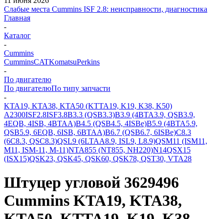
11 июня 2026
Слабые места Cummins ISF 2.8: неисправности, диагностика
Главная
-
Каталог
-
Cummins
Cummins
CAT
Komatsu
Perkins
-
По двигателю
По двигателю
По типу запчасти
-
KTA19, KTA38, KTA50 (KTTA19, K19, K38, K50)
A2300
ISF2.8
ISF3.8
B3.3 (QSB3.3)
B3.9 (4BTA3.9, QSB3.9,
4EQB, 4ISB, 4BTAA)
B4.5 (QSB4.5, 4ISBe)
B5.9 (4BTA5.9,
QSB5.9, 6EQB, 6ISB, 6BTAA)
B6.7 (QSB6.7, 6ISBe)
C8.3
(6C8.3, QSC8.3)
QSL9 (6LTAA8.9, ISL9, L8.9)
QSM11 (ISM11,
M11, ISM-11, M-11)
NTA855 (NT855, NH220)
N14
QSX15
(ISX15)
QSK23, QSK45, QSK60, QSK78, QST30, VTA28
Штуцер угловой 3629496
Cummins KTA19, KTA38,
KTA50, KTTA19, K19, K38,