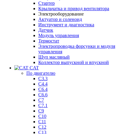
Стартер
Крыльчатка и привод вентилятора
Электрооборудование
Актуатор и соленоид
Инструмент и диагностика
Датчик
Модуль управления
Термостат
Электропроводка форсунки и модуля
управления
Щуп масляный
Коллектор выпускной и впускной
CAT
По двигателю
C3.3
C4.4
C6.4
C6.6
C7
C7.1
C9
C10
C11
C12
C13