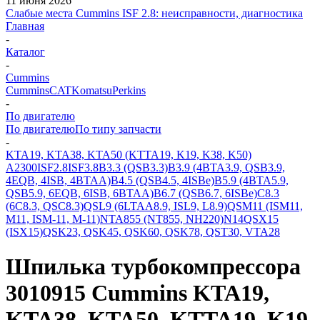
11 июня 2026
Слабые места Cummins ISF 2.8: неисправности, диагностика
Главная
-
Каталог
-
Cummins
Cummins
CAT
Komatsu
Perkins
-
По двигателю
По двигателю
По типу запчасти
-
KTA19, KTA38, KTA50 (KTTA19, K19, K38, K50)
A2300
ISF2.8
ISF3.8
B3.3 (QSB3.3)
B3.9 (4BTA3.9, QSB3.9,
4EQB, 4ISB, 4BTAA)
B4.5 (QSB4.5, 4ISBe)
B5.9 (4BTA5.9,
QSB5.9, 6EQB, 6ISB, 6BTAA)
B6.7 (QSB6.7, 6ISBe)
C8.3
(6C8.3, QSC8.3)
QSL9 (6LTAA8.9, ISL9, L8.9)
QSM11 (ISM11,
M11, ISM-11, M-11)
NTA855 (NT855, NH220)
N14
QSX15
(ISX15)
QSK23, QSK45, QSK60, QSK78, QST30, VTA28
Шпилька турбокомпрессора
3010915 Cummins KTA19,
KTA38, KTA50, KTTA19, K19,