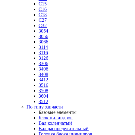
C15
C16
C18
C27
C32
3054
3056
3066
3114
3116
3126
3306
3406
3408
3412
3516
3508
3604
3512
По типу запчасти
Базовые элементы
Блок цилиндров
Вал коленчатый
Вал распределительный
Головка блока цилиндров