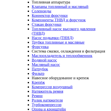
Топливная аппаратура
Клапаны топливный и масляный
Соленоиды
Коннектор форсунки
Компоненты ТНВД и форсунок
Стакан форсунки
Топливный насос высокого давления
(ТНВД)
Насос подкачки (ТННД)
Трубки топливные и масляные
Форсунка
Система смазки, охлаждения и фильтрация
Маслоохладитель и теплообменник
Водяной насос
Масляный насос
Патрубок
Фильтр
Навесное оборудование и крепеж
Крепёж
Компрессор воздушный
Натяжитель ремня
Ремни
Ролик натяжителя
Турбокомпрессор
Опора и кронштейн