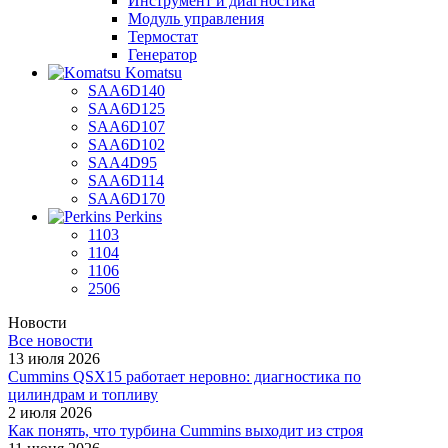
Инструмент и диагностика
Модуль управления
Термостат
Генератор
Komatsu
SAA6D140
SAA6D125
SAA6D107
SAA6D102
SAA4D95
SAA6D114
SAA6D170
Perkins
1103
1104
1106
2506
Новости
Все новости
13 июля 2026
Cummins QSX15 работает неровно: диагностика по
цилиндрам и топливу
2 июля 2026
Как понять, что турбина Cummins выходит из строя