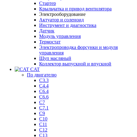
Стартер
Крыльчатка и привод вентилятора
Электрооборудование
Актуатор и соленоид
Инструмент и диагностика
Датчик
Модуль управления
Термостат
Электропроводка форсунки и модуля
управления
Щуп масляный
Коллектор выпускной и впускной
CAT
По двигателю
C3.3
C4.4
C6.4
C6.6
C7
C7.1
C9
C10
C11
C12
C13