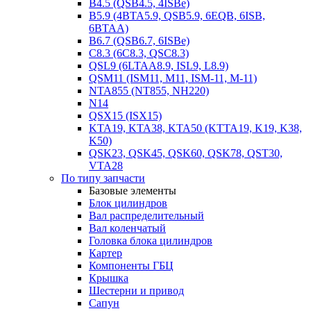
B4.5 (QSB4.5, 4ISBe)
B5.9 (4BTA5.9, QSB5.9, 6EQB, 6ISB,
6BTAA)
B6.7 (QSB6.7, 6ISBe)
C8.3 (6C8.3, QSC8.3)
QSL9 (6LTAA8.9, ISL9, L8.9)
QSM11 (ISM11, M11, ISM-11, M-11)
NTA855 (NT855, NH220)
N14
QSX15 (ISX15)
KTA19, KTA38, KTA50 (KTTA19, K19, K38,
K50)
QSK23, QSK45, QSK60, QSK78, QST30,
VTA28
По типу запчасти
Базовые элементы
Блок цилиндров
Вал распределительный
Вал коленчатый
Головка блока цилиндров
Картер
Компоненты ГБЦ
Крышка
Шестерни и привод
Сапун