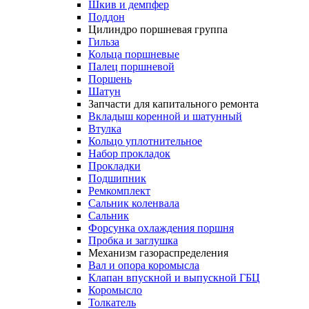
Шкив и демпфер
Поддон
Цилиндро поршневая группа
Гильза
Кольца поршневые
Палец поршневой
Поршень
Шатун
Запчасти для капитального ремонта
Вкладыш коренной и шатунный
Втулка
Кольцо уплотнительное
Набор прокладок
Прокладки
Подшипник
Ремкомплект
Сальник коленвала
Сальник
Форсунка охлаждения поршня
Пробка и заглушка
Механизм газораспределения
Вал и опора коромысла
Клапан впускной и выпускной ГБЦ
Коромысло
Толкатель