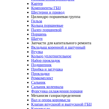
Картер
Компоненты ГБЦ
Шестерни и привод
Цилиндро поршневая группа
Гильза
Кольца поршневые
Палец поршневой
Поршень
Шатун
Запчасти для капитального ремонта
Вкладыш коренной и шатунный
Втулка
Кольцо уплотнительное
Набор прокладок
Подшипник
Пробка и заглушка
Прокладки
Ремкомплект
Сальник
Сальник коленвала
Форсунка охлаждения поршня
Механизм газораспределения
Вал и опора коромысла
Клапан впускной и выпускной ГБЦ
Коромысло