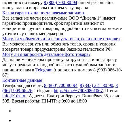
позвонив по номеру
8 (800) 700-80-94
или через онлайн-
консультанта в правом нижнем углу экрана
Какая гарантия на поставляемые запчасти
Все запасные части реализуемые ООО “Дизель 1” имеют
гарантию производителя, срок гарантии зависит от
конкретной группы товаров, подробности вы всегда можете
уточнить у наших менеджеров
Могу ли я обменять или вернуть товар, если он не подошел
Вы можете вернуть или обменять товар, сроки и условия
возврата товара предусмотрены Законодательством РФ
Могу ли я запросить детальное фото товара?
Да, наши менеджеры проконсультируют вас, и по запросу
могут представить подробное фото нужной вам запчасти,
напишите нам в
Telegram
(привязан к номеру 8 (903) 086-10-
67)
Контактные данные
Телефоны для связи:
8 (800) 700-80-94
,
8 (343) 221-80-90
,
8
(967) 909-66-26
, Telegram:
https://t.me/+79030861067
, Почта:
info@1dzl.ru
, Адрес: г. Екатеринбург ул. Вишнёвая 35, офис
505, Время работы: ПН-ПТ: с 9:00 до 18:00