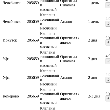
топливный
Оригинал
Челябинск
205659
1 день
и
Cummins
₽
масляный
Клапаны
4 
топливный
Челябинск
205659
Аналог
1 день
и
₽
масляный
Клапаны
4 
топливный
Оригинал /
Иркутск
205659
2 дня
и
аналог
₽
масляный
Клапаны
4 
топливный
Оригинал
Уфа
205659
2 дня
и
Cummins
₽
масляный
Клапаны
4 
топливный
Уфа
205659
Аналог
2 дня
и
₽
масляный
Клапаны
4 
топливный
Оригинал /
Кемерово
205659
2-3 дня
и
аналог
₽
масляный
Клапаны