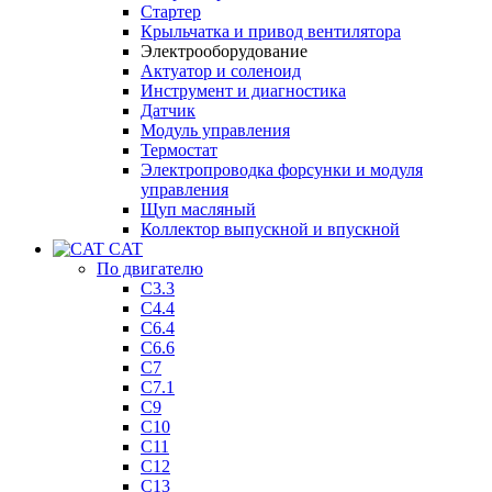
Стартер
Крыльчатка и привод вентилятора
Электрооборудование
Актуатор и соленоид
Инструмент и диагностика
Датчик
Модуль управления
Термостат
Электропроводка форсунки и модуля
управления
Щуп масляный
Коллектор выпускной и впускной
CAT
По двигателю
C3.3
C4.4
C6.4
C6.6
C7
C7.1
C9
C10
C11
C12
C13