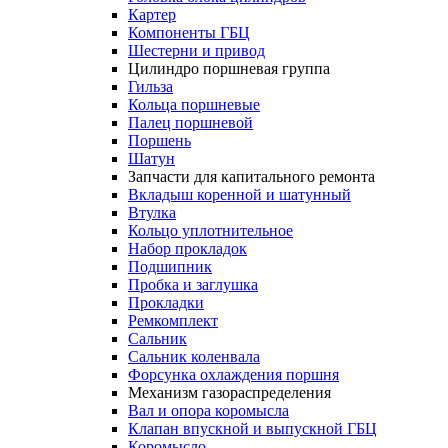
Картер
Компоненты ГБЦ
Шестерни и привод
Цилиндро поршневая группа
Гильза
Кольца поршневые
Палец поршневой
Поршень
Шатун
Запчасти для капитального ремонта
Вкладыш коренной и шатунный
Втулка
Кольцо уплотнительное
Набор прокладок
Подшипник
Пробка и заглушка
Прокладки
Ремкомплект
Сальник
Сальник коленвала
Форсунка охлаждения поршня
Механизм газораспределения
Вал и опора коромысла
Клапан впускной и выпускной ГБЦ
Коромысло