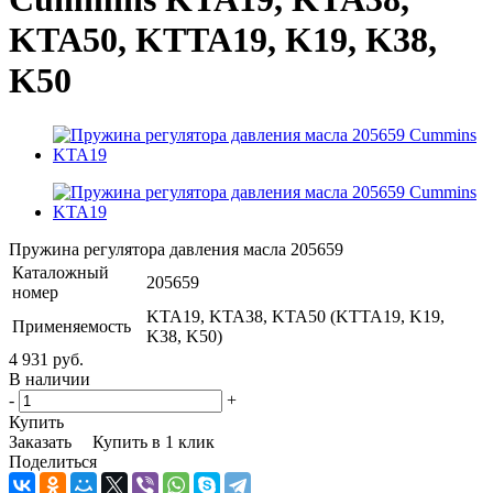
KTA50, KTTA19, K19, K38,
K50
Пружина регулятора давления масла 205659
Каталожный
205659
номер
KTA19, KTA38, KTA50 (KTTA19, K19,
Применяемость
K38, K50)
4 931 руб.
В наличии
-
+
Купить
Заказать
Купить в 1 клик
Поделиться