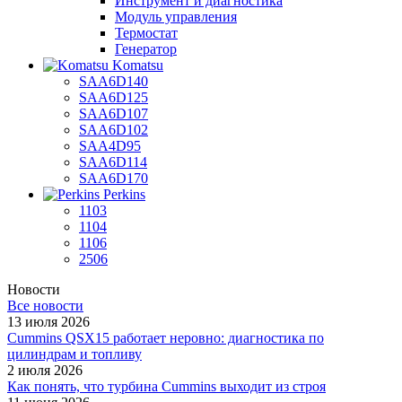
Инструмент и диагностика
Модуль управления
Термостат
Генератор
Komatsu
SAA6D140
SAA6D125
SAA6D107
SAA6D102
SAA4D95
SAA6D114
SAA6D170
Perkins
1103
1104
1106
2506
Новости
Все новости
13 июля 2026
Cummins QSX15 работает неровно: диагностика по
цилиндрам и топливу
2 июля 2026
Как понять, что турбина Cummins выходит из строя