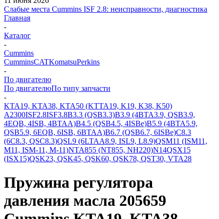
11 июня 2026
Слабые места Cummins ISF 2.8: неисправности, диагностика
Главная
-
Каталог
-
Cummins
Cummins
CAT
Komatsu
Perkins
-
По двигателю
По двигателю
По типу запчасти
-
KTA19, KTA38, KTA50 (KTTA19, K19, K38, K50)
A2300
ISF2.8
ISF3.8
B3.3 (QSB3.3)
B3.9 (4BTA3.9, QSB3.9,
4EQB, 4ISB, 4BTAA)
B4.5 (QSB4.5, 4ISBe)
B5.9 (4BTA5.9,
QSB5.9, 6EQB, 6ISB, 6BTAA)
B6.7 (QSB6.7, 6ISBe)
C8.3
(6C8.3, QSC8.3)
QSL9 (6LTAA8.9, ISL9, L8.9)
QSM11 (ISM11,
M11, ISM-11, M-11)
NTA855 (NT855, NH220)
N14
QSX15
(ISX15)
QSK23, QSK45, QSK60, QSK78, QST30, VTA28
Пружина регулятора
давления масла 205659
Cummins KTA19, KTA38,