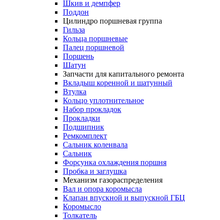
Шкив и демпфер
Поддон
Цилиндро поршневая группа
Гильза
Кольца поршневые
Палец поршневой
Поршень
Шатун
Запчасти для капитального ремонта
Вкладыш коренной и шатунный
Втулка
Кольцо уплотнительное
Набор прокладок
Прокладки
Подшипник
Ремкомплект
Сальник коленвала
Сальник
Форсунка охлаждения поршня
Пробка и заглушка
Механизм газораспределения
Вал и опора коромысла
Клапан впускной и выпускной ГБЦ
Коромысло
Толкатель