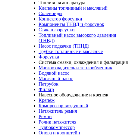
Топливная аппаратура
Клапаны топливный и масляный
Соленоиды
Коннектор форсунки
Компоненты ТНВД и форсунок
Стакан форсунки
Топливный насос высокого давления
(ТНВД)
Насос подкачки (ТННД)
Трубки топливные и масляные
Форсунка
Система смазки, охлаждения и фильтрация
Маслоохладитель и теплообменник
Водяной насос
Масляный насос
Патрубок
Фильтр
Навесное оборудование и крепеж
Крепёж
Компрессор воздушный
Натяжитель ремня
Ремни
Ролик натяжителя
Турбокомпрессор
Опора и кронштейн