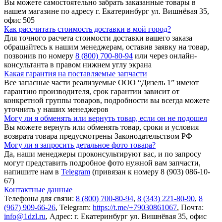
Вы можете самостоятельно забрать заказанные товары в
нашем магазине по адресу г. Екатеринбург ул. Вишнёвая 35,
офис 505
Как рассчитать стоимость доставки в мой город?
Для точного расчета стоимости доставки вашего заказа
обращайтесь к нашим менеджерам, оставив заявку на товар,
позвонив по номеру
8 (800) 700-80-94
или через онлайн-
консультанта в правом нижнем углу экрана
Какая гарантия на поставляемые запчасти
Все запасные части реализуемые ООО “Дизель 1” имеют
гарантию производителя, срок гарантии зависит от
конкретной группы товаров, подробности вы всегда можете
уточнить у наших менеджеров
Могу ли я обменять или вернуть товар, если он не подошел
Вы можете вернуть или обменять товар, сроки и условия
возврата товара предусмотрены Законодательством РФ
Могу ли я запросить детальное фото товара?
Да, наши менеджеры проконсультируют вас, и по запросу
могут представить подробное фото нужной вам запчасти,
напишите нам в
Telegram
(привязан к номеру 8 (903) 086-10-
67)
Контактные данные
Телефоны для связи:
8 (800) 700-80-94
,
8 (343) 221-80-90
,
8
(967) 909-66-26
, Telegram:
https://t.me/+79030861067
, Почта:
info@1dzl.ru
, Адрес: г. Екатеринбург ул. Вишнёвая 35, офис