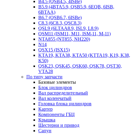
B4.5 (QSB4.5, 4ISBe)
B5.9 (4BTA5.9, QSB5.9, 6EQB, 6ISB,
6BTAA)
B6.7 (QSB6.7, 6ISBe)
C8.3 (6C8.3, QSC8.3)
QSL9 (6LTAA8.9, ISL9, L8.9)
QSM11 (ISM11, M11, ISM-11, M-11)
NTA855 (NT855, NH220)
N14
QSX15 (ISX15)
KTA19, KTA38, KTA50 (KTTA19, K19, K38,
K50)
QSK23, QSK45, QSK60, QSK78, QST30,
VTA28
По типу запчасти
Базовые элементы
Блок цилиндров
Вал распределительный
Вал коленчатый
Головка блока цилиндров
Картер
Компоненты ГБЦ
Крышка
Шестерни и привод
Сапун