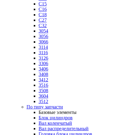
C15
C16
C18
C27
C32
3054
3056
3066
3114
3116
3126
3306
3406
3408
3412
3516
3508
3604
3512
По типу запчасти
Базовые элементы
Блок цилиндров
Вал коленчатый
Вал распределительный
Головка блока цилиндров