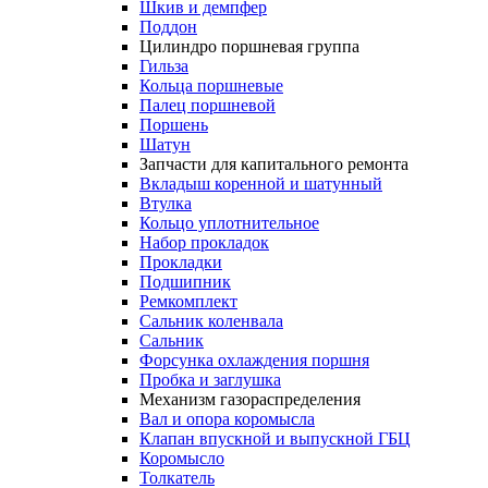
Шкив и демпфер
Поддон
Цилиндро поршневая группа
Гильза
Кольца поршневые
Палец поршневой
Поршень
Шатун
Запчасти для капитального ремонта
Вкладыш коренной и шатунный
Втулка
Кольцо уплотнительное
Набор прокладок
Прокладки
Подшипник
Ремкомплект
Сальник коленвала
Сальник
Форсунка охлаждения поршня
Пробка и заглушка
Механизм газораспределения
Вал и опора коромысла
Клапан впускной и выпускной ГБЦ
Коромысло
Толкатель