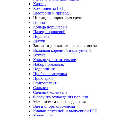
Картер
Компоненты ГБЦ
Шестерни и привод
Цилиндро поршневая группа
Гильза
Кольца поршневые
Палец поршневой
Поршень
Шатун
Запчасти для капитального ремонта
Вкладыш коренной и шатунный
Втулка
Кольцо уплотнительное
Набор прокладок
Подшипник
Пробка и заглушка
Прокладки
Ремкомплект
Сальник
Сальник коленвала
Форсунка охлаждения поршня
Механизм газораспределения
Вал и опора коромысла
Клапан впускной и выпускной ГБЦ
Коромысло