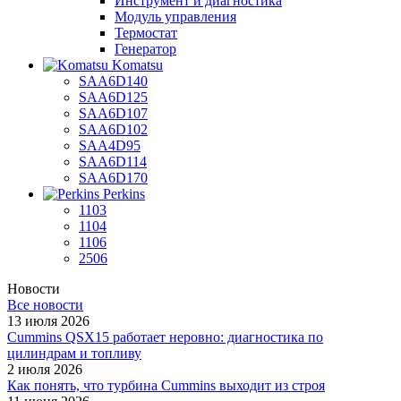
Инструмент и диагностика
Модуль управления
Термостат
Генератор
Komatsu
SAA6D140
SAA6D125
SAA6D107
SAA6D102
SAA4D95
SAA6D114
SAA6D170
Perkins
1103
1104
1106
2506
Новости
Все новости
13 июля 2026
Cummins QSX15 работает неровно: диагностика по
цилиндрам и топливу
2 июля 2026
Как понять, что турбина Cummins выходит из строя