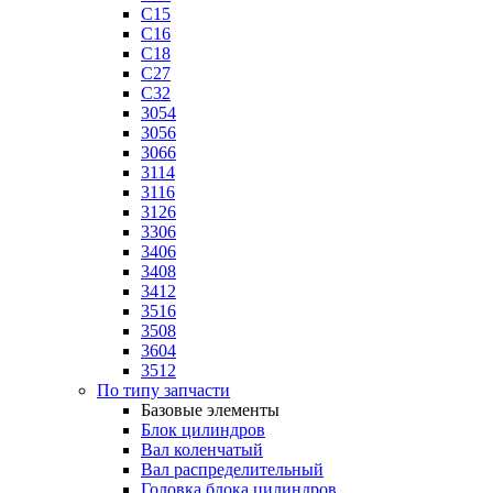
C15
C16
C18
C27
C32
3054
3056
3066
3114
3116
3126
3306
3406
3408
3412
3516
3508
3604
3512
По типу запчасти
Базовые элементы
Блок цилиндров
Вал коленчатый
Вал распределительный
Головка блока цилиндров