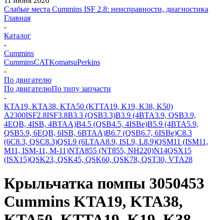
11 июня 2026
Слабые места Cummins ISF 2.8: неисправности, диагностика
Главная
-
Каталог
-
Cummins
Cummins
CAT
Komatsu
Perkins
-
По двигателю
По двигателю
По типу запчасти
-
KTA19, KTA38, KTA50 (KTTA19, K19, K38, K50)
A2300
ISF2.8
ISF3.8
B3.3 (QSB3.3)
B3.9 (4BTA3.9, QSB3.9,
4EQB, 4ISB, 4BTAA)
B4.5 (QSB4.5, 4ISBe)
B5.9 (4BTA5.9,
QSB5.9, 6EQB, 6ISB, 6BTAA)
B6.7 (QSB6.7, 6ISBe)
C8.3
(6C8.3, QSC8.3)
QSL9 (6LTAA8.9, ISL9, L8.9)
QSM11 (ISM11,
M11, ISM-11, M-11)
NTA855 (NT855, NH220)
N14
QSX15
(ISX15)
QSK23, QSK45, QSK60, QSK78, QST30, VTA28
Крыльчатка помпы 3050453
Cummins KTA19, KTA38,
KTA50, KTTA19, K19, K38,