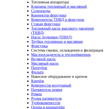
Топливная аппаратура
Клапаны топливный и масляный
Соленоиды
Коннектор форсунки
Компоненты ТНВД и форсунок
Стакан форсунки
Топливный насос высокого давления
(ТНВД)
Насос подкачки (ТННД)
Трубки топливные и масляные
Форсунка
Система смазки, охлаждения и фильтрация
Маслоохладитель и теплообменник
Водяной насос
Масляный насос
Патрубок
Фильтр
Навесное оборудование и крепеж
Крепёж
Компрессор воздушный
Натяжитель ремня
Ремни
Ролик натяжителя
Турбокомпрессор
Опора и кронштейн