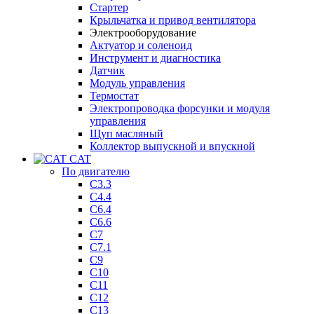
Стартер
Крыльчатка и привод вентилятора
Электрооборудование
Актуатор и соленоид
Инструмент и диагностика
Датчик
Модуль управления
Термостат
Электропроводка форсунки и модуля
управления
Щуп масляный
Коллектор выпускной и впускной
CAT
По двигателю
C3.3
C4.4
C6.4
C6.6
C7
C7.1
C9
C10
C11
C12
C13