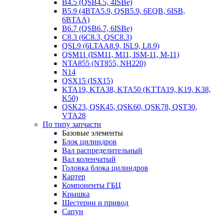
B4.5 (QSB4.5, 4ISBe)
B5.9 (4BTA5.9, QSB5.9, 6EQB, 6ISB,
6BTAA)
B6.7 (QSB6.7, 6ISBe)
C8.3 (6C8.3, QSC8.3)
QSL9 (6LTAA8.9, ISL9, L8.9)
QSM11 (ISM11, M11, ISM-11, M-11)
NTA855 (NT855, NH220)
N14
QSX15 (ISX15)
KTA19, KTA38, KTA50 (KTTA19, K19, K38,
K50)
QSK23, QSK45, QSK60, QSK78, QST30,
VTA28
По типу запчасти
Базовые элементы
Блок цилиндров
Вал распределительный
Вал коленчатый
Головка блока цилиндров
Картер
Компоненты ГБЦ
Крышка
Шестерни и привод
Сапун