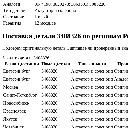
Аналоги
3044190; 3820278; 3063505; 3085220
Тип детали
Актуатор и соленоид
Состояние
Новый
Гарантия
12 месяцев
Поставка детали 3408326 по регионам Р
Подберём оригинальную деталь Cummins или проверенный анало
Заказать деталь 3408326
Регион доставки
Номер детали
Тип запчасти
Прои
Екатеринбург
3408326
Актуатор и соленоид
Ориги
Екатеринбург
3408326
Актуатор и соленоид
Анало
Москва
3408326
Актуатор и соленоид
Оригин
Санкт-Петербург
3408326
Актуатор и соленоид
Оригин
Новосибирск
3408326
Актуатор и соленоид
Оригин
Красноярск
3408326
Актуатор и соленоид
Оригин
Якутск
3408326
Актуатор и соленоид
Оригин
Челябинск
3408326
Актуатор и соленоид
Ориги