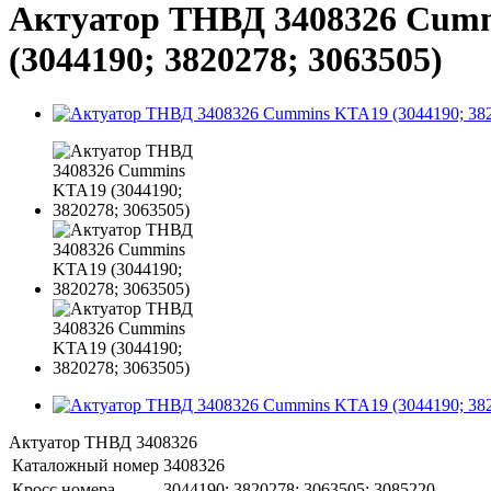
Актуатор ТНВД 3408326 Cumm
(3044190; 3820278; 3063505)
Актуатор ТНВД 3408326
Каталожный номер
3408326
Кросс номера
3044190; 3820278; 3063505; 3085220