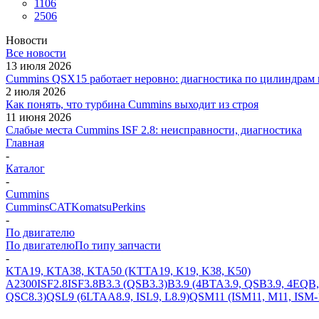
1106
2506
Новости
Все новости
13 июля 2026
Cummins QSX15 работает неровно: диагностика по цилиндрам 
2 июля 2026
Как понять, что турбина Cummins выходит из строя
11 июня 2026
Слабые места Cummins ISF 2.8: неисправности, диагностика
Главная
-
Каталог
-
Cummins
Cummins
CAT
Komatsu
Perkins
-
По двигателю
По двигателю
По типу запчасти
-
KTA19, KTA38, KTA50 (KTTA19, K19, K38, K50)
A2300
ISF2.8
ISF3.8
B3.3 (QSB3.3)
B3.9 (4BTA3.9, QSB3.9, 4EQB
QSC8.3)
QSL9 (6LTAA8.9, ISL9, L8.9)
QSM11 (ISM11, M11, ISM-1