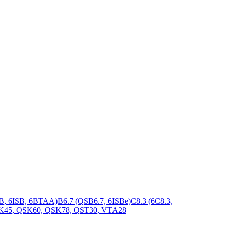
B, 6ISB, 6BTAA)
B6.7 (QSB6.7, 6ISBe)
C8.3 (6C8.3,
K45, QSK60, QSK78, QST30, VTA28