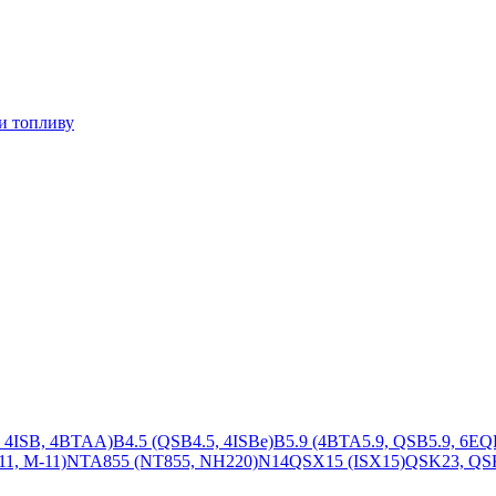
и топливу
, 4ISB, 4BTAA)
B4.5 (QSB4.5, 4ISBe)
B5.9 (4BTA5.9, QSB5.9, 6EQ
1, M-11)
NTA855 (NT855, NH220)
N14
QSX15 (ISX15)
QSK23, QS