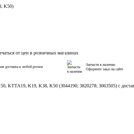
, K50)
ичаться от цен в розничных магазинах
Запчасти в наличии.
ая доставка в любой регион
Оформите заказ на сайте
 KTTA19, K19, K38, K50 (3044190; 3820278; 3063505) с достав