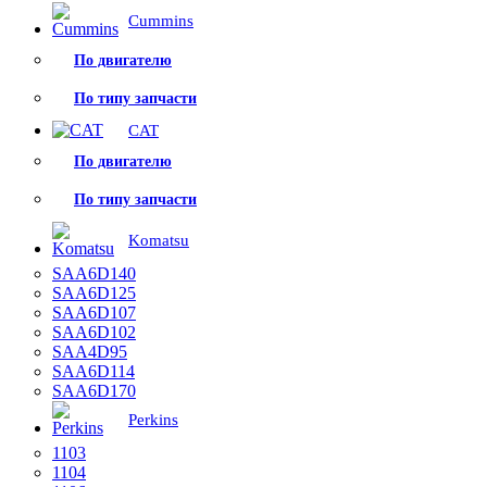
Cummins
По двигателю
По типу запчасти
CAT
По двигателю
По типу запчасти
Komatsu
SAA6D140
SAA6D125
SAA6D107
SAA6D102
SAA4D95
SAA6D114
SAA6D170
Perkins
1103
1104