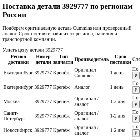
Поставка детали 3929777 по регионам
России
Подберём оригинальную деталь Cummins или проверенный
аналог. Срок поставки зависит от региона, наличия и
транспортной компании.
Узнать цену детали 3929777
Регион
Номер
Тип
Срок
Производитель
Ст
доставки
детали
запчасти
поставки
По 
Оригинал
Екатеринбург
3929777
Крепёж
1 день
Cummins
₽
По 
Екатеринбург
3929777
Крепёж
Аналог
1 день
₽
По 
Оригинал /
Москва
3929777
Крепёж
1-2 дня
аналог
₽
По 
Санкт-
Оригинал /
3929777
Крепёж
1-2 дня
Петербург
аналог
₽
По 
Оригинал /
Новосибирск
3929777
Крепёж
1-2 дня
аналог
₽