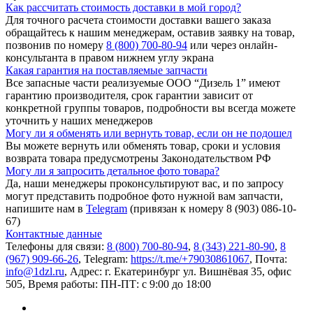
Как рассчитать стоимость доставки в мой город?
Для точного расчета стоимости доставки вашего заказа
обращайтесь к нашим менеджерам, оставив заявку на товар,
позвонив по номеру
8 (800) 700-80-94
или через онлайн-
консультанта в правом нижнем углу экрана
Какая гарантия на поставляемые запчасти
Все запасные части реализуемые ООО “Дизель 1” имеют
гарантию производителя, срок гарантии зависит от
конкретной группы товаров, подробности вы всегда можете
уточнить у наших менеджеров
Могу ли я обменять или вернуть товар, если он не подошел
Вы можете вернуть или обменять товар, сроки и условия
возврата товара предусмотрены Законодательством РФ
Могу ли я запросить детальное фото товара?
Да, наши менеджеры проконсультируют вас, и по запросу
могут представить подробное фото нужной вам запчасти,
напишите нам в
Telegram
(привязан к номеру 8 (903) 086-10-
67)
Контактные данные
Телефоны для связи:
8 (800) 700-80-94
,
8 (343) 221-80-90
,
8
(967) 909-66-26
, Telegram:
https://t.me/+79030861067
, Почта:
info@1dzl.ru
, Адрес: г. Екатеринбург ул. Вишнёвая 35, офис
505, Время работы: ПН-ПТ: с 9:00 до 18:00