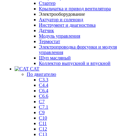
Стартер
Крыльчатка и привод вентилятора
Электрооборудование
Актуатор и соленоид
Инструмент и диагностика
Датчик
Модуль управления
Термостат
Электропроводка форсунки и модуля
управления
Щуп масляный
Коллектор выпускной и впускной
CAT
По двигателю
C3.3
C4.4
C6.4
C6.6
C7
C7.1
C9
C10
C11
C12
C13