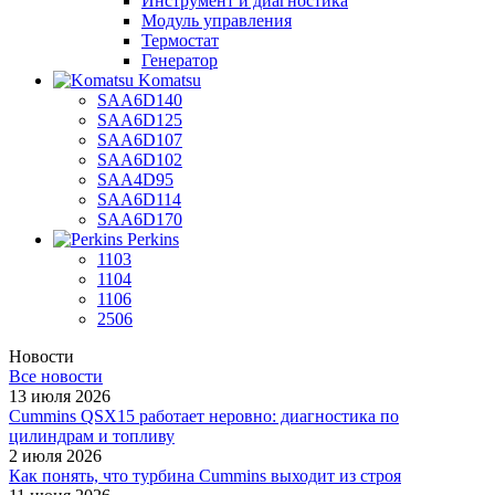
Инструмент и диагностика
Модуль управления
Термостат
Генератор
Komatsu
SAA6D140
SAA6D125
SAA6D107
SAA6D102
SAA4D95
SAA6D114
SAA6D170
Perkins
1103
1104
1106
2506
Новости
Все новости
13 июля 2026
Cummins QSX15 работает неровно: диагностика по
цилиндрам и топливу
2 июля 2026
Как понять, что турбина Cummins выходит из строя