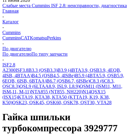
11 июня 2026
Слабые места Cummins ISF 2.8: неисправности, диагностика
Главная
-
Каталог
-
Cummins
Cummins
CAT
Komatsu
Perkins
-
По двигателю
По двигателю
По типу запчасти
-
ISF2.8
A2300
ISF3.8
B3.3 (QSB3.3)
B3.9 (4BTA3.9, QSB3.9, 4EQB,
4ISB, 4BTAA)
B4.5 (QSB4.5, 4ISBe)
B5.9 (4BTA5.9, QSB5.9,
6EQB, 6ISB, 6BTAA)
B6.7 (QSB6.7, 6ISBe)
C8.3 (6C8.3,
QSC8.3)
QSL9 (6LTAA8.9, ISL9, L8.9)
QSM11 (ISM11, M11,
ISM-11, M-11)
NTA855 (NT855, NH220)
N14
QSX15
(ISX15)
KTA19, KTA38, KTA50 (KTTA19, K19, K38,
K50)
QSK23, QSK45, QSK60, QSK78, QST30, VTA28
Гайка шпильки
турбокомпрессора 3929777