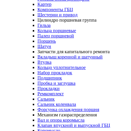
Картер
Компоненты ГБЦ
Шестерни и привод
Цилиндро поршневая группа
Гильза
Кольца поршневые
Палец поршневой
Поршень
Шатун
Запчасти для капитального ремонта
Вкладыш коренной и шатунный
Втулка
Кольцо уплотнительное
Набор прокладок
Подшипник
Пробка и заглушка
Прокладки
Ремкомплект
Сальник
Сальник коленвала
Форсунка охлаждения поршня
Механизм газораспределения
Вал и опора коромысла
Клапан впускной и выпускной ГБЦ
Коромысло