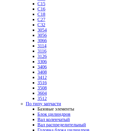
C15
C16
C18
C27
C32
3054
3056
3066
3114
3116
3126
3306
3406
3408
3412
3516
3508
3604
3512
По типу запчасти
Базовые элементы
Блок цилиндров
Вал коленчатый
Вал распределительный
Головка блока цилиндров