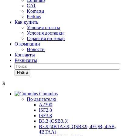
Cummins
CAT
Komatsu
Perkins
Как купить
Условия оплаты
Условия доставки
Гарантия на товар
О компании
Новости
Контакты
Реквизиты
Найти
$
Cummins
По двигателю
A2300
ISF2.8
ISF3.8
B3.3 (QSB3.3)
B3.9 (4BTA3.9, QSB3.9, 4EQB, 4ISB,
4BTAA)