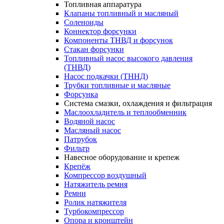
Топливная аппаратура
Клапаны топливный и масляный
Соленоиды
Коннектор форсунки
Компоненты ТНВД и форсунок
Стакан форсунки
Топливный насос высокого давления
(ТНВД)
Насос подкачки (ТННД)
Трубки топливные и масляные
Форсунка
Система смазки, охлаждения и фильтрация
Маслоохладитель и теплообменник
Водяной насос
Масляный насос
Патрубок
Фильтр
Навесное оборудование и крепеж
Крепёж
Компрессор воздушный
Натяжитель ремня
Ремни
Ролик натяжителя
Турбокомпрессор
Опора и кронштейн