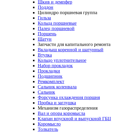
Шкив и демпфер
Поддон
Цилиндро поршневая группа
Гильза
Кольца поршневые
Палец поршневой
Поршень
Шатун
Запчасти для капитального ремонта
Вкладыш коренной и шатунный
Втулка
Кольцо уплотнительное
Набор прокладок
Прокладки
Подшипник
Ремкомплект
Сальник коленвала
Сальник
Форсунка охлаждения поршня
Пробка и заглушка
Механизм газораспределения
Вал и опора коромысла
Клапан впускной и выпускной ГБЦ
Коромысло
Толкатель