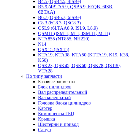
B4.5 (QSB4.5, 4ISBe)
B5.9 (4BTA5.9, QSB5.9, 6EQB, 6ISB,
6BTAA)
B6.7 (QSB6.7, 6ISBe)
C8.3 (6C8.3, QSC8.3)
QSL9 (6LTAA8.9, ISL9, L8.9)
QSM11 (ISM11, M11, ISM-11, M-11)
NTA855 (NT855, NH220)
N14
QSX15 (ISX15)
KTA19, KTA38, KTA50 (KTTA19, K19, K38,
K50)
QSK23, QSK45, QSK60, QSK78, QST30,
VTA28
По типу запчасти
Базовые элементы
Блок цилиндров
Вал распределительный
Вал коленчатый
Головка блока цилиндров
Картер
Компоненты ГБЦ
Крышка
Шестерни и привод
Сапун