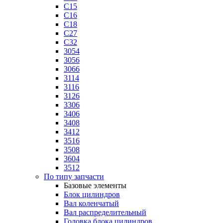
C15
C16
C18
C27
C32
3054
3056
3066
3114
3116
3126
3306
3406
3408
3412
3516
3508
3604
3512
По типу запчасти
Базовые элементы
Блок цилиндров
Вал коленчатый
Вал распределительный
Головка блока цилиндров