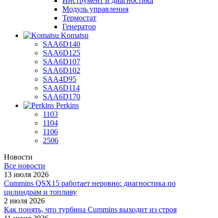
Инструмент и диагностика
Модуль управления
Термостат
Генератор
Komatsu
SAA6D140
SAA6D125
SAA6D107
SAA6D102
SAA4D95
SAA6D114
SAA6D170
Perkins
1103
1104
1106
2506
Новости
Все новости
13 июля 2026
Cummins QSX15 работает неровно: диагностика по
цилиндрам и топливу
2 июля 2026
Как понять, что турбина Cummins выходит из строя