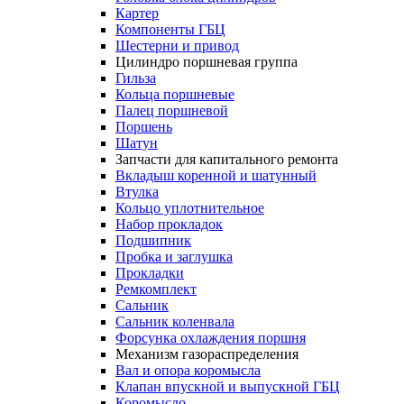
Картер
Компоненты ГБЦ
Шестерни и привод
Цилиндро поршневая группа
Гильза
Кольца поршневые
Палец поршневой
Поршень
Шатун
Запчасти для капитального ремонта
Вкладыш коренной и шатунный
Втулка
Кольцо уплотнительное
Набор прокладок
Подшипник
Пробка и заглушка
Прокладки
Ремкомплект
Сальник
Сальник коленвала
Форсунка охлаждения поршня
Механизм газораспределения
Вал и опора коромысла
Клапан впускной и выпускной ГБЦ
Коромысло