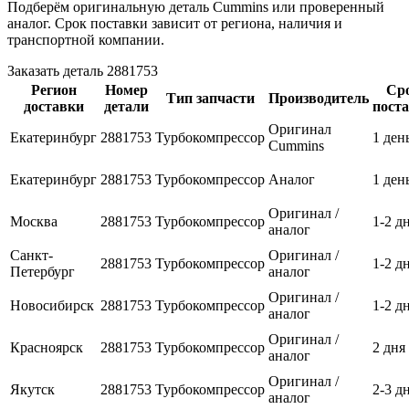
Подберём оригинальную деталь Cummins или проверенный
аналог. Срок поставки зависит от региона, наличия и
транспортной компании.
Заказать деталь 2881753
Регион
Номер
Ср
Тип запчасти
Производитель
доставки
детали
пост
Оригинал
Екатеринбург
2881753
Турбокомпрессор
1 ден
Cummins
Екатеринбург
2881753
Турбокомпрессор
Аналог
1 ден
Оригинал /
Москва
2881753
Турбокомпрессор
1-2 д
аналог
Санкт-
Оригинал /
2881753
Турбокомпрессор
1-2 д
Петербург
аналог
Оригинал /
Новосибирск
2881753
Турбокомпрессор
1-2 д
аналог
Оригинал /
Красноярск
2881753
Турбокомпрессор
2 дня
аналог
Оригинал /
Якутск
2881753
Турбокомпрессор
2-3 д
аналог