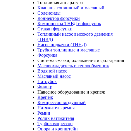
Топливная аппаратура
Клапаны топливный и масляный
Соленоиды
Коннектор форсунки
Компоненты ТНВД и форсунок
Стакан форсунки
Топливный насос высокого давления
(ТНВД)
Насос подкачки (ТННД)
Трубки топливные и масляные
Форсунка
Система смазки, охлаждения и фильтрация
Маслоохладитель и теплообменник
Водяной насос
Масляный насос
Патрубок
Фильтр
Навесное оборудование и крепеж
Крепёж
Компрессор воздушный
Натяжитель ремня
Ремни
Ролик натяжителя
Турбокомпрессор
Опора и кронштейн