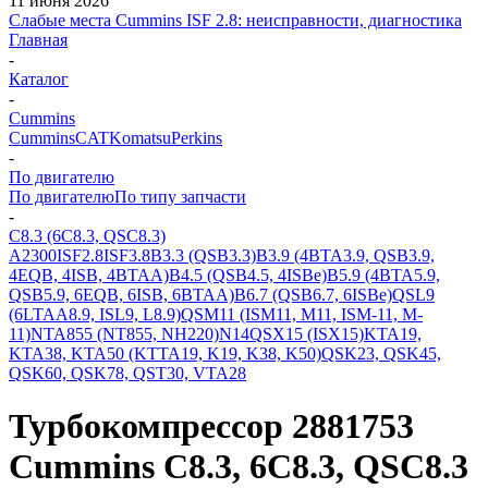
11 июня 2026
Слабые места Cummins ISF 2.8: неисправности, диагностика
Главная
-
Каталог
-
Cummins
Cummins
CAT
Komatsu
Perkins
-
По двигателю
По двигателю
По типу запчасти
-
C8.3 (6C8.3, QSC8.3)
A2300
ISF2.8
ISF3.8
B3.3 (QSB3.3)
B3.9 (4BTA3.9, QSB3.9,
4EQB, 4ISB, 4BTAA)
B4.5 (QSB4.5, 4ISBe)
B5.9 (4BTA5.9,
QSB5.9, 6EQB, 6ISB, 6BTAA)
B6.7 (QSB6.7, 6ISBe)
QSL9
(6LTAA8.9, ISL9, L8.9)
QSM11 (ISM11, M11, ISM-11, M-
11)
NTA855 (NT855, NH220)
N14
QSX15 (ISX15)
KTA19,
KTA38, KTA50 (KTTA19, K19, K38, K50)
QSK23, QSK45,
QSK60, QSK78, QST30, VTA28
Турбокомпрессор 2881753
Cummins C8.3, 6C8.3, QSC8.3