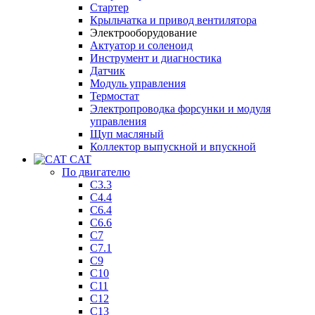
Стартер
Крыльчатка и привод вентилятора
Электрооборудование
Актуатор и соленоид
Инструмент и диагностика
Датчик
Модуль управления
Термостат
Электропроводка форсунки и модуля
управления
Щуп масляный
Коллектор выпускной и впускной
CAT
По двигателю
C3.3
C4.4
C6.4
C6.6
C7
C7.1
C9
C10
C11
C12
C13