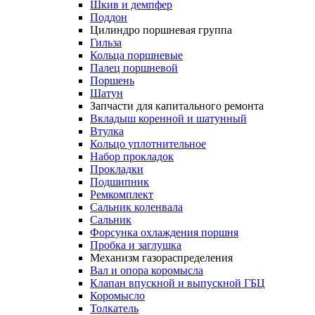
Шкив и демпфер
Поддон
Цилиндро поршневая группа
Гильза
Кольца поршневые
Палец поршневой
Поршень
Шатун
Запчасти для капитального ремонта
Вкладыш коренной и шатунный
Втулка
Кольцо уплотнительное
Набор прокладок
Прокладки
Подшипник
Ремкомплект
Сальник коленвала
Сальник
Форсунка охлаждения поршня
Пробка и заглушка
Механизм газораспределения
Вал и опора коромысла
Клапан впускной и выпускной ГБЦ
Коромысло
Толкатель