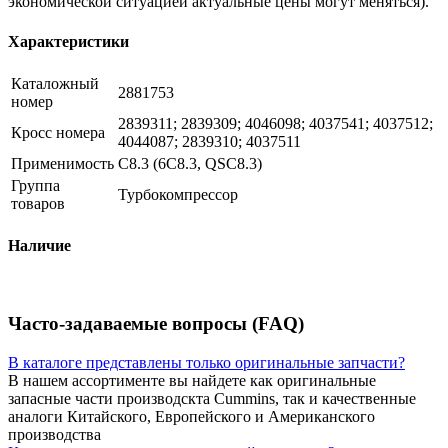
экономической ситуацией актуальные цены могут меняться).
Характеристики
Каталожный
2881753
номер
2839311; 2839309; 4046098; 4037541; 4037512;
Кросс номера
4044087; 2839310; 4037511
Применимость
C8.3 (6C8.3, QSC8.3)
Группа
Турбокомпрессор
товаров
Наличие
Часто-задаваемые вопросы (FAQ)
В каталоге представлены только оригинальные запчасти?
В нашем ассортименте вы найдете как оригинальные
запасные части производскта Cummins, так и качественные
аналоги Китайского, Европейского и Американского
производства