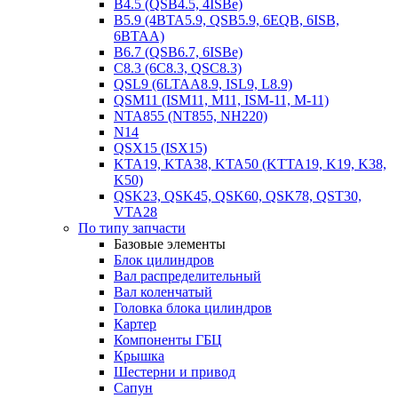
B4.5 (QSB4.5, 4ISBe)
B5.9 (4BTA5.9, QSB5.9, 6EQB, 6ISB,
6BTAA)
B6.7 (QSB6.7, 6ISBe)
C8.3 (6C8.3, QSC8.3)
QSL9 (6LTAA8.9, ISL9, L8.9)
QSM11 (ISM11, M11, ISM-11, M-11)
NTA855 (NT855, NH220)
N14
QSX15 (ISX15)
KTA19, KTA38, KTA50 (KTTA19, K19, K38,
K50)
QSK23, QSK45, QSK60, QSK78, QST30,
VTA28
По типу запчасти
Базовые элементы
Блок цилиндров
Вал распределительный
Вал коленчатый
Головка блока цилиндров
Картер
Компоненты ГБЦ
Крышка
Шестерни и привод
Сапун