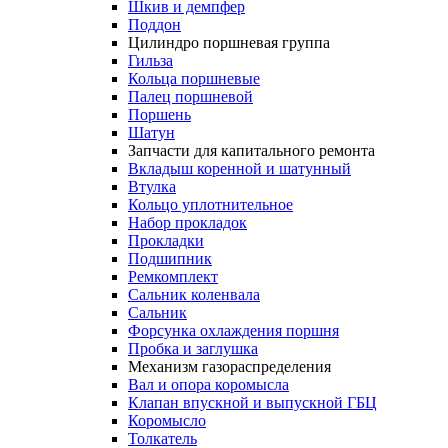
Шкив и демпфер
Поддон
Цилиндро поршневая группа
Гильза
Кольца поршневые
Палец поршневой
Поршень
Шатун
Запчасти для капитального ремонта
Вкладыш коренной и шатунный
Втулка
Кольцо уплотнительное
Набор прокладок
Прокладки
Подшипник
Ремкомплект
Сальник коленвала
Сальник
Форсунка охлаждения поршня
Пробка и заглушка
Механизм газораспределения
Вал и опора коромысла
Клапан впускной и выпускной ГБЦ
Коромысло
Толкатель