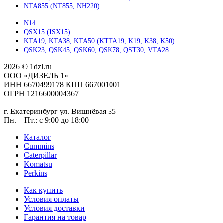
NTA855 (NT855, NH220)
N14
QSX15 (ISX15)
KTA19, KTA38, KTA50 (KTTA19, K19, K38, K50)
QSK23, QSK45, QSK60, QSK78, QST30, VTA28
2026 © 1dzl.ru
ООО «ДИЗЕЛЬ 1»
ИНН 6670499178 КПП 667001001
ОГРН 1216600004367
г. Екатеринбург ул. Вишнёвая 35
Пн. – Пт.: с 9:00 до 18:00
Каталог
Cummins
Caterpillar
Komatsu
Perkins
Как купить
Условия оплаты
Условия доставки
Гарантия на товар