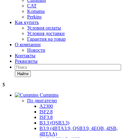
Cummins
CAT
Komatsu
Perkins
Как купить
Условия оплаты
Условия доставки
Гарантия на товар
О компании
Новости
Контакты
Реквизиты
Найти
$
Cummins
По двигателю
A2300
ISF2.8
ISF3.8
B3.3 (QSB3.3)
B3.9 (4BTA3.9, QSB3.9, 4EQB, 4ISB,
4BTAA)