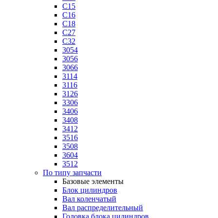
C15
C16
C18
C27
C32
3054
3056
3066
3114
3116
3126
3306
3406
3408
3412
3516
3508
3604
3512
По типу запчасти
Базовые элементы
Блок цилиндров
Вал коленчатый
Вал распределительный
Головка блока цилиндров