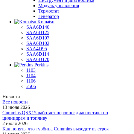
Инструмент и диагностика
Модуль управления
Термостат
Генератор
Komatsu
SAA6D140
SAA6D125
SAA6D107
SAA6D102
SAA4D95
SAA6D114
SAA6D170
Perkins
1103
1104
1106
2506
Новости
Все новости
13 июля 2026
Cummins QSX15 работает неровно: диагностика по
цилиндрам и топливу
2 июля 2026
Как понять, что турбина Cummins выходит из строя