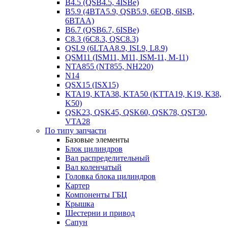
B4.5 (QSB4.5, 4ISBe)
B5.9 (4BTA5.9, QSB5.9, 6EQB, 6ISB,
6BTAA)
B6.7 (QSB6.7, 6ISBe)
C8.3 (6C8.3, QSC8.3)
QSL9 (6LTAA8.9, ISL9, L8.9)
QSM11 (ISM11, M11, ISM-11, M-11)
NTA855 (NT855, NH220)
N14
QSX15 (ISX15)
KTA19, KTA38, KTA50 (KTTA19, K19, K38,
K50)
QSK23, QSK45, QSK60, QSK78, QST30,
VTA28
По типу запчасти
Базовые элементы
Блок цилиндров
Вал распределительный
Вал коленчатый
Головка блока цилиндров
Картер
Компоненты ГБЦ
Крышка
Шестерни и привод
Сапун