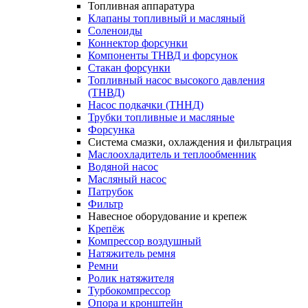
Топливная аппаратура
Клапаны топливный и масляный
Соленоиды
Коннектор форсунки
Компоненты ТНВД и форсунок
Стакан форсунки
Топливный насос высокого давления
(ТНВД)
Насос подкачки (ТННД)
Трубки топливные и масляные
Форсунка
Система смазки, охлаждения и фильтрация
Маслоохладитель и теплообменник
Водяной насос
Масляный насос
Патрубок
Фильтр
Навесное оборудование и крепеж
Крепёж
Компрессор воздушный
Натяжитель ремня
Ремни
Ролик натяжителя
Турбокомпрессор
Опора и кронштейн