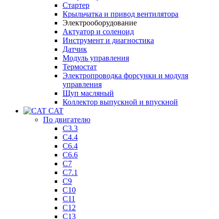
Стартер
Крыльчатка и привод вентилятора
Электрооборудование
Актуатор и соленоид
Инструмент и диагностика
Датчик
Модуль управления
Термостат
Электропроводка форсунки и модуля
управления
Щуп масляный
Коллектор выпускной и впускной
CAT
По двигателю
C3.3
C4.4
C6.4
C6.6
C7
C7.1
C9
C10
C11
C12
C13