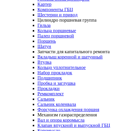
Картер
Компоненты ГБЦ
Шестерни и привод
Цилиндро поршневая группа
Гильза
Кольца поршневые
Палец поршневой
Поршень
Шатун
Запчасти для капитального ремонта
Вкладыш коренной и шатунный
Втулка
Кольцо уплотнительное
Набор прокладок
Подшипник
Пробка и заглушка
Прокладки
Ремкомплект
Сальник
Сальник коленвала
Форсунка охлаждения поршня
Механизм газораспределения
Вал и опора коромысла
Клапан впускной и выпускной ГБЦ
Коромысло