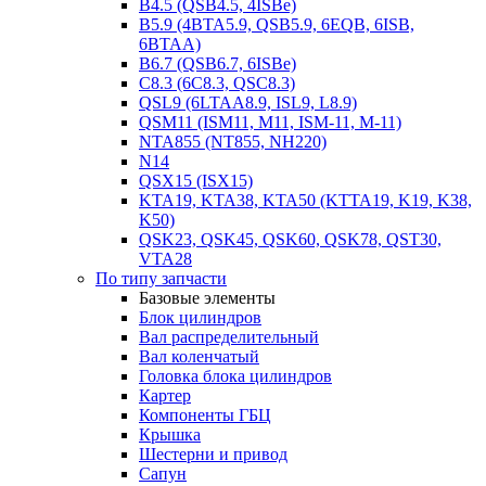
B4.5 (QSB4.5, 4ISBe)
B5.9 (4BTA5.9, QSB5.9, 6EQB, 6ISB,
6BTAA)
B6.7 (QSB6.7, 6ISBe)
C8.3 (6C8.3, QSC8.3)
QSL9 (6LTAA8.9, ISL9, L8.9)
QSM11 (ISM11, M11, ISM-11, M-11)
NTA855 (NT855, NH220)
N14
QSX15 (ISX15)
KTA19, KTA38, KTA50 (KTTA19, K19, K38,
K50)
QSK23, QSK45, QSK60, QSK78, QST30,
VTA28
По типу запчасти
Базовые элементы
Блок цилиндров
Вал распределительный
Вал коленчатый
Головка блока цилиндров
Картер
Компоненты ГБЦ
Крышка
Шестерни и привод
Сапун