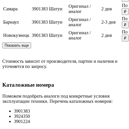
По 
Оригинал /
Самара
3901383
Шатун
2 дня
аналог
₽
По 
Оригинал /
Барнаул
3901383
Шатун
2-3 дня
аналог
₽
По 
Оригинал /
Новокузнецк
3901383
Шатун
2 дня
аналог
₽
Показать еще
Стоимость зависит от производителя, партии и наличия и
уточняется по запросу.
Каталожные номера
Поможем подобрать аналоги под конкретные условия
эксплуатации техники. Перечень каталожных номеров:
3901383
3924350
3901224