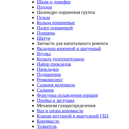
Шкив и демпфер
Поддон
Цилиндро поршневая группа
Гильза
Кольца поршневые
Палец поршневой
Поршень
Шатун
Запчасти для капитального ремонта
Вкладыш коренной и шатунный
Втулка
Кольцо уплотнительное
Набор прокладок
Прокладки
Подшипник
Ремкомплект
Сальник коленвала
Сальник
Форсунка охлаждения поршня
Пробка и заглушка
Механизм газораспределения
Вал и опора коромысла
Клапан впускной и выпускной ГБЦ
Коромысло
Толкатель