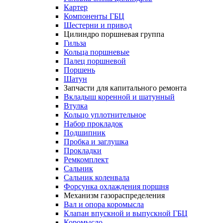
Картер
Компоненты ГБЦ
Шестерни и привод
Цилиндро поршневая группа
Гильза
Кольца поршневые
Палец поршневой
Поршень
Шатун
Запчасти для капитального ремонта
Вкладыш коренной и шатунный
Втулка
Кольцо уплотнительное
Набор прокладок
Подшипник
Пробка и заглушка
Прокладки
Ремкомплект
Сальник
Сальник коленвала
Форсунка охлаждения поршня
Механизм газораспределения
Вал и опора коромысла
Клапан впускной и выпускной ГБЦ
Коромысло