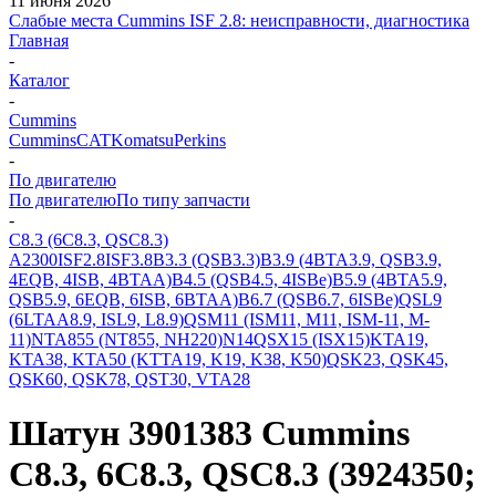
11 июня 2026
Слабые места Cummins ISF 2.8: неисправности, диагностика
Главная
-
Каталог
-
Cummins
Cummins
CAT
Komatsu
Perkins
-
По двигателю
По двигателю
По типу запчасти
-
C8.3 (6C8.3, QSC8.3)
A2300
ISF2.8
ISF3.8
B3.3 (QSB3.3)
B3.9 (4BTA3.9, QSB3.9,
4EQB, 4ISB, 4BTAA)
B4.5 (QSB4.5, 4ISBe)
B5.9 (4BTA5.9,
QSB5.9, 6EQB, 6ISB, 6BTAA)
B6.7 (QSB6.7, 6ISBe)
QSL9
(6LTAA8.9, ISL9, L8.9)
QSM11 (ISM11, M11, ISM-11, M-
11)
NTA855 (NT855, NH220)
N14
QSX15 (ISX15)
KTA19,
KTA38, KTA50 (KTTA19, K19, K38, K50)
QSK23, QSK45,
QSK60, QSK78, QST30, VTA28
Шатун 3901383 Cummins
C8.3, 6C8.3, QSC8.3 (3924350;