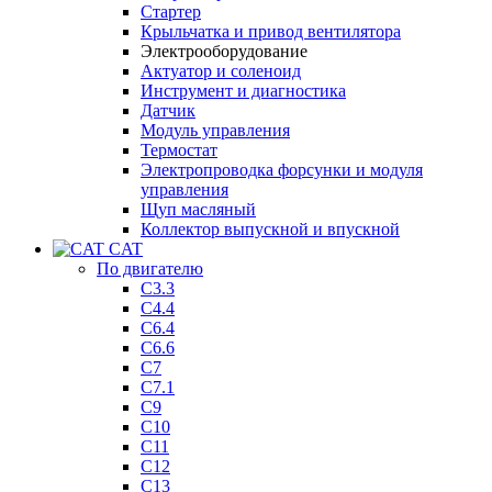
Стартер
Крыльчатка и привод вентилятора
Электрооборудование
Актуатор и соленоид
Инструмент и диагностика
Датчик
Модуль управления
Термостат
Электропроводка форсунки и модуля
управления
Щуп масляный
Коллектор выпускной и впускной
CAT
По двигателю
C3.3
C4.4
C6.4
C6.6
C7
C7.1
C9
C10
C11
C12
C13