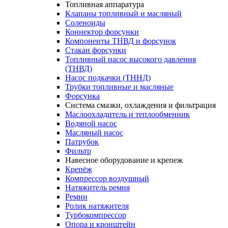
Топливная аппаратура
Клапаны топливный и масляный
Соленоиды
Коннектор форсунки
Компоненты ТНВД и форсунок
Стакан форсунки
Топливный насос высокого давления
(ТНВД)
Насос подкачки (ТННД)
Трубки топливные и масляные
Форсунка
Система смазки, охлаждения и фильтрация
Маслоохладитель и теплообменник
Водяной насос
Масляный насос
Патрубок
Фильтр
Навесное оборудование и крепеж
Крепёж
Компрессор воздушный
Натяжитель ремня
Ремни
Ролик натяжителя
Турбокомпрессор
Опора и кронштейн