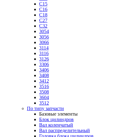
C15
C16
C18
C27
C32
3054
3056
3066
3114
3116
3126
3306
3406
3408
3412
3516
3508
3604
3512
По типу запчасти
Базовые элементы
Блок цилиндров
Вал коленчатый
Вал распределительный
Головка блока цилиндров