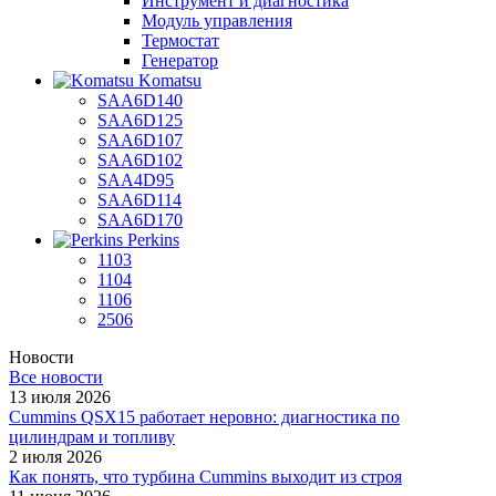
Инструмент и диагностика
Модуль управления
Термостат
Генератор
Komatsu
SAA6D140
SAA6D125
SAA6D107
SAA6D102
SAA4D95
SAA6D114
SAA6D170
Perkins
1103
1104
1106
2506
Новости
Все новости
13 июля 2026
Cummins QSX15 работает неровно: диагностика по
цилиндрам и топливу
2 июля 2026
Как понять, что турбина Cummins выходит из строя