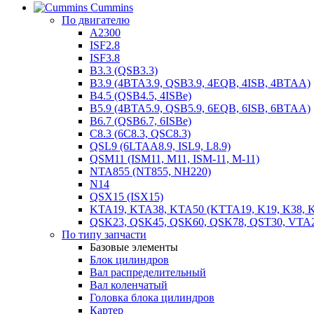
Cummins
По двигателю
A2300
ISF2.8
ISF3.8
B3.3 (QSB3.3)
B3.9 (4BTA3.9, QSB3.9, 4EQB, 4ISB, 4BTAA)
B4.5 (QSB4.5, 4ISBe)
B5.9 (4BTA5.9, QSB5.9, 6EQB, 6ISB, 6BTAA)
B6.7 (QSB6.7, 6ISBe)
C8.3 (6C8.3, QSC8.3)
QSL9 (6LTAA8.9, ISL9, L8.9)
QSM11 (ISM11, M11, ISM-11, M-11)
NTA855 (NT855, NH220)
N14
QSX15 (ISX15)
KTA19, KTA38, KTA50 (KTTA19, K19, K38, K
QSK23, QSK45, QSK60, QSK78, QST30, VTA
По типу запчасти
Базовые элементы
Блок цилиндров
Вал распределительный
Вал коленчатый
Головка блока цилиндров
Картер