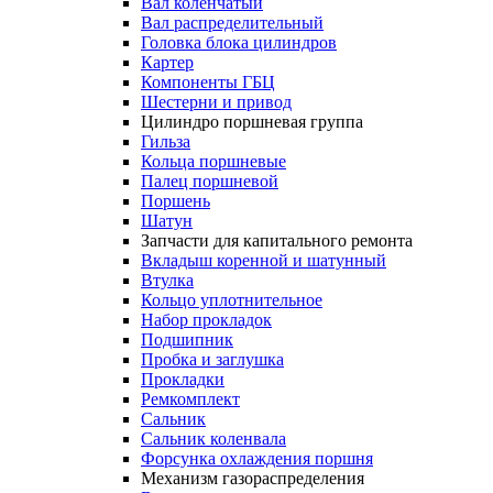
Вал коленчатый
Вал распределительный
Головка блока цилиндров
Картер
Компоненты ГБЦ
Шестерни и привод
Цилиндро поршневая группа
Гильза
Кольца поршневые
Палец поршневой
Поршень
Шатун
Запчасти для капитального ремонта
Вкладыш коренной и шатунный
Втулка
Кольцо уплотнительное
Набор прокладок
Подшипник
Пробка и заглушка
Прокладки
Ремкомплект
Сальник
Сальник коленвала
Форсунка охлаждения поршня
Механизм газораспределения