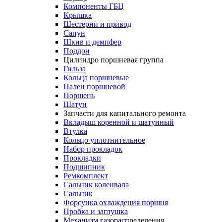
Компоненты ГБЦ
Крышка
Шестерни и привод
Сапун
Шкив и демпфер
Поддон
Цилиндро поршневая группа
Гильза
Кольца поршневые
Палец поршневой
Поршень
Шатун
Запчасти для капитального ремонта
Вкладыш коренной и шатунный
Втулка
Кольцо уплотнительное
Набор прокладок
Прокладки
Подшипник
Ремкомплект
Сальник коленвала
Сальник
Форсунка охлаждения поршня
Пробка и заглушка
Механизм газораспределения