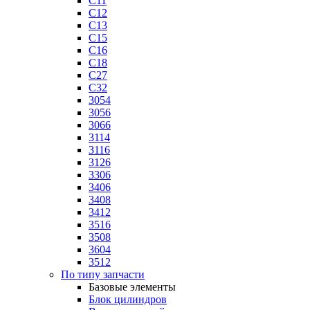
C11
C12
C13
C15
C16
C18
C27
C32
3054
3056
3066
3114
3116
3126
3306
3406
3408
3412
3516
3508
3604
3512
По типу запчасти
Базовые элементы
Блок цилиндров