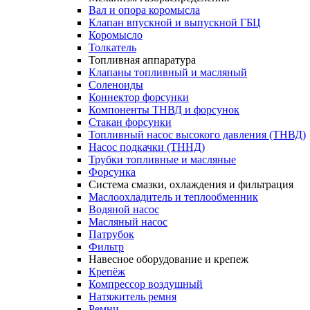
Вал и опора коромысла
Клапан впускной и выпускной ГБЦ
Коромысло
Толкатель
Топливная аппаратура
Клапаны топливный и масляный
Соленоиды
Коннектор форсунки
Компоненты ТНВД и форсунок
Стакан форсунки
Топливный насос высокого давления (ТНВД)
Насос подкачки (ТННД)
Трубки топливные и масляные
Форсунка
Система смазки, охлаждения и фильтрация
Маслоохладитель и теплообменник
Водяной насос
Масляный насос
Патрубок
Фильтр
Навесное оборудование и крепеж
Крепёж
Компрессор воздушный
Натяжитель ремня
Ремни