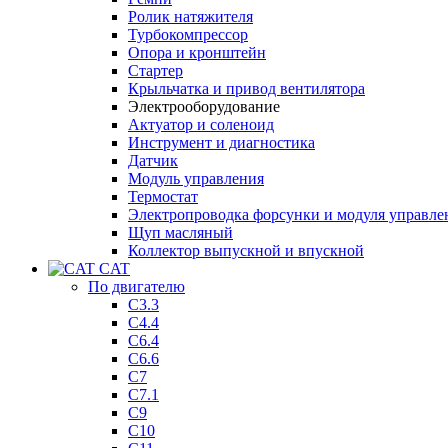
Ролик натяжителя
Турбокомпрессор
Опора и кронштейн
Стартер
Крыльчатка и привод вентилятора
Электрооборудование
Актуатор и соленоид
Инструмент и диагностика
Датчик
Модуль управления
Термостат
Электропроводка форсунки и модуля управле
Щуп масляный
Коллектор выпускной и впускной
CAT
По двигателю
C3.3
C4.4
C6.4
C6.6
C7
C7.1
C9
C10