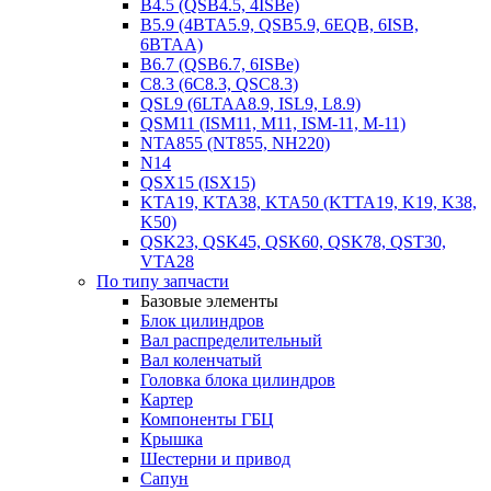
B4.5 (QSB4.5, 4ISBe)
B5.9 (4BTA5.9, QSB5.9, 6EQB, 6ISB,
6BTAA)
B6.7 (QSB6.7, 6ISBe)
C8.3 (6C8.3, QSC8.3)
QSL9 (6LTAA8.9, ISL9, L8.9)
QSM11 (ISM11, M11, ISM-11, M-11)
NTA855 (NT855, NH220)
N14
QSX15 (ISX15)
KTA19, KTA38, KTA50 (KTTA19, K19, K38,
K50)
QSK23, QSK45, QSK60, QSK78, QST30,
VTA28
По типу запчасти
Базовые элементы
Блок цилиндров
Вал распределительный
Вал коленчатый
Головка блока цилиндров
Картер
Компоненты ГБЦ
Крышка
Шестерни и привод
Сапун