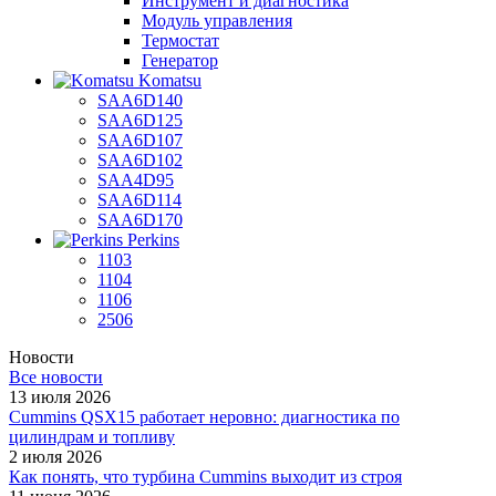
Инструмент и диагностика
Модуль управления
Термостат
Генератор
Komatsu
SAA6D140
SAA6D125
SAA6D107
SAA6D102
SAA4D95
SAA6D114
SAA6D170
Perkins
1103
1104
1106
2506
Новости
Все новости
13 июля 2026
Cummins QSX15 работает неровно: диагностика по
цилиндрам и топливу
2 июля 2026
Как понять, что турбина Cummins выходит из строя