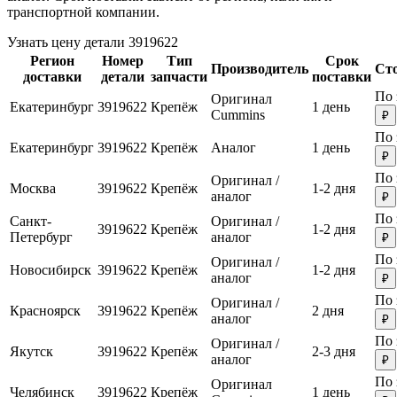
транспортной компании.
Узнать цену детали 3919622
Регион
Номер
Тип
Срок
Производитель
Ст
доставки
детали
запчасти
поставки
По 
Оригинал
Екатеринбург
3919622
Крепёж
1 день
Cummins
₽
По 
Екатеринбург
3919622
Крепёж
Аналог
1 день
₽
По 
Оригинал /
Москва
3919622
Крепёж
1-2 дня
аналог
₽
По 
Санкт-
Оригинал /
3919622
Крепёж
1-2 дня
Петербург
аналог
₽
По 
Оригинал /
Новосибирск
3919622
Крепёж
1-2 дня
аналог
₽
По 
Оригинал /
Красноярск
3919622
Крепёж
2 дня
аналог
₽
По 
Оригинал /
Якутск
3919622
Крепёж
2-3 дня
аналог
₽
По 
Оригинал
Челябинск
3919622
Крепёж
1 день