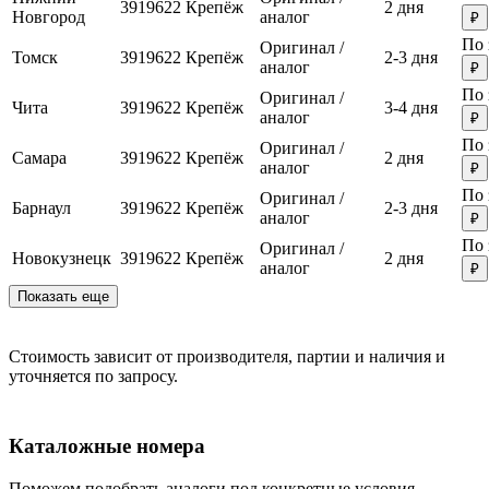
3919622
Крепёж
2 дня
Новгород
аналог
₽
По 
Оригинал /
Томск
3919622
Крепёж
2-3 дня
аналог
₽
По 
Оригинал /
Чита
3919622
Крепёж
3-4 дня
аналог
₽
По 
Оригинал /
Самара
3919622
Крепёж
2 дня
аналог
₽
По 
Оригинал /
Барнаул
3919622
Крепёж
2-3 дня
аналог
₽
По 
Оригинал /
Новокузнецк
3919622
Крепёж
2 дня
аналог
₽
Показать еще
Стоимость зависит от производителя, партии и наличия и
уточняется по запросу.
Каталожные номера
Поможем подобрать аналоги под конкретные условия