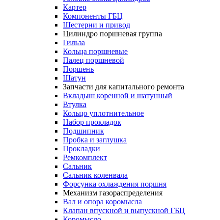
Картер
Компоненты ГБЦ
Шестерни и привод
Цилиндро поршневая группа
Гильза
Кольца поршневые
Палец поршневой
Поршень
Шатун
Запчасти для капитального ремонта
Вкладыш коренной и шатунный
Втулка
Кольцо уплотнительное
Набор прокладок
Подшипник
Пробка и заглушка
Прокладки
Ремкомплект
Сальник
Сальник коленвала
Форсунка охлаждения поршня
Механизм газораспределения
Вал и опора коромысла
Клапан впускной и выпускной ГБЦ
Коромысло