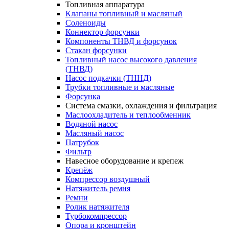
Топливная аппаратура
Клапаны топливный и масляный
Соленоиды
Коннектор форсунки
Компоненты ТНВД и форсунок
Стакан форсунки
Топливный насос высокого давления
(ТНВД)
Насос подкачки (ТННД)
Трубки топливные и масляные
Форсунка
Система смазки, охлаждения и фильтрация
Маслоохладитель и теплообменник
Водяной насос
Масляный насос
Патрубок
Фильтр
Навесное оборудование и крепеж
Крепёж
Компрессор воздушный
Натяжитель ремня
Ремни
Ролик натяжителя
Турбокомпрессор
Опора и кронштейн