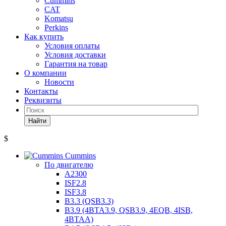
Cummins
CAT
Komatsu
Perkins
Как купить
Условия оплаты
Условия доставки
Гарантия на товар
О компании
Новости
Контакты
Реквизиты
Найти
$
Cummins
По двигателю
A2300
ISF2.8
ISF3.8
B3.3 (QSB3.3)
B3.9 (4BTA3.9, QSB3.9, 4EQB, 4ISB,
4BTAA)