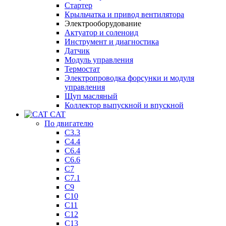
Стартер
Крыльчатка и привод вентилятора
Электрооборудование
Актуатор и соленоид
Инструмент и диагностика
Датчик
Модуль управления
Термостат
Электропроводка форсунки и модуля
управления
Щуп масляный
Коллектор выпускной и впускной
CAT
По двигателю
C3.3
C4.4
C6.4
C6.6
C7
C7.1
C9
C10
C11
C12
C13