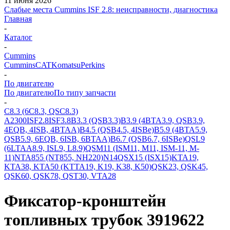
11 июня 2026
Слабые места Cummins ISF 2.8: неисправности, диагностика
Главная
-
Каталог
-
Cummins
Cummins
CAT
Komatsu
Perkins
-
По двигателю
По двигателю
По типу запчасти
-
C8.3 (6C8.3, QSC8.3)
A2300
ISF2.8
ISF3.8
B3.3 (QSB3.3)
B3.9 (4BTA3.9, QSB3.9,
4EQB, 4ISB, 4BTAA)
B4.5 (QSB4.5, 4ISBe)
B5.9 (4BTA5.9,
QSB5.9, 6EQB, 6ISB, 6BTAA)
B6.7 (QSB6.7, 6ISBe)
QSL9
(6LTAA8.9, ISL9, L8.9)
QSM11 (ISM11, M11, ISM-11, M-
11)
NTA855 (NT855, NH220)
N14
QSX15 (ISX15)
KTA19,
KTA38, KTA50 (KTTA19, K19, K38, K50)
QSK23, QSK45,
QSK60, QSK78, QST30, VTA28
Фиксатор-кронштейн
топливных трубок 3919622