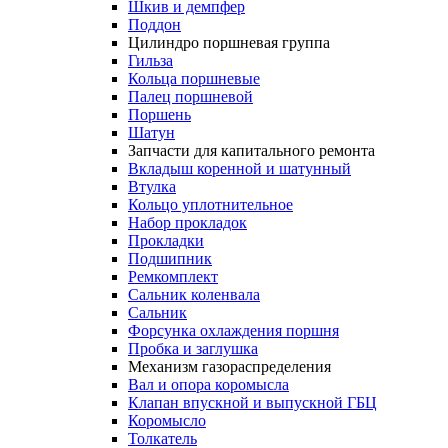
Шкив и демпфер
Поддон
Цилиндро поршневая группа
Гильза
Кольца поршневые
Палец поршневой
Поршень
Шатун
Запчасти для капитального ремонта
Вкладыш коренной и шатунный
Втулка
Кольцо уплотнительное
Набор прокладок
Прокладки
Подшипник
Ремкомплект
Сальник коленвала
Сальник
Форсунка охлаждения поршня
Пробка и заглушка
Механизм газораспределения
Вал и опора коромысла
Клапан впускной и выпускной ГБЦ
Коромысло
Толкатель