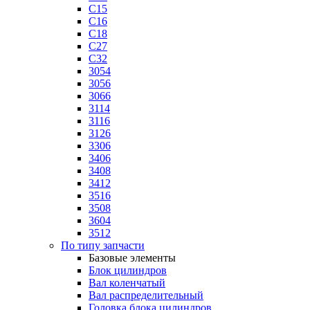
C15
C16
C18
C27
C32
3054
3056
3066
3114
3116
3126
3306
3406
3408
3412
3516
3508
3604
3512
По типу запчасти
Базовые элементы
Блок цилиндров
Вал коленчатый
Вал распределительный
Головка блока цилиндров