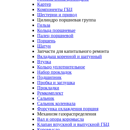
Картер
Компоненты ГБЦ
Шестерни и привод
Цилиндро поршневая группа
Гильза
Кольца поршневые
Палец поршневой
Поршень
Шатун
Запчасти для капитального ремонта
Вкладыш коренной и шатунный
Втулка
Кольцо уплотнительное
Набор прокладок
Подшипник
Пробка и заглушка
Прокладки
Ремкомплект
Сальник
Сальник коленвала
Форсунка охлаждения поршня
Механизм газораспределения
Вал и опора коромысла
Клапан впускной и выпускной ГБЦ
Коромысло