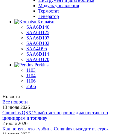
Инструмент и диагностика
Модуль управления
Термостат
Генератор
Komatsu
SAA6D140
SAA6D125
SAA6D107
SAA6D102
SAA4D95
SAA6D114
SAA6D170
Perkins
1103
1104
1106
2506
Новости
Все новости
13 июля 2026
Cummins QSX15 работает неровно: диагностика по
цилиндрам и топливу
2 июля 2026
Как понять, что турбина Cummins выходит из строя