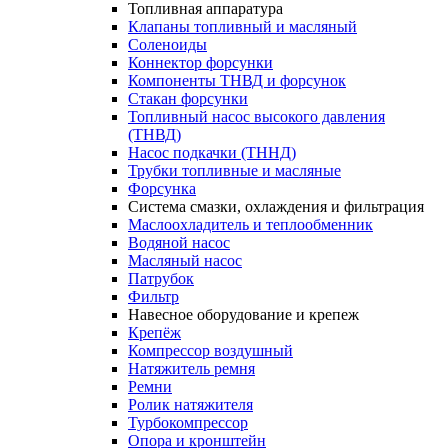
Топливная аппаратура
Клапаны топливный и масляный
Соленоиды
Коннектор форсунки
Компоненты ТНВД и форсунок
Стакан форсунки
Топливный насос высокого давления
(ТНВД)
Насос подкачки (ТННД)
Трубки топливные и масляные
Форсунка
Система смазки, охлаждения и фильтрация
Маслоохладитель и теплообменник
Водяной насос
Масляный насос
Патрубок
Фильтр
Навесное оборудование и крепеж
Крепёж
Компрессор воздушный
Натяжитель ремня
Ремни
Ролик натяжителя
Турбокомпрессор
Опора и кронштейн