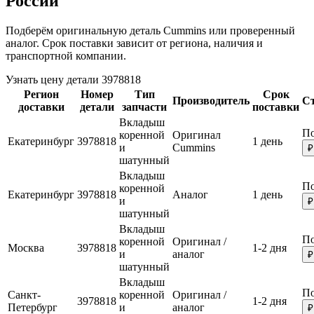
России
Подберём оригинальную деталь Cummins или проверенный
аналог. Срок поставки зависит от региона, наличия и
транспортной компании.
Узнать цену детали 3978818
Регион
Номер
Тип
Срок
Производитель
С
доставки
детали
запчасти
поставки
Вкладыш
По
коренной
Оригинал
Екатеринбург
3978818
1 день
и
Cummins
₽
шатунный
Вкладыш
По
коренной
Екатеринбург
3978818
Аналог
1 день
и
₽
шатунный
Вкладыш
По
коренной
Оригинал /
Москва
3978818
1-2 дня
и
аналог
₽
шатунный
Вкладыш
По
Санкт-
коренной
Оригинал /
3978818
1-2 дня
Петербург
и
аналог
₽