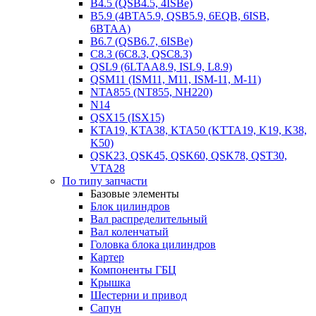
B4.5 (QSB4.5, 4ISBe)
B5.9 (4BTA5.9, QSB5.9, 6EQB, 6ISB,
6BTAA)
B6.7 (QSB6.7, 6ISBe)
C8.3 (6C8.3, QSC8.3)
QSL9 (6LTAA8.9, ISL9, L8.9)
QSM11 (ISM11, M11, ISM-11, M-11)
NTA855 (NT855, NH220)
N14
QSX15 (ISX15)
KTA19, KTA38, KTA50 (KTTA19, K19, K38,
K50)
QSK23, QSK45, QSK60, QSK78, QST30,
VTA28
По типу запчасти
Базовые элементы
Блок цилиндров
Вал распределительный
Вал коленчатый
Головка блока цилиндров
Картер
Компоненты ГБЦ
Крышка
Шестерни и привод
Сапун