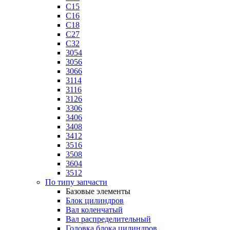
C15
C16
C18
C27
C32
3054
3056
3066
3114
3116
3126
3306
3406
3408
3412
3516
3508
3604
3512
По типу запчасти
Базовые элементы
Блок цилиндров
Вал коленчатый
Вал распределительный
Головка блока цилиндров