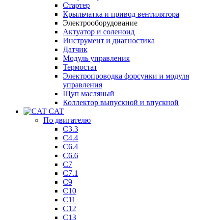
Стартер
Крыльчатка и привод вентилятора
Электрооборудование
Актуатор и соленоид
Инструмент и диагностика
Датчик
Модуль управления
Термостат
Электропроводка форсунки и модуля
управления
Щуп масляный
Коллектор выпускной и впускной
CAT
По двигателю
C3.3
C4.4
C6.4
C6.6
C7
C7.1
C9
C10
C11
C12
C13