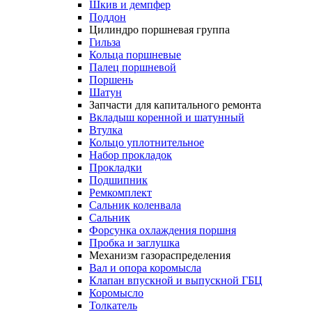
Шкив и демпфер
Поддон
Цилиндро поршневая группа
Гильза
Кольца поршневые
Палец поршневой
Поршень
Шатун
Запчасти для капитального ремонта
Вкладыш коренной и шатунный
Втулка
Кольцо уплотнительное
Набор прокладок
Прокладки
Подшипник
Ремкомплект
Сальник коленвала
Сальник
Форсунка охлаждения поршня
Пробка и заглушка
Механизм газораспределения
Вал и опора коромысла
Клапан впускной и выпускной ГБЦ
Коромысло
Толкатель