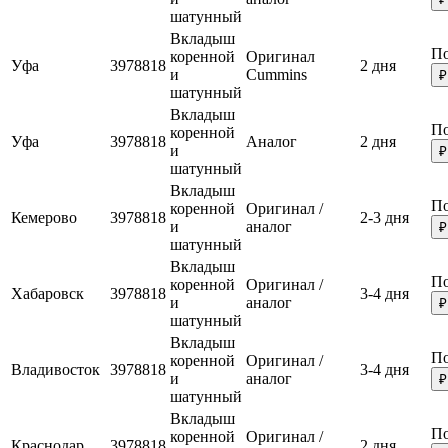
шатунный
Вкладыш
По
коренной
Оригинал
Уфа
3978818
2 дня
и
Cummins
₽
шатунный
Вкладыш
По
коренной
Уфа
3978818
Аналог
2 дня
и
₽
шатунный
Вкладыш
По
коренной
Оригинал /
Кемерово
3978818
2-3 дня
и
аналог
₽
шатунный
Вкладыш
По
коренной
Оригинал /
Хабаровск
3978818
3-4 дня
и
аналог
₽
шатунный
Вкладыш
По
коренной
Оригинал /
Владивосток
3978818
3-4 дня
и
аналог
₽
шатунный
Вкладыш
По
коренной
Оригинал /
Краснодар
3978818
2 дня