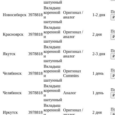
шатунный
Вкладыш
По
коренной
Оригинал /
Новосибирск
3978818
1-2 дня
и
аналог
₽
шатунный
Вкладыш
По
коренной
Оригинал /
Красноярск
3978818
2 дня
и
аналог
₽
шатунный
Вкладыш
По
коренной
Оригинал /
Якутск
3978818
2-3 дня
и
аналог
₽
шатунный
Вкладыш
По
коренной
Оригинал
Челябинск
3978818
1 день
и
Cummins
₽
шатунный
Вкладыш
По
коренной
Челябинск
3978818
Аналог
1 день
и
₽
шатунный
Вкладыш
По
коренной
Оригинал /
Иркутск
3978818
2 дня
и
аналог
₽