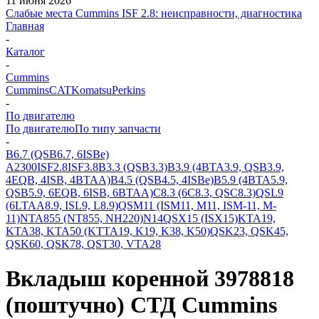
11 июня 2026
Слабые места Cummins ISF 2.8: неисправности, диагностика
Главная
-
Каталог
-
Cummins
Cummins
CAT
Komatsu
Perkins
-
По двигателю
По двигателю
По типу запчасти
-
B6.7 (QSB6.7, 6ISBe)
A2300
ISF2.8
ISF3.8
B3.3 (QSB3.3)
B3.9 (4BTA3.9, QSB3.9,
4EQB, 4ISB, 4BTAA)
B4.5 (QSB4.5, 4ISBe)
B5.9 (4BTA5.9,
QSB5.9, 6EQB, 6ISB, 6BTAA)
C8.3 (6C8.3, QSC8.3)
QSL9
(6LTAA8.9, ISL9, L8.9)
QSM11 (ISM11, M11, ISM-11, M-
11)
NTA855 (NT855, NH220)
N14
QSX15 (ISX15)
KTA19,
KTA38, KTA50 (KTTA19, K19, K38, K50)
QSK23, QSK45,
QSK60, QSK78, QST30, VTA28
Вкладыш коренной 3978818
(поштучно) СТД Cummins