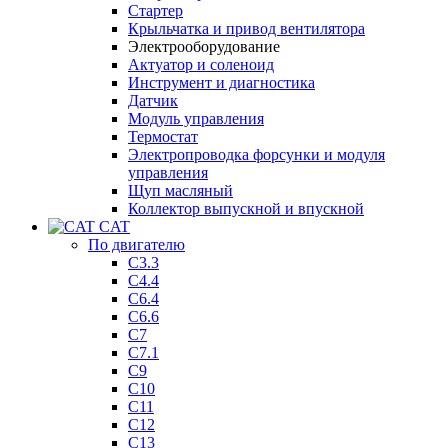
Стартер
Крыльчатка и привод вентилятора
Электрооборудование
Актуатор и соленоид
Инструмент и диагностика
Датчик
Модуль управления
Термостат
Электропроводка форсунки и модуля
управления
Щуп масляный
Коллектор выпускной и впускной
CAT
По двигателю
C3.3
C4.4
C6.4
C6.6
C7
C7.1
C9
C10
C11
C12
C13