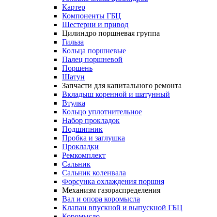
Картер
Компоненты ГБЦ
Шестерни и привод
Цилиндро поршневая группа
Гильза
Кольца поршневые
Палец поршневой
Поршень
Шатун
Запчасти для капитального ремонта
Вкладыш коренной и шатунный
Втулка
Кольцо уплотнительное
Набор прокладок
Подшипник
Пробка и заглушка
Прокладки
Ремкомплект
Сальник
Сальник коленвала
Форсунка охлаждения поршня
Механизм газораспределения
Вал и опора коромысла
Клапан впускной и выпускной ГБЦ
Коромысло