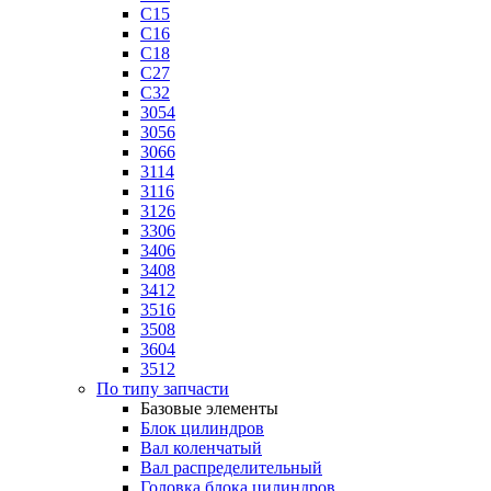
C15
C16
C18
C27
C32
3054
3056
3066
3114
3116
3126
3306
3406
3408
3412
3516
3508
3604
3512
По типу запчасти
Базовые элементы
Блок цилиндров
Вал коленчатый
Вал распределительный
Головка блока цилиндров