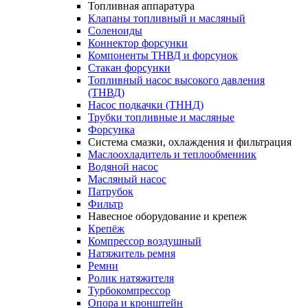
Топливная аппаратура
Клапаны топливный и масляный
Соленоиды
Коннектор форсунки
Компоненты ТНВД и форсунок
Стакан форсунки
Топливный насос высокого давления
(ТНВД)
Насос подкачки (ТННД)
Трубки топливные и масляные
Форсунка
Система смазки, охлаждения и фильтрация
Маслоохладитель и теплообменник
Водяной насос
Масляный насос
Патрубок
Фильтр
Навесное оборудование и крепеж
Крепёж
Компрессор воздушный
Натяжитель ремня
Ремни
Ролик натяжителя
Турбокомпрессор
Опора и кронштейн