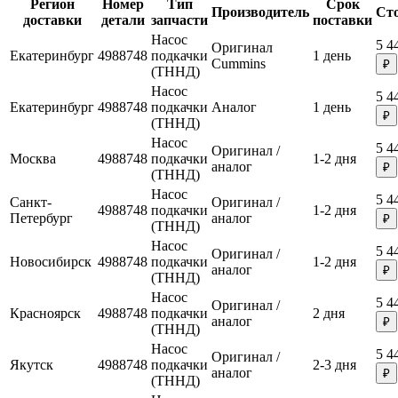
Регион
Номер
Тип
Срок
Производитель
Ст
доставки
детали
запчасти
поставки
Насос
5 4
Оригинал
Екатеринбург
4988748
подкачки
1 день
Cummins
₽
(ТННД)
Насос
5 4
Екатеринбург
4988748
подкачки
Аналог
1 день
₽
(ТННД)
Насос
5 4
Оригинал /
Москва
4988748
подкачки
1-2 дня
аналог
₽
(ТННД)
Насос
5 4
Санкт-
Оригинал /
4988748
подкачки
1-2 дня
Петербург
аналог
₽
(ТННД)
Насос
5 4
Оригинал /
Новосибирск
4988748
подкачки
1-2 дня
аналог
₽
(ТННД)
Насос
5 4
Оригинал /
Красноярск
4988748
подкачки
2 дня
аналог
₽
(ТННД)
Насос
5 4
Оригинал /
Якутск
4988748
подкачки
2-3 дня
аналог
₽
(ТННД)