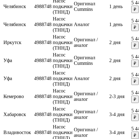
Насос
5 4
Оригинал
Челябинск
4988748
подкачки
1 день
Cummins
₽
(ТННД)
Насос
5 4
Челябинск
4988748
подкачки
Аналог
1 день
₽
(ТННД)
Насос
5 4
Оригинал /
Иркутск
4988748
подкачки
2 дня
аналог
₽
(ТННД)
Насос
5 4
Оригинал
Уфа
4988748
подкачки
2 дня
Cummins
₽
(ТННД)
Насос
5 4
Уфа
4988748
подкачки
Аналог
2 дня
₽
(ТННД)
Насос
5 4
Оригинал /
Кемерово
4988748
подкачки
2-3 дня
аналог
₽
(ТННД)
Насос
5 4
Оригинал /
Хабаровск
4988748
подкачки
3-4 дня
аналог
₽
(ТННД)
Насос
5 4
Оригинал /
Владивосток
4988748
подкачки
3-4 дня
аналог
₽
(ТННД)