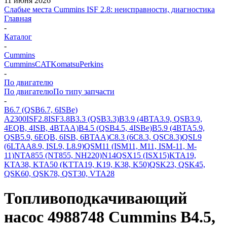
11 июня 2026
Слабые места Cummins ISF 2.8: неисправности, диагностика
Главная
-
Каталог
-
Cummins
Cummins
CAT
Komatsu
Perkins
-
По двигателю
По двигателю
По типу запчасти
-
B6.7 (QSB6.7, 6ISBe)
A2300
ISF2.8
ISF3.8
B3.3 (QSB3.3)
B3.9 (4BTA3.9, QSB3.9,
4EQB, 4ISB, 4BTAA)
B4.5 (QSB4.5, 4ISBe)
B5.9 (4BTA5.9,
QSB5.9, 6EQB, 6ISB, 6BTAA)
C8.3 (6C8.3, QSC8.3)
QSL9
(6LTAA8.9, ISL9, L8.9)
QSM11 (ISM11, M11, ISM-11, M-
11)
NTA855 (NT855, NH220)
N14
QSX15 (ISX15)
KTA19,
KTA38, KTA50 (KTTA19, K19, K38, K50)
QSK23, QSK45,
QSK60, QSK78, QST30, VTA28
Топливоподкачивающий
насос 4988748 Cummins B4.5,