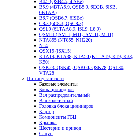
B4.5 (QSB4.5, 4ISBe)
B5.9 (4BTA5.9, QSB5.9, 6EQB, 6ISB,
6BTAA)
B6.7 (QSB6.7, 6ISBe)
C8.3 (6C8.3, QSC8.3)
QSL9 (6LTAA8.9, ISL9, L8.9)
QSM11 (ISM11, M11, ISM-11, M-11)
NTA855 (NT855, NH220)
N14
QSX15 (ISX15)
KTA19, KTA38, KTA50 (KTTA19, K19, K38,
K50)
QSK23, QSK45, QSK60, QSK78, QST30,
VTA28
По типу запчасти
Базовые элементы
Блок цилиндров
Вал распределительный
Вал коленчатый
Головка блока цилиндров
Картер
Компоненты ГБЦ
Крышка
Шестерни и привод
Сапун