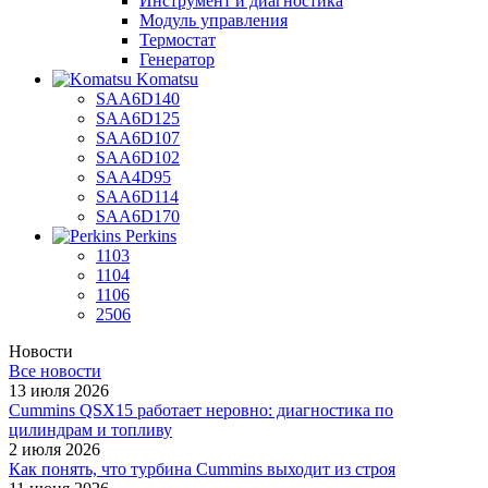
Инструмент и диагностика
Модуль управления
Термостат
Генератор
Komatsu
SAA6D140
SAA6D125
SAA6D107
SAA6D102
SAA4D95
SAA6D114
SAA6D170
Perkins
1103
1104
1106
2506
Новости
Все новости
13 июля 2026
Cummins QSX15 работает неровно: диагностика по
цилиндрам и топливу
2 июля 2026
Как понять, что турбина Cummins выходит из строя