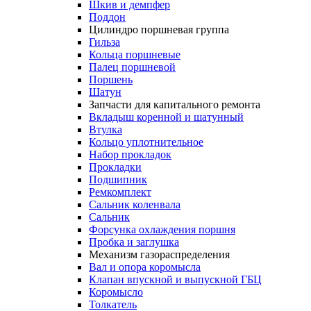
Шкив и демпфер
Поддон
Цилиндро поршневая группа
Гильза
Кольца поршневые
Палец поршневой
Поршень
Шатун
Запчасти для капитального ремонта
Вкладыш коренной и шатунный
Втулка
Кольцо уплотнительное
Набор прокладок
Прокладки
Подшипник
Ремкомплект
Сальник коленвала
Сальник
Форсунка охлаждения поршня
Пробка и заглушка
Механизм газораспределения
Вал и опора коромысла
Клапан впускной и выпускной ГБЦ
Коромысло
Толкатель