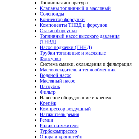
Топливная аппаратура
Клапаны топливный и масляный
Соленоиды
Коннектор форсунки
Компоненты ТНВД и форсунок
Стакан форсунки
Топливный насос высокого давления
(ТНВД)
Насос подкачки (ТННД)
Трубки топливные и масляные
Форсунка
Система смазки, охлаждения и фильтрация
Маслоохладитель и теплообменник
Водяной насос
Масляный насос
Патрубок
Фильтр
Навесное оборудование и крепеж
Крепёж
Компрессор воздушный
Натяжитель ремня
Ремни
Ролик натяжителя
Турбокомпрессор
Опора и кронштейн