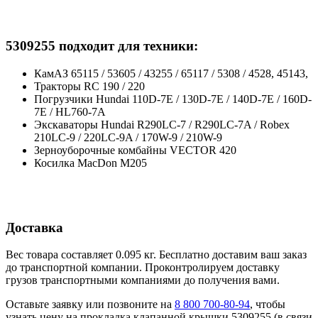
5309255 подходит для техники:
КамАЗ 65115 / 53605 / 43255 / 65117 / 5308 / 4528, 45143,
Тракторы RC 190 / 220
Погрузчики Hundai 110D-7E / 130D-7E / 140D-7E / 160D-
7E / HL760-7A
Экскаваторы Hundai R290LC-7 / R290LC-7A / Robex
210LC-9 / 220LC-9A / 170W-9 / 210W-9
Зерноуборочные комбайны VECTOR 420
Косилка MacDon M205
Доставка
Вес товара составляет 0.095 кг. Бесплатно доставим ваш заказ
до транспортной компании. Проконтролируем доставку
грузов транспортными компаниями до получения вами.
Оставьте заявку или позвоните на
8 800 700-80-94
, чтобы
узнать цену на прокладка клапанной крышки 5309255 (в связи