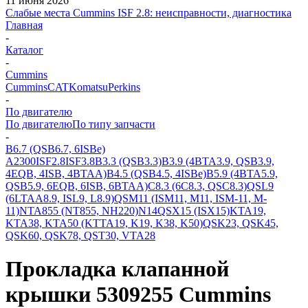
11 июня 2026
Слабые места Cummins ISF 2.8: неисправности, диагностика
Главная
-
Каталог
-
Cummins
Cummins
CAT
Komatsu
Perkins
-
По двигателю
По двигателю
По типу запчасти
-
B6.7 (QSB6.7, 6ISBe)
A2300
ISF2.8
ISF3.8
B3.3 (QSB3.3)
B3.9 (4BTA3.9, QSB3.9,
4EQB, 4ISB, 4BTAA)
B4.5 (QSB4.5, 4ISBe)
B5.9 (4BTA5.9,
QSB5.9, 6EQB, 6ISB, 6BTAA)
C8.3 (6C8.3, QSC8.3)
QSL9
(6LTAA8.9, ISL9, L8.9)
QSM11 (ISM11, M11, ISM-11, M-
11)
NTA855 (NT855, NH220)
N14
QSX15 (ISX15)
KTA19,
KTA38, KTA50 (KTTA19, K19, K38, K50)
QSK23, QSK45,
QSK60, QSK78, QST30, VTA28
Прокладка клапанной
крышки 5309255 Cummins