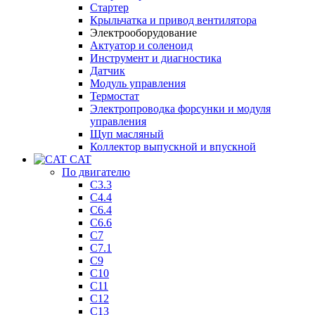
Стартер
Крыльчатка и привод вентилятора
Электрооборудование
Актуатор и соленоид
Инструмент и диагностика
Датчик
Модуль управления
Термостат
Электропроводка форсунки и модуля
управления
Щуп масляный
Коллектор выпускной и впускной
CAT
По двигателю
C3.3
C4.4
C6.4
C6.6
C7
C7.1
C9
C10
C11
C12
C13