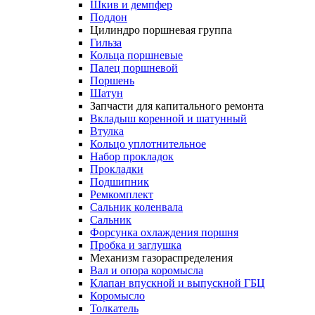
Шкив и демпфер
Поддон
Цилиндро поршневая группа
Гильза
Кольца поршневые
Палец поршневой
Поршень
Шатун
Запчасти для капитального ремонта
Вкладыш коренной и шатунный
Втулка
Кольцо уплотнительное
Набор прокладок
Прокладки
Подшипник
Ремкомплект
Сальник коленвала
Сальник
Форсунка охлаждения поршня
Пробка и заглушка
Механизм газораспределения
Вал и опора коромысла
Клапан впускной и выпускной ГБЦ
Коромысло
Толкатель