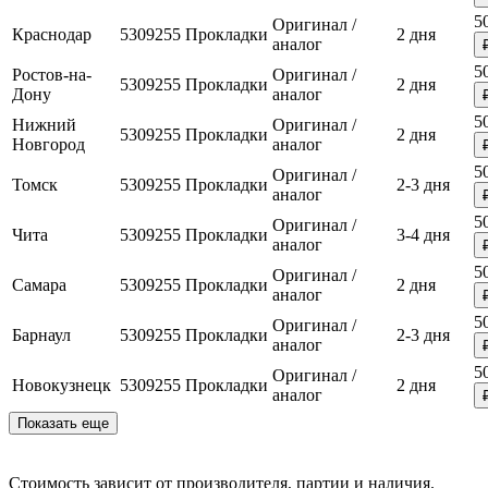
5
Оригинал /
Краснодар
5309255
Прокладки
2 дня
аналог
5
Ростов-на-
Оригинал /
5309255
Прокладки
2 дня
Дону
аналог
5
Нижний
Оригинал /
5309255
Прокладки
2 дня
Новгород
аналог
5
Оригинал /
Томск
5309255
Прокладки
2-3 дня
аналог
5
Оригинал /
Чита
5309255
Прокладки
3-4 дня
аналог
5
Оригинал /
Самара
5309255
Прокладки
2 дня
аналог
5
Оригинал /
Барнаул
5309255
Прокладки
2-3 дня
аналог
5
Оригинал /
Новокузнецк
5309255
Прокладки
2 дня
аналог
Показать еще
Стоимость зависит от производителя, партии и наличия.