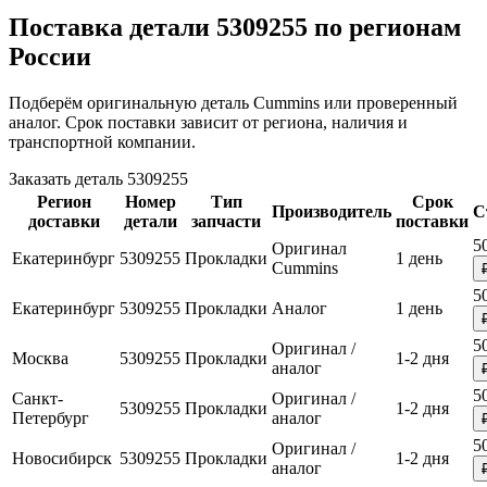
Поставка детали 5309255 по регионам
России
Подберём оригинальную деталь Cummins или проверенный
аналог. Срок поставки зависит от региона, наличия и
транспортной компании.
Заказать деталь 5309255
Регион
Номер
Тип
Срок
Производитель
С
доставки
детали
запчасти
поставки
5
Оригинал
Екатеринбург
5309255
Прокладки
1 день
Cummins
5
Екатеринбург
5309255
Прокладки
Аналог
1 день
5
Оригинал /
Москва
5309255
Прокладки
1-2 дня
аналог
5
Санкт-
Оригинал /
5309255
Прокладки
1-2 дня
Петербург
аналог
5
Оригинал /
Новосибирск
5309255
Прокладки
1-2 дня
аналог