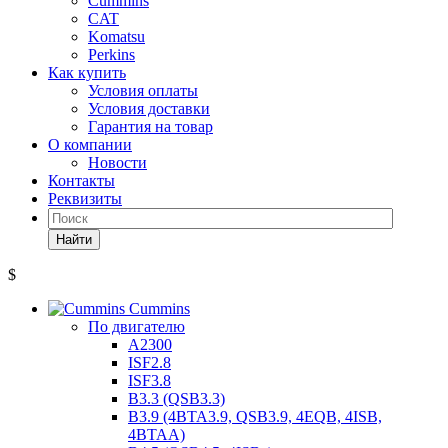
Cummins
CAT
Komatsu
Perkins
Как купить
Условия оплаты
Условия доставки
Гарантия на товар
О компании
Новости
Контакты
Реквизиты
Найти
$
Cummins
По двигателю
A2300
ISF2.8
ISF3.8
B3.3 (QSB3.3)
B3.9 (4BTA3.9, QSB3.9, 4EQB, 4ISB,
4BTAA)