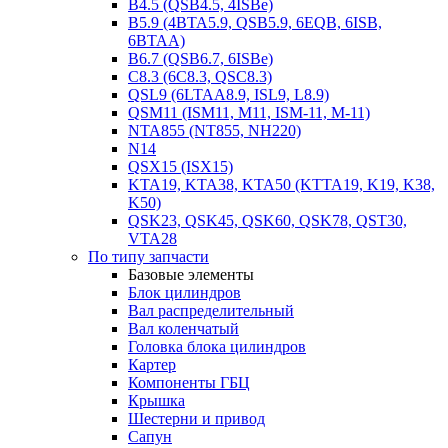
B4.5 (QSB4.5, 4ISBe)
B5.9 (4BTA5.9, QSB5.9, 6EQB, 6ISB,
6BTAA)
B6.7 (QSB6.7, 6ISBe)
C8.3 (6C8.3, QSC8.3)
QSL9 (6LTAA8.9, ISL9, L8.9)
QSM11 (ISM11, M11, ISM-11, M-11)
NTA855 (NT855, NH220)
N14
QSX15 (ISX15)
KTA19, KTA38, KTA50 (KTTA19, K19, K38,
K50)
QSK23, QSK45, QSK60, QSK78, QST30,
VTA28
По типу запчасти
Базовые элементы
Блок цилиндров
Вал распределительный
Вал коленчатый
Головка блока цилиндров
Картер
Компоненты ГБЦ
Крышка
Шестерни и привод
Сапун