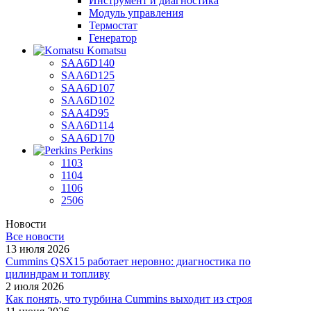
Инструмент и диагностика
Модуль управления
Термостат
Генератор
Komatsu
SAA6D140
SAA6D125
SAA6D107
SAA6D102
SAA4D95
SAA6D114
SAA6D170
Perkins
1103
1104
1106
2506
Новости
Все новости
13 июля 2026
Cummins QSX15 работает неровно: диагностика по
цилиндрам и топливу
2 июля 2026
Как понять, что турбина Cummins выходит из строя