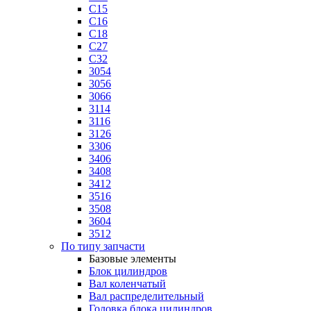
C15
C16
C18
C27
C32
3054
3056
3066
3114
3116
3126
3306
3406
3408
3412
3516
3508
3604
3512
По типу запчасти
Базовые элементы
Блок цилиндров
Вал коленчатый
Вал распределительный
Головка блока цилиндров