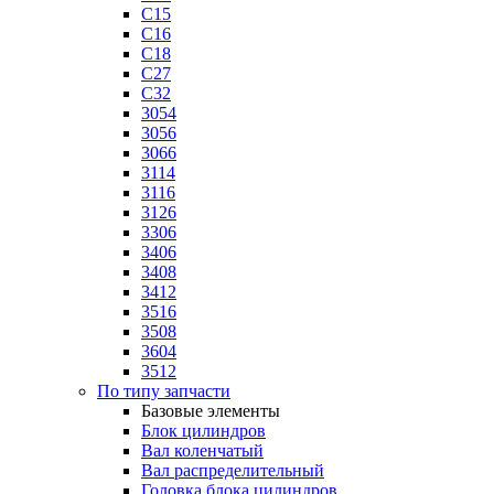
C15
C16
C18
C27
C32
3054
3056
3066
3114
3116
3126
3306
3406
3408
3412
3516
3508
3604
3512
По типу запчасти
Базовые элементы
Блок цилиндров
Вал коленчатый
Вал распределительный
Головка блока цилиндров