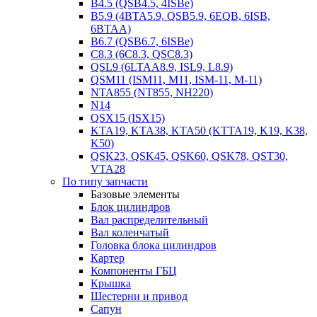
B4.5 (QSB4.5, 4ISBe)
B5.9 (4BTA5.9, QSB5.9, 6EQB, 6ISB,
6BTAA)
B6.7 (QSB6.7, 6ISBe)
C8.3 (6C8.3, QSC8.3)
QSL9 (6LTAA8.9, ISL9, L8.9)
QSM11 (ISM11, M11, ISM-11, M-11)
NTA855 (NT855, NH220)
N14
QSX15 (ISX15)
KTA19, KTA38, KTA50 (KTTA19, K19, K38,
K50)
QSK23, QSK45, QSK60, QSK78, QST30,
VTA28
По типу запчасти
Базовые элементы
Блок цилиндров
Вал распределительный
Вал коленчатый
Головка блока цилиндров
Картер
Компоненты ГБЦ
Крышка
Шестерни и привод
Сапун