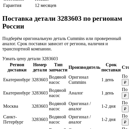
Гарантия
12 месяцев
Поставка детали 3283603 по регионам
России
Подберём оригинальную деталь Cummins или проверенный
аналог. Срок поставки зависит от региона, наличия и
транспортной компании.
Узнать цену детали 3283603
Регион
Номер
Тип
Срок
Производитель
Ст
доставки
детали
запчасти
поставки
По 
Водяной
Оригинал
Екатеринбург
3283603
1 день
насос
Cummins
₽
По 
Водяной
Екатеринбург
3283603
Аналог
1 день
насос
₽
По 
Водяной
Оригинал /
Москва
3283603
1-2 дня
насос
аналог
₽
По 
Санкт-
Водяной
Оригинал /
3283603
1-2 дня
Петербург
насос
аналог
₽