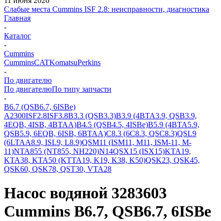
11 июня 2026
Слабые места Cummins ISF 2.8: неисправности, диагностика
Главная
-
Каталог
-
Cummins
Cummins
CAT
Komatsu
Perkins
-
По двигателю
По двигателю
По типу запчасти
-
B6.7 (QSB6.7, 6ISBe)
A2300
ISF2.8
ISF3.8
B3.3 (QSB3.3)
B3.9 (4BTA3.9, QSB3.9,
4EQB, 4ISB, 4BTAA)
B4.5 (QSB4.5, 4ISBe)
B5.9 (4BTA5.9,
QSB5.9, 6EQB, 6ISB, 6BTAA)
C8.3 (6C8.3, QSC8.3)
QSL9
(6LTAA8.9, ISL9, L8.9)
QSM11 (ISM11, M11, ISM-11, M-
11)
NTA855 (NT855, NH220)
N14
QSX15 (ISX15)
KTA19,
KTA38, KTA50 (KTTA19, K19, K38, K50)
QSK23, QSK45,
QSK60, QSK78, QST30, VTA28
Насос водяной 3283603
Cummins B6.7, QSB6.7, 6ISBe