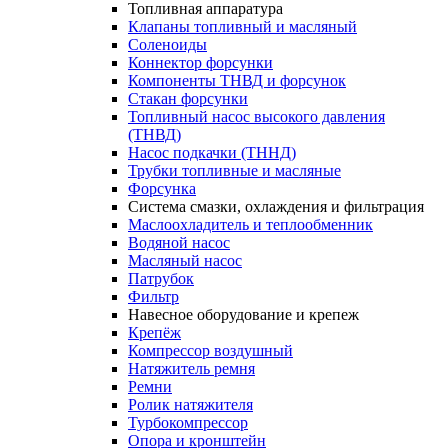
Топливная аппаратура
Клапаны топливный и масляный
Соленоиды
Коннектор форсунки
Компоненты ТНВД и форсунок
Стакан форсунки
Топливный насос высокого давления
(ТНВД)
Насос подкачки (ТННД)
Трубки топливные и масляные
Форсунка
Система смазки, охлаждения и фильтрация
Маслоохладитель и теплообменник
Водяной насос
Масляный насос
Патрубок
Фильтр
Навесное оборудование и крепеж
Крепёж
Компрессор воздушный
Натяжитель ремня
Ремни
Ролик натяжителя
Турбокомпрессор
Опора и кронштейн