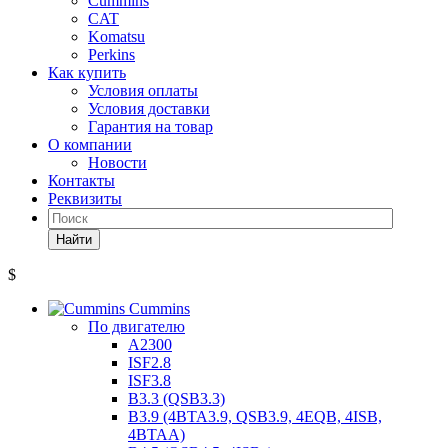
Cummins
CAT
Komatsu
Perkins
Как купить
Условия оплаты
Условия доставки
Гарантия на товар
О компании
Новости
Контакты
Реквизиты
Найти
$
Cummins
По двигателю
A2300
ISF2.8
ISF3.8
B3.3 (QSB3.3)
B3.9 (4BTA3.9, QSB3.9, 4EQB, 4ISB,
4BTAA)