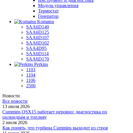
Инструмент и диагностика
Модуль управления
Термостат
Генератор
Komatsu
SAA6D140
SAA6D125
SAA6D107
SAA6D102
SAA4D95
SAA6D114
SAA6D170
Perkins
1103
1104
1106
2506
Новости
Все новости
13 июля 2026
Cummins QSX15 работает неровно: диагностика по
цилиндрам и топливу
2 июля 2026
Как понять, что турбина Cummins выходит из строя