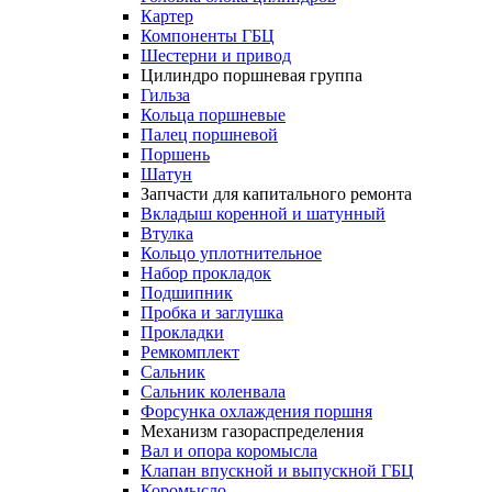
Картер
Компоненты ГБЦ
Шестерни и привод
Цилиндро поршневая группа
Гильза
Кольца поршневые
Палец поршневой
Поршень
Шатун
Запчасти для капитального ремонта
Вкладыш коренной и шатунный
Втулка
Кольцо уплотнительное
Набор прокладок
Подшипник
Пробка и заглушка
Прокладки
Ремкомплект
Сальник
Сальник коленвала
Форсунка охлаждения поршня
Механизм газораспределения
Вал и опора коромысла
Клапан впускной и выпускной ГБЦ
Коромысло