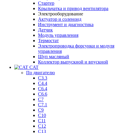
Стартер
Крыльчатка и привод вентилятора
Электрооборудование
Актуатор и соленоид
Инструмент и диагностика
Датчик
Модуль управления
Термостат
Электропроводка форсунки и модуля
управления
Щуп масляный
Коллектор выпускной и впускной
CAT
По двигателю
C3.3
C4.4
C6.4
C6.6
C7
C7.1
C9
C10
C11
C12
C13