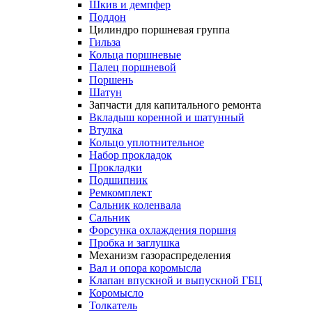
Шкив и демпфер
Поддон
Цилиндро поршневая группа
Гильза
Кольца поршневые
Палец поршневой
Поршень
Шатун
Запчасти для капитального ремонта
Вкладыш коренной и шатунный
Втулка
Кольцо уплотнительное
Набор прокладок
Прокладки
Подшипник
Ремкомплект
Сальник коленвала
Сальник
Форсунка охлаждения поршня
Пробка и заглушка
Механизм газораспределения
Вал и опора коромысла
Клапан впускной и выпускной ГБЦ
Коромысло
Толкатель