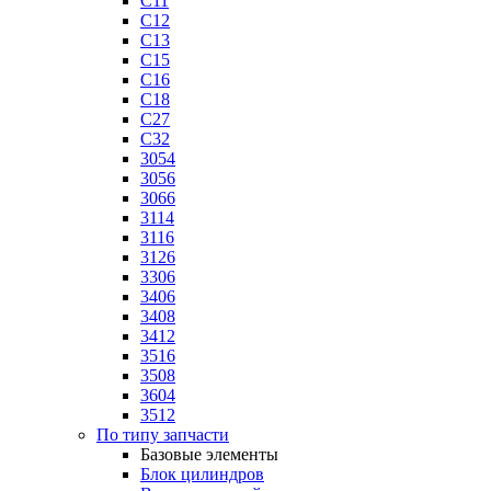
C11
C12
C13
C15
C16
C18
C27
C32
3054
3056
3066
3114
3116
3126
3306
3406
3408
3412
3516
3508
3604
3512
По типу запчасти
Базовые элементы
Блок цилиндров