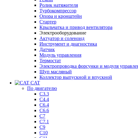
Ролик натяжителя
Турбокомпрессор
Опора и кронштейн
Стартер
Крыльчатка и привод вентилятора
Электрооборудование
Актуатор и соленоид
Инструмент и диагностика
Датчик
Модуль управления
Термостат
Электропроводка форсунки и модуля управле
Щуп масляный
Коллектор выпускной и впускной
CAT
По двигателю
C3.3
C4.4
C6.4
C6.6
C7
C7.1
C9
C10