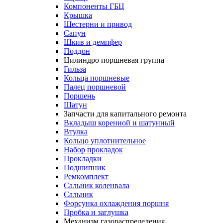
Компоненты ГБЦ
Крышка
Шестерни и привод
Сапун
Шкив и демпфер
Поддон
Цилиндро поршневая группа
Гильза
Кольца поршневые
Палец поршневой
Поршень
Шатун
Запчасти для капитального ремонта
Вкладыш коренной и шатунный
Втулка
Кольцо уплотнительное
Набор прокладок
Прокладки
Подшипник
Ремкомплект
Сальник коленвала
Сальник
Форсунка охлаждения поршня
Пробка и заглушка
Механизм газораспределения