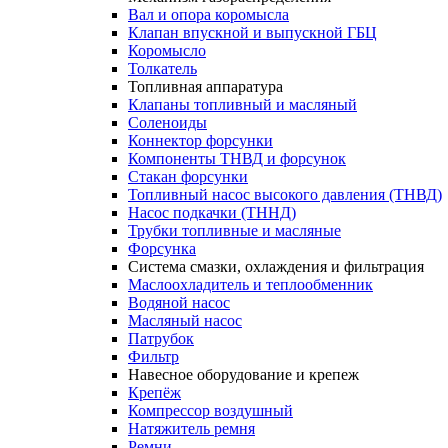
Вал и опора коромысла
Клапан впускной и выпускной ГБЦ
Коромысло
Толкатель
Топливная аппаратура
Клапаны топливный и масляный
Соленоиды
Коннектор форсунки
Компоненты ТНВД и форсунок
Стакан форсунки
Топливный насос высокого давления (ТНВД)
Насос подкачки (ТННД)
Трубки топливные и масляные
Форсунка
Система смазки, охлаждения и фильтрация
Маслоохладитель и теплообменник
Водяной насос
Масляный насос
Патрубок
Фильтр
Навесное оборудование и крепеж
Крепёж
Компрессор воздушный
Натяжитель ремня
Ремни