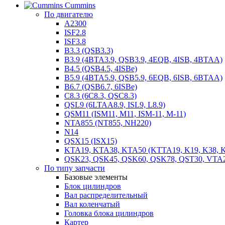
Cummins
По двигателю
A2300
ISF2.8
ISF3.8
B3.3 (QSB3.3)
B3.9 (4BTA3.9, QSB3.9, 4EQB, 4ISB, 4BTAA)
B4.5 (QSB4.5, 4ISBe)
B5.9 (4BTA5.9, QSB5.9, 6EQB, 6ISB, 6BTAA)
B6.7 (QSB6.7, 6ISBe)
C8.3 (6C8.3, QSC8.3)
QSL9 (6LTAA8.9, ISL9, L8.9)
QSM11 (ISM11, M11, ISM-11, M-11)
NTA855 (NT855, NH220)
N14
QSX15 (ISX15)
KTA19, KTA38, KTA50 (KTTA19, K19, K38, K
QSK23, QSK45, QSK60, QSK78, QST30, VTA
По типу запчасти
Базовые элементы
Блок цилиндров
Вал распределительный
Вал коленчатый
Головка блока цилиндров
Картер