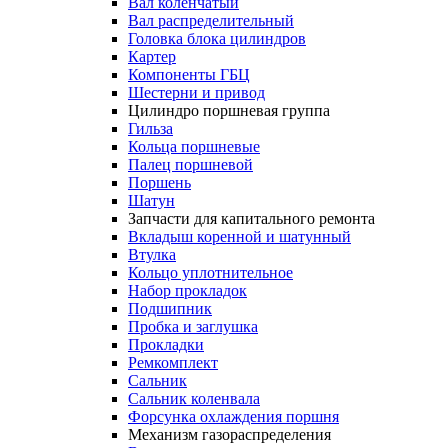
Вал коленчатый
Вал распределительный
Головка блока цилиндров
Картер
Компоненты ГБЦ
Шестерни и привод
Цилиндро поршневая группа
Гильза
Кольца поршневые
Палец поршневой
Поршень
Шатун
Запчасти для капитального ремонта
Вкладыш коренной и шатунный
Втулка
Кольцо уплотнительное
Набор прокладок
Подшипник
Пробка и заглушка
Прокладки
Ремкомплект
Сальник
Сальник коленвала
Форсунка охлаждения поршня
Механизм газораспределения